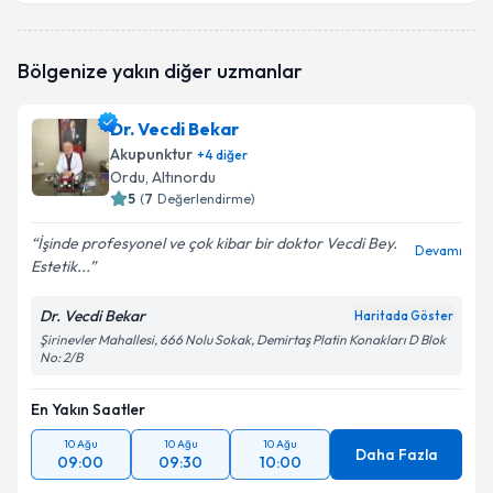
Bölgenize yakın diğer uzmanlar
Dr. Vecdi Bekar
Akupunktur
+
4
diğer
Ordu
, Altınordu
5
(
7
Değerlendirme)
İşinde profesyonel ve çok kibar bir doktor Vecdi Bey.
Devamı
Estetik...
Dr. Vecdi Bekar
Haritada Göster
Şirinevler Mahallesi, 666 Nolu Sokak, Demirtaş Platin Konakları D Blok
No: 2/B
En Yakın Saatler
10 Ağu
10 Ağu
10 Ağu
Daha Fazla
09:00
09:30
10:00