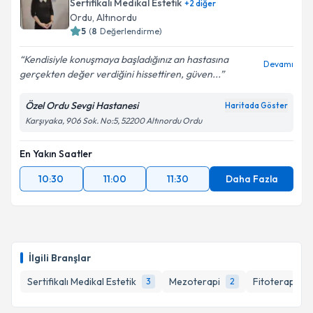
Sertifikalı Medikal Estetik
+
2
diğer
Ordu
, Altınordu
5
(
8
Değerlendirme)
Kendisiyle konuşmaya başladığınız an hastasına
Devamı
gerçekten değer verdiğini hissettiren, güven...
Özel Ordu Sevgi Hastanesi
Haritada Göster
Karşıyaka, 906 Sok. No:5, 52200 Altınordu Ordu
En Yakın Saatler
10:30
11:00
11:30
Daha Fazla
İlgili Branşlar
Sertifikalı Medikal Estetik
Mezoterapi
Fitoterapi
3
2
1