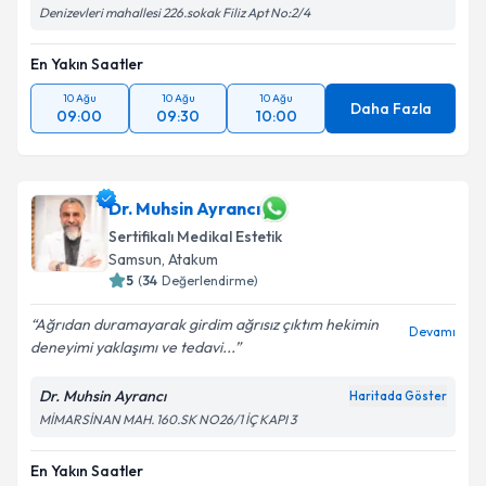
Denizevleri mahallesi 226.sokak Filiz Apt No:2/4
En Yakın Saatler
10 Ağu
10 Ağu
10 Ağu
Daha Fazla
09:00
09:30
10:00
Dr. Muhsin Ayrancı
Sertifikalı Medikal Estetik
Samsun
, Atakum
5
(
34
Değerlendirme)
Ağrıdan duramayarak girdim ağrısız çıktım hekimin
Devamı
deneyimi yaklaşımı ve tedavi...
Dr. Muhsin Ayrancı
Haritada Göster
MİMARSİNAN MAH. 160.SK NO26/1 İÇ KAPI 3
En Yakın Saatler