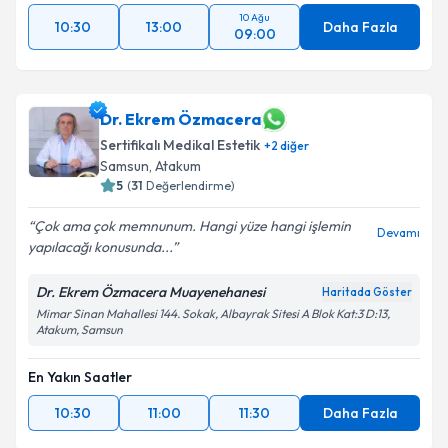
10 Ağu
10:30
13:00
Daha Fazla
09:00
Dr. Ekrem Özmacera
Sertifikalı Medikal Estetik
+
2
diğer
Samsun
, Atakum
5
(
31
Değerlendirme)
Çok ama çok memnunum. Hangi yüze hangi işlemin
Devamı
yapılacağı konusunda...
Dr. Ekrem Özmacera Muayenehanesi
Haritada Göster
Mimar Sinan Mahallesi 144. Sokak, Albayrak Sitesi A Blok Kat:3 D:13,
Atakum, Samsun
En Yakın Saatler
10:30
11:00
11:30
Daha Fazla