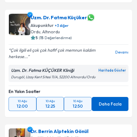
Uzm. Dr. Fatma Küçüker
Akupunktur
+
3
diğer
Ordu
, Altınordu
5
(
15
Değerlendirme)
Çok ilgili eli çok çok hafif çok memnun kaldım
Devamı
herkese...
Uzm. Dr. Fatma KÜÇÜKER Kliniği
Haritada Göster
Durugöl, Uzay Kent Sitesi 11/A, 52200 Altınordu/Ordu
En Yakın Saatler
10 Ağu
10 Ağu
10 Ağu
Daha Fazla
12:00
12:25
12:50
Dr. Berrin Alptekin Gönül