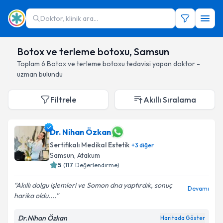
Doktor, klinik ara...
Botox ve terleme botoxu, Samsun
Toplam
6
Botox ve terleme botoxu
tedavisi yapan doktor -
uzman bulundu
Filtrele
Akıllı Sıralama
Dr. Nihan Özkan
Sertifikalı Medikal Estetik
+
3
diğer
Samsun
, Atakum
5
(
117
Değerlendirme)
Akıllı dolgu işlemleri ve Somon dna yaptırdık, sonuç
Devamı
harika oldu....
Dr.Nihan Özkan
Haritada Göster