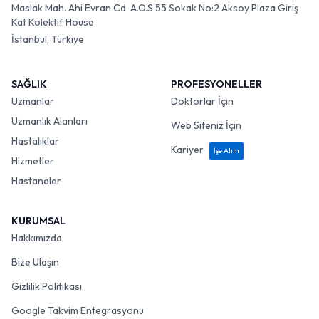
Maslak Mah. Ahi Evran Cd. A.O.S 55 Sokak No:2 Aksoy Plaza Giriş
Kat Kolektif House
İstanbul, Türkiye
SAĞLIK
PROFESYONELLER
Uzmanlar
Doktorlar İçin
Uzmanlık Alanları
Web Siteniz İçin
Hastalıklar
Kariyer
İşe Alım
Hizmetler
Hastaneler
KURUMSAL
Hakkımızda
Bize Ulaşın
Gizlilik Politikası
Google Takvim Entegrasyonu