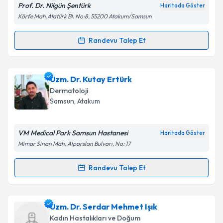
Prof. Dr. Nilgün Şentürk
Haritada Göster
Kişisel verilerimin işlenmesine ilişkin
Aydınlatma
Körfe Mah.Atatürk Bl. No:8, 55200 Atakum/Samsun
Metni
'ni okudum ve kişisel verilerimin belirtilen
kapsamda işlenmesini kabul ediyorum.
Randevu Talep Et
Randevu Takvimi Talebi
Takvim Talebini Gönder
Prof. Dr. Nilgün Şentürk
için randevu takvimi talebi
Uzm. Dr. Kutay Ertürk
oluşturun. Size bu uzmandan randevu almanız için bir
Dermatoloji
takvim hazırlandığında e-posta ile bilgilendireceğiz.
Samsun
, Atakum
E-posta Adresiniz
VM Medical Park Samsun Hastanesi
Haritada Göster
Mimar Sinan Mah. Alparslan Bulvarı, No: 17
Kişisel verilerimin işlenmesine ilişkin
Aydınlatma
Randevu Talep Et
Randevu Takvimi Talebi
Metni
'ni okudum ve kişisel verilerimin belirtilen
kapsamda işlenmesini kabul ediyorum.
Uzm. Dr. Kutay Ertürk
için randevu takvimi talebi
Uzm. Dr. Serdar Mehmet Işık
oluşturun. Size bu uzmandan randevu almanız için bir
Takvim Talebini Gönder
Kadın Hastalıkları ve Doğum