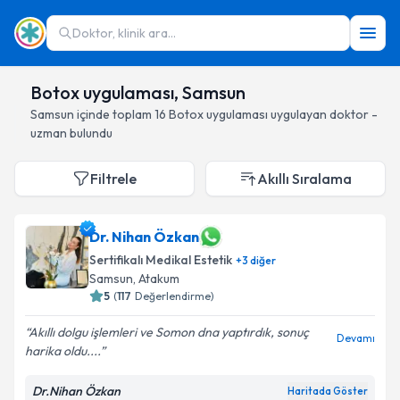
Doktor, klinik ara...
Botox uygulaması, Samsun
Samsun
içinde toplam
16
Botox uygulaması
uygulayan doktor -
uzman bulundu
Filtrele
Akıllı Sıralama
Dr. Nihan Özkan
Sertifikalı Medikal Estetik
+
3
diğer
Samsun
, Atakum
5
(
117
Değerlendirme)
Akıllı dolgu işlemleri ve Somon dna yaptırdık, sonuç
Devamı
harika oldu....
Dr.Nihan Özkan
Haritada Göster