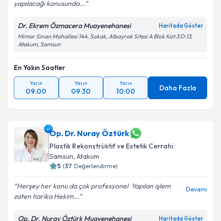
yapılacağı konusunda...
Dr. Ekrem Özmacera Muayenehanesi
Haritada Göster
Mimar Sinan Mahallesi 144. Sokak, Albayrak Sitesi A Blok Kat:3 D:13,
Atakum, Samsun
En Yakın Saatler
Yarın
Yarın
Yarın
Daha Fazla
09:00
09:30
10:00
Op. Dr. Nuray Öztürk
Plastik Rekonstrüktif ve Estetik Cerrahi
Samsun
, Atakum
5
(
37
Değerlendirme)
Herşey her konu da çok profesyonel ️ Yapılan işlem
Devamı
zaten harika Hekim...
Op. Dr. Nuray Öztürk Muayenehanesi
Haritada Göster