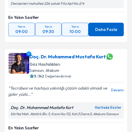
Denizevleri mahallesi 226.sokak Filiz Apt No:2/4
En Yakın Saatler
Yarın
Yarın
Yarın
Daha Fazla
09:00
09:30
10:00
Doç. Dr. Muhammed Mustafa Kurt
Göz Hastalıkları
Samsun
, Atakum
5
(
142
Değerlendirme)
Tecrübesi ve hastaya yakınlığı çözüm odaklı olmadı ve
Devamı
güler yüzlü...
Doç. Dr. Muhammed Mustafa Kurt
Haritada Göster
Körfez Mah. Atatürk Blv. 5. Kısım No:112, Kat:3 Daire:5, Atakum/Samsun
En Yakın Saatler