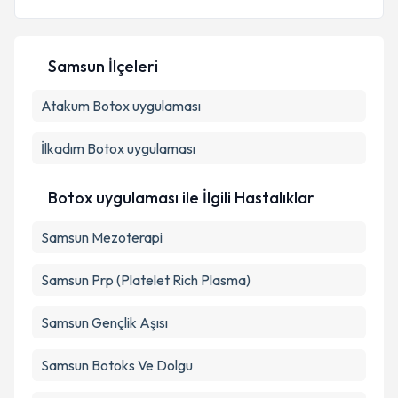
Samsun İlçeleri
Kişisel verilerimin işlenmesine ilişkin
Aydınlatma
Atakum
Metni
Botox uygulaması
'ni okudum ve kişisel verilerimin belirtilen
kapsamda işlenmesini kabul ediyorum.
İlkadım
Botox uygulaması
Takvim Talebini Gönder
Botox uygulaması ile İlgili Hastalıklar
Samsun Mezoterapi
Samsun Prp (Platelet Rich Plasma)
Samsun Gençlik Aşısı
Samsun Botoks Ve Dolgu