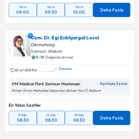
Yarın
Yarın
Yarın
Daha Fazla
09:00
09:30
10:00
Uzm. Dr. Egi Enkhjargal Losol
Dermatoloji
Samsun
, Atakum
5
(
19
Değerlendirme)
Devamı
Çok iyi doktor. . . . . . ....
VM Medical Park Samsun Hastanesi
Haritada Göster
Mimar Sinan Mahallesi Alparslan Bulvarı No:17, Atakum
En Yakın Saatler
15 Ağu
22 Ağu
29 Ağu
Daha Fazla
08:30
08:30
08:30