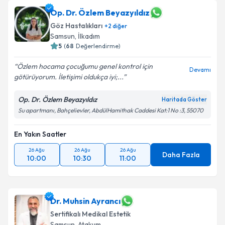
Op. Dr. Özlem Beyazyıldız
Göz Hastalıkları
+
2
diğer
Samsun
, İlkadım
5
(
68
Değerlendirme)
Özlem hocama çocuğumu genel kontrol için
Devamı
götürüyorum. İletişimi oldukça iyi;...
Op. Dr. Özlem Beyazyıldız
Haritada Göster
Su apartmanı, Bahçelievler, AbdülHamithak Caddesi Kat:1 No :3, 55070
En Yakın Saatler
26 Ağu
26 Ağu
26 Ağu
Daha Fazla
10:00
10:30
11:00
Dr. Muhsin Ayrancı
Sertifikalı Medikal Estetik
Samsun
, Atakum