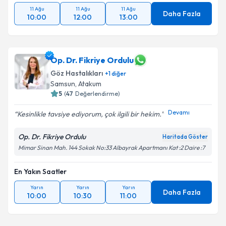
11 Ağu
11 Ağu
11 Ağu
Daha Fazla
10:00
12:00
13:00
Op. Dr. Fikriye Ordulu
Göz Hastalıkları
+
1
diğer
Samsun
, Atakum
5
(
47
Değerlendirme)
Devamı
Kesinlikle tavsiye ediyorum, çok ilgili bir hekim.
Op. Dr. Fikriye Ordulu
Haritada Göster
Mimar Sinan Mah. 144 Sokak No:33 Albayrak Apartmanı Kat :2 Daire :7
En Yakın Saatler
Yarın
Yarın
Yarın
Daha Fazla
10:00
10:30
11:00