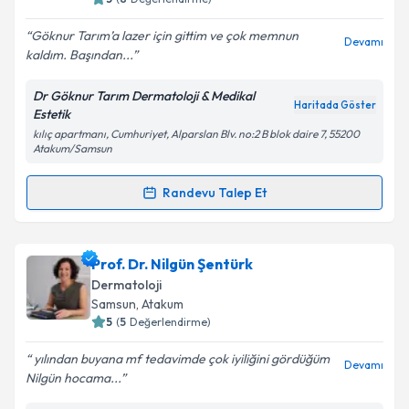
Göknur Tarım’a lazer için gittim ve çok memnun
Devamı
kaldım. Başından...
Kişisel verilerimin işlenmesine ilişkin
Aydınlatma
Metni
'ni okudum ve kişisel verilerimin belirtilen
Dr Göknur Tarım Dermatoloji & Medikal
kapsamda işlenmesini kabul ediyorum.
Haritada Göster
Estetik
kılıç apartmanı, Cumhuriyet, Alparslan Blv. no:2 B blok daire 7, 55200
Atakum/Samsun
Takvim Talebini Gönder
Randevu Talep Et
Randevu Takvimi Talebi
Uzm. Dr. Göknur Tarım
için randevu takvimi talebi
Prof. Dr. Nilgün Şentürk
oluşturun. Size bu uzmandan randevu almanız için bir
Dermatoloji
takvim hazırlandığında e-posta ile bilgilendireceğiz.
Samsun
, Atakum
5
(
5
Değerlendirme)
E-posta Adresiniz
yılından buyana mf tedavimde çok iyiliğini gördüğüm
Devamı
Nilgün hocama...