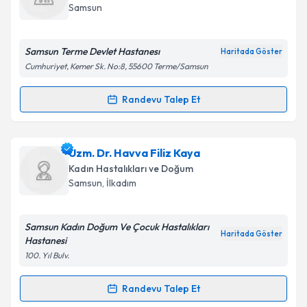
takvim hazırlandığında e-posta ile bilgilendireceğiz.
Samsun
E-posta Adresiniz
Samsun Terme Devlet Hastanesı
Haritada Göster
Cumhuriyet, Kemer Sk. No:8, 55600 Terme/Samsun
Kişisel verilerimin işlenmesine ilişkin
Aydınlatma
Randevu Talep Et
Randevu Takvimi Talebi
Metni
'ni okudum ve kişisel verilerimin belirtilen
kapsamda işlenmesini kabul ediyorum.
Uzm. Dr. Serdar Mehmet Işık
için randevu takvimi
Uzm. Dr. Havva Filiz Kaya
talebi oluşturun. Size bu uzmandan randevu almanız
Takvim Talebini Gönder
Kadın Hastalıkları ve Doğum
için bir takvim hazırlandığında e-posta ile
Samsun
, İlkadım
bilgilendireceğiz.
E-posta Adresiniz
Samsun Kadın Doğum Ve Çocuk Hastalıkları
Haritada Göster
Hastanesi
100. Yıl Bulv.
Kişisel verilerimin işlenmesine ilişkin
Aydınlatma
Randevu Talep Et
Randevu Takvimi Talebi
Metni
'ni okudum ve kişisel verilerimin belirtilen