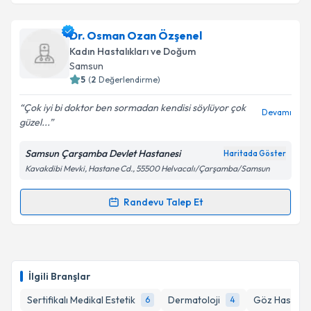
kapsamda işlenmesini kabul ediyorum.
Uzm. Dr. Havva Filiz Kaya
için randevu takvimi talebi
Dr. Osman Ozan Özşenel
oluşturun. Size bu uzmandan randevu almanız için bir
Takvim Talebini Gönder
Kadın Hastalıkları ve Doğum
takvim hazırlandığında e-posta ile bilgilendireceğiz.
Samsun
5
(
2
Değerlendirme)
E-posta Adresiniz
Çok iyi bi doktor ben sormadan kendisi söylüyor çok
Devamı
güzel...
Samsun Çarşamba Devlet Hastanesi
Haritada Göster
Kişisel verilerimin işlenmesine ilişkin
Aydınlatma
Kavakdibi Mevki, Hastane Cd., 55500 Helvacalı/Çarşamba/Samsun
Metni
'ni okudum ve kişisel verilerimin belirtilen
kapsamda işlenmesini kabul ediyorum.
Randevu Talep Et
Randevu Takvimi Talebi
Takvim Talebini Gönder
Dr. Osman Ozan Özşenel
için randevu takvimi talebi
oluşturun. Size bu uzmandan randevu almanız için bir
İlgili Branşlar
takvim hazırlandığında e-posta ile bilgilendireceğiz.
Sertifikalı Medikal Estetik
Dermatoloji
Göz Hastalıkl
6
4
E-posta Adresiniz