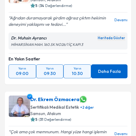
5
(
34
Değerlendirme)
Ağrıdan duramayarak girdim ağrısız çıktım hekimin
Devamı
deneyimi yaklaşımı ve tedavi...
Dr. Muhsin Ayrancı
Haritada Göster
MİMARSİNAN MAH. 160.SK NO26/1 İÇ KAPI 3
En Yakın Saatler
Yarın
Yarın
Yarın
Daha Fazla
09:00
09:30
10:30
Dr. Ekrem Özmacera
Sertifikalı Medikal Estetik
+
2
diğer
Samsun
, Atakum
5
(
31
Değerlendirme)
Çok ama çok memnunum. Hangi yüze hangi işlemin
Devamı