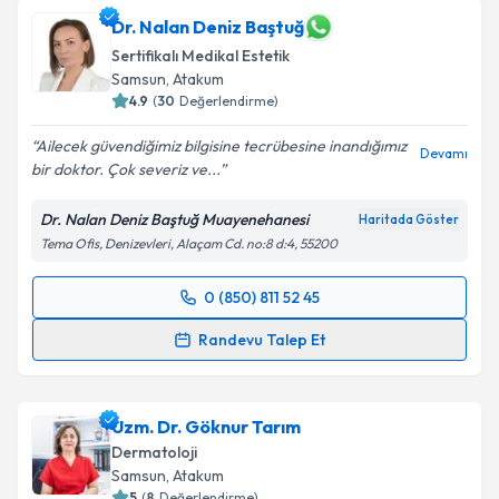
Dr. Nalan Deniz Baştuğ
Sertifikalı Medikal Estetik
Samsun
, Atakum
4.9
(
30
Değerlendirme)
Ailecek güvendiğimiz bilgisine tecrübesine inandığımız
Devamı
bir doktor. Çok severiz ve...
Dr. Nalan Deniz Baştuğ Muayenehanesi
Haritada Göster
Tema Ofis, Denizevleri, Alaçam Cd. no:8 d:4, 55200
0 (850) 811 52 45
Randevu Takvimi Talebi
Randevu Talep Et
Dr. Nalan Deniz Baştuğ
için randevu takvimi talebi
oluşturun. Size bu uzmandan randevu almanız için bir
Uzm. Dr. Göknur Tarım
takvim hazırlandığında e-posta ile bilgilendireceğiz.
Dermatoloji
E-posta Adresiniz
Samsun
, Atakum
5
(
8
Değerlendirme)