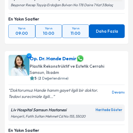
Beypınar Recep Tayyip Erdoğan Bulvarı No 178 Daire 7 Kat 3 Balaç
En Yakın Saatler
Yarın
Yarın
Yarın
Daha Fazla
09:00
10:00
11:00
Op. Dr. Hande Demir
Plastik Rekonstrüktif ve Estetik Cerrahi
Samsun
, İlkadım
5
(
2
Değerlendirme)
Doktorumuz Hande hanım gayet ilgili bir doktor.
Devamı
Tedavi surecimizle ilgili...
Liv Hospital Samsun Hastanesi
Haritada Göster
Hançerli, Fatih Sultan Mehmet Cd No:155, 55020
En Yakın Saatler