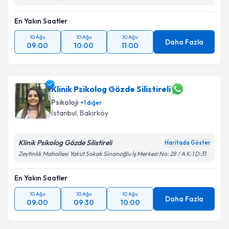
En Yakın Saatler
10 Ağu
10 Ağu
10 Ağu
Daha Fazla
09:00
10:00
11:00
Klinik Psikolog Gözde Silistireli
Psikoloji
+
1
diğer
İstanbul
, Bakırköy
Klinik Psikolog Gözde Silistireli
Haritada Göster
Zeytinlik Mahallesi Yakut Sokak Sinanoğlu İş Merkezi No: 28 / A K:1 D:31
En Yakın Saatler
10 Ağu
10 Ağu
10 Ağu
Daha Fazla
09:00
09:30
10:00