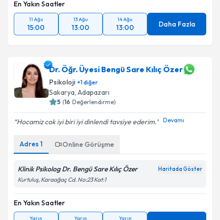
En Yakın Saatler
11 Ağu
13 Ağu
14 Ağu
Daha Fazla
15:00
13:00
13:00
Dr. Öğr. Üyesi Bengü Sare Kılıç Özer
Psikoloji
+
1
diğer
Sakarya
, Adapazarı
5
(
16
Değerlendirme)
Devamı
Hocamiz cok iyi biri iyi dinlendi tavsiye ederim.
Adres
1
Online Görüşme
Klinik Psikolog Dr. Bengü Sare Kılıç Özer
Haritada Göster
Kurtuluş, Karaağaç Cd. No:23 Kat:1
En Yakın Saatler
Yarın
Yarın
Yarın