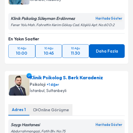
Klinik Psikolog Süleyman Erdönmez
Haritada Göster
Fener Yolu Mah. Fahrettin Kerim Gökay Cad. Köşklü Apt. No:60 D:2
En Yakın Saatler
10 Ağu
10 Ağu
10 Ağu
Daha Fazla
10:00
10:45
11:30
Klinik Psikolog S. Berk Karadeniz
Psikoloji
+
1
diğer
İstanbul
, Sultanbeyli
Adres
1
Online Görüşme
Saygı Hastanesi
Haritada Göster
Abdurrahmangazi, Fatih Blv. No:75