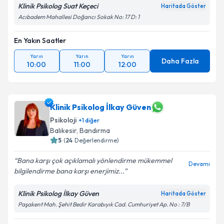
Klinik Psikolog Suat Keçeci
Haritada Göster
Acıbadem Mahallesi Doğancı Sokak No: 17 D: 1
En Yakın Saatler
Yarın
Yarın
Yarın
Daha Fazla
10:00
11:00
12:00
Klinik Psikolog İlkay Güven
Psikoloji
+
1
diğer
Balıkesir
, Bandırma
5
(
24
Değerlendirme)
Bana karşı çok açıklamalı yönlendirme mükemmel
Devamı
bilgilendirme bana karşı enerjimiz...
Klinik Psikolog İlkay Güven
Haritada Göster
Paşakent Mah. Şehit Bedir Karabıyık Cad. Cumhuriyet Ap. No : 7/B