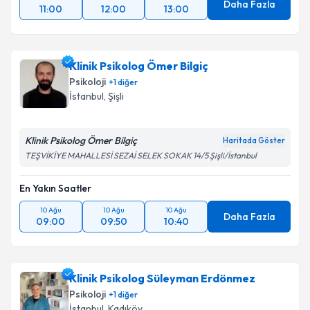
Daha Fazla
11:00
12:00
13:00
Klinik Psikolog Ömer Bilgiç
Psikoloji
+
1
diğer
İstanbul
, Şişli
Klinik Psikolog Ömer Bilgiç
Haritada Göster
TEŞVİKİYE MAHALLESİ SEZAİ SELEK SOKAK 14/5 Şişli/İstanbul
En Yakın Saatler
10 Ağu
10 Ağu
10 Ağu
Daha Fazla
09:00
09:50
10:40
Klinik Psikolog Süleyman Erdönmez
Psikoloji
+
1
diğer
İstanbul
, Kadıköy