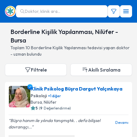
Doktor, klinik ara...
Borderline Kişilik Yapılanması, Nilüfer -
Bursa
Toplam
10
Borderline Kişilik Yapılanması
tedavisi yapan doktor
- uzman bulundu
Filtrele
Akıllı Sıralama
Klinik Psikolog Büşra Dargut Yalçınkaya
Psikoloji
+
1
diğer
Bursa
, Nilüfer
5
(
9
Değerlendirme)
Büşra hanım ile yılında tanışmıştık. . defa bilişsel
Devamı
davranışçı...