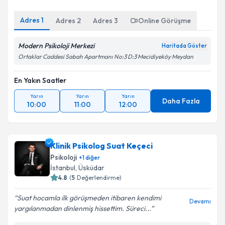
Adres
1
Adres
2
Adres
3
Online Görüşme
Modern Psikoloji Merkezi
Haritada Göster
Ortaklar Caddesi Sabah Apartmanı No:3 D:3 Mecidiyeköy Meydan
En Yakın Saatler
Yarın
Yarın
Yarın
Daha Fazla
10:00
11:00
12:00
Klinik Psikolog Suat Keçeci
Psikoloji
+
1
diğer
İstanbul
, Üsküdar
4.8
(
5
Değerlendirme)
Suat hocamla ilk görüşmeden itibaren kendimi
Devamı
yargılanmadan dinlenmiş hissettim. Süreci...