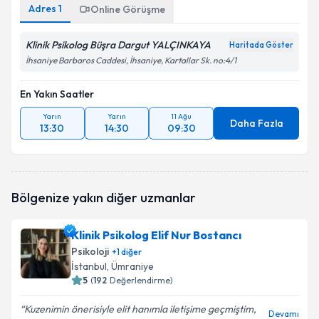
Adres
1
Online Görüşme
Klinik Psikolog Büşra Dargut YALÇINKAYA
Haritada Göster
İhsaniye Barbaros Caddesi, İhsaniye, Kartallar Sk. no:4/1
En Yakın Saatler
Yarın
Yarın
11 Ağu
Daha Fazla
13:30
14:30
09:30
Bölgenize yakın diğer uzmanlar
Klinik Psikolog Elif Nur Bostancı
Psikoloji
+
1
diğer
İstanbul
, Ümraniye
5
(
192
Değerlendirme)
Kuzenimin önerisiyle elit hanımla iletişime geçmiştim,
Devamı