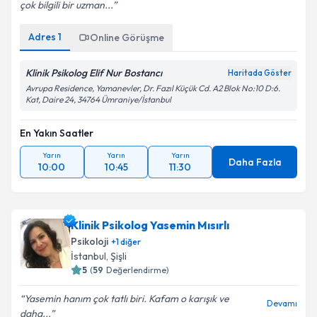
çok bilgili bir uzman...
Adres
1
Online Görüşme
Klinik Psikolog Elif Nur Bostancı
Haritada Göster
Avrupa Residence, Yamanevler, Dr. Fazıl Küçük Cd. A2 Blok No:10 D:6.
Kat, Daire 24, 34764 Ümraniye/İstanbul
En Yakın Saatler
Yarın
Yarın
Yarın
Daha Fazla
10:00
10:45
11:30
Klinik Psikolog Yasemin Mısırlı
Psikoloji
+
1
diğer
İstanbul
, Şişli
5
(
59
Değerlendirme)
Yasemin hanım çok tatlı biri. Kafam o karışık ve
Devamı
daha...