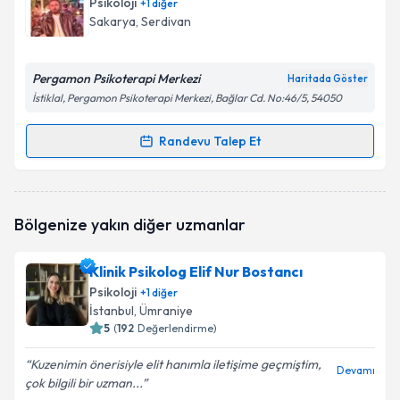
Psikoloji
+
1
diğer
Sakarya
, Serdivan
Pergamon Psikoterapi Merkezi
Haritada Göster
İstiklal, Pergamon Psikoterapi Merkezi, Bağlar Cd. No:46/5, 54050
Randevu Talep Et
Randevu Takvimi Talebi
Klinik Psikolog Haşim Vergili
için randevu takvimi
Bölgenize yakın diğer uzmanlar
talebi oluşturun. Size bu uzmandan randevu almanız
için bir takvim hazırlandığında e-posta ile
bilgilendireceğiz.
Klinik Psikolog Elif Nur Bostancı
Psikoloji
+
1
diğer
E-posta Adresiniz
İstanbul
, Ümraniye
5
(
192
Değerlendirme)
Kuzenimin önerisiyle elit hanımla iletişime geçmiştim,
Devamı
çok bilgili bir uzman...
Kişisel verilerimin işlenmesine ilişkin
Aydınlatma