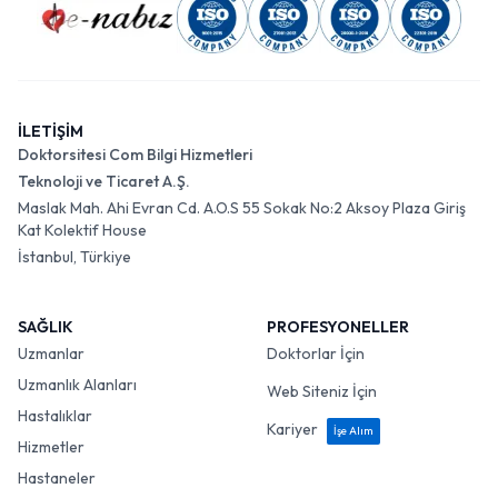
İLETİŞİM
Doktorsitesi Com Bilgi Hizmetleri
Teknoloji ve Ticaret A.Ş.
Maslak Mah. Ahi Evran Cd. A.O.S 55 Sokak No:2 Aksoy Plaza Giriş
Kat Kolektif House
İstanbul, Türkiye
SAĞLIK
PROFESYONELLER
Uzmanlar
Doktorlar İçin
Uzmanlık Alanları
Web Siteniz İçin
Hastalıklar
Kariyer
İşe Alım
Hizmetler
Hastaneler