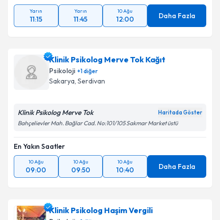
Yarın
Yarın
10 Ağu
Daha Fazla
11:15
11:45
12:00
Klinik Psikolog Merve Tok Kağıt
Psikoloji
+
1
diğer
Sakarya
, Serdivan
Klinik Psikolog Merve Tok
Haritada Göster
Bahçelievler Mah. Bağlar Cad. No:101/105 Sakmar Market üstü
En Yakın Saatler
10 Ağu
10 Ağu
10 Ağu
Daha Fazla
09:00
09:50
10:40
Klinik Psikolog Haşim Vergili