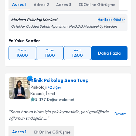
Adres
1
Adres
2
Adres
3
Online Görüşme
Modern Psikoloji Merkezi
Haritada Göster
Ortaklar Caddesi Sabah Apartmanı No:3 D:3 Mecidiyeköy Meydan
En Yakın Saatler
Yarın
Yarın
Yarın
Daha Fazla
10:00
11:00
12:00
Klinik Psikolog Sena Tunç
Psikoloji
+
2
diğer
Kocaeli
, İzmit
5
(
177
Değerlendirme)
Sena hanım bizim için çok kıymetlidir, yeri geldiğinde
Devamı
oğlumun sırdaşıdır....
Adres
1
Online Görüşme