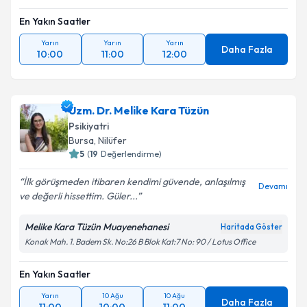
En Yakın Saatler
Yarın
Yarın
Yarın
Daha Fazla
10:00
11:00
12:00
Uzm. Dr. Melike Kara Tüzün
Psikiyatri
Bursa
, Nilüfer
5
(
19
Değerlendirme)
İlk görüşmeden itibaren kendimi güvende, anlaşılmış
Devamı
ve değerli hissettim. Güler...
Melike Kara Tüzün Muayenehanesi
Haritada Göster
Konak Mah. 1. Badem Sk. No:26 B Blok Kat:7 No: 90 / Lotus Office
En Yakın Saatler
Yarın
10 Ağu
10 Ağu
Daha Fazla