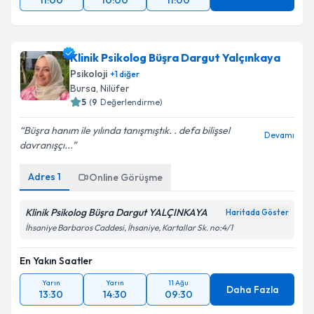
11:00
10:00
11:00
Klinik Psikolog Büşra Dargut Yalçınkaya
Psikoloji
+
1
diğer
Bursa
, Nilüfer
5
(
9
Değerlendirme)
Büşra hanım ile yılında tanışmıştık. . defa bilişsel
Devamı
davranışçı...
Adres
1
Online Görüşme
Klinik Psikolog Büşra Dargut YALÇINKAYA
Haritada Göster
İhsaniye Barbaros Caddesi, İhsaniye, Kartallar Sk. no:4/1
En Yakın Saatler
Yarın
Yarın
11 Ağu
Daha Fazla
13:30
14:30
09:30