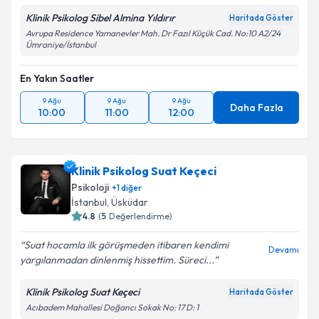
Klinik Psikolog Sibel Almina Yıldırır
Haritada Göster
Avrupa Residence Yamanevler Mah. Dr Fazıl Küçük Cad. No:10 A2/24
Ümraniye/İstanbul
En Yakın Saatler
9 Ağu
9 Ağu
9 Ağu
Daha Fazla
10:00
11:00
12:00
Klinik Psikolog Suat Keçeci
Psikoloji
+
1
diğer
İstanbul
, Üsküdar
4.8
(
5
Değerlendirme)
Suat hocamla ilk görüşmeden itibaren kendimi
Devamı
yargılanmadan dinlenmiş hissettim. Süreci...
Klinik Psikolog Suat Keçeci
Haritada Göster
Acıbadem Mahallesi Doğancı Sokak No: 17 D: 1