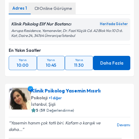
Metni
'ni okudum ve kişisel verilerimin belirtilen
kapsamda işlenmesini kabul ediyorum.
Adres
1
Online Görüşme
Klinik Psikolog Elif Nur Bostancı
Haritada Göster
Takvim Talebini Gönder
Avrupa Residence, Yamanevler, Dr. Fazıl Küçük Cd. A2 Blok No:10 D:6.
Kat, Daire 24, 34764 Ümraniye/İstanbul
En Yakın Saatler
Yarın
Yarın
Yarın
Daha Fazla
10:00
10:45
11:30
Klinik Psikolog Yasemin Mısırlı
Psikoloji
+
1
diğer
İstanbul
, Şişli
5
(
59
Değerlendirme)
Yasemin hanım çok tatlı biri. Kafam o karışık ve
Devamı
daha...