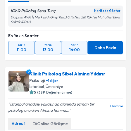
Klinik Psikolog Sena Tunç
Haritada Göster
Dolphin AVM İş Merkezi A Girişi Kat:3 Ofis No: 326 Körfez Mahallesi Berk
Sokak 41040
En Yakın Saatler
Yarın
Yarın
Yarın
Daha Fazla
11:00
13:00
14:00
Klinik Psikolog Sibel Almina Yıldırır
Psikoloji
+
1
diğer
İstanbul
, Ümraniye
5
(
389
Değerlendirme)
İstanbul anadolu yakasında alanında uzman bir
Devamı
psikolog ararken Almina hanımı...
Adres
1
Online Görüşme