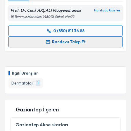
Prof. Dr. Cenk AKÇALI Muayenehanesi
Haritada Göster
15 Temmuz Mahallesi 148076 Sokak No:29
0 (850) 811 36 88
Randevu Takvimi Talebi
Randevu Talep Et
Prof. Dr. Cenk Akçalı
için randevu takvimi talebi
oluşturun. Size bu uzmandan randevu almanız için bir
takvim hazırlandığında e-posta ile bilgilendireceğiz.
İlgili Branşlar
E-posta Adresiniz
Dermatoloji
1
Kişisel verilerimin işlenmesine ilişkin
Aydınlatma
Gaziantep İlçeleri
Metni
'ni okudum ve kişisel verilerimin belirtilen
kapsamda işlenmesini kabul ediyorum.
Gaziantep
Akne skarları