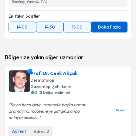
Tepebaşı, Emir Sk. 3 / A
En Yakın Saatler
14:00
14:30
15:00
Daha Fazla
Bölgenize yakın diğer uzmanlar
Prof. Dr. Cenk Akçalı
Dermatoloji
Gaziantep
, Şehitkamil
5
(
2
Değerlendirme)
Sayın hoca işinin uzmanıdır başka uzman
Devamı
aramayın...muayeneye gittiğiniz anda
anlayacaksınız...
Adres
1
Adres
2