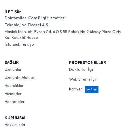
İLETİŞİM
Doktorsitesi Com Bilgi Hizmetleri
Teknoloji ve Ticaret A.Ş.
Maslak Mah. Ahi Evran Cd. A.O.S 55 Sokak No:2 Aksoy Plaza Giriş
Kat Kolektif House
İstanbul, Türkiye
SAĞLIK
PROFESYONELLER
Uzmanlar
Doktorlar İçin
Uzmanlık Alanları
Web Siteniz İçin
Hastalıklar
Kariyer
İşe Alım
Hizmetler
Hastaneler
KURUMSAL
Hakkımızda