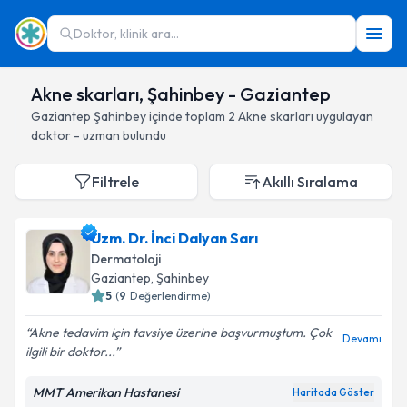
Doktor, klinik ara...
Akne skarları, Şahinbey - Gaziantep
Gaziantep
Şahinbey
içinde toplam
2
Akne skarları
uygulayan
doktor - uzman bulundu
Filtrele
Akıllı Sıralama
Uzm. Dr. İnci Dalyan Sarı
Dermatoloji
Gaziantep
, Şahinbey
5
(
9
Değerlendirme)
Akne tedavim için tavsiye üzerine başvurmuştum. Çok
Devamı
ilgili bir doktor...
MMT Amerikan Hastanesi
Haritada Göster