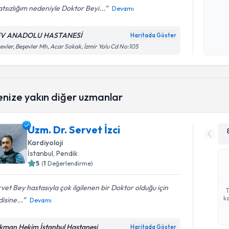
tsızlığım nedeniyle Doktor Beyi...
Devamı
Kişisel
okudum
V ANADOLU HASTANESİ
Haritada Göster
işlenm
evler, Beşevler Mh, Acar Sokak, İzmir Yolu Cd No:105
enize yakın diğer uzmanlar
Uzm. Dr. Servet İzci
Kardiyoloji
İstanbul
, Pendik
5
(
1
Değerlendirme)
vet Bey hastasıyla çok ilgilenen bir Doktor olduğu için
ka
isine...
Devamı
kman Hekim İstanbul Hastanesi
Haritada Göster