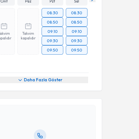
Cmt
Paz
Pzt
Sal
08:30
08:30
08:50
08:50
09:10
09:10
Takvim
Takvim
palıdır
kapalıdır
09:30
09:30
09:50
09:50
Daha Fazla Göster
akvimi Talebi
Uğur Coşkun
için randevu takvimi talebi oluşturun.
andan randevu almanız için bir takvim
ında e-posta ile bilgilendireceğiz.
resiniz