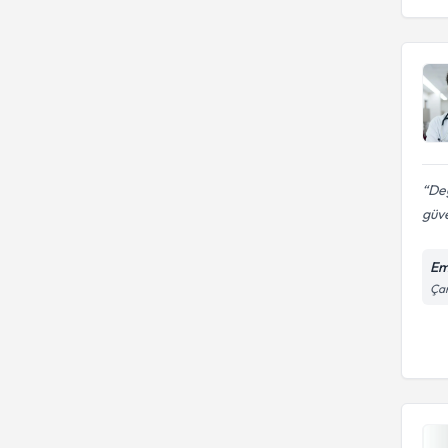
Değ
güve
Em
Çam