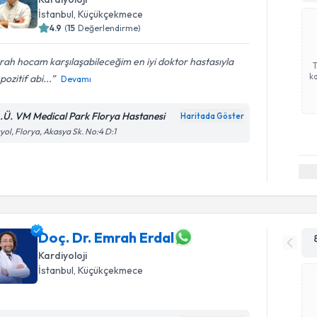
İstanbul
, Küçükçekmece
4.9
(
15
Değerlendirme)
ah hocam karşılaşabileceğim en iyi doktor hastasıyla
ka
i pozitif abi...
Devamı
A.Ü. VM Medical Park Florya Hastanesi
Haritada Göster
yol, Florya, Akasya Sk. No:4 D:1
Doç. Dr. Emrah Erdal
Kardiyoloji
İstanbul
, Küçükçekmece