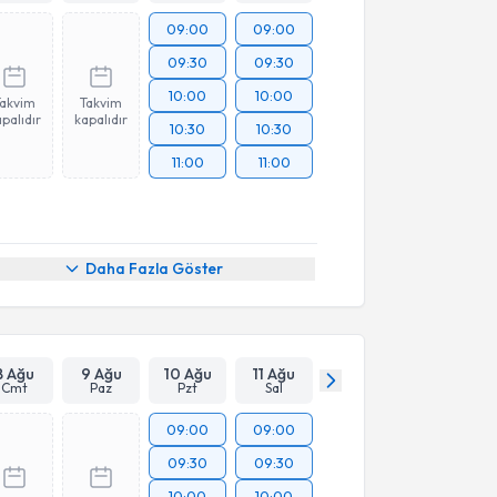
09:00
09:00
09:30
09:30
10:00
10:00
Takvim
Takvim
palıdır
kapalıdır
10:30
10:30
11:00
11:00
Daha Fazla Göster
8 Ağu
9 Ağu
10 Ağu
11 Ağu
Cmt
Paz
Pzt
Sal
09:00
09:00
09:30
09:30
10:00
10:00