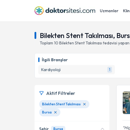
Uzmanlar
Klin
Bilekten Stent Takılması, Bur
Toplam
10
Bilekten Stent Takılması
tedavisi yapan
İlgili Branşlar
Kardiyoloji
1
Aktif Filtreler
Bilekten Stent Takılması
Bursa
Hiç
Şehir
Bursa