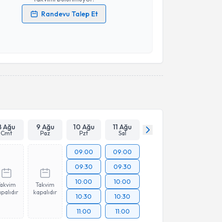
Randevu Talep Et
 verilerimin işlenmesine ilişkin
Aydınlatma Metni
'ni
 ve kişisel verilerimin belirtilen kapsamda
esini kabul ediyorum.
Takvim Talebini Gönder
8 Ağu
9 Ağu
10 Ağu
11 Ağu
Cmt
Paz
Pzt
Sal
09:00
09:00
09:30
09:30
10:00
10:00
Takvim
Takvim
palıdır
kapalıdır
10:30
10:30
11:00
11:00