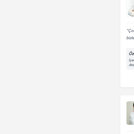
Çok
bizl
Öz
İçe
Ata