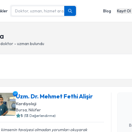
ikler
Blog
Kayıt Ol
sa
 doktor - uzman bulundu
Randevu T
Uzm. Dr. M
Uzm. Dr. Mehmet Fethi Alişir
oluşturun. 
Kardiyoloji
hazırlandığ
Bursa
, Nilüfer
5
(
13
Değerlendirme)
E-posta Ad
B
 kimsenin tavsiyesi olmadan yorumları okuyarak