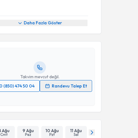
akvimi Talebi
Daha Fazla Göster
 Muhammed Keskin
için randevu takvimi talebi
Size bu uzmandan randevu almanız için bir takvim
ında e-posta ile bilgilendireceğiz.
resiniz
Takvim mevcut değil.
0 (850) 474 50 04
Randevu Talep Et
 verilerimin işlenmesine ilişkin
Aydınlatma Metni
'ni
 ve kişisel verilerimin belirtilen kapsamda
esini kabul ediyorum.
Takvim Talebini Gönder
8 Ağu
9 Ağu
10 Ağu
11 Ağu
Cmt
Paz
Pzt
Sal