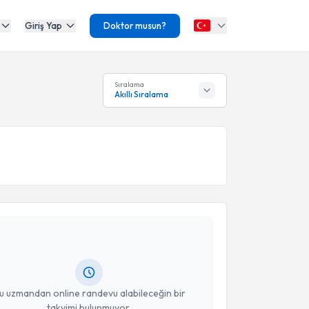
Giriş Yap
Doktor musun?
Sıralama
Akıllı Sıralama
akvimi Talebi
ehmet Fethi Alişir
için randevu takvimi talebi
Size bu uzmandan randevu almanız için bir takvim
ında e-posta ile bilgilendireceğiz.
resiniz
u uzmandan online randevu alabileceğin bir
takvimi bulunmuyor.