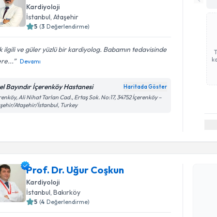
Kardiyoloji
İstanbul
, Ataşehir
5
(
3
Değerlendirme)
 ilgili ve güler yüzlü bir kardiyolog. Babamın tedavisinde
ka
ere...
Devamı
el Bayındır İçerenköy Hastanesi
Haritada Göster
renköy, Ali Nihat Tarlan Cad., Ertaş Sok. No:17, 34752 İçerenköy –
şehir/Ataşehir/İstanbul, Turkey
Randevu T
Prof. Dr. Uğur Coşkun
Prof. Dr. 
Size bu uzm
Kardiyoloji
hazırlandığ
İstanbul
, Bakırköy
5
(
4
Değerlendirme)
E-posta Ad