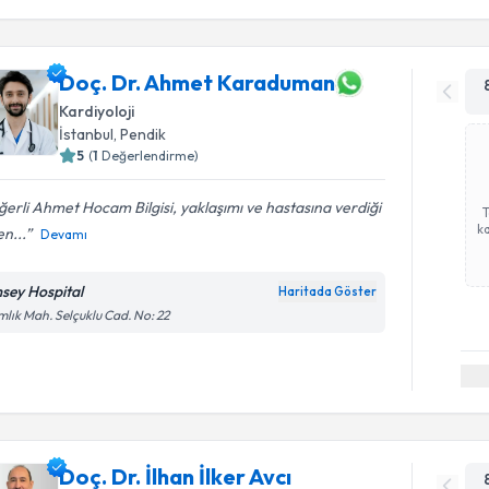
Doç. Dr. Ahmet Karaduman
Kardiyoloji
İstanbul
, Pendik
5
(
1
Değerlendirme)
erli Ahmet Hocam Bilgisi, yaklaşımı ve hastasına verdiği
ka
n...
Devamı
sey Hospital
Haritada Göster
lık Mah. Selçuklu Cad. No: 22
Doç. Dr. İlhan İlker Avcı