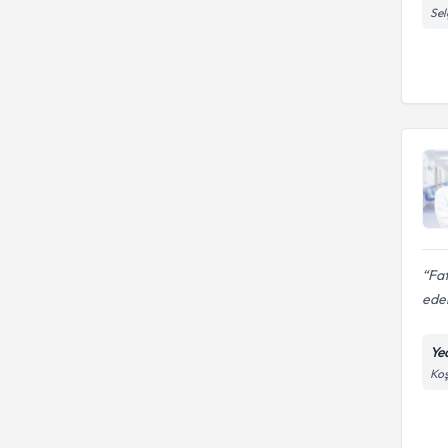
Sel
Fat
ede
Ye
Koş