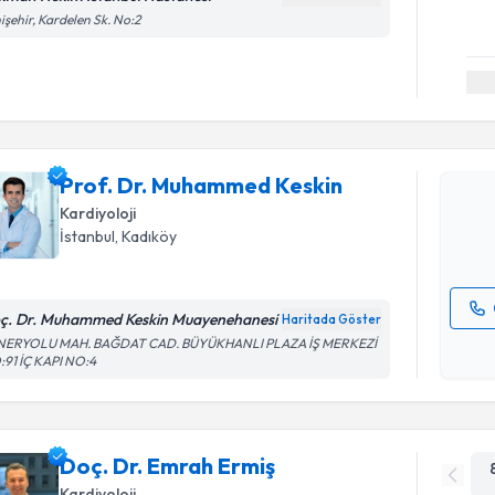
işehir, Kardelen Sk. No:2
Randevu T
Prof. Dr.
oluşturun. 
Prof. Dr. Muhammed Keskin
hazırlandığ
Kardiyoloji
E-posta Ad
İstanbul
, Kadıköy
ç. Dr. Muhammed Keskin Muayenehanesi
Haritada Göster
Kişisel
NERYOLU MAH. BAĞDAT CAD. BÜYÜKHANLI PLAZA İŞ MERKEZİ
91 İÇ KAPI NO:4
okudum
işlenm
Doç. Dr. Emrah Ermiş
Kardiyoloji