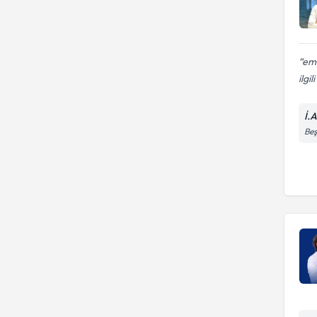
emr
ilgil
İ.
Beş