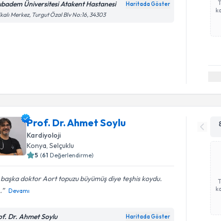
ıbadem Üniversitesi Atakent Hastanesi
Haritada Göster
ka
kalı Merkez, Turgut Özal Blv No:16, 34303
Prof. Dr. Ahmet Soylu
Kardiyoloji
Konya
, Selçuklu
5
(
61
Değerlendirme)
 başka doktor Aort topuzu büyümüş diye teşhis koydu.
ka
.
Devamı
of. Dr. Ahmet Soylu
Haritada Göster