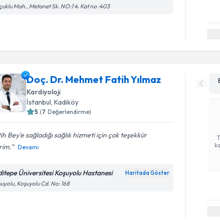
çuklu Mah., Metanet Sk. NO:1 4. Kat no :403
Doç. Dr. Mehmet Fatih Yılmaz
Kardiyoloji
İstanbul
, Kadıköy
5
(
7
Değerlendirme)
ih Bey'e sağladığı sağlık hizmeti için çok teşekkür
ka
rim.
Devamı
ditepe Üniversitesi Koşuyolu Hastanesi
Haritada Göster
uyolu, Koşuyolu Cd. No: 168