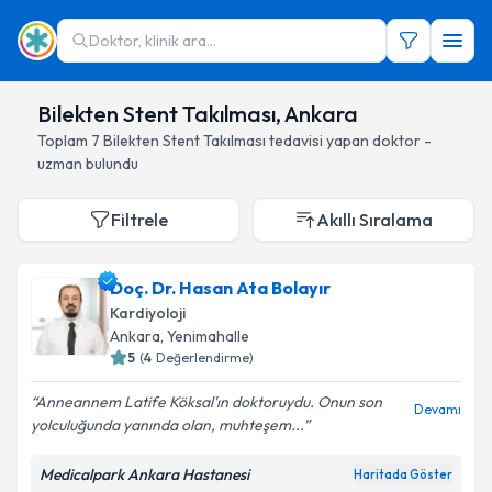
Doktor, klinik ara...
Bilekten Stent Takılması, Ankara
Toplam
7
Bilekten Stent Takılması
tedavisi yapan doktor -
uzman bulundu
Filtrele
Akıllı Sıralama
Doç. Dr. Hasan Ata Bolayır
Kardiyoloji
Ankara
, Yenimahalle
5
(
4
Değerlendirme)
Anneannem Latife Köksal'ın doktoruydu. Onun son
Devamı
yolculuğunda yanında olan, muhteşem...
Medicalpark Ankara Hastanesi
Haritada Göster