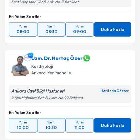
Kent Koop Mah. 1868. Sok. No:15 Batıkent
En Yakın Saatler
Yarın
Yarın
Yarın
Daha Fazla
08:00
08:30
09:00
Uzm. Dr. Nurtaç Özer
Kardiyoloji
Ankara
, Yenimahalle
Ankara Özel Bilgi Hastanesi
Haritada Göster
İnönü Mahallesi Batı Bulvarı, No:99 Batıkent
En Yakın Saatler
Yarın
Yarın
Yarın
Daha Fazla
10:00
10:30
11:00