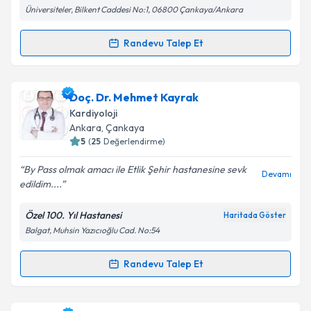
Üniversiteler, Bilkent Caddesi No:1, 06800 Çankaya/Ankara
Randevu Talep Et
Randevu Takvimi Talebi
Prof. Dr. Hüseyin Ayhan
için randevu takvimi talebi
Doç. Dr. Mehmet Kayrak
oluşturun. Size bu uzmandan randevu almanız için bir
Kardiyoloji
takvim hazırlandığında e-posta ile bilgilendireceğiz.
Ankara
, Çankaya
5
(
25
Değerlendirme)
E-posta Adresiniz
By Pass olmak amacı ile Etlik Şehir hastanesine sevk
Devamı
edildim....
Özel 100. Yıl Hastanesi
Haritada Göster
Kişisel verilerimin işlenmesine ilişkin
Aydınlatma
Balgat, Muhsin Yazıcıoğlu Cad. No:54
Metni
'ni okudum ve kişisel verilerimin belirtilen
kapsamda işlenmesini kabul ediyorum.
Randevu Talep Et
Randevu Takvimi Talebi
Takvim Talebini Gönder