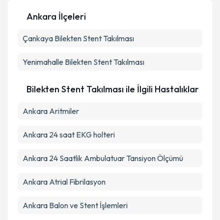
Ankara İlçeleri
Çankaya
Kişisel verilerimin işlenmesine ilişkin
Bilekten Stent Takılması
Aydınlatma
Metni
'ni okudum ve kişisel verilerimin belirtilen
kapsamda işlenmesini kabul ediyorum.
Yenimahalle
Bilekten Stent Takılması
Takvim Talebini Gönder
Bilekten Stent Takılması ile İlgili Hastalıklar
Ankara Aritmiler
Ankara 24 saat EKG holteri
Ankara 24 Saatlik Ambulatuar Tansiyon Ölçümü
Ankara Atrial Fibrilasyon
Ankara Balon ve Stent İşlemleri