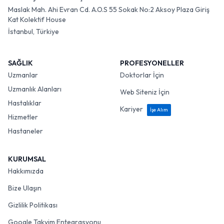
Maslak Mah. Ahi Evran Cd. A.O.S 55 Sokak No:2 Aksoy Plaza Giriş
Kat Kolektif House
İstanbul, Türkiye
SAĞLIK
PROFESYONELLER
Uzmanlar
Doktorlar İçin
Uzmanlık Alanları
Web Siteniz İçin
Hastalıklar
Kariyer
İşe Alım
Hizmetler
Hastaneler
KURUMSAL
Hakkımızda
Bize Ulaşın
Gizlilik Politikası
Google Takvim Entegrasyonu