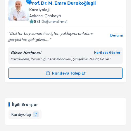
Doç. Dr. Mehmet Kayrak
için randevu takvimi talebi
Prof. Dr. M. Emre Durakoğlugil
oluşturun. Size bu uzmandan randevu almanız için bir
Kardiyoloji
takvim hazırlandığında e-posta ile bilgilendireceğiz.
Ankara
, Çankaya
5
(
3
Değerlendirme)
E-posta Adresiniz
Doktor bey samimi ve içten yaklaşımı anlatımı
Devamı
gerçekten çok güzel....
Güven Hastanesi
Haritada Göster
Kişisel verilerimin işlenmesine ilişkin
Aydınlatma
Kavaklıdere, Remzi Oğuz Arık Mahallesi, Şimşek Sk. No:29, 06540
Metni
'ni okudum ve kişisel verilerimin belirtilen
kapsamda işlenmesini kabul ediyorum.
Randevu Talep Et
Randevu Takvimi Talebi
Takvim Talebini Gönder
Prof. Dr. M. Emre Durakoğlugil
için randevu takvimi
talebi oluşturun. Size bu uzmandan randevu almanız
İlgili Branşlar
için bir takvim hazırlandığında e-posta ile
bilgilendireceğiz.
Kardiyoloji
7
E-posta Adresiniz