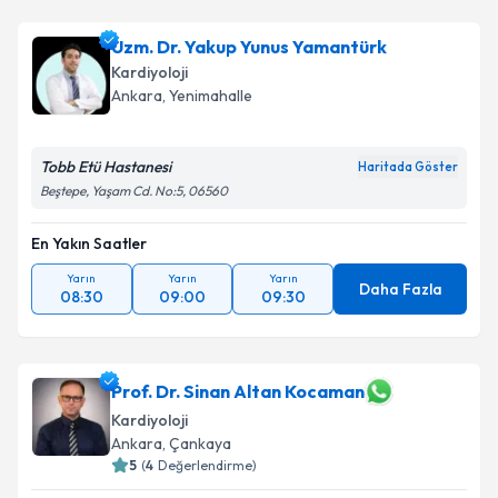
Uzm. Dr. Yakup Yunus Yamantürk
Kardiyoloji
Ankara
, Yenimahalle
Tobb Etü Hastanesi
Haritada Göster
Beştepe, Yaşam Cd. No:5, 06560
En Yakın Saatler
Yarın
Yarın
Yarın
Daha Fazla
08:30
09:00
09:30
Prof. Dr. Sinan Altan Kocaman
Kardiyoloji
Ankara
, Çankaya
5
(
4
Değerlendirme)