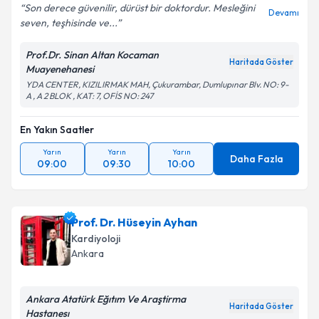
Son derece güvenilir, dürüst bir doktordur. Mesleğini
Devamı
seven, teşhisinde ve...
Prof.Dr. Sinan Altan Kocaman
Haritada Göster
Muayenehanesi
YDA CENTER, KIZILIRMAK MAH, Çukurambar, Dumlupınar Blv. NO: 9-
A , A 2 BLOK , KAT: 7, OFİS NO: 247
En Yakın Saatler
Yarın
Yarın
Yarın
Daha Fazla
09:00
09:30
10:00
Prof. Dr. Hüseyin Ayhan
Kardiyoloji
Ankara
Ankara Atatürk Eğıtım Ve Araştirma
Haritada Göster
Hastanesı