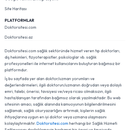
Site Haritası
PLATFORMLAR
Doktorsitesi.com
Doktorsitesi.az
Doktorsitesi.com sağlık sektöründe hizmet veren tıp doktorları,
diş hekimleri, fizyoterapistler, psikologlar vb. sağlık
profesyonelleri ile internet kullanıcılarını buluşturan bağımsız bir
platformdur.
İş bu sayfada yer alan doktor/uzman yorumları ve
değerlendirmeleri, ilgili doktorun/uzmanın doğrudan veya dolaylı
emri, talebi, önerisi, tavsiyesi ve/veya ricası olmaksızın, ilgili
hasta/danışan tarafından bağımsız olarak yazılmaktadır. Bu web
sitesinin amacı, sağlık alanında kamuoyunun bilgilendirilmesini
sağlamak, sağlık okuryazarlığını artırmak, kişilerin sağlık
ihtiyaçlarına uygun en iyi doktor veya uzmana ulaşmasını
kolaylaştırmaktır.
Doktorsitesi.com
herhangi bir Sağlık Hizmeti
Sağlayıcısını desteklemeyip herhangi bir öneri ve tavsiyede