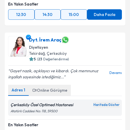
En Yakın Saatler
12:30
14:30
15:00
Daha Fazla
Dyt. İrem Araç
Diyetisyen
Tekirdağ
, Çerkezköy
5
(
23
Değerlendirme)
Gayet nazik, açıklayıcı ve kibardı. Çok memnunuz
Devamı
inşallah sayesinde istediğimiz...
Adres
1
Online Görüşme
Çerkezköy Özel Optimed Hastanesi
Haritada Göster
Atatürk Caddesi No: 118, 59500
En Yakın Saatler