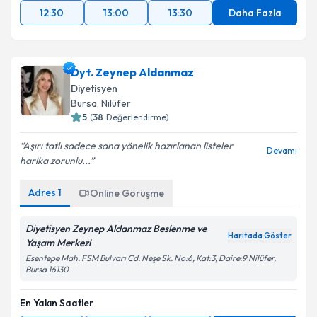
12:30
13:00
13:30
Daha Fazla
Dyt. Zeynep Aldanmaz
Diyetisyen
Bursa
, Nilüfer
5
(
38
Değerlendirme)
Aşırı tatlı sadece sana yönelik hazırlanan listeler
Devamı
harika zorunlu...
Adres
1
Online Görüşme
Diyetisyen Zeynep Aldanmaz Beslenme ve
Haritada Göster
Yaşam Merkezi
Esentepe Mah. FSM Bulvarı Cd. Neşe Sk. No:6, Kat:3, Daire:9 Nilüfer,
Bursa 16130
En Yakın Saatler