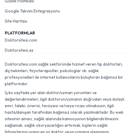
Gizlilik Politikası
Google Takvim Entegrasyonu
Site Haritası
PLATFORMLAR
Doktorsitesi.com
Doktorsitesi.az
Doktorsitesi.com sağlık sektöründe hizmet veren tıp doktorları,
diş hekimleri, fizyoterapistler, psikologlar vb. sağlık
profesyonelleri ile internet kullanıcılarını buluşturan bağımsız bir
platformdur.
İş bu sayfada yer alan doktor/uzman yorumları ve
değerlendirmeleri, ilgili doktorun/uzmanın doğrudan veya dolaylı
emri, talebi, önerisi, tavsiyesi ve/veya ricası olmaksızın, ilgili
hasta/danışan tarafından bağımsız olarak yazılmaktadır. Bu web
sitesinin amacı, sağlık alanında kamuoyunun bilgilendirilmesini
sağlamak, sağlık okuryazarlığını artırmak, kişilerin sağlık
ihtiyaçlarına uygun en iyi doktor veya uzmana ulaşmasını