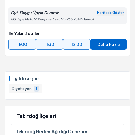
Dyt. Duygu Üpçin Dumruk
Haritada Göster
Göztepe Mah. Mithatpaşa Cad. No:905 Kat:2 Daire:4
En Yakın Saatler
11:00
11:30
12:00
Daha Fazla
İlgili Branşlar
Diyetisyen
1
Tekirdağ İlçeleri
Tekirdağ
Beden Ağırlığı Denetimi