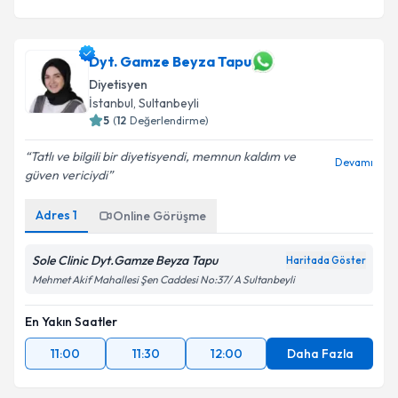
Dyt. Gamze Beyza Tapu
Diyetisyen
İstanbul
, Sultanbeyli
5
(
12
Değerlendirme)
Tatlı ve bilgili bir diyetisyendi, memnun kaldım ve
Devamı
güven vericiydi
Adres
1
Online Görüşme
Sole Clinic Dyt.Gamze Beyza Tapu
Haritada Göster
Mehmet Akif Mahallesi Şen Caddesi No:37/ A Sultanbeyli
En Yakın Saatler
11:00
11:30
12:00
Daha Fazla