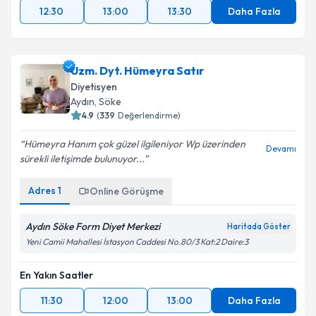
12:30
13:00
13:30
Daha Fazla
Uzm. Dyt. Hümeyra Satır
Diyetisyen
Aydın
, Söke
4.9
(
339
Değerlendirme)
Hümeyra Hanım çok güzel ilgileniyor Wp üzerinden
Devamı
sürekli iletişimde bulunuyor...
Adres
1
Online Görüşme
Aydın Söke Form Diyet Merkezi
Haritada Göster
Yeni Camii Mahallesi İstasyon Caddesi No.80/3 Kat:2 Daire:3
En Yakın Saatler
11:30
12:00
13:00
Daha Fazla