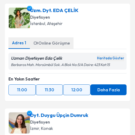
Uzm. Dyt. EDA ÇELİK
Diyetisyen
İstanbul
, Ataşehir
Adres
1
Online Görüşme
Uzman Diyetisyen Eda Çelik
Haritada Göster
Barbaros Mah. Morsümbül Sok. A Blok No:5/A Daire: 423 Kat:15
En Yakın Saatler
11:00
11:30
12:00
Daha Fazla
Dyt. Duygu Üpçin Dumruk
Diyetisyen
İzmir
, Konak