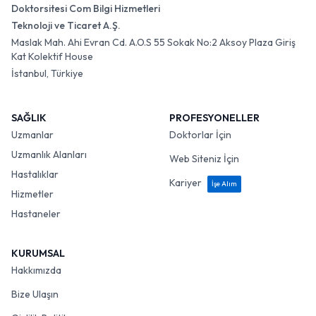
Doktorsitesi Com Bilgi Hizmetleri
Teknoloji ve Ticaret A.Ş.
Maslak Mah. Ahi Evran Cd. A.O.S 55 Sokak No:2 Aksoy Plaza Giriş
Kat Kolektif House
İstanbul, Türkiye
SAĞLIK
PROFESYONELLER
Uzmanlar
Doktorlar İçin
Uzmanlık Alanları
Web Siteniz İçin
Hastalıklar
Kariyer
İşe Alım
Hizmetler
Hastaneler
KURUMSAL
Hakkımızda
Bize Ulaşın