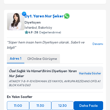
Dyt. Yaren Nur Şeker
Diyetisyen
İstanbul
, Bakırköy
4.9
(
38
Değerlendirme)
Süper hem insan hem Diyetisyen olarak. Sabırlı ve
Devamı
bilgili
Adres
1
Online Görüşme
Özel Sağlık Ve Hizmet Birimi Diyetisyen Yaren
Haritada Göster
Nur Şeker
ATAKOY 7-8-9-10 KİSM MAH. E5 YANYOL AVRUPA REZİDANS OFİS A1
BLOK KAT6 D63
En Yakın Saatler
11:00
11:30
12:30
Daha Fazla