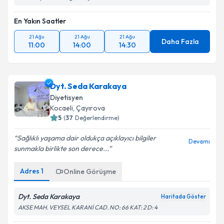
En Yakın Saatler
21 Ağu
21 Ağu
21 Ağu
Daha Fazla
11:00
14:00
14:30
Dyt. Seda Karakaya
Diyetisyen
Kocaeli
, Çayırova
5
(
37
Değerlendirme)
Sağlıklı yaşama dair oldukça açıklayıcı bilgiler
Devamı
sunmakla birlikte son derece...
Adres
1
Online Görüşme
Dyt. Seda Karakaya
Haritada Göster
AKSE MAH. VEYSEL KARANİ CAD. NO: 66 KAT: 2 D: 4