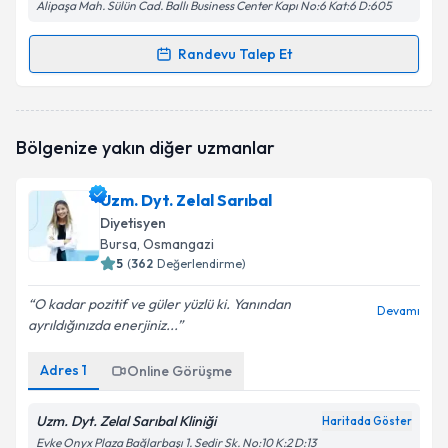
Alipaşa Mah. Sülün Cad. Ballı Business Center Kapı No:6 Kat:6 D:605
Randevu Talep Et
Randevu Takvimi Talebi
Dyt. Dilan Demirdelen
için randevu takvimi talebi
Bölgenize yakın diğer uzmanlar
oluşturun. Size bu uzmandan randevu almanız için bir
takvim hazırlandığında e-posta ile bilgilendireceğiz.
Uzm. Dyt. Zelal Sarıbal
E-posta Adresiniz
Diyetisyen
Bursa
, Osmangazi
5
(
362
Değerlendirme)
O kadar pozitif ve güler yüzlü ki. Yanından
Kişisel verilerimin işlenmesine ilişkin
Aydınlatma
Devamı
ayrıldığınızda enerjiniz...
Metni
'ni okudum ve kişisel verilerimin belirtilen
kapsamda işlenmesini kabul ediyorum.
Adres
1
Online Görüşme
Takvim Talebini Gönder
Uzm. Dyt. Zelal Sarıbal Kliniği
Haritada Göster
Evke Onyx Plaza Bağlarbaşı 1. Sedir Sk. No:10 K:2 D:13