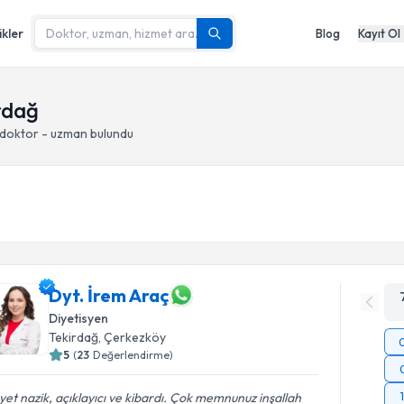
ikler
Blog
Kayıt Ol
irdağ
 doktor - uzman bulundu
Dyt. İrem Araç
Diyetisyen
Tekirdağ
, Çerkezköy
5
(
23
Değerlendirme)
et nazik, açıklayıcı ve kibardı. Çok memnunuz inşallah