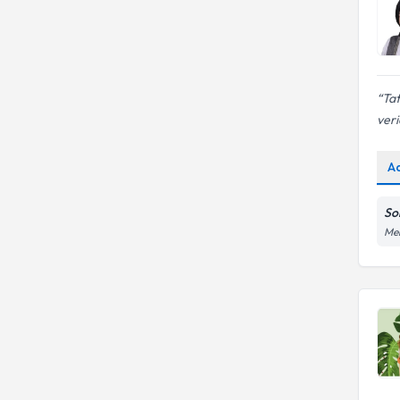
Tat
veri
A
So
Meh