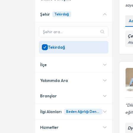
saye
Şehir
Tekirdağ
Online danışmanlık sunan
A
uzmanları göster
Sadece
Tekirdağ
Çe
bölgesinde uzman ara
Ata
Tekirdağ
İlçe
Yakınımda Ara
Branşlar
Konumuma yakın uzmanları
Çerkezköy
göster
Dil
Çorlu
İlgi Alanları
Beden Ağırlığı Denetimi
eğit
Hizmetler
Dy
Diyetisyen