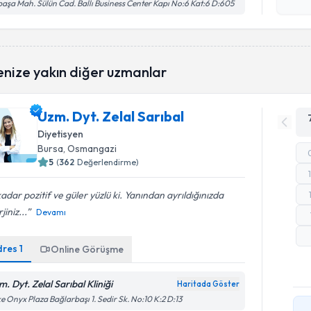
işlenm
paşa Mah. Sülün Cad. Ballı Business Center Kapı No:6 Kat:6 D:605
enize yakın diğer uzmanlar
Uzm. Dyt. Zelal Sarıbal
Diyetisyen
Bursa
, Osmangazi
5
(
362
Değerlendirme)
adar pozitif ve güler yüzlü ki. Yanından ayrıldığınızda
jiniz...
Devamı
dres
1
Online Görüşme
. Dyt. Zelal Sarıbal Kliniği
Haritada Göster
e Onyx Plaza Bağlarbaşı 1. Sedir Sk. No:10 K:2 D:13