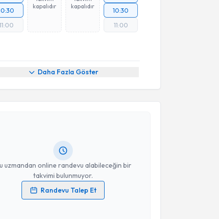
kapalıdır
kapalıdır
10:30
10:30
11:00
11:00
Daha Fazla Göster
akvimi Talebi
n Demirdelen
için randevu takvimi talebi oluşturun.
andan randevu almanız için bir takvim
ında e-posta ile bilgilendireceğiz.
resiniz
u uzmandan online randevu alabileceğin bir
takvimi bulunmuyor.
Randevu Talep Et
 verilerimin işlenmesine ilişkin
Aydınlatma Metni
'ni
 ve kişisel verilerimin belirtilen kapsamda