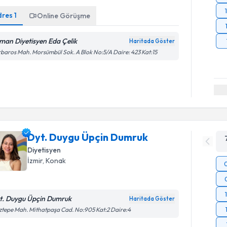
dres
1
Online Görüşme
man Diyetisyen Eda Çelik
Haritada Göster
baros Mah. Morsümbül Sok. A Blok No:5/A Daire: 423 Kat:15
Dyt. Duygu Üpçin Dumruk
Diyetisyen
İzmir
, Konak
t. Duygu Üpçin Dumruk
Haritada Göster
tepe Mah. Mithatpaşa Cad. No:905 Kat:2 Daire:4