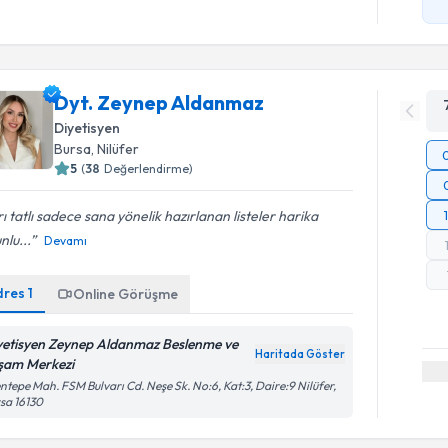
Dyt. Zeynep Aldanmaz
Diyetisyen
Bursa
, Nilüfer
5
(
38
Değerlendirme)
rı tatlı sadece sana yönelik hazırlanan listeler harika
nlu...
Devamı
dres
1
Online Görüşme
yetisyen Zeynep Aldanmaz Beslenme ve
Haritada Göster
şam Merkezi
ntepe Mah. FSM Bulvarı Cd. Neşe Sk. No:6, Kat:3, Daire:9 Nilüfer,
sa 16130