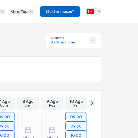
Giriş Yap
Doktor musun?
Sıralama
Akıllı Sıralama
7 Ağu
8 Ağu
9 Ağu
10 Ağu
Cum
Cmt
Paz
Pzt
09:00
09:00
09:30
09:30
10:00
10:00
Takvim
Takvim