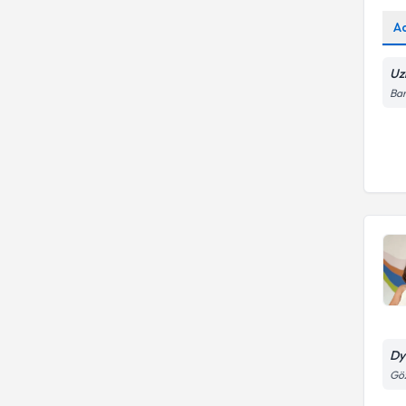
A
Uz
Bar
Dy
Göz