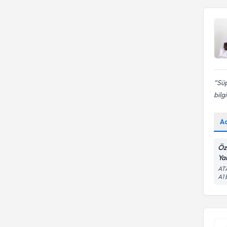
Süp
bilgi
A
Öz
Ya
AT
A1