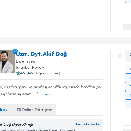
Uzm. Dyt. Akif Dağ
Diyetisyen
İstanbul
, Pendik
4.9
(
145
Değerlendirme)
isi, motivasyonu ve profesyonelliği sayesinde kendimi çok
 iyi hissediyorum....
Devamı
dres
1
Online Görüşme
if Dağ Diyet Kliniği
Haritada Göster
işehir Mahallesi, Sümbül Sk No:10 kat : 2 daire :43