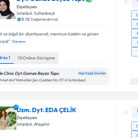
Diyetisyen
İstanbul
, Sultanbeyli
5
(
12
Değerlendirme)
lı ve bilgili bir diyetisyendi, memnun kaldım ve güven
ciydi
Devamı
dres
1
Online Görüşme
le Clinic Dyt.Gamze Beyza Tapu
Haritada Göster
met Akif Mahallesi Şen Caddesi No:37/ A Sultanbeyli
Uzm. Dyt. EDA ÇELİK
Diyetisyen
İstanbul
, Ataşehir