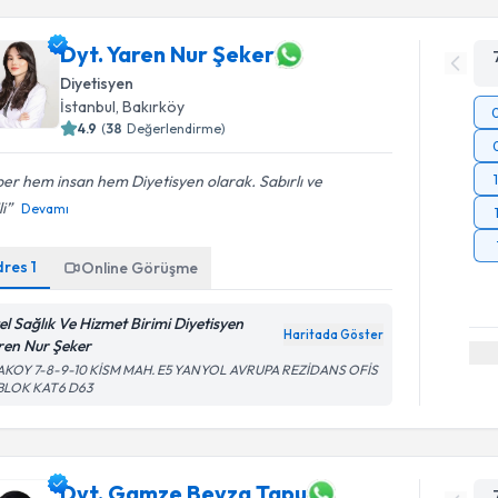
Dyt. Yaren Nur Şeker
Diyetisyen
İstanbul
, Bakırköy
4.9
(
38
Değerlendirme)
er hem insan hem Diyetisyen olarak. Sabırlı ve
li
Devamı
dres
1
Online Görüşme
el Sağlık Ve Hizmet Birimi Diyetisyen
Haritada Göster
ren Nur Şeker
AKOY 7-8-9-10 KİSM MAH. E5 YANYOL AVRUPA REZİDANS OFİS
 BLOK KAT6 D63
Dyt. Gamze Beyza Tapu