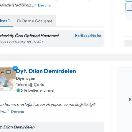
sinde istediğimiz...
Devamı
dres
1
Online Görüşme
rkezköy Özel Optimed Hastanesi
Haritada Göster
türk Caddesi No: 118, 59500
Randevu T
Dyt. Dila
Dyt. Dilan Demirdelen
Size bu uzm
Diyetisyen
hazırlandığ
Tekirdağ
, Çorlu
5
(
4
Değerlendirme)
E-posta Ad
B
an hanım mesleğini severek yapan ve mesleği ile ilgili
im...
Devamı
Kişisel
okudum
t. Dilan Demirdelen