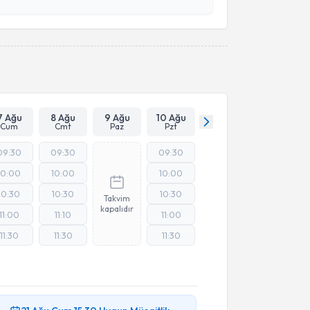
esini kabul ediyorum.
Takvim Talebini Gönder
7 Ağu
8 Ağu
9 Ağu
10 Ağu
Cum
Cmt
Paz
Pzt
09:30
09:30
09:30
10:00
10:00
10:00
10:30
10:30
10:30
Takvim
kapalıdır
11:00
11:10
11:00
11:30
11:30
11:30