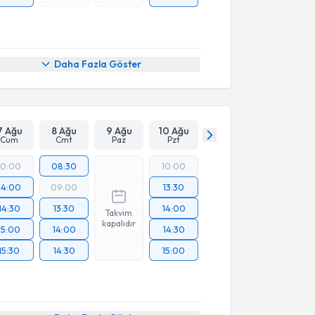
Daha Fazla Göster
7 Ağu
8 Ağu
9 Ağu
10 Ağu
Cum
Cmt
Paz
Pzt
10:00
08:30
10:00
14:00
09:00
13:30
14:30
13:30
14:00
Takvim
kapalıdır
15:00
14:00
14:30
15:30
14:30
15:00