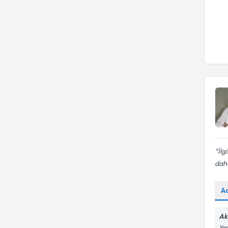
İlg
daha
A
Ak
Yen