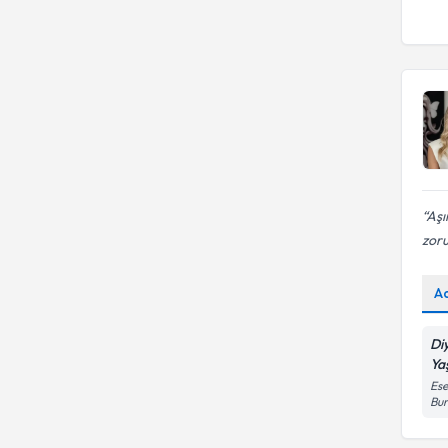
Alerji ve Cilt Hastalıklarında
Beslenme Tedavisi
Aşı
zoru
A
Di
Ya
Ese
Bur