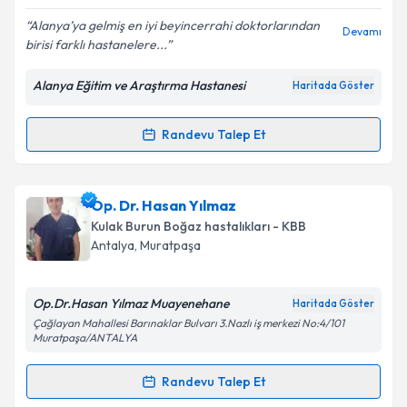
E-posta Adresiniz
Alanya’ya gelmiş en iyi beyincerrahi doktorlarından
Devamı
birisi farklı hastanelere...
Alanya Eğitim ve Araştırma Hastanesi
Haritada Göster
Kişisel verilerimin işlenmesine ilişkin
Aydınlatma
Metni
'ni okudum ve kişisel verilerimin belirtilen
kapsamda işlenmesini kabul ediyorum.
Randevu Talep Et
Randevu Takvimi Talebi
Takvim Talebini Gönder
Op. Dr. Ümit Demirci
için randevu takvimi talebi
Op. Dr. Hasan Yılmaz
oluşturun. Size bu uzmandan randevu almanız için bir
Kulak Burun Boğaz hastalıkları - KBB
takvim hazırlandığında e-posta ile bilgilendireceğiz.
Antalya
, Muratpaşa
E-posta Adresiniz
Op.Dr.Hasan Yılmaz Muayenehane
Haritada Göster
Çağlayan Mahallesi Barınaklar Bulvarı 3.Nazlı iş merkezi No:4/101
Muratpaşa/ANTALYA
Kişisel verilerimin işlenmesine ilişkin
Aydınlatma
Randevu Talep Et
Metni
'ni okudum ve kişisel verilerimin belirtilen
Randevu Takvimi Talebi
kapsamda işlenmesini kabul ediyorum.