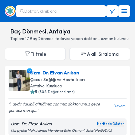
Doktor, klinik ara...
Baş Dönmesi, Antalya
Toplam
17
Baş Dönmesi
tedavisi yapan doktor - uzman bulundu
Filtrele
Akıllı Sıralama
Uzm. Dr. Elvan Arıkan
Çocuk Sağlığı ve Hastalıkları
Antalya
, Kumluca
5
(
508
Değerlendirme)
. aydır takipli gittiğimiz canımız doktorumuz️ gece
Devamı
gündüz mesaj...
Uzm. Dr. Elvan Arıkan
Haritada Göster
Karşıyaka Mah. Adnan Menderes Bulv. Osmanlı Sitesi No:56D/15