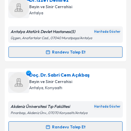
Dr. İzzet Demirez
oluşturun. Size bu uzmandan randevu almanız için bir
Beyin ve Sinir Cerrahisi
takvim hazırlandığında e-posta ile bilgilendireceğiz.
Takvim Talebini Gönder
Antalya
E-posta Adresiniz
Antalya Atatürk Devlet Hastanesı(S)
Haritada Göster
Üçgen, Anafartalar Cad., 07040 Muratpaşa/Antalya
Kişisel verilerimin işlenmesine ilişkin
Aydınlatma
Randevu Talep Et
Randevu Takvimi Talebi
Metni
'ni okudum ve kişisel verilerimin belirtilen
kapsamda işlenmesini kabul ediyorum.
Dr. İzzet Demirez
için randevu takvimi talebi
Doç. Dr. Sabri Cem Açıkbaş
oluşturun. Size bu uzmandan randevu almanız için bir
Takvim Talebini Gönder
Beyin ve Sinir Cerrahisi
takvim hazırlandığında e-posta ile bilgilendireceğiz.
Antalya
, Konyaaltı
E-posta Adresiniz
Akdeniz Üniversitesi Tıp Fakültesi
Haritada Göster
Pınarbaşı, Akdeniz Ünv., 07070 Konyaaltı/Antalya
Kişisel verilerimin işlenmesine ilişkin
Aydınlatma
Randevu Talep Et
Randevu Takvimi Talebi