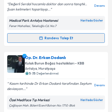
Değerli Serdal hocamla doktor dan sonra tanıştık..
Devamı
Şuan kelimeleri toparlayıp...
Medical Park Antalya Hastanesi
Haritada Göster
Kişisel verilerimin işlenmesine ilişkin
Aydınlatma
Fener Mahallesi, Tekelioğlu Cd. No:7
Metni
'ni okudum ve kişisel verilerimin belirtilen
kapsamda işlenmesini kabul ediyorum.
Randevu Talep Et
Randevu Takvimi Talebi
Takvim Talebini Gönder
Prof. Dr. Serdal Güngör
için randevu takvimi talebi
Op. Dr. Erkan Dodanlı
oluşturun. Size bu uzmandan randevu almanız için bir
Kulak Burun Boğaz hastalıkları - KBB
takvim hazırlandığında e-posta ile bilgilendireceğiz.
Antalya
, Muratpaşa
5
(
15
Değerlendirme)
E-posta Adresiniz
Kasım tarihinde Dr Erkan Dodanlı tarafından Septum
Devamı
deviasyon...
Özel Mediface Tıp Merkezi
Haritada Göster
Kişisel verilerimin işlenmesine ilişkin
Aydınlatma
Çağlayan Mah. Bülent Ecevit Bulvarı No: 171 E-Blok
Metni
'ni okudum ve kişisel verilerimin belirtilen
kapsamda işlenmesini kabul ediyorum.