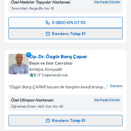
Özel Medstar Topçular Hastanesi
Haritada Göster
Tarım Mah. Perge Blv. No: 19,
0 (850) 474 07 30
Randevu Takvimi Talebi
Randevu Talep Et
Op. Dr. Oğuz Yılmaz
için randevu takvimi talebi
oluşturun. Size bu uzmandan randevu almanız için bir
Op. Dr. Özgür Barış Çapar
takvim hazırlandığında e-posta ile bilgilendireceğiz.
Beyin ve Sinir Cerrahisi
E-posta Adresiniz
Antalya
, Konyaaltı
5
(
7
Değerlendirme)
Devamı
Özgür Barış ÇAPAR hocam ile tanıştım kendi branşı...
Kişisel verilerimin işlenmesine ilişkin
Aydınlatma
Özel Olimpos Hastanesi
Haritada Göster
Metni
'ni okudum ve kişisel verilerimin belirtilen
Öğretmen Evleri, 460. Sok. No: 48
kapsamda işlenmesini kabul ediyorum.
Randevu Talep Et
Randevu Takvimi Talebi
Takvim Talebini Gönder