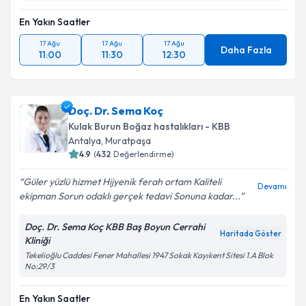
En Yakın Saatler
17 Ağu
17 Ağu
17 Ağu
Daha Fazla
11:00
11:30
12:30
Doç. Dr. Sema Koç
Kulak Burun Boğaz hastalıkları - KBB
Antalya
, Muratpaşa
4.9
(
432
Değerlendirme)
Güler yüzlü hizmet Hijyenik ferah ortam Kaliteli
Devamı
ekipman Sorun odaklı gerçek tedavi Sonuna kadar...
Doç. Dr. Sema Koç KBB Baş Boyun Cerrahi
Haritada Göster
Kliniği
Tekelioğlu Caddesi Fener Mahallesi 1947 Sokak Kayıkent Sitesi 1.A Blok
No:29/3
En Yakın Saatler