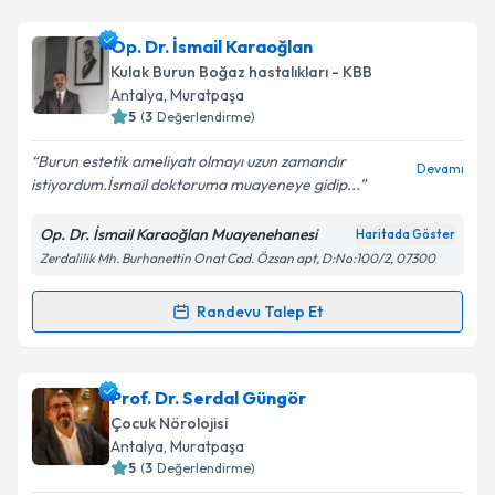
Op. Dr. Özgür Barış Çapar
için randevu takvimi
Op. Dr. İsmail Karaoğlan
talebi oluşturun. Size bu uzmandan randevu almanız
Kulak Burun Boğaz hastalıkları - KBB
için bir takvim hazırlandığında e-posta ile
Antalya
, Muratpaşa
bilgilendireceğiz.
5
(
3
Değerlendirme)
E-posta Adresiniz
Burun estetik ameliyatı olmayı uzun zamandır
Devamı
istiyordum.İsmail doktoruma muayeneye gidip...
Op. Dr. İsmail Karaoğlan Muayenehanesi
Haritada Göster
Zerdalilik Mh. Burhanettin Onat Cad. Özsan apt, D:No:100/2, 07300
Kişisel verilerimin işlenmesine ilişkin
Aydınlatma
Metni
'ni okudum ve kişisel verilerimin belirtilen
kapsamda işlenmesini kabul ediyorum.
Randevu Talep Et
Randevu Takvimi Talebi
Takvim Talebini Gönder
Op. Dr. İsmail Karaoğlan
için randevu takvimi talebi
Prof. Dr. Serdal Güngör
oluşturun. Size bu uzmandan randevu almanız için bir
Çocuk Nörolojisi
takvim hazırlandığında e-posta ile bilgilendireceğiz.
Antalya
, Muratpaşa
5
(
3
Değerlendirme)
E-posta Adresiniz