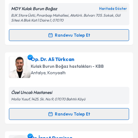
MDY Kulak Burun Boğaz
Haritada Göster
Kişisel verilerimin işlenmesine ilişkin
Aydınlatma
BJK Store Üstü, Pınarbaşı Mahallesi, Atatürk. Bulvarı 705. Sokak, Gül
Metni
'ni okudum ve kişisel verilerimin belirtilen
Sitesi A Blok Kat:1 Daire:1, 07070
kapsamda işlenmesini kabul ediyorum.
Randevu Talep Et
Randevu Takvimi Talebi
Takvim Talebini Gönder
Prof. Dr. Mustafa Deniz Yılmaz
için randevu
Op. Dr. Ali Türkcan
takvimi talebi oluşturun. Size bu uzmandan randevu
Kulak Burun Boğaz hastalıkları - KBB
almanız için bir takvim hazırlandığında e-posta ile
Antalya
, Konyaaltı
bilgilendireceğiz.
E-posta Adresiniz
Özel Uncalı Hastanesi
Molla Yusuf, 1425. Sk. No:9, 07070 Bahtılı Köyü
Randevu Talep Et
Randevu Takvimi Talebi
Kişisel verilerimin işlenmesine ilişkin
Aydınlatma
Metni
'ni okudum ve kişisel verilerimin belirtilen
kapsamda işlenmesini kabul ediyorum.
Op. Dr. Ali Türkcan
için randevu takvimi talebi