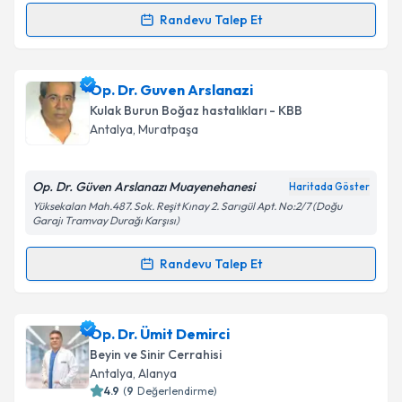
Randevu Talep Et
Randevu Takvimi Talebi
Takvim Talebini Gönder
Op. Dr. Erkan Dodanlı
için randevu takvimi talebi
Op. Dr. Guven Arslanazi
oluşturun. Size bu uzmandan randevu almanız için bir
Kulak Burun Boğaz hastalıkları - KBB
takvim hazırlandığında e-posta ile bilgilendireceğiz.
Antalya
, Muratpaşa
E-posta Adresiniz
Op. Dr. Güven Arslanazı Muayenehanesi
Haritada Göster
Yüksekalan Mah.487. Sok. Reşit Kınay 2. Sarıgül Apt. No:2/7 (Doğu
Garajı Tramvay Durağı Karşısı)
Kişisel verilerimin işlenmesine ilişkin
Aydınlatma
Randevu Talep Et
Metni
'ni okudum ve kişisel verilerimin belirtilen
Randevu Takvimi Talebi
kapsamda işlenmesini kabul ediyorum.
Op. Dr. Guven Arslanazi
için randevu takvimi talebi
Op. Dr. Ümit Demirci
Takvim Talebini Gönder
oluşturun. Size bu uzmandan randevu almanız için bir
Beyin ve Sinir Cerrahisi
takvim hazırlandığında e-posta ile bilgilendireceğiz.
Antalya
, Alanya
4.9
(
9
Değerlendirme)