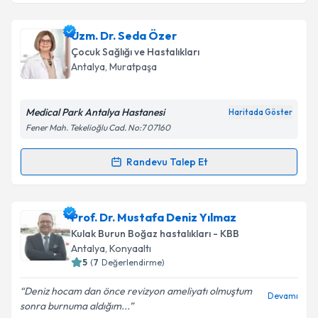
Op. Dr. Hasan Yılmaz
için randevu takvimi talebi
Uzm. Dr. Seda Özer
Takvim Talebini Gönder
oluşturun. Size bu uzmandan randevu almanız için bir
Çocuk Sağlığı ve Hastalıkları
takvim hazırlandığında e-posta ile bilgilendireceğiz.
Antalya
, Muratpaşa
E-posta Adresiniz
Medical Park Antalya Hastanesi
Haritada Göster
Fener Mah. Tekelioğlu Cad. No:7 07160
Kişisel verilerimin işlenmesine ilişkin
Aydınlatma
Randevu Talep Et
Randevu Takvimi Talebi
Metni
'ni okudum ve kişisel verilerimin belirtilen
kapsamda işlenmesini kabul ediyorum.
Uzm. Dr. Seda Özer
için randevu takvimi talebi
Prof. Dr. Mustafa Deniz Yılmaz
oluşturun. Size bu uzmandan randevu almanız için bir
Takvim Talebini Gönder
Kulak Burun Boğaz hastalıkları - KBB
takvim hazırlandığında e-posta ile bilgilendireceğiz.
Antalya
, Konyaaltı
5
(
7
Değerlendirme)
E-posta Adresiniz
Deniz hocam dan önce revizyon ameliyatı olmuştum
Devamı
sonra burnuma aldığım...