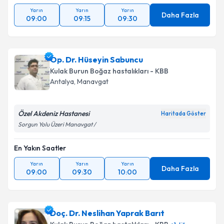
Yarın
Yarın
Yarın
Daha Fazla
09:00
09:15
09:30
Op. Dr. Hüseyin Sabuncu
Kulak Burun Boğaz hastalıkları - KBB
Antalya
, Manavgat
Özel Akdeniz Hastanesi
Haritada Göster
Sorgun Yolu Üzeri Manavgat /
En Yakın Saatler
Yarın
Yarın
Yarın
Daha Fazla
09:00
09:30
10:00
Doç. Dr. Neslihan Yaprak Barıt