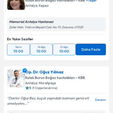
Kulak Burun Boğaz hastalıkları - KBB
+
1
diğer
Antalya
, Kepez
Memorial Antalya Hastanesi
Zafer Mah. Yıldırım Beyazıt Cad. No: 91, Dokuma, 07025
En Yakın Saatler
Yarın
14 Ağu
21 Ağu
Daha Fazla
10:00
10:00
10:00
Op. Dr. Oğuz Yılmaz
Kulak Burun Boğaz hastalıkları - KBB
Antalya
, Muratpaşa
5
(
1
Değerlendirme)
Doktor Oğuz Bey, buçuk yaşındaki kızımızın geniz eti
Devamı
ameliyatını...