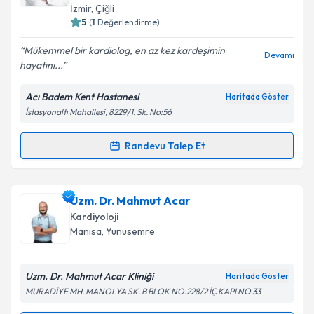
İzmir
, Çiğli
5
(
1
Değerlendirme)
Mükemmel bir kardiolog, en az kez kardeşimin
Devamı
hayatını...
Acı Badem Kent Hastanesi
Haritada Göster
İstasyonaltı Mahallesi, 8229/1. Sk. No:56
Randevu Talep Et
Randevu Takvimi Talebi
Uzm. Dr. S. Hamed (Hamit) Moghanchi Zadeh
için
Uzm. Dr. Mahmut Acar
randevu takvimi talebi oluşturun. Size bu uzmandan
Kardiyoloji
randevu almanız için bir takvim hazırlandığında e-
Manisa
, Yunusemre
posta ile bilgilendireceğiz.
E-posta Adresiniz
Uzm. Dr. Mahmut Acar Kliniği
Haritada Göster
MURADİYE MH. MANOLYA SK. B BLOK NO.228/2 İÇ KAPI NO 33