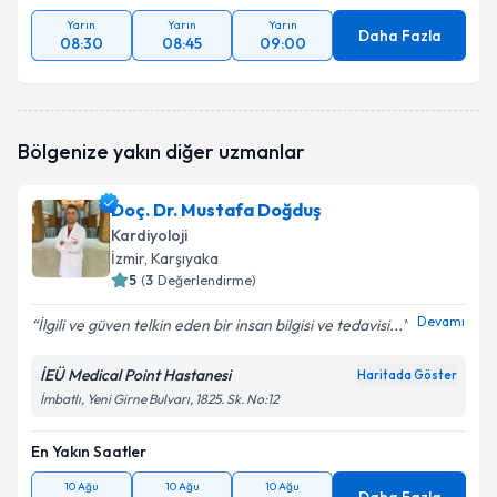
Yarın
Yarın
Yarın
Daha Fazla
08:30
08:45
09:00
Bölgenize yakın diğer uzmanlar
Doç. Dr. Mustafa Doğduş
Kardiyoloji
İzmir
, Karşıyaka
5
(
3
Değerlendirme)
Devamı
İlgili ve güven telkin eden bir insan bilgisi ve tedavisi...
İEÜ Medical Point Hastanesi
Haritada Göster
İmbatlı, Yeni Girne Bulvarı, 1825. Sk. No:12
En Yakın Saatler
10 Ağu
10 Ağu
10 Ağu