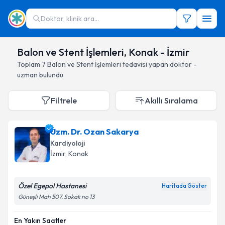
Doktor, klinik ara...
Balon ve Stent İşlemleri, Konak - İzmir
Toplam
7
Balon ve Stent İşlemleri
tedavisi yapan doktor -
uzman bulundu
Filtrele
Akıllı Sıralama
Uzm. Dr. Ozan Sakarya
Kardiyoloji
İzmir
, Konak
Özel Egepol Hastanesi
Haritada Göster
Güneşli Mah 507. Sokak no 13
En Yakın Saatler