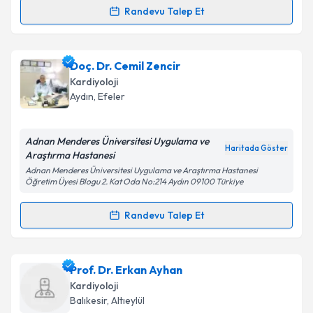
Randevu Talep Et
Randevu Takvimi Talebi
Kişisel verilerimin işlenmesine ilişkin
Aydınlatma
Metni
'ni okudum ve kişisel verilerimin belirtilen
kapsamda işlenmesini kabul ediyorum.
Uzm. Dr. Mahmut Acar
için randevu takvimi talebi
Doç. Dr. Cemil Zencir
oluşturun. Size bu uzmandan randevu almanız için bir
Kardiyoloji
takvim hazırlandığında e-posta ile bilgilendireceğiz.
Takvim Talebini Gönder
Aydın
, Efeler
E-posta Adresiniz
Adnan Menderes Üniversitesi Uygulama ve
Haritada Göster
Araştırma Hastanesi
Adnan Menderes Üniversitesi Uygulama ve Araştırma Hastanesi
Öğretim Üyesi Blogu 2. Kat Oda No:214 Aydın 09100 Türkiye
Kişisel verilerimin işlenmesine ilişkin
Aydınlatma
Metni
'ni okudum ve kişisel verilerimin belirtilen
Randevu Talep Et
kapsamda işlenmesini kabul ediyorum.
Randevu Takvimi Talebi
Takvim Talebini Gönder
Doç. Dr. Cemil Zencir
için randevu takvimi talebi
Prof. Dr. Erkan Ayhan
oluşturun. Size bu uzmandan randevu almanız için bir
Kardiyoloji
takvim hazırlandığında e-posta ile bilgilendireceğiz.
Balıkesir
, Altıeylül