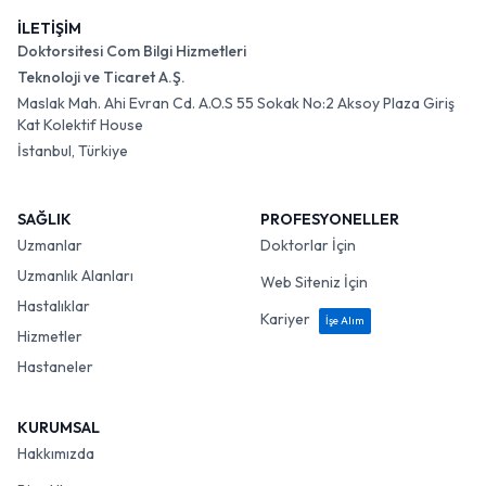
İLETİŞİM
Doktorsitesi Com Bilgi Hizmetleri
Teknoloji ve Ticaret A.Ş.
Maslak Mah. Ahi Evran Cd. A.O.S 55 Sokak No:2 Aksoy Plaza Giriş
Kat Kolektif House
İstanbul, Türkiye
SAĞLIK
PROFESYONELLER
Uzmanlar
Doktorlar İçin
Uzmanlık Alanları
Web Siteniz İçin
Hastalıklar
Kariyer
İşe Alım
Hizmetler
Hastaneler
KURUMSAL
Hakkımızda