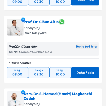
Daha Fazla
09:00
09:30
10:00
Prof. Dr. Cihan Altın
Kardiyoloji
İzmir
, Karşıyaka
Prof.Dr. Cihan Altın
Haritada Göster
Yalı Mh. 6523 Sk. No.32/B K.4 D.413
En Yakın Saatler
24 Ağu
24 Ağu
24 Ağu
Daha Fazla
09:00
09:30
10:00
Uzm. Dr. S. Hamed (Hamit) Moghanchi
Zadeh
Kardiyoloji