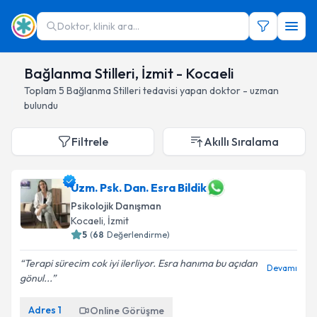
Doktor, klinik ara...
Bağlanma Stilleri, İzmit - Kocaeli
Toplam
5
Bağlanma Stilleri
tedavisi yapan doktor - uzman
bulundu
Filtrele
Akıllı Sıralama
Uzm. Psk. Dan. Esra Bildik
Psikolojik Danışman
Kocaeli
, İzmit
5
(
68
Değerlendirme)
Terapi sürecim cok iyi ilerliyor. Esra hanıma bu açıdan
Devamı
gönul...
Adres
1
Online Görüşme