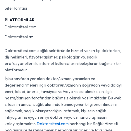
Site Haritası
PLATFORMLAR
Doktorsitesi.com
Doktorsitesi.az
Doktorsitesi.com sağlık sektöründe hizmet veren tıp doktorları,
diş hekimleri, fizyoterapistler, psikologlar vb. sağlık
profesyonelleri ile internet kullanıcılarını buluşturan bağımsız bir
platformdur.
İş bu sayfada yer alan doktor/uzman yorumları ve
değerlendirmeleri, ilgili doktorun/uzmanın doğrudan veya dolaylı
emri, talebi, önerisi, tavsiyesi ve/veya ricası olmaksızın, ilgili
hasta/danışan tarafından bağımsız olarak yazılmaktadır. Bu web
sitesinin amacı, sağlık alanında kamuoyunun bilgilendirilmesini
sağlamak, sağlık okuryazarlığını artırmak, kişilerin sağlık
ihtiyaçlarına uygun en iyi doktor veya uzmana ulaşmasını
kolaylaştırmaktır.
Doktorsitesi.com
herhangi bir Sağlık Hizmeti
Sağlayıcısını desteklemeyip herhangi bir öneri ve tavsiyede