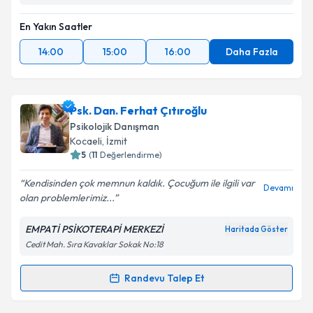
En Yakın Saatler
14:00
15:00
16:00
Daha Fazla
Psk. Dan. Ferhat Çıtıroğlu
Psikolojik Danışman
Kocaeli
, İzmit
5
(
11
Değerlendirme)
Kendisinden çok memnun kaldık. Çocuğum ile ilgili var
Devamı
olan problemlerimiz...
EMPATİ PSİKOTERAPİ MERKEZİ
Haritada Göster
Cedit Mah. Sıra Kavaklar Sokak No:18
Randevu Talep Et
Randevu Takvimi Talebi