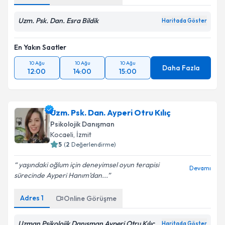
Uzm. Psk. Dan. Esra Bildik
Haritada Göster
En Yakın Saatler
10 Ağu
10 Ağu
10 Ağu
Daha Fazla
12:00
14:00
15:00
Uzm. Psk. Dan. Ayperi Otru Kılıç
Psikolojik Danışman
Kocaeli
, İzmit
5
(
2
Değerlendirme)
yaşındaki oğlum için deneyimsel oyun terapisi
Devamı
sürecinde Ayperi Hanım’dan...
Adres
1
Online Görüşme
Uzman Psikolojik Danışman Ayperi Otru Kılıç
Haritada Göster