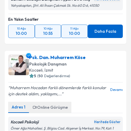
Yahyakaptan, Şht. Ali İhsan Çakmak Sk. No:60 D:6, 41050
En Yakın Saatler
10 Ağu
10 Ağu
11 Ağu
Daha Fazla
10:00
10:55
10:00
Psk. Dan. Muharrem Köse
Psikolojik Danışman
Kocaeli
, İzmit
5
(
50
Değerlendirme)
Muharrem Hocadan farklı dönemlerde farklı konular
Devamı
için destek aldım, yaklaşımı,...
Adres
1
Online Görüşme
Kocaeli Psikoloji
Haritada Göster
Ömer Ağa Mahallesi. Ş. Bilgisu Cad. Akşener İş Merkezi. No:79, Kat: 1