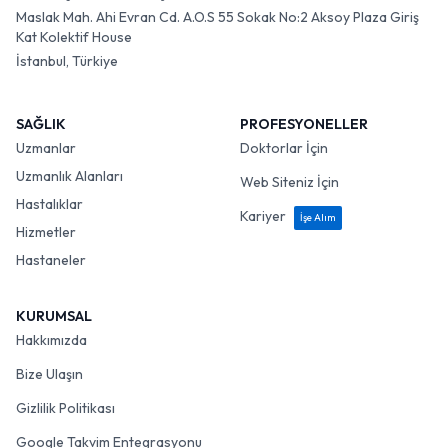
Maslak Mah. Ahi Evran Cd. A.O.S 55 Sokak No:2 Aksoy Plaza Giriş
Kat Kolektif House
İstanbul, Türkiye
SAĞLIK
PROFESYONELLER
Uzmanlar
Doktorlar İçin
Uzmanlık Alanları
Web Siteniz İçin
Hastalıklar
Kariyer
İşe Alım
Hizmetler
Hastaneler
KURUMSAL
Hakkımızda
Bize Ulaşın
Gizlilik Politikası
Google Takvim Entegrasyonu