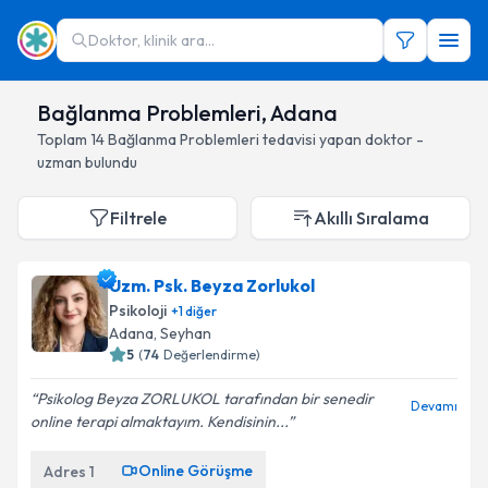
Doktor, klinik ara...
Bağlanma Problemleri, Adana
Toplam
14
Bağlanma Problemleri
tedavisi yapan doktor -
uzman bulundu
Filtrele
Akıllı Sıralama
Uzm. Psk. Beyza Zorlukol
Psikoloji
+
1
diğer
Adana
, Seyhan
5
(
74
Değerlendirme)
Psikolog Beyza ZORLUKOL tarafından bir senedir
Devamı
online terapi almaktayım. Kendisinin...
Online Görüşme
Adres
1