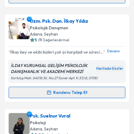
Klinik Psikolog Fatma Ece Çakırbey
için randevu
takvimi talebi oluşturun. Size bu uzmandan randevu
Uzm. Psk. Dan. İlkay Yıldız
almanız için bir takvim hazırlandığında e-posta ile
bilgilendireceğiz.
Psikolojik Danışman
Adana
, Seyhan
E-posta Adresiniz
5
(
11
Değerlendirme)
Devamı
İlkay bey ve ekibi bizleri çok iyi karşıladı ve süreci...
İLDAY KURUMSAL GELİŞİM PSİKOLOJİK
Kişisel verilerimin işlenmesine ilişkin
Aydınlatma
Haritada Göster
DANIŞMANLIK VE AKADEMİ MERKEZİ
Metni
'ni okudum ve kişisel verilerimin belirtilen
Kurtuluş Mah. 64016 Sk. No:27 Soner Apt. K:3 D:8, 01130
kapsamda işlenmesini kabul ediyorum.
Randevu Talep Et
Randevu Takvimi Talebi
Takvim Talebini Gönder
Uzm. Psk. Dan. İlkay Yıldız
için randevu takvimi
Psk. Suelnur Vural
talebi oluşturun. Size bu uzmandan randevu almanız
Psikoloji
için bir takvim hazırlandığında e-posta ile
Adana
, Seyhan
bilgilendireceğiz.