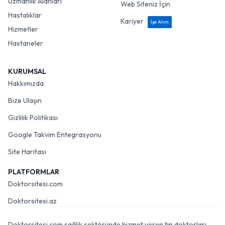
Uzmanlık Alanları
Web Siteniz İçin
Hastalıklar
Kariyer
İşe Alım
Hizmetler
Hastaneler
KURUMSAL
Hakkımızda
Bize Ulaşın
Gizlilik Politikası
Google Takvim Entegrasyonu
Site Haritası
PLATFORMLAR
Doktorsitesi.com
Doktorsitesi.az
Doktorsitesi.com sağlık sektöründe hizmet veren tıp doktorları,