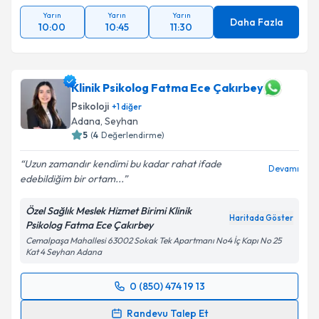
Yarın
Yarın
Yarın
Daha Fazla
10:00
10:45
11:30
Klinik Psikolog Fatma Ece Çakırbey
Psikoloji
+
1
diğer
Adana
, Seyhan
5
(
4
Değerlendirme)
Uzun zamandır kendimi bu kadar rahat ifade
Devamı
edebildiğim bir ortam...
Özel Sağlık Meslek Hizmet Birimi Klinik
Haritada Göster
Psikolog Fatma Ece Çakırbey
Cemalpaşa Mahallesi 63002 Sokak Tek Apartmanı No4 İç Kapı No 25
Kat 4 Seyhan Adana
0 (850) 474 19 13
Randevu Takvimi Talebi
Randevu Talep Et