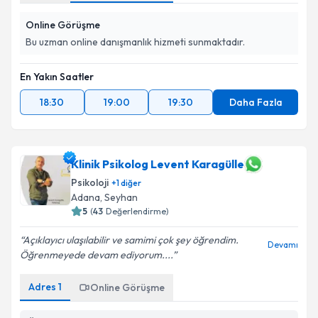
Online Görüşme
Bu uzman online danışmanlık hizmeti sunmaktadır.
En Yakın Saatler
18:30
19:00
19:30
Daha Fazla
Klinik Psikolog Levent Karagülle
Psikoloji
+
1
diğer
Adana
, Seyhan
5
(
43
Değerlendirme)
Açıklayıcı ulaşılabilir ve samimi çok şey öğrendim.
Devamı
Öğrenmeyede devam ediyorum....
Adres
1
Online Görüşme