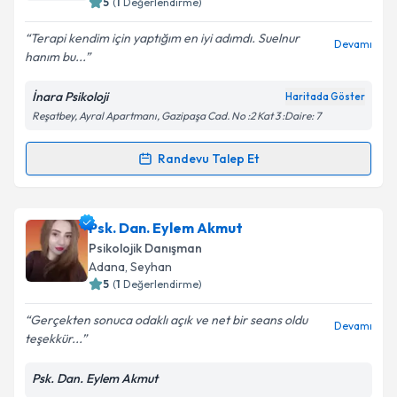
5
(
1
Değerlendirme)
E-posta Adresiniz
Terapi kendim için yaptığım en iyi adımdı. Suelnur
Devamı
hanım bu...
İnara Psikoloji
Haritada Göster
Reşatbey, Ayral Apartmanı, Gazipaşa Cad. No :2 Kat 3 :Daire: 7
Kişisel verilerimin işlenmesine ilişkin
Aydınlatma
Metni
'ni okudum ve kişisel verilerimin belirtilen
kapsamda işlenmesini kabul ediyorum.
Randevu Talep Et
Randevu Takvimi Talebi
Takvim Talebini Gönder
Psk. Suelnur Vural
için randevu takvimi talebi
Psk. Dan. Eylem Akmut
oluşturun. Size bu uzmandan randevu almanız için bir
Psikolojik Danışman
takvim hazırlandığında e-posta ile bilgilendireceğiz.
Adana
, Seyhan
5
(
1
Değerlendirme)
E-posta Adresiniz
Gerçekten sonuca odaklı açık ve net bir seans oldu
Devamı
teşekkür...
Psk. Dan. Eylem Akmut
Kişisel verilerimin işlenmesine ilişkin
Aydınlatma