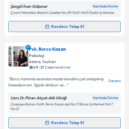
Şengül İnan Gülpınar
Haritada Göster
Çınarlı Mahallesi Atatürk Caddesi No:29/1402-1403 Özülkü İş Merkezi
Kişisel verilerimin işlenmesine ilişkin
Aydınlatma
Randevu Talep Et
Randevu Takvimi Talebi
Metni
'ni okudum ve kişisel verilerimin belirtilen
kapsamda işlenmesini kabul ediyorum.
Uzm. Psk. Dan. Şengül İnan Gülpınar
için randevu
Psk. Burcu Kazan
Takvim Talebini Gönder
takvimi talebi oluşturun. Size bu uzmandan randevu
Psikoloji
almanız için bir takvim hazırlandığında e-posta ile
Adana
, Seyhan
bilgilendireceğiz.
4.9
(
21
Değerlendirme)
E-posta Adresiniz
Burcu hanımla seanslarımızda kendimi çok anlaşılmış
Devamı
hissediyorum. İlgiyle dinliyor ve...
Uzm.Dr.Püren Akçalı Atik Kliniği
Haritada Göster
Ziyapaşa Bulvarı Fatih Terim Sokak Apt No:17 Bulvar İş Merkezi Kat:7
Kişisel verilerimin işlenmesine ilişkin
Aydınlatma
No:21
Metni
'ni okudum ve kişisel verilerimin belirtilen
kapsamda işlenmesini kabul ediyorum.
Randevu Talep Et
Randevu Takvimi Talebi