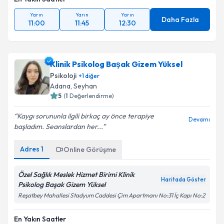
Yarın
Yarın
Yarın
Daha Fazla
11:00
11:45
12:30
Klinik Psikolog Başak Gizem Yüksel
Psikoloji
+
1
diğer
Adana
, Seyhan
5
(
1
Değerlendirme)
Kaygı sorununla ilgili birkaç ay önce terapiye
Devamı
başladım. Seanslardan her...
Adres
1
Online Görüşme
Özel Sağlık Meslek Hizmet Birimi Klinik
Haritada Göster
Psikolog Başak Gizem Yüksel
Reşatbey Mahallesi Stadyum Caddesi Çim Apartmanı No:31 İç Kapı No:2
En Yakın Saatler