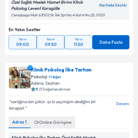
Özel Sağlık Meslek Hizmet Birimi Klinik
Haritada Göster
Psikolog Levent Karagülle
Cemalpaşa Mah 63002 Sk.Tek Spt No:4 Kat:4 No:25, 01120
En Yakın Saatler
Yarın
Yarın
Yarın
Daha Fazla
09:00
09:50
11:50
Klinik Psikolog İlke Tarhan
Psikoloji
+
1
diğer
Adana
, Seyhan
5
(
1
Değerlendirme)
varlığına bin şükür. iyi ki seçmişim dediğim bir
Devamı
terapist.
Adres
1
Online Görüşme
Klinik Psikolog İlke Tarhan Özel Sağlık Meslek