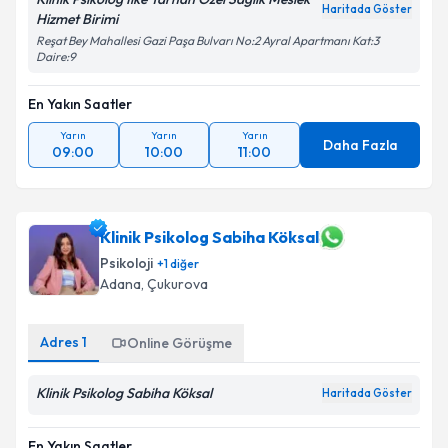
Haritada Göster
Hizmet Birimi
Reşat Bey Mahallesi Gazi Paşa Bulvarı No:2 Ayral Apartmanı Kat:3
Daire:9
En Yakın Saatler
Yarın
Yarın
Yarın
Daha Fazla
09:00
10:00
11:00
Klinik Psikolog Sabiha Köksal
Psikoloji
+
1
diğer
Adana
, Çukurova
Adres
1
Online Görüşme
Klinik Psikolog Sabiha Köksal
Haritada Göster
En Yakın Saatler