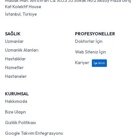
Maslak Mah. Ahi Evran Cd. A.O.S 55 Sokak No:2 Aksoy Plaza Giriş
Kat Kolektif House
İstanbul, Türkiye
SAĞLIK
PROFESYONELLER
Uzmanlar
Doktorlar İçin
Uzmanlık Alanları
Web Siteniz İçin
Hastalıklar
Kariyer
İşe Alım
Hizmetler
Hastaneler
KURUMSAL
Hakkımızda
Bize Ulaşın
Gizlilik Politikası
Google Takvim Entegrasyonu