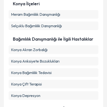
Konya İlçeleri
Kişisel verilerimin işlenmesine ilişkin
Aydınlatma
Meram
Metni
Bağımlılık Danışmanlığı
'ni okudum ve kişisel verilerimin belirtilen
kapsamda işlenmesini kabul ediyorum.
Selçuklu
Bağımlılık Danışmanlığı
Takvim Talebini Gönder
Bağımlılık Danışmanlığı ile İlgili Hastalıklar
Konya Akran Zorbalığı
Konya Anksiyete Bozuklukları
Konya Bağımlılık Tedavisi
Konya Çift Terapisi
Konya Depresyon