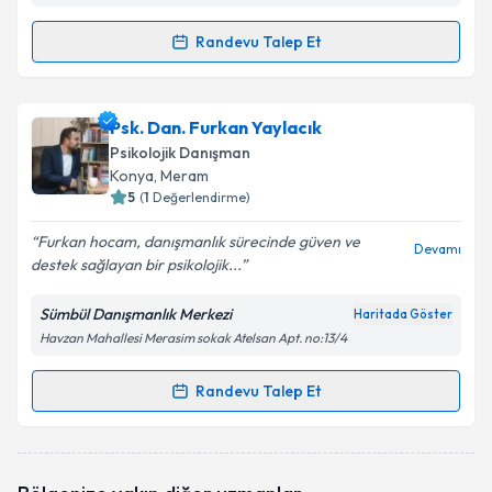
Randevu Talep Et
Randevu Takvimi Talebi
Psk. Büşra Kahraman
için randevu takvimi talebi
Psk. Dan. Furkan Yaylacık
oluşturun. Size bu uzmandan randevu almanız için bir
Psikolojik Danışman
takvim hazırlandığında e-posta ile bilgilendireceğiz.
Konya
, Meram
5
(
1
Değerlendirme)
E-posta Adresiniz
Furkan hocam, danışmanlık sürecinde güven ve
Devamı
destek sağlayan bir psikolojik...
Sümbül Danışmanlık Merkezi
Haritada Göster
Kişisel verilerimin işlenmesine ilişkin
Aydınlatma
Havzan Mahallesi Merasim sokak Atelsan Apt. no:13/4
Metni
'ni okudum ve kişisel verilerimin belirtilen
kapsamda işlenmesini kabul ediyorum.
Randevu Talep Et
Randevu Takvimi Talebi
Takvim Talebini Gönder
Psk. Dan. Furkan Yaylacık
için randevu takvimi