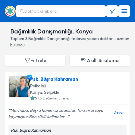
Doktor, klinik ara...
Bağımlılık Danışmanlığı, Konya
Toplam
3
Bağımlılık Danışmanlığı
tedavisi yapan doktor - uzman
bulundu
Filtrele
Akıllı Sıralama
Psk. Büşra Kahraman
Psikoloji
Konya
, Selçuklu
5
(
5
Değerlendirme)
Merhaba, Büşra hanım ilk seanstan farkını ortaya
Devamı
koymuştur.Ben süslü kelimeler...
Psk. Büşra Kahraman