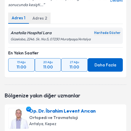
Devamı
sonucunda kesişti...
Adres
1
Adres
2
Anatolia Hospital Lara
Haritada Göster
Güzeloba, 2246. Sk. No:5, 07230 Muratpaşa/Antalya
En Yakın Saatler
13 Ağu
20 Ağu
27 Ağu
Daha Fazla
11:00
11:00
11:00
Bölgenize yakın diğer uzmanlar
Op. Dr. İbrahim Levent Arıcan
Ortopedi ve Travmatoloji
Antalya
, Kepez