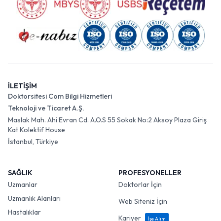
İLETİŞİM
Doktorsitesi Com Bilgi Hizmetleri
Teknoloji ve Ticaret A.Ş.
Maslak Mah. Ahi Evran Cd. A.O.S 55 Sokak No:2 Aksoy Plaza Giriş
Kat Kolektif House
İstanbul, Türkiye
SAĞLIK
PROFESYONELLER
Uzmanlar
Doktorlar İçin
Uzmanlık Alanları
Web Siteniz İçin
Hastalıklar
Kariyer
İşe Alım