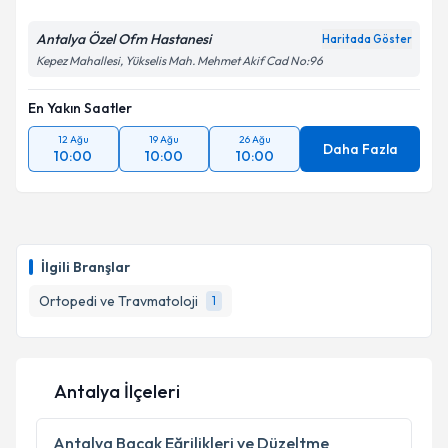
Antalya Özel Ofm Hastanesi
Haritada Göster
Kepez Mahallesi, Yükselis Mah. Mehmet Akif Cad No:96
En Yakın Saatler
12 Ağu
19 Ağu
26 Ağu
Daha Fazla
10:00
10:00
10:00
İlgili Branşlar
Ortopedi ve Travmatoloji
1
Antalya İlçeleri
Antalya
Bacak Eğrilikleri ve Düzeltme