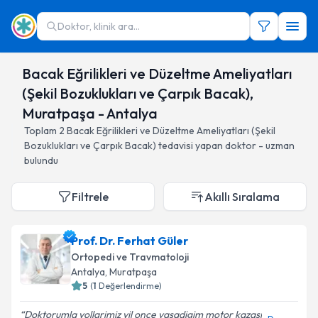
Doktor, klinik ara...
Bacak Eğrilikleri ve Düzeltme Ameliyatları
(Şekil Bozuklukları ve Çarpık Bacak),
Muratpaşa - Antalya
Toplam
2
Bacak Eğrilikleri ve Düzeltme Ameliyatları (Şekil
Bozuklukları ve Çarpık Bacak)
tedavisi yapan doktor - uzman
bulundu
Filtrele
Akıllı Sıralama
Prof. Dr. Ferhat Güler
Ortopedi ve Travmatoloji
Antalya
, Muratpaşa
5
(
1
Değerlendirme)
Doktorumla yollarimiz yil once yasadigim motor kazasi