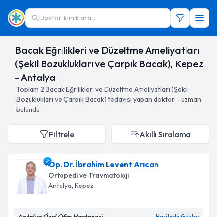
Doktor, klinik ara...
Bacak Eğrilikleri ve Düzeltme Ameliyatları
(Şekil Bozuklukları ve Çarpık Bacak), Kepez
- Antalya
Toplam
2
Bacak Eğrilikleri ve Düzeltme Ameliyatları (Şekil
Bozuklukları ve Çarpık Bacak)
tedavisi yapan doktor - uzman
bulundu
Filtrele
Akıllı Sıralama
Op. Dr. İbrahim Levent Arıcan
Ortopedi ve Travmatoloji
Antalya
, Kepez
Antalya Özel Ofm Hastanesi
Haritada Göster