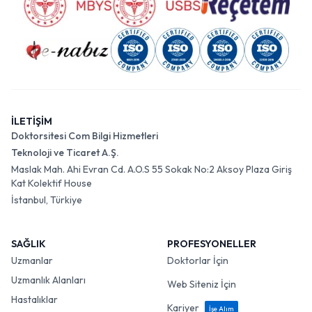
İLETİŞİM
Doktorsitesi Com Bilgi Hizmetleri
Teknoloji ve Ticaret A.Ş.
Maslak Mah. Ahi Evran Cd. A.O.S 55 Sokak No:2 Aksoy Plaza Giriş
Kat Kolektif House
İstanbul, Türkiye
SAĞLIK
PROFESYONELLER
Uzmanlar
Doktorlar İçin
Uzmanlık Alanları
Web Siteniz İçin
Hastalıklar
Kariyer
İşe Alım