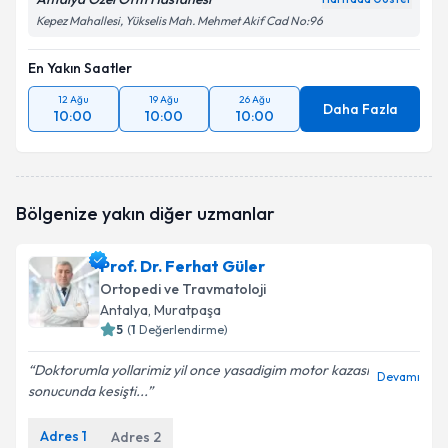
Kepez Mahallesi, Yükselis Mah. Mehmet Akif Cad No:96
En Yakın Saatler
12 Ağu
19 Ağu
26 Ağu
Daha Fazla
10:00
10:00
10:00
Bölgenize yakın diğer uzmanlar
Prof. Dr. Ferhat Güler
Ortopedi ve Travmatoloji
Antalya
, Muratpaşa
5
(
1
Değerlendirme)
Doktorumla yollarimiz yil once yasadigim motor kazasi
Devamı
sonucunda kesişti...
Adres
1
Adres
2