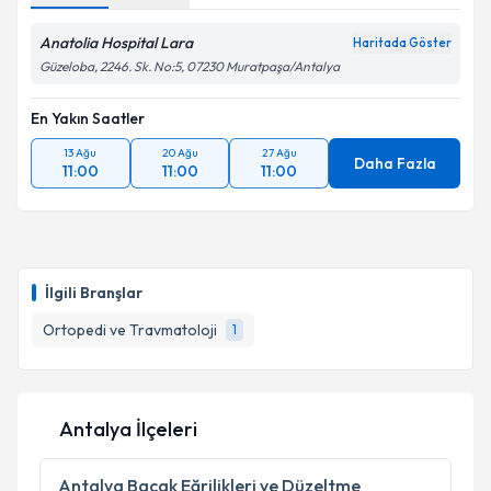
Anatolia Hospital Lara
Haritada Göster
Güzeloba, 2246. Sk. No:5, 07230 Muratpaşa/Antalya
En Yakın Saatler
13 Ağu
20 Ağu
27 Ağu
Daha Fazla
11:00
11:00
11:00
İlgili Branşlar
Ortopedi ve Travmatoloji
1
Antalya İlçeleri
Antalya
Bacak Eğrilikleri ve Düzeltme