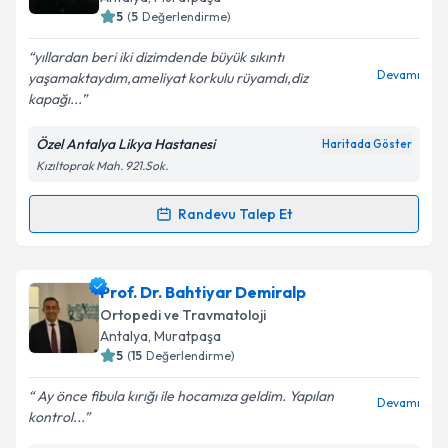
5
(
5
Değerlendirme)
E-posta Adresiniz
yıllardan beri iki dizimdende büyük sıkıntı
Devamı
yaşamaktaydım,ameliyat korkulu rüyamdı,diz
kapağı...
Kişisel verilerimin işlenmesine ilişkin
Aydınlatma
Özel Antalya Likya Hastanesi
Haritada Göster
Metni
'ni okudum ve kişisel verilerimin belirtilen
Kızıltoprak Mah. 921.Sok.
kapsamda işlenmesini kabul ediyorum.
Randevu Talep Et
Randevu Takvimi Talebi
Takvim Talebini Gönder
Op. Dr. Bülent Özgür Yazıcı
için randevu takvimi
Prof. Dr. Bahtiyar Demiralp
talebi oluşturun. Size bu uzmandan randevu almanız
Ortopedi ve Travmatoloji
için bir takvim hazırlandığında e-posta ile
Antalya
, Muratpaşa
bilgilendireceğiz.
5
(
15
Değerlendirme)
E-posta Adresiniz
Ay önce fibula kırığı ile hocamıza geldim. Yapılan
Devamı
kontrol...