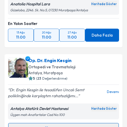
Anatolia Hospital Lara
Haritada Göster
Güzeloba, 2246. Sk. No:5, 07230 Muratpaşa/Antalya
En Yakın Saatler
13 Ağu
20 Ağu
27 Ağu
Daha Fazla
11:00
11:00
11:00
Op. Dr. Engin Kesgin
Ortopedi ve Travmatoloji
Antalya
, Muratpaşa
5
(
23
Değerlendirme)
Dr. Engin Kesgin ile tesadüfen Uncalı Semt
Devamı
polikliniğinde karşılaştım rahatsızlığımı...
Antalya Atatürk Devlet Hastanesi
Haritada Göster
Üçgen mah Anafartalar Cad No:100