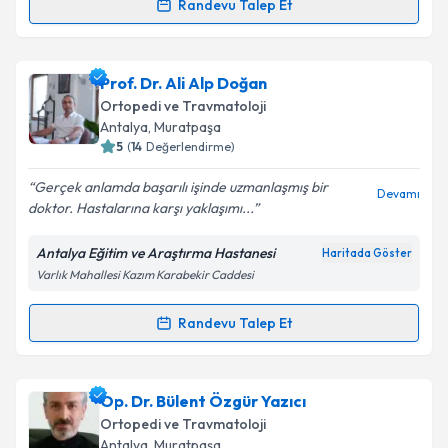
Randevu Talep Et
Randevu Takvimi Talebi
Op. Dr. Engin Kesgin
için randevu takvimi talebi
Prof. Dr. Ali Alp Doğan
oluşturun. Size bu uzmandan randevu almanız için bir
Ortopedi ve Travmatoloji
takvim hazırlandığında e-posta ile bilgilendireceğiz.
Antalya
, Muratpaşa
5
(
14
Değerlendirme)
E-posta Adresiniz
Gerçek anlamda başarılı işinde uzmanlaşmış bir
Devamı
doktor. Hastalarına karşı yaklaşımı...
Antalya Eğitim ve Araştırma Hastanesi
Haritada Göster
Kişisel verilerimin işlenmesine ilişkin
Aydınlatma
Varlık Mahallesi Kazım Karabekir Caddesi
Metni
'ni okudum ve kişisel verilerimin belirtilen
kapsamda işlenmesini kabul ediyorum.
Randevu Talep Et
Randevu Takvimi Talebi
Takvim Talebini Gönder
Prof. Dr. Ali Alp Doğan
için randevu takvimi talebi
Op. Dr. Bülent Özgür Yazıcı
oluşturun. Size bu uzmandan randevu almanız için bir
Ortopedi ve Travmatoloji
takvim hazırlandığında e-posta ile bilgilendireceğiz.
Antalya
, Muratpaşa