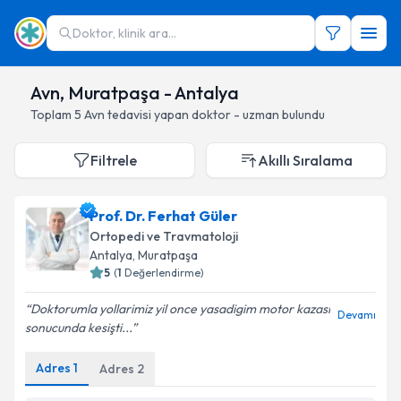
Doktor, klinik ara...
Avn, Muratpaşa - Antalya
Toplam
5
Avn
tedavisi yapan doktor - uzman bulundu
Filtrele
Akıllı Sıralama
Prof. Dr. Ferhat Güler
Ortopedi ve Travmatoloji
Antalya
, Muratpaşa
5
(
1
Değerlendirme)
Doktorumla yollarimiz yil once yasadigim motor kazasi
Devamı
sonucunda kesişti...
Adres
1
Adres
2