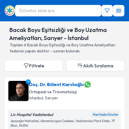
Doktor, klinik ara...
Bacak Boyu Eşitsizliği ve Boy Uzatma
Ameliyatları, Sarıyer - İstanbul
Toplam
6
Bacak Boyu Eşitsizliği ve Boy Uzatma Ameliyatları
tedavisi yapan doktor - uzman bulundu
Filtrele
Akıllı Sıralama
Doç. Dr. Bülent Karslıoğlu
Ortopedi ve Travmatoloji
İstanbul
, Sarıyer
Liv Hospital Vadistanbul
Haritada Göster
Ayazağa Mahallesi, Kemerburgaz Caddesi, Vadistanbul Park Etabı, 7F
Blok, 34396