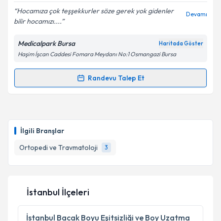
Hocamıza çok teşşekkurler söze gerek yok gidenler
Devamı
bilir hocamızı....
Kişisel verilerimin işlenmesine ilişkin
Aydınlatma
Metni
'ni okudum ve kişisel verilerimin belirtilen
Medicalpark Bursa
Haritada Göster
kapsamda işlenmesini kabul ediyorum.
Haşim İşcan Caddesi Fomara Meydanı No:1 Osmangazi Bursa
Takvim Talebini Gönder
Randevu Talep Et
Randevu Takvimi Talebi
Doç. Dr. Hanifi Üçpunar
için randevu takvimi talebi
oluşturun. Size bu uzmandan randevu almanız için bir
İlgili Branşlar
takvim hazırlandığında e-posta ile bilgilendireceğiz.
Ortopedi ve Travmatoloji
3
E-posta Adresiniz
İstanbul İlçeleri
Kişisel verilerimin işlenmesine ilişkin
Aydınlatma
Metni
'ni okudum ve kişisel verilerimin belirtilen
İstanbul
Bacak Boyu Eşitsizliği ve Boy Uzatma