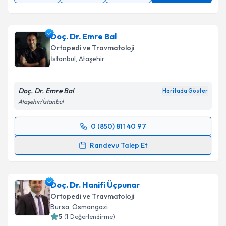
Doç. Dr. Emre Bal
Ortopedi ve Travmatoloji
İstanbul
, Ataşehir
Doç. Dr. Emre Bal
Haritada Göster
Ataşehir/İstanbul
0 (850) 811 40 97
Randevu Takvimi Talebi
Randevu Talep Et
Doç. Dr. Emre Bal
için randevu takvimi talebi
oluşturun. Size bu uzmandan randevu almanız için bir
Doç. Dr. Hanifi Üçpunar
takvim hazırlandığında e-posta ile bilgilendireceğiz.
Ortopedi ve Travmatoloji
E-posta Adresiniz
Bursa
, Osmangazi
5
(
1
Değerlendirme)