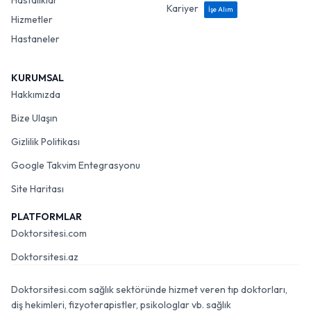
Hastalıklar
Kariyer
İşe Alım
Hizmetler
Hastaneler
KURUMSAL
Hakkımızda
Bize Ulaşın
Gizlilik Politikası
Google Takvim Entegrasyonu
Site Haritası
PLATFORMLAR
Doktorsitesi.com
Doktorsitesi.az
Doktorsitesi.com sağlık sektöründe hizmet veren tıp doktorları,
diş hekimleri, fizyoterapistler, psikologlar vb. sağlık