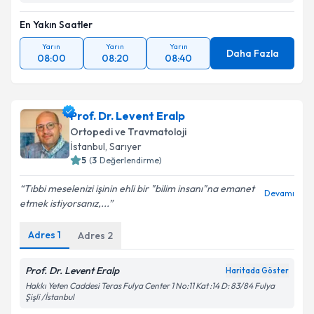
En Yakın Saatler
Yarın
Yarın
Yarın
Daha Fazla
08:00
08:20
08:40
Prof. Dr. Levent Eralp
Ortopedi ve Travmatoloji
İstanbul
, Sarıyer
5
(
3
Değerlendirme)
Tıbbi meselenizi işinin ehli bir "bilim insanı"na emanet
Devamı
etmek istiyorsanız,...
Adres
1
Adres
2
Prof. Dr. Levent Eralp
Haritada Göster
Hakkı Yeten Caddesi Teras Fulya Center 1 No:11 Kat :14 D: 83/84 Fulya
Şişli /İstanbul