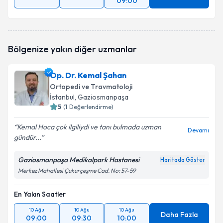
09:00
Bölgenize yakın diğer uzmanlar
Op. Dr. Kemal Şahan
Ortopedi ve Travmatoloji
İstanbul
, Gaziosmanpaşa
5
(
1
Değerlendirme)
Kemal Hoca çok ilgiliydi ve tanı bulmada uzman
Devamı
gündür...
Gaziosmanpaşa Medikalpark Hastanesi
Haritada Göster
Merkez Mahallesi Çukurçeşme Cad. No: 57-59
En Yakın Saatler
10 Ağu
10 Ağu
10 Ağu
Daha Fazla
09:00
09:30
10:00