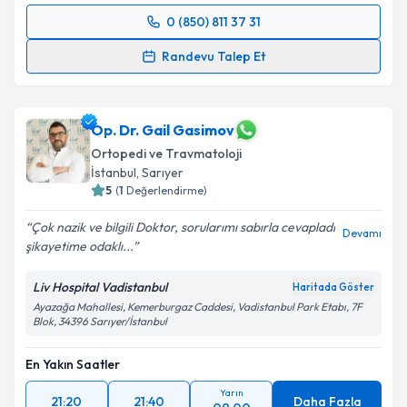
0 (850) 811 37 31
Randevu Takvimi Talebi
Randevu Talep Et
Prof. Dr. Levent Eralp
için randevu takvimi talebi
oluşturun. Size bu uzmandan randevu almanız için bir
takvim hazırlandığında e-posta ile bilgilendireceğiz.
Op. Dr. Gail Gasimov
Ortopedi ve Travmatoloji
E-posta Adresiniz
İstanbul
, Sarıyer
5
(
1
Değerlendirme)
Çok nazik ve bilgili Doktor, sorularımı sabırla cevapladı
Devamı
şikayetime odaklı...
Kişisel verilerimin işlenmesine ilişkin
Aydınlatma
Metni
'ni okudum ve kişisel verilerimin belirtilen
Liv Hospital Vadistanbul
Haritada Göster
kapsamda işlenmesini kabul ediyorum.
Ayazağa Mahallesi, Kemerburgaz Caddesi, Vadistanbul Park Etabı, 7F
Blok, 34396 Sarıyer/İstanbul
Takvim Talebini Gönder
En Yakın Saatler
Yarın
21:20
21:40
Daha Fazla