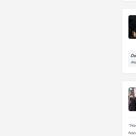
Do
Ata
Hoc
hoca