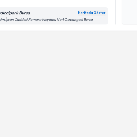
Kişisel
okudum
dicalpark Bursa
Haritada Göster
işlenm
im İşcan Caddesi Fomara Meydanı No:1 Osmangazi Bursa