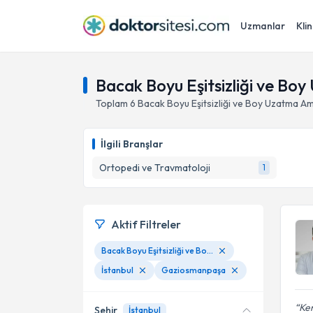
Uzmanlar
Klin
Bacak Boyu Eşitsizliği ve Bo
Toplam
6
Bacak Boyu Eşitsizliği ve Boy Uzatma Ame
İlgili Branşlar
Ortopedi ve Travmatoloji
1
Aktif Filtreler
Bacak Boyu Eşitsizliği ve Boy Uzatma Ameliyatları
İstanbul
Gaziosmanpaşa
Kem
Şehir
İstanbul