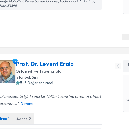
zağa Mahallesi, Kemerburgaz Caddesi, Vadistanbul Park Etabı,
Blok, 34396
Prof. Dr. Levent Eralp
Ortopedi ve Travmatoloji
İstanbul
, Şişli
5
(
3
Değerlendirme)
bi meselenizi işinin ehli bir "bilim insanı"na emanet etmek
ka
yorsanız,...
Devamı
dres
1
Adres
2