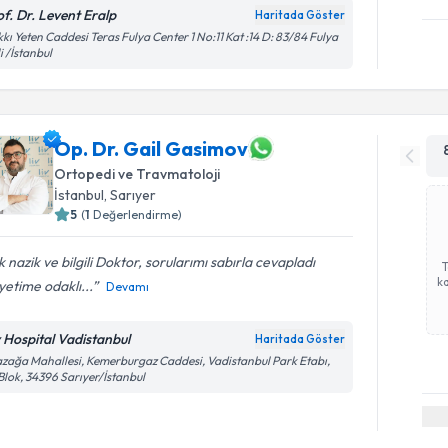
of. Dr. Levent Eralp
Haritada Göster
kı Yeten Caddesi Teras Fulya Center 1 No:11 Kat :14 D: 83/84 Fulya
li /İstanbul
Op. Dr. Gail Gasimov
Ortopedi ve Travmatoloji
İstanbul
, Sarıyer
5
(
1
Değerlendirme)
 nazik ve bilgili Doktor, sorularımı sabırla cevapladı
ka
yetime odaklı...
Devamı
v Hospital Vadistanbul
Haritada Göster
zağa Mahallesi, Kemerburgaz Caddesi, Vadistanbul Park Etabı,
Blok, 34396 Sarıyer/İstanbul
Randevu T