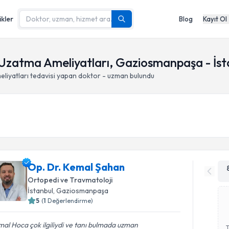
ikler
Blog
Kayıt Ol
y Uzatma Ameliyatları, Gaziosmanpaşa - İst
liyatları
tedavisi yapan doktor - uzman bulundu
Op. Dr. Kemal Şahan
Ortopedi ve Travmatoloji
İstanbul
, Gaziosmanpaşa
5
(
1
Değerlendirme)
al Hoca çok ilgiliydi ve tanı bulmada uzman