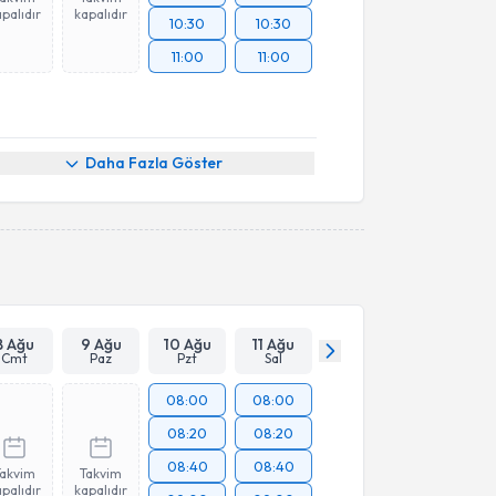
palıdır
kapalıdır
10:30
10:30
11:00
11:00
Daha Fazla Göster
8 Ağu
9 Ağu
10 Ağu
11 Ağu
Cmt
Paz
Pzt
Sal
08:00
08:00
08:20
08:20
08:40
08:40
Takvim
Takvim
palıdır
kapalıdır