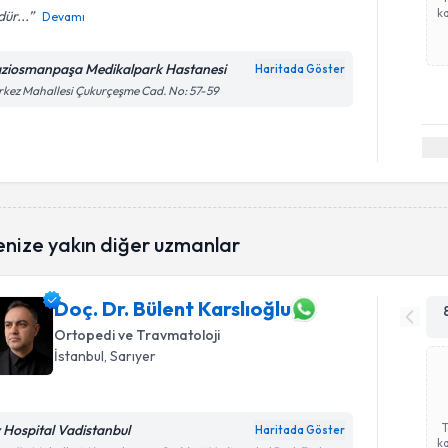
ka
ür...
Devamı
ziosmanpaşa Medikalpark Hastanesi
Haritada Göster
kez Mahallesi Çukurçeşme Cad. No: 57-59
enize yakın diğer uzmanlar
Doç. Dr. Bülent Karslıoğlu
Ortopedi ve Travmatoloji
İstanbul
, Sarıyer
v Hospital Vadistanbul
Haritada Göster
ka