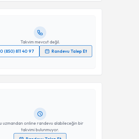
Emre Bal
için randevu takvimi talebi oluşturun. Size bu
ndevu almanız için bir takvim hazırlandığında e-
lgilendireceğiz.
resiniz
Takvim mevcut değil.
0 (850) 811 40 97
Randevu Talep Et
 verilerimin işlenmesine ilişkin
Aydınlatma Metni
'ni
 ve kişisel verilerimin belirtilen kapsamda
akvimi Talebi
esini kabul ediyorum.
anifi Üçpunar
için randevu takvimi talebi oluşturun.
Takvim Talebini Gönder
andan randevu almanız için bir takvim
ında e-posta ile bilgilendireceğiz.
resiniz
u uzmandan online randevu alabileceğin bir
takvimi bulunmuyor.