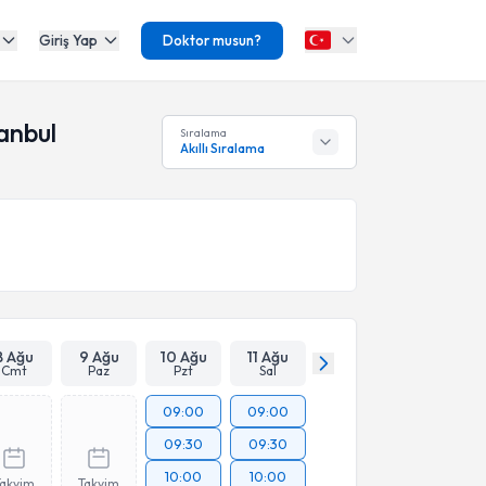
Giriş Yap
Doktor musun?
anbul
Sıralama
Akıllı Sıralama
8 Ağu
9 Ağu
10 Ağu
11 Ağu
Cmt
Paz
Pzt
Sal
09:00
09:00
09:30
09:30
10:00
10:00
Takvim
Takvim