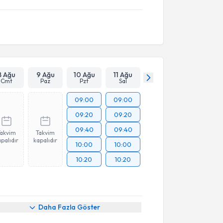
8 Ağu
9 Ağu
10 Ağu
11 Ağu
Cmt
Paz
Pzt
Sal
09:00
09:00
09:20
09:20
09:40
09:40
Takvim
Takvim
palıdır
kapalıdır
10:00
10:00
10:20
10:20
akvimi Talebi
Daha Fazla Göster