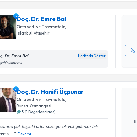
Doç. Dr. 
uzmandan ra
Doç. Dr. Emre Bal
posta ile bi
Ortopedi ve Travmatoloji
E-posta Ad
İstanbul
, Ataşehir
ç. Dr. Emre Bal
Haritada Göster
Kişisel
şehir/İstanbul
okudum
Randevu T
işlenm
Doç. Dr. H
Doç. Dr. Hanifi Üçpunar
Size bu uzm
Ortopedi ve Travmatoloji
hazırlandığ
Bursa
, Osmangazi
5
(
1
Değerlendirme)
E-posta Ad
B
amıza çok teşşekkurler söze gerek yok gidenler bilir
mızı....
Devamı