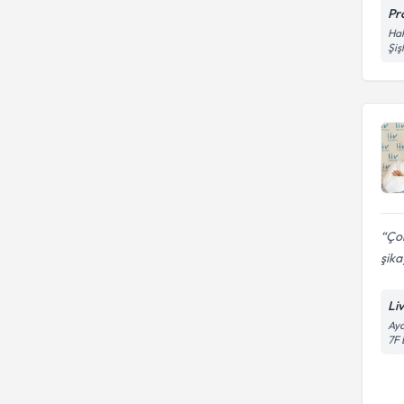
Pr
Hak
Şiş
Çok
şika
Li
Aya
7F 