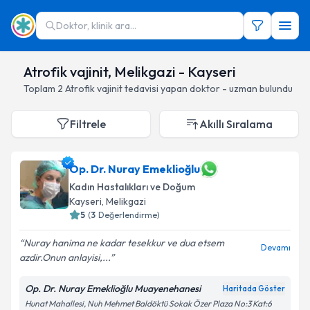
Doktor, klinik ara...
Atrofik vajinit, Melikgazi - Kayseri
Toplam
2
Atrofik vajinit
tedavisi yapan doktor - uzman bulundu
Filtrele
Akıllı Sıralama
Op. Dr. Nuray Emeklioğlu
Kadın Hastalıkları ve Doğum
Kayseri
, Melikgazi
5
(
3
Değerlendirme)
Nuray hanima ne kadar tesekkur ve dua etsem
Devamı
azdir.Onun anlayisi,...
Op. Dr. Nuray Emeklioğlu Muayenehanesi
Haritada Göster
Hunat Mahallesi, Nuh Mehmet Baldöktü Sokak Özer Plaza No:3 Kat:6