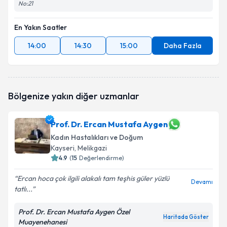
No:21
En Yakın Saatler
14:00
14:30
15:00
Daha Fazla
Bölgenize yakın diğer uzmanlar
Prof. Dr. Ercan Mustafa Aygen
Kadın Hastalıkları ve Doğum
Kayseri
, Melikgazi
4.9
(
15
Değerlendirme)
Ercan hoca çok ilgili alakalı tam teşhis güler yüzlü
Devamı
tatlı...
Prof. Dr. Ercan Mustafa Aygen Özel
Haritada Göster
Muayenehanesi