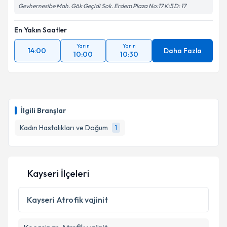
Gevhernesibe Mah. Gök Geçidi Sok. Erdem Plaza No:17 K:5 D: 17
En Yakın Saatler
Yarın
Yarın
14:00
Daha Fazla
10:00
10:30
İlgili Branşlar
Kadın Hastalıkları ve Doğum
1
Kayseri İlçeleri
Kayseri
Atrofik vajinit