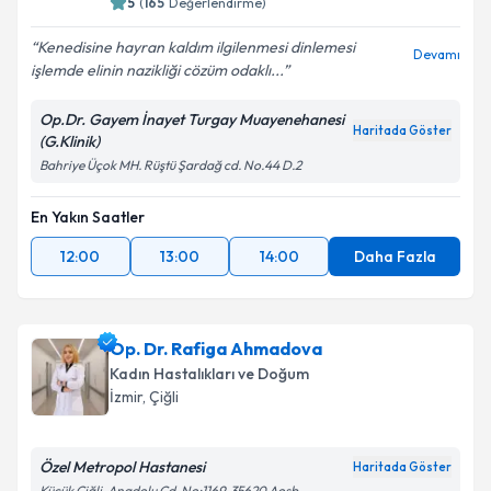
5
(
165
Değerlendirme)
Kenedisine hayran kaldım ilgilenmesi dinlemesi
Devamı
Kişisel verilerimin işlenmesine ilişkin
Aydınlatma
işlemde elinin nazikliği cözüm odaklı...
Metni
'ni okudum ve kişisel verilerimin belirtilen
kapsamda işlenmesini kabul ediyorum.
Op.Dr. Gayem İnayet Turgay Muayenehanesi
Haritada Göster
(G.Klinik)
Bahriye Üçok MH. Rüştü Şardağ cd. No.44 D.2
Takvim Talebini Gönder
En Yakın Saatler
12:00
13:00
14:00
Daha Fazla
Op. Dr. Rafiga Ahmadova
Kadın Hastalıkları ve Doğum
İzmir
, Çiğli
Özel Metropol Hastanesi
Haritada Göster
Küçük Çiğli, Anadolu Cd. No:1169, 35620 Aosb