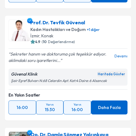
Prof. Dr. Tevfik Güvenal
Kadın Hastalıkları ve Doğum
+
1
diğer
İzmir
, Konak
4.9
(
10
Değerlendirme)
Sekreter hanım ve doktoruma çok teşekkür ediyor.
Devamı
aklimdaki soru işaretlerini...
Güvenal Klinik
Haritada Göster
Şair Eşref Bulvarı N:68 Celardin Apt. Kat:4 Daire: 6 Alsancak
En Yakın Saatler
Yarın
Yarın
16:00
Daha Fazla
15:30
16:00
Op. Dr. Damla Sönmez Yalçınkaya