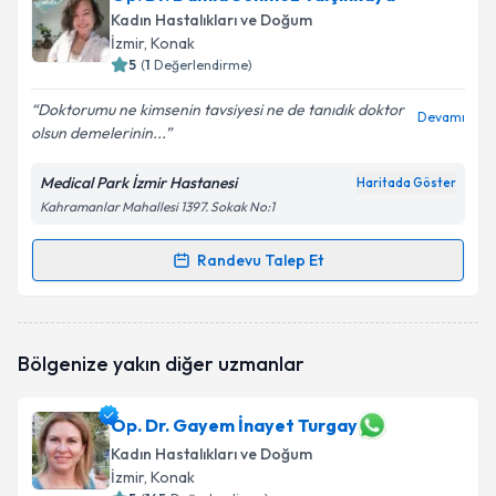
Kadın Hastalıkları ve Doğum
İzmir
, Konak
5
(
1
Değerlendirme)
Doktorumu ne kimsenin tavsiyesi ne de tanıdık doktor
Devamı
olsun demelerinin...
Medical Park İzmir Hastanesi
Haritada Göster
Kahramanlar Mahallesi 1397. Sokak No:1
Randevu Talep Et
Randevu Takvimi Talebi
Op. Dr. Damla Sönmez Yalçınkaya
için randevu
Bölgenize yakın diğer uzmanlar
takvimi talebi oluşturun. Size bu uzmandan randevu
almanız için bir takvim hazırlandığında e-posta ile
bilgilendireceğiz.
Op. Dr. Gayem İnayet Turgay
Kadın Hastalıkları ve Doğum
E-posta Adresiniz
İzmir
, Konak