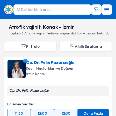
Doktor, klinik ara...
Atrofik vajinit, Konak - İzmir
Toplam
6
Atrofik vajinit
tedavisi yapan doktor - uzman bulundu
Filtrele
Akıllı Sıralama
Op. Dr. Pelin Pazarcıoğlu
Kadın Hastalıkları ve Doğum
İzmir
, Konak
Op. Dr. Pelin Pazarcıoğlu
En Yakın Saatler
11:30
12:00
12:30
Daha Fazla