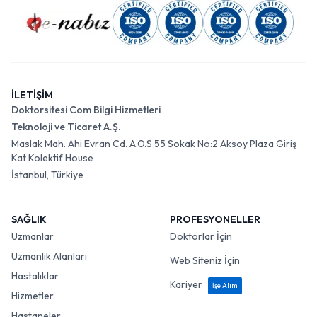
İLETİŞİM
Doktorsitesi Com Bilgi Hizmetleri
Teknoloji ve Ticaret A.Ş.
Maslak Mah. Ahi Evran Cd. A.O.S 55 Sokak No:2 Aksoy Plaza Giriş
Kat Kolektif House
İstanbul, Türkiye
SAĞLIK
PROFESYONELLER
Uzmanlar
Doktorlar İçin
Uzmanlık Alanları
Web Siteniz İçin
Hastalıklar
Kariyer
İşe Alım
Hizmetler
Hastaneler