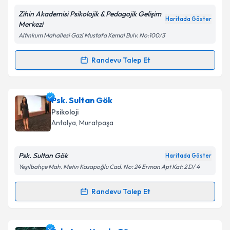
Zihin Akademisi Psikolojik & Pedagojik Gelişim
Kişisel verilerimin işlenmesine ilişkin
Aydınlatma
Haritada Göster
Merkezi
Metni
'ni okudum ve kişisel verilerimin belirtilen
Altınkum Mahallesi Gazi Mustafa Kemal Bulv. No:100/3
kapsamda işlenmesini kabul ediyorum.
Randevu Talep Et
Randevu Takvimi Talebi
Takvim Talebini Gönder
Pedagog Büşra Nur Küçük
için randevu takvimi
Psk. Sultan Gök
talebi oluşturun. Size bu uzmandan randevu almanız
Psikoloji
için bir takvim hazırlandığında e-posta ile
Antalya
, Muratpaşa
bilgilendireceğiz.
E-posta Adresiniz
Psk. Sultan Gök
Haritada Göster
Yeşilbahçe Mah. Metin Kasapoğlu Cad. No: 24 Erman Apt Kat: 2 D/ 4
Randevu Talep Et
Randevu Takvimi Talebi
Kişisel verilerimin işlenmesine ilişkin
Aydınlatma
Metni
'ni okudum ve kişisel verilerimin belirtilen
kapsamda işlenmesini kabul ediyorum.