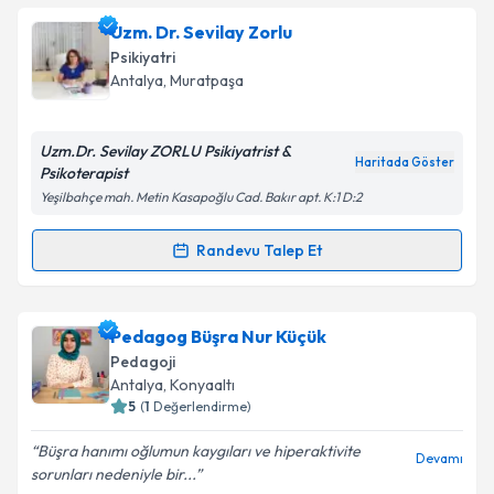
Psk. Dan. Nevzat Özer
için randevu takvimi talebi
Uzm. Dr. Sevilay Zorlu
oluşturun. Size bu uzmandan randevu almanız için bir
Takvim Talebini Gönder
Psikiyatri
takvim hazırlandığında e-posta ile bilgilendireceğiz.
Antalya
, Muratpaşa
E-posta Adresiniz
Uzm.Dr. Sevilay ZORLU Psikiyatrist &
Haritada Göster
Psikoterapist
Yeşilbahçe mah. Metin Kasapoğlu Cad. Bakır apt. K:1 D:2
Kişisel verilerimin işlenmesine ilişkin
Aydınlatma
Metni
'ni okudum ve kişisel verilerimin belirtilen
Randevu Talep Et
Randevu Takvimi Talebi
kapsamda işlenmesini kabul ediyorum.
Uzm. Dr. Sevilay Zorlu
için randevu takvimi talebi
Pedagog Büşra Nur Küçük
Takvim Talebini Gönder
oluşturun. Size bu uzmandan randevu almanız için bir
Pedagoji
takvim hazırlandığında e-posta ile bilgilendireceğiz.
Antalya
, Konyaaltı
5
(
1
Değerlendirme)
E-posta Adresiniz
Büşra hanımı oğlumun kaygıları ve hiperaktivite
Devamı
sorunları nedeniyle bir...