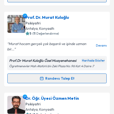
Randevu Takvimi Talebi
Kişisel verilerimin işlenmesine ilişkin
Aydınlatma
Metni
'ni okudum ve kişisel verilerimin belirtilen
kapsamda işlenmesini kabul ediyorum.
Klinik Psikolog Zühra Mercan
için randevu takvimi
Prof. Dr. Murat Kuloğlu
talebi oluşturun. Size bu uzmandan randevu almanız
Psikiyatri
için bir takvim hazırlandığında e-posta ile
Takvim Talebini Gönder
Antalya
, Konyaaltı
bilgilendireceğiz.
5
(
11
Değerlendirme)
E-posta Adresiniz
Murat hocam gerçek çok başarılı ve işinde uzman
Devamı
bir...
Prof.Dr Murat Kuloğlu Özel Muayenehanesi
Haritada Göster
Ögretmenevler Mah Atatürk blv Zeki Plaza No :96 Kat :4 Daire :7
Kişisel verilerimin işlenmesine ilişkin
Aydınlatma
Metni
'ni okudum ve kişisel verilerimin belirtilen
kapsamda işlenmesini kabul ediyorum.
Randevu Talep Et
Randevu Takvimi Talebi
Takvim Talebini Gönder
Prof. Dr. Murat Kuloğlu
için randevu takvimi talebi
Dr. Öğr. Üyesi Özmen Metin
oluşturun. Size bu uzmandan randevu almanız için bir
Psikiyatri
takvim hazırlandığında e-posta ile bilgilendireceğiz.
Antalya
, Konyaaltı