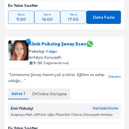
En Yakın Saatler
Yarın
Yarın
Yarın
Daha Fazla
11:00
16:00
17:00
Klinik Psikolog Şenay Esen
Psikoloji
+
1
diğer
Antalya
, Konyaaltı
5
(
30
Değerlendirme)
Uzmanımız Şenay hanım çok iyi birisi. Eğitimi ve sahip
Devamı
olduğu...
Adres
1
Online Görüşme
Enki Psikoloji
Haritada Göster
Arapsuyu Mah. 659.Sok. Uğur Plaza Kat :1 Daire: 2 Konyaaltı Antalya
En Yakın Saatler