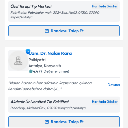
Özel Terapi Tıp Merkezi
Haritada Göster
Kişisel verilerimin işlenmesine ilişkin
Aydınlatma
Fabrikalar, Fabrikalar mah. 3024 Sok. No:13, 07310, 07090
Metni
'ni okudum ve kişisel verilerimin belirtilen
Kepez/Antalya
kapsamda işlenmesini kabul ediyorum.
Randevu Talep Et
Randevu Takvimi Talebi
Takvim Talebini Gönder
Dr. Mehmet Yumru
için randevu takvimi talebi
Uzm. Dr. Nalan Kara
oluşturun. Size bu uzmandan randevu almanız için bir
Psikiyatri
takvim hazırlandığında e-posta ile bilgilendireceğiz.
Antalya
, Konyaaltı
4.4
(
7
Değerlendirme)
E-posta Adresiniz
Nalan hocanın her odasının kapısından çıkınca
Devamı
kendimi sebebsizce daha iyi...
Akdeniz Üniversitesi Tıp Fakültesi
Haritada Göster
Kişisel verilerimin işlenmesine ilişkin
Aydınlatma
Pınarbaşı, Akdeniz Ünv., 07070 Konyaaltı/Antalya
Metni
'ni okudum ve kişisel verilerimin belirtilen
kapsamda işlenmesini kabul ediyorum.
Randevu Talep Et
Randevu Takvimi Talebi