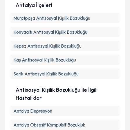
Antalya İlçeleri
Muratpaşa
Kişisel verilerimin işlenmesine ilişkin
Antisosyal Kişilik Bozukluğu
Aydınlatma
Metni
'ni okudum ve kişisel verilerimin belirtilen
kapsamda işlenmesini kabul ediyorum.
Konyaaltı
Antisosyal Kişilik Bozukluğu
Kepez
Antisosyal Kişilik Bozukluğu
Takvim Talebini Gönder
Kaş
Antisosyal Kişilik Bozukluğu
Serik
Antisosyal Kişilik Bozukluğu
Antisosyal Kişilik Bozukluğu ile İlgili
Hastalıklar
Antalya Depresyon
Antalya Obsesif Kompulsif Bozukluk