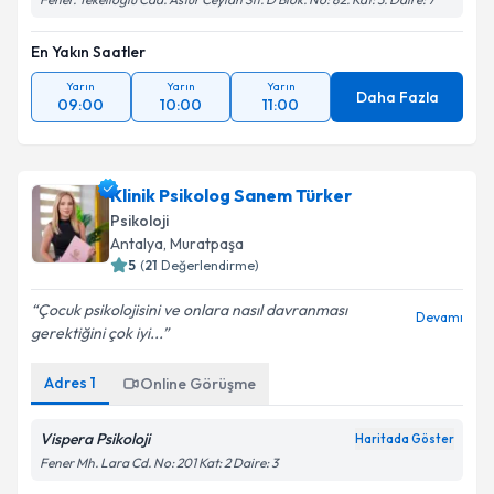
En Yakın Saatler
Yarın
Yarın
Yarın
Daha Fazla
09:00
10:00
11:00
Klinik Psikolog Sanem Türker
Psikoloji
Antalya
, Muratpaşa
5
(
21
Değerlendirme)
Çocuk psikolojisini ve onlara nasıl davranması
Devamı
gerektiğini çok iyi...
Adres
1
Online Görüşme
Vispera Psikoloji
Haritada Göster
Fener Mh. Lara Cd. No: 201 Kat: 2 Daire: 3