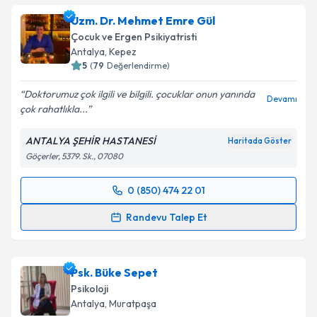
Uzm. Dr. Mehmet Emre Gül
Çocuk ve Ergen Psikiyatristi
Antalya
, Kepez
5
(
79
Değerlendirme)
Doktorumuz çok ilgili ve bilgili. çocuklar onun yanında
Devamı
çok rahatlıkla...
ANTALYA ŞEHİR HASTANESİ
Haritada Göster
Göçerler, 5379. Sk., 07080
0 (850) 474 22 01
Randevu Takvimi Talebi
Randevu Talep Et
Uzm. Dr. Mehmet Emre Gül
için randevu takvimi
talebi oluşturun. Size bu uzmandan randevu almanız
Psk. Büke Sepet
için bir takvim hazırlandığında e-posta ile
bilgilendireceğiz.
Psikoloji
Antalya
, Muratpaşa
E-posta Adresiniz