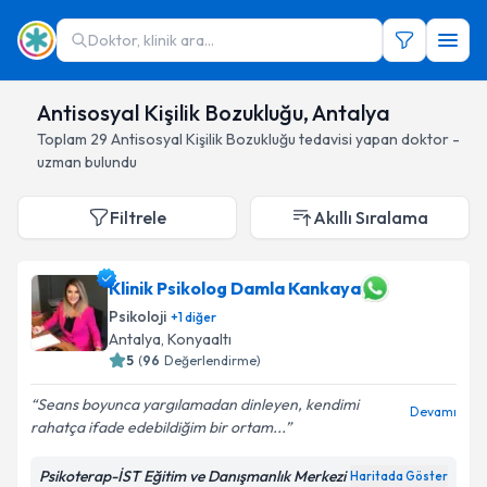
Doktor, klinik ara...
Antisosyal Kişilik Bozukluğu, Antalya
Toplam
29
Antisosyal Kişilik Bozukluğu
tedavisi yapan doktor -
uzman bulundu
Filtrele
Akıllı Sıralama
Klinik Psikolog Damla Kankaya
Psikoloji
+
1
diğer
Antalya
, Konyaaltı
5
(
96
Değerlendirme)
Seans boyunca yargılamadan dinleyen, kendimi
Devamı
rahatça ifade edebildiğim bir ortam...
Psikoterap-İST Eğitim ve Danışmanlık Merkezi
Haritada Göster