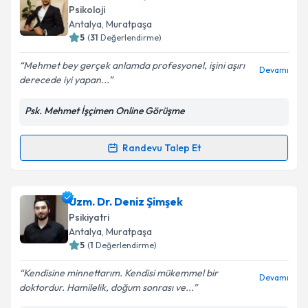
oluşturun. Size bu uzmandan randevu almanız için bir
Psikoloji
takvim hazırlandığında e-posta ile bilgilendireceğiz.
Antalya
, Muratpaşa
5
(
31
Değerlendirme)
E-posta Adresiniz
Mehmet bey gerçek anlamda profesyonel, işini aşırı
Devamı
derecede iyi yapan...
Psk. Mehmet İşçimen Online Görüşme
Kişisel verilerimin işlenmesine ilişkin
Aydınlatma
Metni
'ni okudum ve kişisel verilerimin belirtilen
kapsamda işlenmesini kabul ediyorum.
Randevu Talep Et
Randevu Takvimi Talebi
Takvim Talebini Gönder
Psk. Mehmet İşçimen
için randevu takvimi talebi
Uzm. Dr. Deniz Şimşek
oluşturun. Size bu uzmandan randevu almanız için bir
Psikiyatri
takvim hazırlandığında e-posta ile bilgilendireceğiz.
Antalya
, Muratpaşa
5
(
1
Değerlendirme)
E-posta Adresiniz
Kendisine minnettarım. Kendisi mükemmel bir
Devamı
doktordur. Hamilelik, doğum sonrası ve...