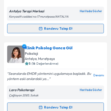
Antalya Terapi Merkezi
Haritada Göster
Konyaalti caddesi no:17 muratpasa/ANTALYA
Kişisel verilerimin işlenmesine ilişkin
Aydınlatma
Randevu Talep Et
Metni
'ni okudum ve kişisel verilerimin belirtilen
Randevu Takvimi Talebi
kapsamda işlenmesini kabul ediyorum.
Psk. Büke Sepet
için randevu takvimi talebi oluşturun.
Klinik Psikolog Gonca Gül
Takvim Talebini Gönder
Size bu uzmandan randevu almanız için bir takvim
Psikoloji
hazırlandığında e-posta ile bilgilendireceğiz.
Antalya
, Muratpaşa
5
(
16
Değerlendirme)
E-posta Adresiniz
Seanslarda EMDR yöntemini uygulamaya başladık. Bu
Devamı
yöntem eski anılardaki ya...
Lara Psikoterapi
Haritada Göster
Kişisel verilerimin işlenmesine ilişkin
Aydınlatma
Çağlayan 2085. Sokak
Metni
'ni okudum ve kişisel verilerimin belirtilen
kapsamda işlenmesini kabul ediyorum.
Randevu Talep Et
Randevu Takvimi Talebi