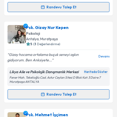
Metni
'ni okudum ve kişisel verilerimin belirtilen
kapsamda işlenmesini kabul ediyorum.
Randevu Talep Et
Randevu Takvimi Talebi
Takvim Talebini Gönder
Uzm. Psk. Ayşe Deveci
için randevu takvimi talebi
Psk. Gizay Nur Kepen
oluşturun. Size bu uzmandan randevu almanız için bir
Psikoloji
takvim hazırlandığında e-posta ile bilgilendireceğiz.
Antalya
, Muratpaşa
5
(
3
Değerlendirme)
E-posta Adresiniz
Gizay hocama ortalama buçuk seneyi aşkın
Devamı
gidiyorum. Ben Anksiyete...
Likya Aile ve Psikolojik Danışmanlık Merkezi
Haritada Göster
Kişisel verilerimin işlenmesine ilişkin
Aydınlatma
Fener Mah. Tekelioğlu Cad. Astur Ceylan Sitesi D Blok Kat: 3 Daire:7
Metni
'ni okudum ve kişisel verilerimin belirtilen
Muratpaşa ANTALYA
kapsamda işlenmesini kabul ediyorum.
Randevu Talep Et
Randevu Takvimi Talebi
Takvim Talebini Gönder
Psk. Gizay Nur Kepen
için randevu takvimi talebi
Psk. Mehmet İşçimen