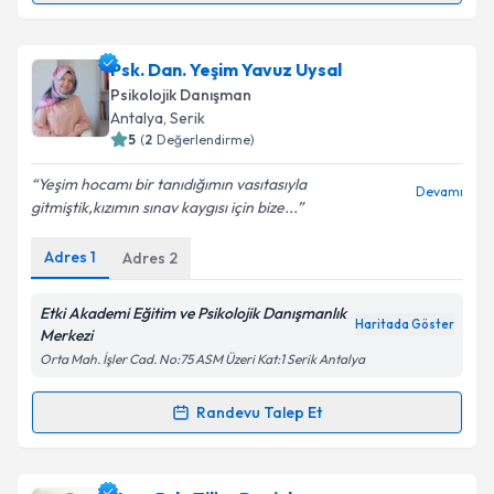
Takvim Talebini Gönder
Klinik Psikolog Gonca Gül
için randevu takvimi
Psk. Dan. Yeşim Yavuz Uysal
talebi oluşturun. Size bu uzmandan randevu almanız
Psikolojik Danışman
için bir takvim hazırlandığında e-posta ile
Antalya
, Serik
bilgilendireceğiz.
5
(
2
Değerlendirme)
E-posta Adresiniz
Yeşim hocamı bir tanıdığımın vasıtasıyla
Devamı
gitmiştik,kızımın sınav kaygısı için bize...
Adres
1
Adres
2
Kişisel verilerimin işlenmesine ilişkin
Aydınlatma
Metni
'ni okudum ve kişisel verilerimin belirtilen
Etki Akademi Eğitim ve Psikolojik Danışmanlık
Haritada Göster
kapsamda işlenmesini kabul ediyorum.
Merkezi
Orta Mah. İşler Cad. No:75 ASM Üzeri Kat:1 Serik Antalya
Takvim Talebini Gönder
Randevu Talep Et
Randevu Takvimi Talebi