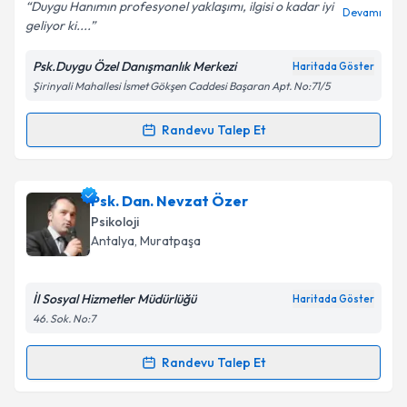
Duygu Hanımın profesyonel yaklaşımı, ilgisi o kadar iyi
Devamı
geliyor ki....
Psk.Duygu Özel Danışmanlık Merkezi
Haritada Göster
Kişisel verilerimin işlenmesine ilişkin
Aydınlatma
Şirinyali Mahallesi İsmet Gökşen Caddesi Başaran Apt. No:71/5
Metni
'ni okudum ve kişisel verilerimin belirtilen
kapsamda işlenmesini kabul ediyorum.
Randevu Talep Et
Randevu Takvimi Talebi
Takvim Talebini Gönder
Uzm. Psk. Duygu Özel
için randevu takvimi talebi
Psk. Dan. Nevzat Özer
oluşturun. Size bu uzmandan randevu almanız için bir
Psikoloji
takvim hazırlandığında e-posta ile bilgilendireceğiz.
Antalya
, Muratpaşa
E-posta Adresiniz
İl Sosyal Hizmetler Müdürlüğü
Haritada Göster
46. Sok. No:7
Kişisel verilerimin işlenmesine ilişkin
Aydınlatma
Randevu Talep Et
Randevu Takvimi Talebi
Metni
'ni okudum ve kişisel verilerimin belirtilen
kapsamda işlenmesini kabul ediyorum.