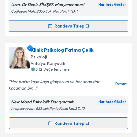
Uzm. Dr.Deniz ŞİMŞEK Muayenehanesi
Haritada Göster
Kişisel verilerimin işlenmesine ilişkin
Aydınlatma
Çağlayan Mah. 2056 Sok. No: 31 Kat: 1 D: 1
Metni
'ni okudum ve kişisel verilerimin belirtilen
kapsamda işlenmesini kabul ediyorum.
Randevu Talep Et
Randevu Takvimi Talebi
Takvim Talebini Gönder
Uzm. Dr. Deniz Şimşek
için randevu takvimi talebi
Klinik Psikolog Fatma Çelik
oluşturun. Size bu uzmandan randevu almanız için bir
Psikoloji
takvim hazırlandığında e-posta ile bilgilendireceğiz.
Antalya
, Konyaaltı
5
(
2
Değerlendirme)
E-posta Adresiniz
Her hafta koşa koşa gidiyorum ve her seanstan
Devamı
kocaman bir...
New Mood Psikolojik Danışmanlık
Haritada Göster
Kişisel verilerimin işlenmesine ilişkin
Aydınlatma
Arapsuyu Mah. 623. sok Porto Plaza Kat:3 D:10
Metni
'ni okudum ve kişisel verilerimin belirtilen
kapsamda işlenmesini kabul ediyorum.
Randevu Talep Et
Randevu Takvimi Talebi
Takvim Talebini Gönder