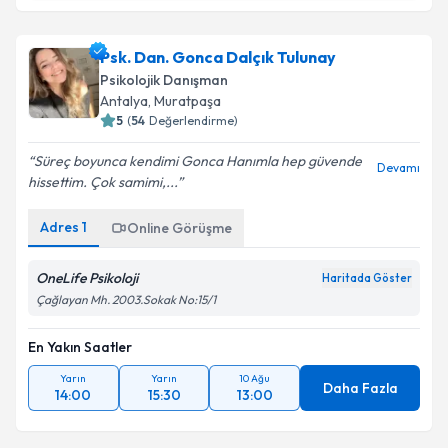
Uzm. Dr. Memet Nedim Yargıcı
için randevu takvimi
talebi oluşturun. Size bu uzmandan randevu almanız
Psk. Dan. Gonca Dalçık Tulunay
için bir takvim hazırlandığında e-posta ile
bilgilendireceğiz.
Psikolojik Danışman
Antalya
, Muratpaşa
E-posta Adresiniz
5
(
54
Değerlendirme)
Süreç boyunca kendimi Gonca Hanımla hep güvende
Devamı
hissettim. Çok samimi,...
Kişisel verilerimin işlenmesine ilişkin
Aydınlatma
Adres
1
Online Görüşme
Metni
'ni okudum ve kişisel verilerimin belirtilen
kapsamda işlenmesini kabul ediyorum.
OneLife Psikoloji
Haritada Göster
Çağlayan Mh. 2003.Sokak No:15/1
Takvim Talebini Gönder
En Yakın Saatler
Yarın
Yarın
10 Ağu
Daha Fazla
14:00
15:30
13:00