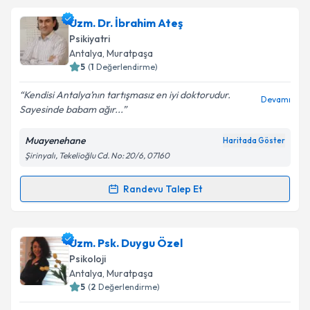
Klinik Psikolog Fatma Çelik
için randevu takvimi
Uzm. Dr. İbrahim Ateş
talebi oluşturun. Size bu uzmandan randevu almanız
Psikiyatri
için bir takvim hazırlandığında e-posta ile
Antalya
, Muratpaşa
bilgilendireceğiz.
5
(
1
Değerlendirme)
E-posta Adresiniz
Kendisi Antalya’nın tartışmasız en iyi doktorudur.
Devamı
Sayesinde babam ağır...
Muayenehane
Haritada Göster
Şirinyalı, Tekelioğlu Cd. No: 20/6, 07160
Kişisel verilerimin işlenmesine ilişkin
Aydınlatma
Metni
'ni okudum ve kişisel verilerimin belirtilen
kapsamda işlenmesini kabul ediyorum.
Randevu Talep Et
Randevu Takvimi Talebi
Takvim Talebini Gönder
Uzm. Dr. İbrahim Ateş
için randevu takvimi talebi
Uzm. Psk. Duygu Özel
oluşturun. Size bu uzmandan randevu almanız için bir
Psikoloji
takvim hazırlandığında e-posta ile bilgilendireceğiz.
Antalya
, Muratpaşa
5
(
2
Değerlendirme)
E-posta Adresiniz