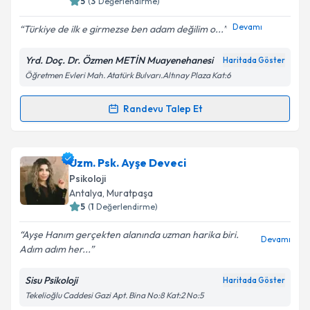
5
(
3
Değerlendirme)
E-posta Adresiniz
Devamı
Türkiye de ilk e girmezse ben adam değilim o...
Yrd. Doç. Dr. Özmen METİN Muayenehanesi
Haritada Göster
Öğretmen Evleri Mah. Atatürk Bulvarı.Altınay Plaza Kat:6
Kişisel verilerimin işlenmesine ilişkin
Aydınlatma
Metni
'ni okudum ve kişisel verilerimin belirtilen
kapsamda işlenmesini kabul ediyorum.
Randevu Talep Et
Randevu Takvimi Talebi
Takvim Talebini Gönder
Dr. Öğr. Üyesi Özmen Metin
için randevu takvimi
Uzm. Psk. Ayşe Deveci
talebi oluşturun. Size bu uzmandan randevu almanız
Psikoloji
için bir takvim hazırlandığında e-posta ile
Antalya
, Muratpaşa
bilgilendireceğiz.
5
(
1
Değerlendirme)
E-posta Adresiniz
Ayşe Hanım gerçekten alanında uzman harika biri.
Devamı
Adım adım her...
Sisu Psikoloji
Haritada Göster
Tekelioğlu Caddesi Gazi Apt. Bina No:8 Kat:2 No:5
Kişisel verilerimin işlenmesine ilişkin
Aydınlatma