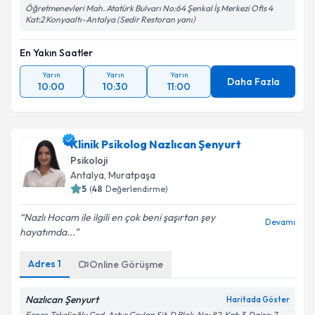
Öğretmenevleri Mah. Atatürk Bulvarı No:64 Şenkal İş Merkezi Ofis 4
Kat:2 Konyaaltı-Antalya (Sedir Restoran yanı)
En Yakın Saatler
Yarın
Yarın
Yarın
Daha Fazla
10:00
10:30
11:00
Klinik Psikolog Nazlıcan Şenyurt
Psikoloji
Antalya
, Muratpaşa
5
(
48
Değerlendirme)
Nazlı Hocam ile ilgili en çok beni şaşırtan şey
Devamı
hayatımda...
Adres
1
Online Görüşme
Nazlıcan Şenyurt
Haritada Göster
Fener. Tekelioğlu Cad. Astur Ceylan Sit. D Blok. No: 82. Kat: 3. Daire: 7