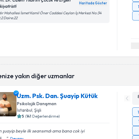
m. Dr. Özlem Yıldırım Çocuk ve Ergen
Haritada Göster
kiyatristi
dır Mahallesi İsmet Kamil Öner Caddesi Ceylan İş Merkezi No:34
:2 Daire:22
enize yakın diğer uzmanlar
Uzm. Psk. Dan. Şuayip Kütük
Psikolojik Danışman
İstanbul
, Şişli
5
(
141
Değerlendirme)
 şuayip beyle ilk seansımdı ama bana cok iyi
,...
Devamı