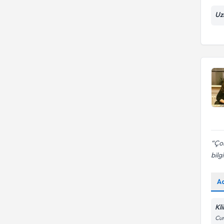
Uz
Çok
bilgil
A
Kl
Cum