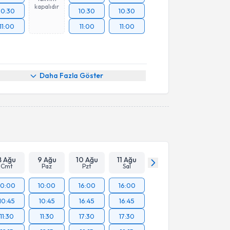
kapalıdır
10:30
10:30
10:30
11:00
11:00
11:00
Daha Fazla Göster
8 Ağu
9 Ağu
10 Ağu
11 Ağu
Cmt
Paz
Pzt
Sal
10:00
10:00
16:00
16:00
10:45
10:45
16:45
16:45
11:30
11:30
17:30
17:30