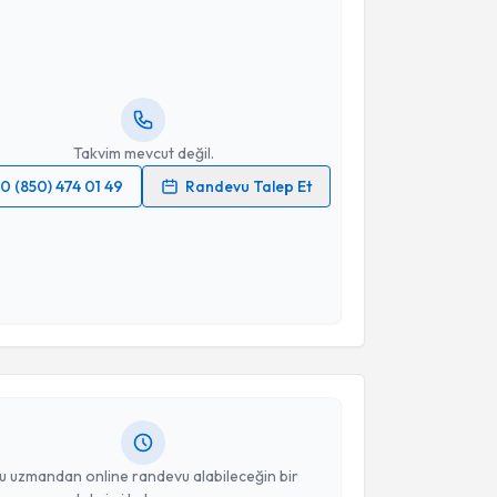
usuf İnci
için randevu takvimi talebi oluşturun. Size
 randevu almanız için bir takvim hazırlandığında e-
lgilendireceğiz.
resiniz
Takvim mevcut değil.
0 (850) 474 01 49
Randevu Talep Et
 verilerimin işlenmesine ilişkin
Aydınlatma Metni
'ni
 ve kişisel verilerimin belirtilen kapsamda
esini kabul ediyorum.
akvimi Talebi
Takvim Talebini Gönder
ikolog Mertan Yılmaz
için randevu takvimi talebi
Size bu uzmandan randevu almanız için bir takvim
ında e-posta ile bilgilendireceğiz.
resiniz
u uzmandan online randevu alabileceğin bir