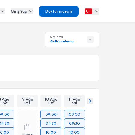
Giriş Yap
Doktor musun?
Sıralama
Akıllı Sıralama
8 Ağu
9 Ağu
10 Ağu
11 Ağu
Cmt
Paz
Pzt
Sal
09:00
09:00
09:00
09:30
09:30
09:30
10:00
10:00
10:00
Takvim