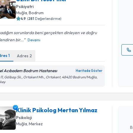
Uzm. Dr. Y
Psikiyatri
bu uzmandan
Muğla
, Bodrum
posta ile bi
4.9
(
281
Değerlendirme)
E-posta Ad
şadığım sorunlarda beni gerçekten dinleyen ve doğru
endiren bir...
Devamı
dres
1
Adres
2
Kişisel
okudum
el Acıbadem Bodrum Hastanesı
Haritada Göster
işlenm
Randevu T
11, Gölbaşı Sk., Ortakent Mh., Ortakent, 48420 Bodrum/Muğla,
rkey
Klinik Ps
oluşturun. 
hazırlandığ
Klinik Psikolog Mertan Yılmaz
Psikoloji
E-posta Ad
Muğla
, Merkez
B