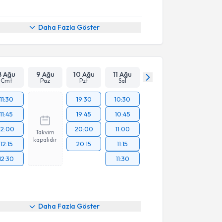
Daha Fazla Göster
8 Ağu
9 Ağu
10 Ağu
11 Ağu
Cmt
Paz
Pzt
Sal
11:30
19:30
10:30
11:45
19:45
10:45
12:00
20:00
11:00
Takvim
kapalıdır
12:15
20:15
11:15
12:30
11:30
Daha Fazla Göster