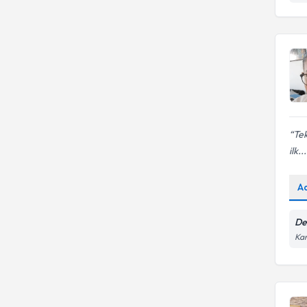
Tek
ilk...
A
De
Kar