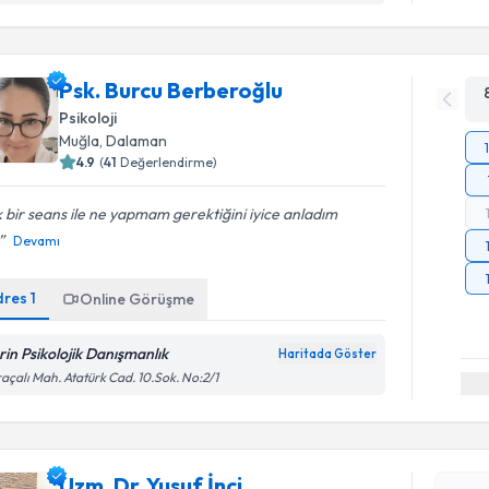
Psk. Burcu Berberoğlu
Psikoloji
Muğla
, Dalaman
4.9
(
41
Değerlendirme)
 bir seans ile ne yapmam gerektiğini iyice anladım
Devamı
dres
1
Online Görüşme
rin Psikolojik Danışmanlık
Haritada Göster
açalı Mah. Atatürk Cad. 10.Sok. No:2/1
Randevu T
Uzm. Dr. Yusuf İnci