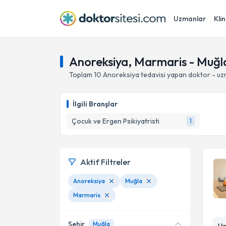
Uzmanlar
Klin
Anoreksiya, Marmaris - Muğl
Toplam
10
Anoreksiya
tedavisi yapan doktor - u
İlgili Branşlar
Çocuk ve Ergen Psikiyatristi
1
Aktif Filtreler
Anoreksiya
Muğla
Marmaris
Şehir
Muğla