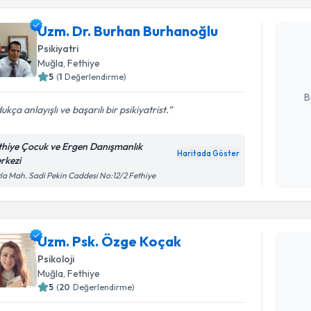
Uzm. Dr. 
Uzm. Dr. Burhan Burhanoğlu
oluşturun. 
Psikiyatri
hazırlandığ
Muğla
, Fethiye
5
(
1
Değerlendirme)
E-posta Ad
B
ukça anlayışlı ve başarılı bir psikiyatrist.
thiye Çocuk ve Ergen Danışmanlık
Kişisel
Haritada Göster
rkezi
okudum
işlenm
la Mah. Sadi Pekin Caddesi No:12/2 Fethiye
Randevu T
Uzm. Psk. Özge Koçak
Uzm. Psk.
Size bu uzm
Psikoloji
hazırlandığ
Muğla
, Fethiye
5
(
20
Değerlendirme)
E-posta Ad