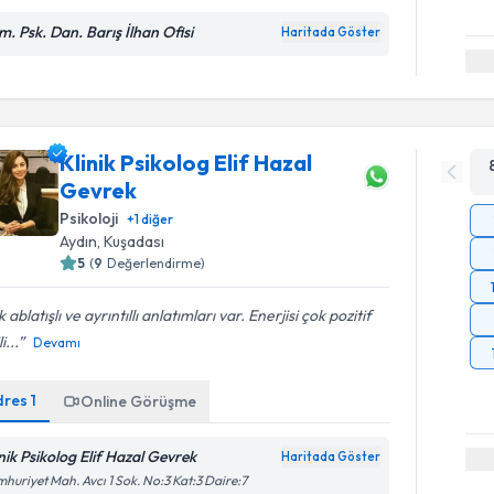
m. Psk. Dan. Barış İlhan Ofisi
Haritada Göster
Klinik Psikolog Elif Hazal
Gevrek
Psikoloji
+
1
diğer
Aydın
, Kuşadası
5
(
9
Değerlendirme)
 ablatışlı ve ayrıntıllı anlatımları var. Enerjisi çok pozitif
i...
Devamı
dres
1
Online Görüşme
inik Psikolog Elif Hazal Gevrek
Haritada Göster
huriyet Mah. Avcı 1 Sok. No:3 Kat:3 Daire:7