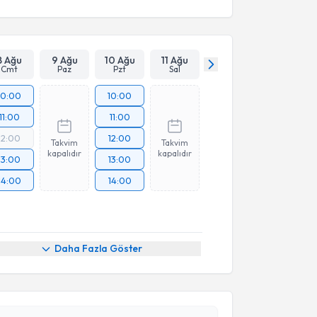
8 Ağu
9 Ağu
10 Ağu
11 Ağu
Cmt
Paz
Pzt
Sal
10:00
10:00
11:00
11:00
12:00
12:00
Takvim
Takvim
kapalıdır
kapalıdır
13:00
13:00
14:00
14:00
Daha Fazla Göster
akvimi Talebi