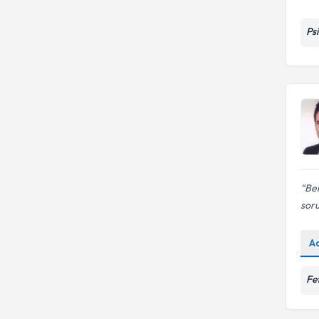
Ps
Ben
sor
A
Fe