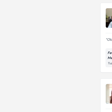
Old
Fe
Me
Tuz