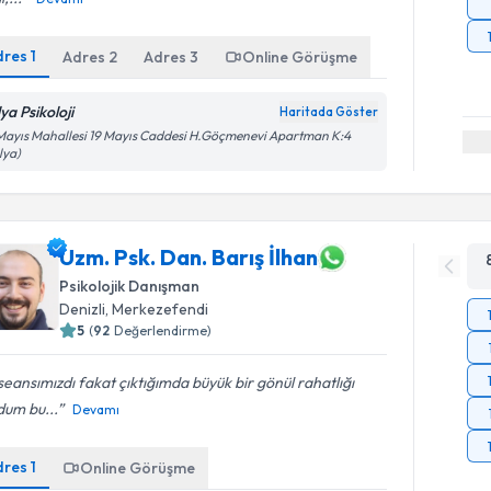
dres
1
Adres
2
Adres
3
Online Görüşme
ya Psikoloji
Haritada Göster
Mayıs Mahallesi 19 Mayıs Caddesi H.Göçmenevi Apartman K:4
lya)
Uzm. Psk. Dan. Barış İlhan
Psikolojik Danışman
Denizli
, Merkezefendi
5
(
92
Değerlendirme)
 seansımızdı fakat çıktığımda büyük bir gönül rahatlığı
dum bu...
Devamı
dres
1
Online Görüşme