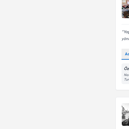
Ya
yönl
A
Öz
No:
Tu