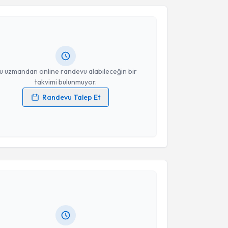
Burhan Burhanoğlu
için randevu takvimi talebi
Size bu uzmandan randevu almanız için bir takvim
ında e-posta ile bilgilendireceğiz.
resiniz
u uzmandan online randevu alabileceğin bir
takvimi bulunmuyor.
Randevu Talep Et
 verilerimin işlenmesine ilişkin
Aydınlatma Metni
'ni
 ve kişisel verilerimin belirtilen kapsamda
esini kabul ediyorum.
akvimi Talebi
Takvim Talebini Gönder
 Özge Koçak
için randevu takvimi talebi oluşturun.
andan randevu almanız için bir takvim
ında e-posta ile bilgilendireceğiz.
resiniz