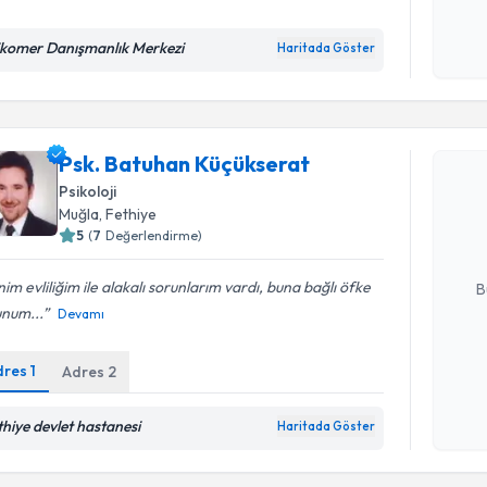
ikomer Danışmanlık Merkezi
Haritada Göster
Kişisel
okudum
Randevu T
işlenm
Psk. Batuhan Küçükserat
Psk. Batu
Psikoloji
Size bu uzm
Muğla
, Fethiye
hazırlandığ
5
(
7
Değerlendirme)
E-posta Ad
im evliliğim ile alakalı sorunlarım vardı, buna bağlı öfke
B
unum...
Devamı
Kişisel
dres
1
Adres
2
okudum
işlenm
thiye devlet hastanesi
Haritada Göster
Randevu T