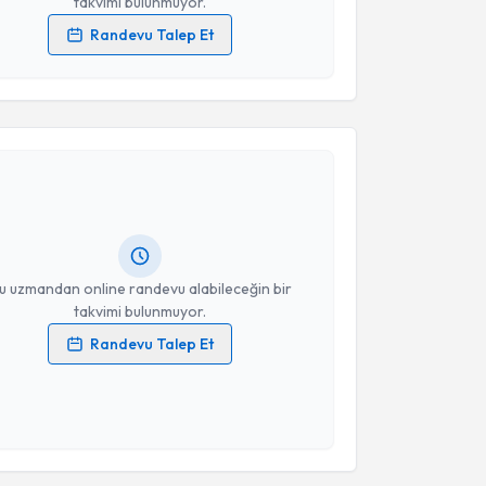
takvimi bulunmuyor.
Randevu Talep Et
 verilerimin işlenmesine ilişkin
Aydınlatma Metni
'ni
 ve kişisel verilerimin belirtilen kapsamda
akvimi Talebi
esini kabul ediyorum.
Takvim Talebini Gönder
han Küçükserat
için randevu takvimi talebi oluşturun.
andan randevu almanız için bir takvim
ında e-posta ile bilgilendireceğiz.
resiniz
u uzmandan online randevu alabileceğin bir
takvimi bulunmuyor.
Randevu Talep Et
 verilerimin işlenmesine ilişkin
Aydınlatma Metni
'ni
 ve kişisel verilerimin belirtilen kapsamda
esini kabul ediyorum.
akvimi Talebi
Takvim Talebini Gönder