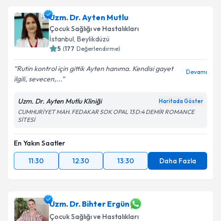
Uzm. Dr. Ayten Mutlu
Çocuk Sağlığı ve Hastalıkları
İstanbul
, Beylikdüzü
5
(
177
Değerlendirme)
Rutin kontrol için gittik Ayten hanıma. Kendisi gayet
Devamı
ilgili, sevecen,...
Uzm. Dr. Ayten Mutlu Kliniği
Haritada Göster
CUMHURİYET MAH. FEDAKAR SOK OPAL 13 D:4 DEMİR ROMANCE
SİTESİ
En Yakın Saatler
11:30
12:30
13:30
Daha Fazla
Uzm. Dr. Bihter Ergün
Çocuk Sağlığı ve Hastalıkları