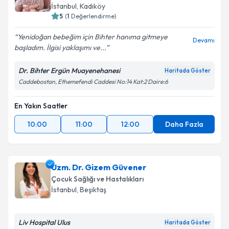
İstanbul
, Kadıköy
5
(
1
Değerlendirme)
Yenidoğan bebeğim için Bihter hanıma gitmeye
Devamı
başladım. İlgisi yaklaşımı ve...
Dr. Bihter Ergün Muayenehanesi
Haritada Göster
Caddebostan, Ethemefendi Caddesi No:14 Kat:2 Daire:6
En Yakın Saatler
10:00
11:00
12:00
Daha Fazla
Uzm. Dr. Gizem Güvener
Çocuk Sağlığı ve Hastalıkları
İstanbul
, Beşiktaş
Liv Hospital Ulus
Haritada Göster