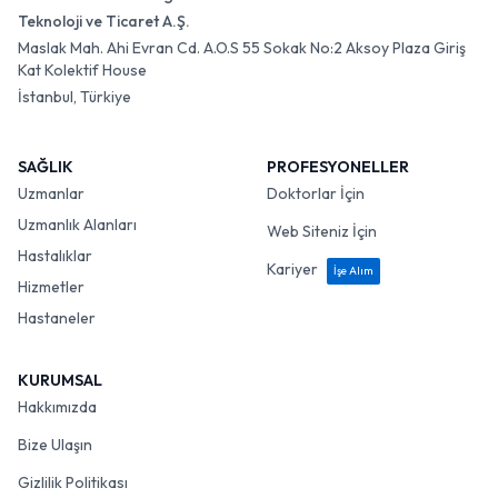
Teknoloji ve Ticaret A.Ş.
Maslak Mah. Ahi Evran Cd. A.O.S 55 Sokak No:2 Aksoy Plaza Giriş
Kat Kolektif House
İstanbul, Türkiye
SAĞLIK
PROFESYONELLER
Uzmanlar
Doktorlar İçin
Uzmanlık Alanları
Web Siteniz İçin
Hastalıklar
Kariyer
İşe Alım
Hizmetler
Hastaneler
KURUMSAL
Hakkımızda
Bize Ulaşın
Gizlilik Politikası