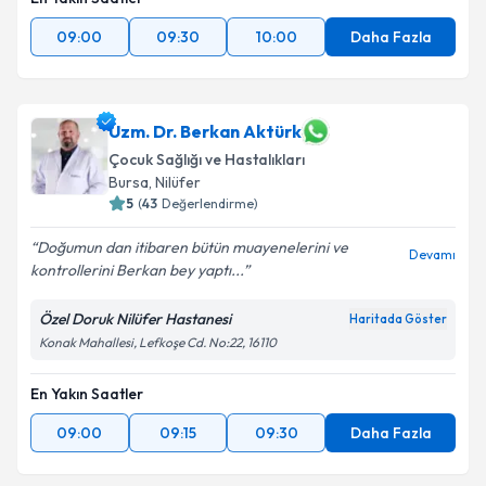
09:00
09:30
10:00
Daha Fazla
Uzm. Dr. Berkan Aktürk
Çocuk Sağlığı ve Hastalıkları
Bursa
, Nilüfer
5
(
43
Değerlendirme)
Doğumun dan itibaren bütün muayenelerini ve
Devamı
kontrollerini Berkan bey yaptı...
Özel Doruk Nilüfer Hastanesi
Haritada Göster
Konak Mahallesi, Lefkoşe Cd. No:22, 16110
En Yakın Saatler
09:00
09:15
09:30
Daha Fazla