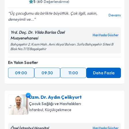
5
(
60
Değerlendirme)
Üç çocuğumu da birlikte büyüttük. Çok ilgili, sakin,
Devamı
deneyimli ve...
Yrd. Doç. Dr. Vilda Barlas Özel
Haritada Göster
Muayenehanesi
Bahçeşehir 2. Kısım Mah. Avni Akyol Bulvarı. Sofa Bahçeşehir Sitesi B
Blok No:7/13 Başakşehir
En Yakın Saatler
09:00
09:30
11:00
Daha Fazla
Uzm. Dr. Aydın Çelikyurt
Çocuk Sağlığı ve Hastalıkları
İstanbul
, Küçükçekmece
Özel İstanbul Hospital
Haritada Göster