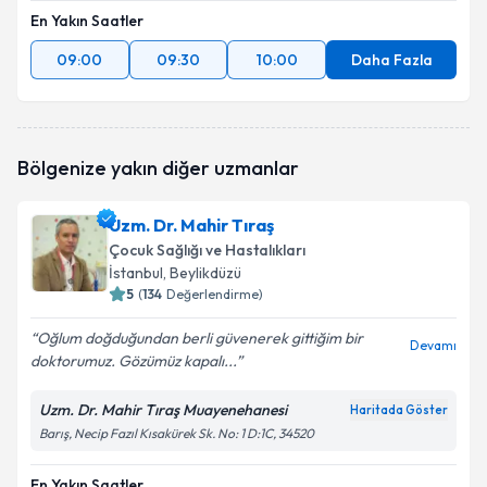
En Yakın Saatler
09:00
09:30
10:00
Daha Fazla
Bölgenize yakın diğer uzmanlar
Uzm. Dr. Mahir Tıraş
Çocuk Sağlığı ve Hastalıkları
İstanbul
, Beylikdüzü
5
(
134
Değerlendirme)
Oğlum doğduğundan berli güvenerek gittiğim bir
Devamı
doktorumuz. Gözümüz kapalı...
Uzm. Dr. Mahir Tıraş Muayenehanesi
Haritada Göster
Barış, Necip Fazıl Kısakürek Sk. No: 1 D:1C, 34520
En Yakın Saatler