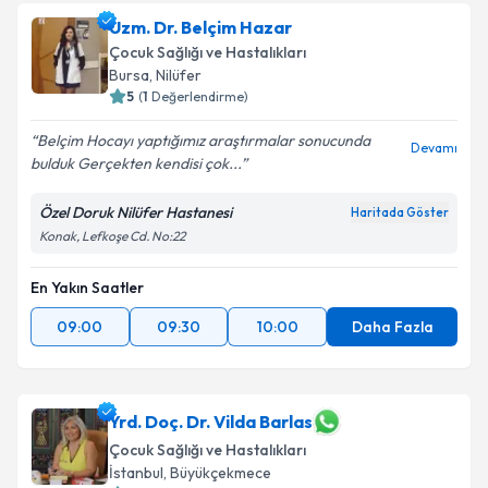
Uzm. Dr. Belçim Hazar
Çocuk Sağlığı ve Hastalıkları
Bursa
, Nilüfer
5
(
1
Değerlendirme)
Belçim Hocayı yaptığımız araştırmalar sonucunda
Devamı
bulduk Gerçekten kendisi çok...
Özel Doruk Nilüfer Hastanesi
Haritada Göster
Konak, Lefkoşe Cd. No:22
En Yakın Saatler
09:00
09:30
10:00
Daha Fazla
Yrd. Doç. Dr. Vilda Barlas
Çocuk Sağlığı ve Hastalıkları
İstanbul
, Büyükçekmece