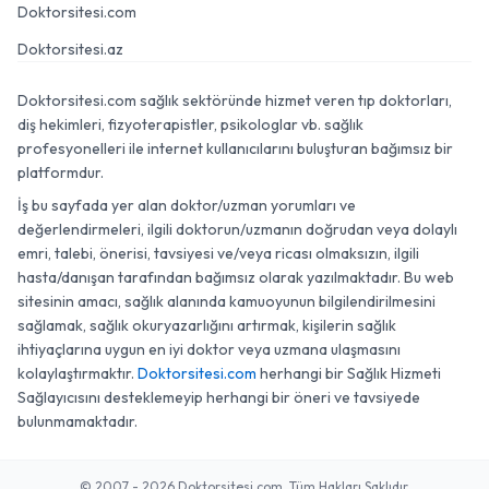
Doktorsitesi.com
Doktorsitesi.az
Doktorsitesi.com sağlık sektöründe hizmet veren tıp doktorları,
diş hekimleri, fizyoterapistler, psikologlar vb. sağlık
profesyonelleri ile internet kullanıcılarını buluşturan bağımsız bir
platformdur.
İş bu sayfada yer alan doktor/uzman yorumları ve
değerlendirmeleri, ilgili doktorun/uzmanın doğrudan veya dolaylı
emri, talebi, önerisi, tavsiyesi ve/veya ricası olmaksızın, ilgili
hasta/danışan tarafından bağımsız olarak yazılmaktadır. Bu web
sitesinin amacı, sağlık alanında kamuoyunun bilgilendirilmesini
sağlamak, sağlık okuryazarlığını artırmak, kişilerin sağlık
ihtiyaçlarına uygun en iyi doktor veya uzmana ulaşmasını
kolaylaştırmaktır.
Doktorsitesi.com
herhangi bir Sağlık Hizmeti
Sağlayıcısını desteklemeyip herhangi bir öneri ve tavsiyede
bulunmamaktadır.
© 2007 - 2026 Doktorsitesi.com. Tüm Hakları Saklıdır.