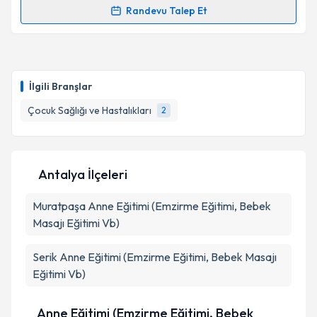
Randevu Talep Et
Randevu Takvimi Talebi
Uzm. Dr. Bilge Ateş
için randevu takvimi talebi
oluşturun. Size bu uzmandan randevu almanız için bir
İlgili Branşlar
takvim hazırlandığında e-posta ile bilgilendireceğiz.
Çocuk Sağlığı ve Hastalıkları
2
E-posta Adresiniz
Antalya İlçeleri
Kişisel verilerimin işlenmesine ilişkin
Aydınlatma
Muratpaşa
Metni
Anne Eğitimi (Emzirme Eğitimi, Bebek
'ni okudum ve kişisel verilerimin belirtilen
kapsamda işlenmesini kabul ediyorum.
Masajı Eğitimi Vb)
Serik
Anne Eğitimi (Emzirme Eğitimi, Bebek Masajı
Takvim Talebini Gönder
Eğitimi Vb)
Anne Eğitimi (Emzirme Eğitimi, Bebek