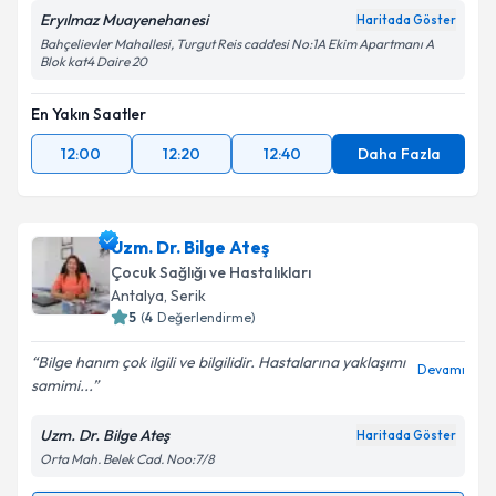
Eryılmaz Muayenehanesi
Haritada Göster
Bahçelievler Mahallesi, Turgut Reis caddesi No:1A Ekim Apartmanı A
Blok kat4 Daire 20
En Yakın Saatler
12:00
12:20
12:40
Daha Fazla
Uzm. Dr. Bilge Ateş
Çocuk Sağlığı ve Hastalıkları
Antalya
, Serik
5
(
4
Değerlendirme)
Bilge hanım çok ilgili ve bilgilidir. Hastalarına yaklaşımı
Devamı
samimi...
Uzm. Dr. Bilge Ateş
Haritada Göster
Orta Mah. Belek Cad. Noo:7/8