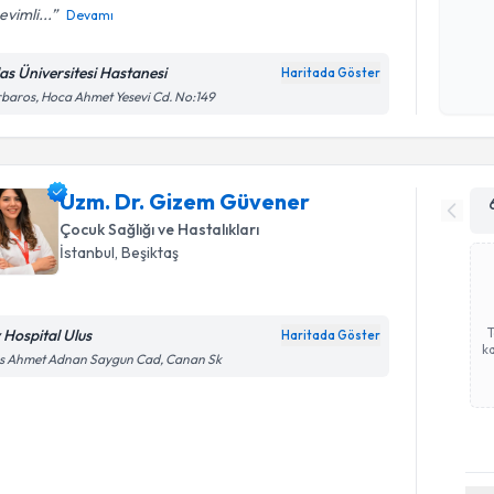
evimli...
Devamı
Kişisel
okudum
las Üniversitesi Hastanesi
Haritada Göster
işlenm
baros, Hoca Ahmet Yesevi Cd. No:149
Uzm. Dr. Gizem Güvener
Çocuk Sağlığı ve Hastalıkları
İstanbul
, Beşiktaş
v Hospital Ulus
Haritada Göster
ka
us Ahmet Adnan Saygun Cad, Canan Sk