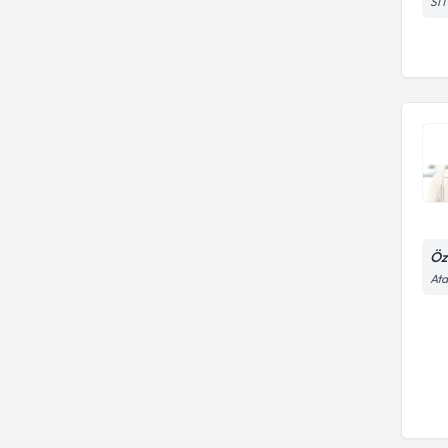
SİT
Öz
Ata