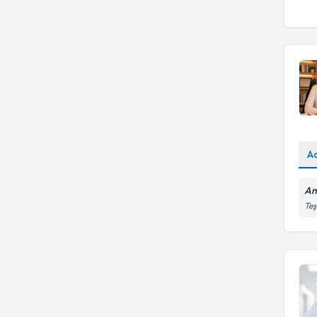
A
Am
Teş