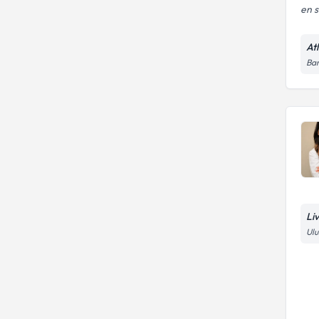
en s
At
Bar
Li
Ul