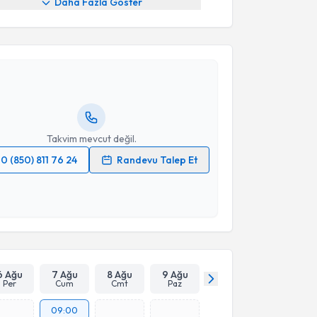
Daha Fazla Göster
akvimi Talebi
 Gamze Demirel
için randevu takvimi talebi
Size bu uzmandan randevu almanız için bir takvim
ında e-posta ile bilgilendireceğiz.
resiniz
Takvim mevcut değil.
0 (850) 811 76 24
Randevu Talep Et
 verilerimin işlenmesine ilişkin
Aydınlatma Metni
'ni
 ve kişisel verilerimin belirtilen kapsamda
esini kabul ediyorum.
Takvim Talebini Gönder
6 Ağu
7 Ağu
8 Ağu
9 Ağu
Per
Cum
Cmt
Paz
09:00