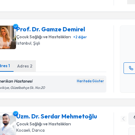
Randevu T
Prof. Dr.
Prof. Dr. Gamze Demirel
oluşturun. 
hazırlandığ
Çocuk Sağlığı ve Hastalıkları
+
2
diğer
İstanbul
, Şişli
E-posta Ad
dres
1
Adres
2
Kişisel
erikan Hastanesi
Haritada Göster
okudum
vikiye, Güzelbahçe Sk. No:20
işlenm
Uzm. Dr. Serdar Mehmetoğlu
Çocuk Sağlığı ve Hastalıkları
Kocaeli
, Darıca