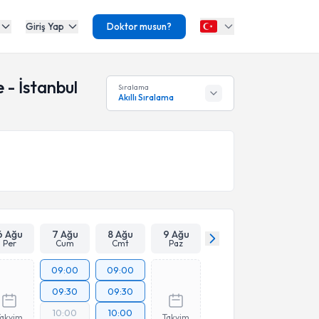
Giriş Yap
Doktor musun?
 - İstanbul
Sıralama
Akıllı Sıralama
6 Ağu
7 Ağu
8 Ağu
9 Ağu
Per
Cum
Cmt
Paz
09:00
09:00
09:30
09:30
10:00
10:00
Takvim
Takvim