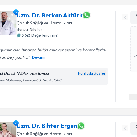
Uzm. Dr. Berkan Aktürk
Çocuk Sağlığı ve Hastalıkları
Bursa
, Nilüfer
5
(
43
Değerlendirme)
umun dan itibaren bütün muayenelerini ve kontrollerini
ka
an bey yaptı...
Devamı
el Doruk Nilüfer Hastanesi
Haritada Göster
ak Mahallesi, Lefkoşe Cd. No:22, 16110
Uzm. Dr. Bihter Ergün
Çocuk Sağlığı ve Hastalıkları