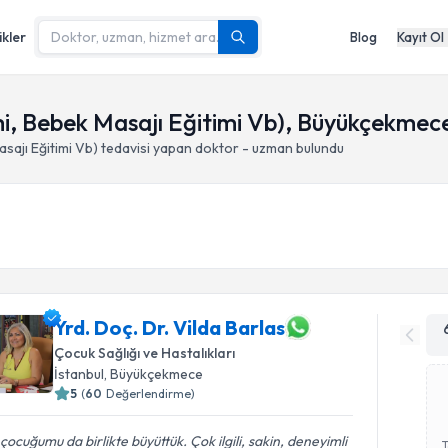
ikler
Blog
Kayıt Ol
i, Bebek Masajı Eğitimi Vb), Büyükçekmece
sajı Eğitimi Vb)
tedavisi yapan doktor - uzman bulundu
Yrd. Doç. Dr. Vilda Barlas
Çocuk Sağlığı ve Hastalıkları
İstanbul
, Büyükçekmece
5
(
60
Değerlendirme)
çocuğumu da birlikte büyüttük. Çok ilgili, sakin, deneyimli