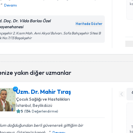
ka
.
Devamı
d. Doç. Dr. Vilda Barlas Özel
Haritada Göster
ayenehanesi
çeşehir 2. Kısım Mah. Avni Akyol Bulvarı. Sofa Bahçeşehir Sitesi B
k No:7/13 Başakşehir
enize yakın diğer uzmanlar
Uzm. Dr. Mahir Tıraş
Çocuk Sağlığı ve Hastalıkları
İstanbul
, Beylikdüzü
5
(
134
Değerlendirme)
lum doğduğundan berli güvenerek gittiğim bir
ka
torumuz. Gözümüz kapalı...
Devamı