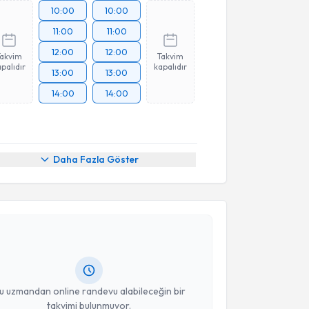
10:00
10:00
11:00
11:00
12:00
12:00
Takvim
Takvim
palıdır
kapalıdır
13:00
13:00
14:00
14:00
Daha Fazla Göster
akvimi Talebi
Özlem Erkan Işık
için randevu takvimi talebi
Size bu uzmandan randevu almanız için bir takvim
ında e-posta ile bilgilendireceğiz.
resiniz
u uzmandan online randevu alabileceğin bir
takvimi bulunmuyor.