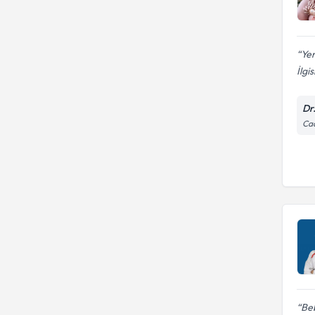
Ye
İlgi
Dr
Cad
Be