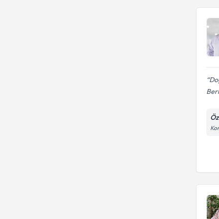
Doğ
Berk
Öz
Kon