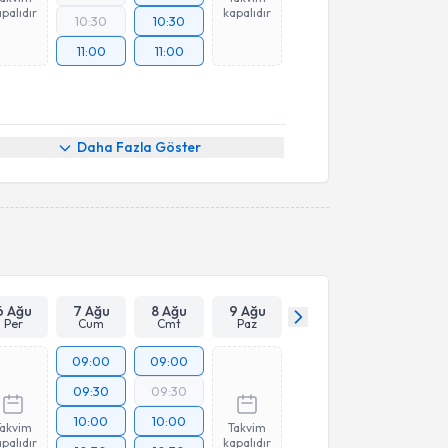
palıdır
kapalıdır
10:30
10:30
11:00
11:00
Daha Fazla Göster
6 Ağu
7 Ağu
8 Ağu
9 Ağu
Per
Cum
Cmt
Paz
09:00
09:00
09:30
09:30
10:00
10:00
Takvim
Takvim
palıdır
kapalıdır