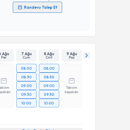
Randevu Talep Et
 verilerimin işlenmesine ilişkin
Aydınlatma Metni
'ni
 ve kişisel verilerimin belirtilen kapsamda
esini kabul ediyorum.
Takvim Talebini Gönder
6 Ağu
7 Ağu
8 Ağu
9 Ağu
Per
Cum
Cmt
Paz
08:00
08:00
08:30
08:30
09:00
09:00
Takvim
Takvim
palıdır
kapalıdır
09:30
09:30
10:00
10:00