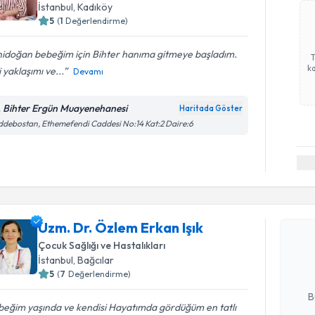
İstanbul
, Kadıköy
5
(
1
Değerlendirme)
nidoğan bebeğim için Bihter hanıma gitmeye başladım.
ka
si yaklaşımı ve...
Devamı
. Bihter Ergün Muayenehanesi
Haritada Göster
debostan, Ethemefendi Caddesi No:14 Kat:2 Daire:6
Randevu T
Uzm. Dr. 
Uzm. Dr. Özlem Erkan Işık
oluşturun. 
Çocuk Sağlığı ve Hastalıkları
hazırlandığ
İstanbul
, Bağcılar
5
(
7
Değerlendirme)
E-posta Ad
B
beğim yaşında ve kendisi Hayatımda gördüğüm en tatlı