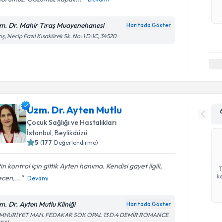
m. Dr. Mahir Tıraş Muayenehanesi
Haritada Göster
ış, Necip Fazıl Kısakürek Sk. No: 1 D:1C, 34520
Uzm. Dr. Ayten Mutlu
Çocuk Sağlığı ve Hastalıkları
İstanbul
, Beylikdüzü
5
(
177
Değerlendirme)
in kontrol için gittik Ayten hanıma. Kendisi gayet ilgili,
ka
cen,...
Devamı
m. Dr. Ayten Mutlu Kliniği
Haritada Göster
MHURİYET MAH. FEDAKAR SOK OPAL 13 D:4 DEMİR ROMANCE