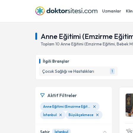
Uzmanlar
Klin
Anne Eğitimi (Emzirme Eğitim
Toplam
10
Anne Eğitimi (Emzirme Eğitimi, Bebek Ma
İlgili Branşlar
Çocuk Sağlığı ve Hastalıkları
1
Aktif Filtreler
Anne Eğitimi (Emzirme Eğitimi, Bebek Masajı Eğitimi Vb)
İstanbul
Büyükçekmece
Üç 
Şehir
İstanbul