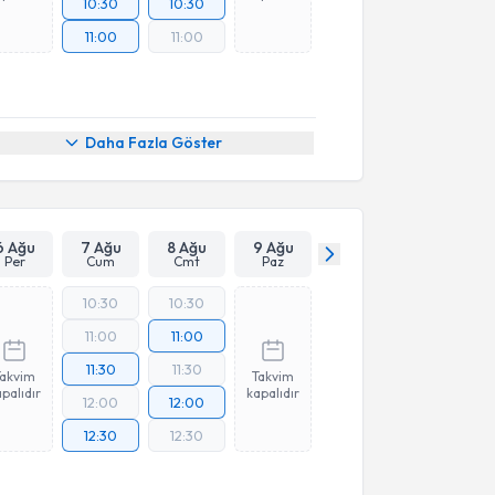
10:30
10:30
11:00
11:00
Daha Fazla Göster
6 Ağu
7 Ağu
8 Ağu
9 Ağu
Per
Cum
Cmt
Paz
10:30
10:30
11:00
11:00
11:30
11:30
Takvim
Takvim
palıdır
kapalıdır
12:00
12:00
12:30
12:30