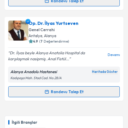
Takvim Talebini Gönder
Randevu Talep Et
Op. Dr. Vedat Kürkçü
için randevu takvimi talebi
oluşturun. Size bu uzmandan randevu almanız için bir
Op. Dr. İlyas Yurtseven
takvim hazırlandığında e-posta ile bilgilendireceğiz.
Genel Cerrahi
E-posta Adresiniz
Antalya
, Alanya
4.9
(
7
Değerlendirme)
Dr. İlyas beyle Alanya Anatolia Hospital da
Devamı
karşılaşmak nasipmiş. Anal Fistül...
Kişisel verilerimin işlenmesine ilişkin
Aydınlatma
Metni
'ni okudum ve kişisel verilerimin belirtilen
Alanya Anadolu Hastanesi
Haritada Göster
kapsamda işlenmesini kabul ediyorum.
Kadıpaşa Mah. Stad Cad. No.28/A
Takvim Talebini Gönder
Randevu Talep Et
Randevu Takvimi Talebi
Op. Dr. İlyas Yurtseven
için randevu takvimi talebi
oluşturun. Size bu uzmandan randevu almanız için bir
İlgili Branşlar
takvim hazırlandığında e-posta ile bilgilendireceğiz.