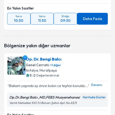
En Yakın Saatler
Yarın
Yarın
10 Ağu
Daha Fazla
10:30
11:30
09:30
Bölgenize yakın diğer uzmanlar
Op. Dr. Bengi Balcı
Genel Cerrahi
+
1
diğer
Antalya
, Muratpaşa
5
(
2
Değerlendirme)
Devamı
Babam yaşında ay önce kolon ca teşhisi konuldu...
Op.Dr.Bengi Balcı ,MD,FEBS Muayenehanesi
Haritada Göster
Varlık Mahallesi 100.Yıl Bulvarı Şahin Apt. No 65/5