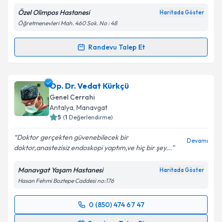
Özel Olimpos Hastanesi
Haritada Göster
Kişisel verilerimin işlenmesine ilişkin
Aydınlatma
Öğretmenevleri Mah. 460 Sok. No : 48
Metni
'ni okudum ve kişisel verilerimin belirtilen
kapsamda işlenmesini kabul ediyorum.
Randevu Talep Et
Randevu Takvimi Talebi
Takvim Talebini Gönder
Op. Dr. Kutbettin Altun
için randevu takvimi talebi
Op. Dr. Vedat Kürkçü
oluşturun. Size bu uzmandan randevu almanız için bir
Genel Cerrahi
takvim hazırlandığında e-posta ile bilgilendireceğiz.
Antalya
, Manavgat
5
(
1
Değerlendirme)
E-posta Adresiniz
Doktor gerçekten güvenebilecek bir
Devamı
doktor,anastezisiz endoskopi yaptım,ve hiç bir şey...
Manavgat Yaşam Hastanesi
Haritada Göster
Kişisel verilerimin işlenmesine ilişkin
Aydınlatma
Hasan Fehmi Boztepe Caddesi no:176
Metni
'ni okudum ve kişisel verilerimin belirtilen
kapsamda işlenmesini kabul ediyorum.
0 (850) 474 67 47
Randevu Takvimi Talebi