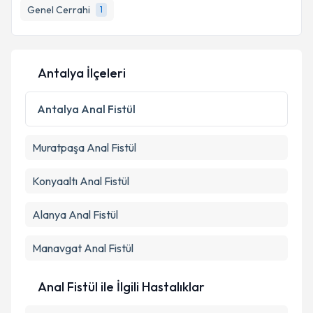
Genel Cerrahi
1
E-posta Adresiniz
Antalya İlçeleri
Kişisel verilerimin işlenmesine ilişkin
Aydınlatma
Metni
'ni okudum ve kişisel verilerimin belirtilen
Antalya
Anal Fistül
kapsamda işlenmesini kabul ediyorum.
Muratpaşa
Anal Fistül
Takvim Talebini Gönder
Konyaaltı
Anal Fistül
Alanya
Anal Fistül
Manavgat
Anal Fistül
Anal Fistül ile İlgili Hastalıklar