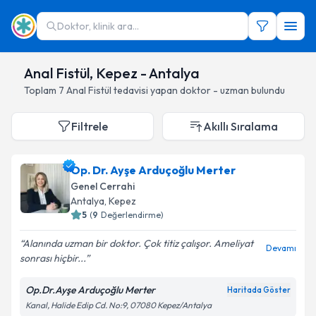
Doktor, klinik ara...
Anal Fistül, Kepez - Antalya
Toplam
7
Anal Fistül
tedavisi yapan doktor - uzman bulundu
Filtrele
Akıllı Sıralama
Op. Dr. Ayşe Arduçoğlu Merter
Genel Cerrahi
Antalya
, Kepez
5
(
9
Değerlendirme)
Alanında uzman bir doktor. Çok titiz çalışor. Ameliyat
Devamı
sonrası hiçbir...
Op.Dr.Ayşe Arduçoğlu Merter
Haritada Göster
Kanal, Halide Edip Cd. No:9, 07080 Kepez/Antalya