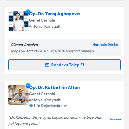
Op. Dr. Turaj Aghayeva
Genel Cerrahi
Antalya
, Konyaaltı
Climed Antalya
Haritada Göster
Arapsuyu, Atatürk Blv. No: 39, 07070 Konyaaltı/Antalya
Randevu Talep Et
Randevu Takvimi Talebi
Op. Dr. Turaj Aghayeva
için randevu takvimi talebi
Op. Dr. Kutbettin Altun
oluşturun. Size bu uzmandan randevu almanız için bir
Genel Cerrahi
takvim hazırlandığında e-posta ile bilgilendireceğiz.
Antalya
, Konyaaltı
5
(
6
Değerlendirme)
E-posta Adresiniz
Dr.Kutbettin Beye ilgisi, bilgisi, donanımı ve bize olan
Devamı
yaklaşımını çok...