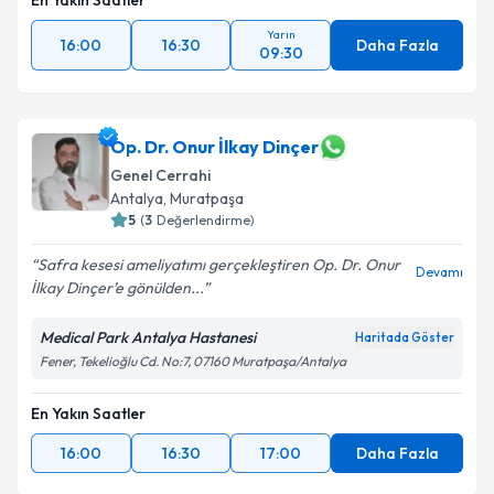
En Yakın Saatler
Yarın
16:00
16:30
Daha Fazla
09:30
Op. Dr. Onur İlkay Dinçer
Genel Cerrahi
Antalya
, Muratpaşa
5
(
3
Değerlendirme)
Safra kesesi ameliyatımı gerçekleştiren Op. Dr. Onur
Devamı
İlkay Dinçer’e gönülden...
Medical Park Antalya Hastanesi
Haritada Göster
Fener, Tekelioğlu Cd. No:7, 07160 Muratpaşa/Antalya
En Yakın Saatler
16:00
16:30
17:00
Daha Fazla