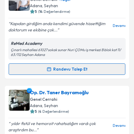
takvim hazırlandığında e-posta ile bilgilendireceğiz.
Takvim Talebini Gönder
Adana
, Seyhan
5
(
14
Değerlendirme)
E-posta Adresiniz
Kapıdan girdiğim anda kendimi güvende hissettiğim
Devamı
doktorum ve ekibine çok...
ReMed Academy
Kişisel verilerimin işlenmesine ilişkin
Aydınlatma
Çınarlı mahallesi 61027 sokak sunar Nuri ÇOMu iş merkezi B blok kat 11/
Metni
'ni okudum ve kişisel verilerimin belirtilen
63 /112 Seyhan Adana
kapsamda işlenmesini kabul ediyorum.
Randevu Talep Et
Randevu Takvimi Talebi
Takvim Talebini Gönder
Doç. Dr. Merih Altıok
için randevu takvimi talebi
Op. Dr. Taner Bayramoğlu
oluşturun. Size bu uzmandan randevu almanız için bir
Genel Cerrahi
takvim hazırlandığında e-posta ile bilgilendireceğiz.
Adana
, Seyhan
5
(
4
Değerlendirme)
E-posta Adresiniz
yıldır fistül ve hemoroit rahatsızlığım vardı çok
Devamı
araştırdım bu...