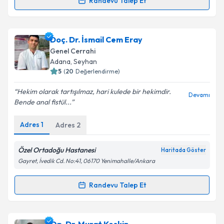
Takvim Talebini Gönder
Randevu Talep Et
Randevu Takvimi Talebi
Op. Dr. Büşra Mangtay
için randevu takvimi talebi
Doç. Dr. İsmail Cem Eray
oluşturun. Size bu uzmandan randevu almanız için bir
Genel Cerrahi
takvim hazırlandığında e-posta ile bilgilendireceğiz.
Adana
, Seyhan
5
(
20
Değerlendirme)
E-posta Adresiniz
Hekim olarak tartışılmaz, hari kulede bir hekimdir.
Devamı
Bende anal fistül...
Adres
1
Adres
2
Kişisel verilerimin işlenmesine ilişkin
Aydınlatma
Metni
'ni okudum ve kişisel verilerimin belirtilen
kapsamda işlenmesini kabul ediyorum.
Özel Ortadoğu Hastanesi
Haritada Göster
Gayret, İvedik Cd. No:41, 06170 Yenimahalle/Ankara
Takvim Talebini Gönder
Randevu Talep Et
Randevu Takvimi Talebi
Doç. Dr. İsmail Cem Eray
için randevu takvimi talebi