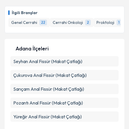
Doç. Dr. Haluk Tümer
için randevu takvimi talebi
oluşturun. Size bu uzmandan randevu almanız için bir
İlgili Branşlar
takvim hazırlandığında e-posta ile bilgilendireceğiz.
Genel Cerrahi
Cerrahi Onkoloji
Proktoloji
22
2
1
E-posta Adresiniz
Adana İlçeleri
Kişisel verilerimin işlenmesine ilişkin
Aydınlatma
Seyhan
Metni
Anal Fissür (Makat Çatlağı)
'ni okudum ve kişisel verilerimin belirtilen
kapsamda işlenmesini kabul ediyorum.
Çukurova
Anal Fissür (Makat Çatlağı)
Takvim Talebini Gönder
Sarıçam
Anal Fissür (Makat Çatlağı)
Pozantı
Anal Fissür (Makat Çatlağı)
Yüreğir
Anal Fissür (Makat Çatlağı)