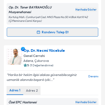
Op. Dr. Taner BAYRAMOĞLU
Kişisel verilerimin işlenmesine ilişkin
Aydınlatma
Haritada Göster
Muayenehanesi
Metni
'ni okudum ve kişisel verilerimin belirtilen
Kurtuluş Mah. Cumhuriyet Cad. MNS Plaza No:50 A Blok Kat:9/42
kapsamda işlenmesini kabul ediyorum.
(Çifteminare Camii Karşısı)
Randevu Talep Et
Takvim Talebini Gönder
Randevu Takvimi Talebi
Op. Dr. Taner Bayramoğlu
için randevu takvimi
Op. Dr. Necmi Yücekule
talebi oluşturun. Size bu uzmandan randevu almanız
Genel Cerrahi
için bir takvim hazırlandığında e-posta ile
Adana
, Çukurova
bilgilendireceğiz.
5
(
1
Değerlendirme)
E-posta Adresiniz
Harika bir hekim ilgisi alakası güvenebileceginiz
Devamı
uzmanlık alanında başarılı iyiki...
Adres
1
Adres
2
Kişisel verilerimin işlenmesine ilişkin
Aydınlatma
Metni
'ni okudum ve kişisel verilerimin belirtilen
Özel EPC Hastanesi
Haritada Göster