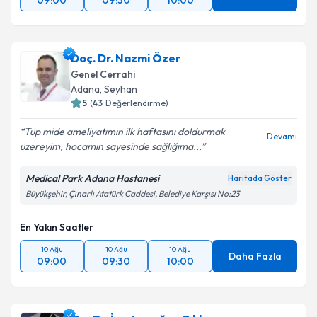
09:00
09:30
10:00
Doç. Dr. Nazmi Özer
Genel Cerrahi
Adana
, Seyhan
5
(
43
Değerlendirme)
Tüp mide ameliyatımın ilk haftasını doldurmak
Devamı
üzereyim, hocamın sayesinde sağlığıma...
Medical Park Adana Hastanesi
Haritada Göster
Büyükşehir, Çınarlı Atatürk Caddesi, Belediye Karşısı No:23
En Yakın Saatler
10 Ağu
10 Ağu
10 Ağu
Daha Fazla
09:00
09:30
10:00