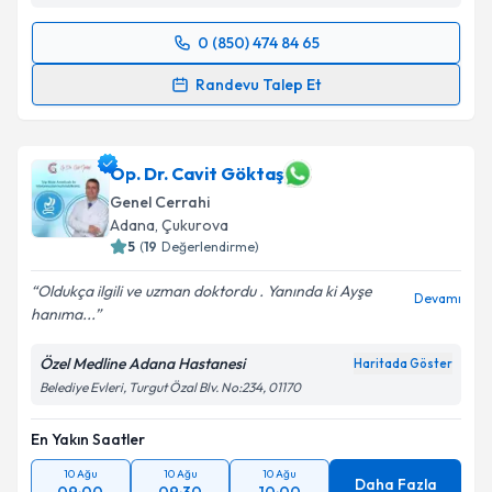
0 (850) 474 84 65
Randevu Takvimi Talebi
Randevu Talep Et
Prof. Dr. Turgut Karaca
için randevu takvimi talebi
oluşturun. Size bu uzmandan randevu almanız için bir
takvim hazırlandığında e-posta ile bilgilendireceğiz.
Op. Dr. Cavit Göktaş
Genel Cerrahi
E-posta Adresiniz
Adana
, Çukurova
5
(
19
Değerlendirme)
Oldukça ilgili ve uzman doktordu . Yanında ki Ayşe
Devamı
hanıma...
Kişisel verilerimin işlenmesine ilişkin
Aydınlatma
Metni
'ni okudum ve kişisel verilerimin belirtilen
Özel Medline Adana Hastanesi
Haritada Göster
kapsamda işlenmesini kabul ediyorum.
Belediye Evleri, Turgut Özal Blv. No:234, 01170
Takvim Talebini Gönder
En Yakın Saatler
10 Ağu
10 Ağu
10 Ağu
Daha Fazla