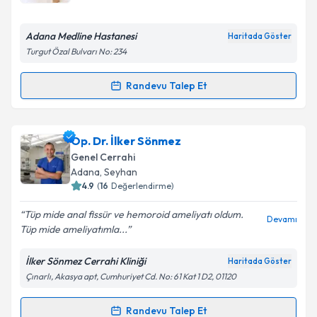
E-posta Adresiniz
Adana Medline Hastanesi
Haritada Göster
Turgut Özal Bulvarı No: 234
Kişisel verilerimin işlenmesine ilişkin
Aydınlatma
Randevu Talep Et
Randevu Takvimi Talebi
Metni
'ni okudum ve kişisel verilerimin belirtilen
kapsamda işlenmesini kabul ediyorum.
Op. Dr. Mustafa Eren
için randevu takvimi talebi
Op. Dr. İlker Sönmez
oluşturun. Size bu uzmandan randevu almanız için bir
Takvim Talebini Gönder
Genel Cerrahi
takvim hazırlandığında e-posta ile bilgilendireceğiz.
Adana
, Seyhan
4.9
(
16
Değerlendirme)
E-posta Adresiniz
Tüp mide anal fissür ve hemoroid ameliyatı oldum.
Devamı
Tüp mide ameliyatımla...
İlker Sönmez Cerrahi Kliniği
Haritada Göster
Kişisel verilerimin işlenmesine ilişkin
Aydınlatma
Çınarlı, Akasya apt, Cumhuriyet Cd. No: 61 Kat 1 D2, 01120
Metni
'ni okudum ve kişisel verilerimin belirtilen
kapsamda işlenmesini kabul ediyorum.
Randevu Talep Et