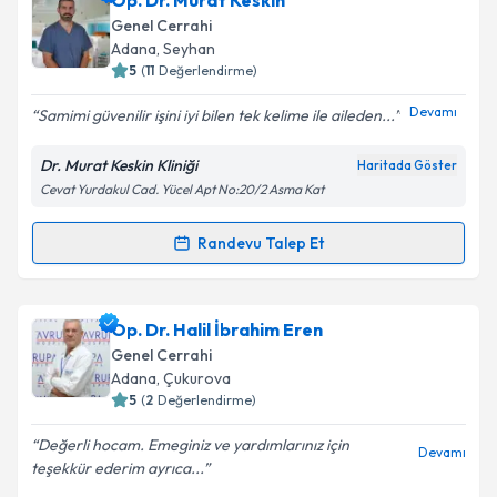
Op. Dr. Murat Keskin
oluşturun. Size bu uzmandan randevu almanız için bir
Genel Cerrahi
takvim hazırlandığında e-posta ile bilgilendireceğiz.
Adana
, Seyhan
5
(
11
Değerlendirme)
E-posta Adresiniz
Devamı
Samimi güvenilir işini iyi bilen tek kelime ile aileden...
Dr. Murat Keskin Kliniği
Haritada Göster
Cevat Yurdakul Cad. Yücel Apt No:20/2 Asma Kat
Kişisel verilerimin işlenmesine ilişkin
Aydınlatma
Metni
'ni okudum ve kişisel verilerimin belirtilen
kapsamda işlenmesini kabul ediyorum.
Randevu Talep Et
Randevu Takvimi Talebi
Takvim Talebini Gönder
Op. Dr. Murat Keskin
için randevu takvimi talebi
Op. Dr. Halil İbrahim Eren
oluşturun. Size bu uzmandan randevu almanız için bir
Genel Cerrahi
takvim hazırlandığında e-posta ile bilgilendireceğiz.
Adana
, Çukurova
5
(
2
Değerlendirme)
E-posta Adresiniz
Değerli hocam. Emeginiz ve yardımlarınız için
Devamı
teşekkür ederim ayrıca...