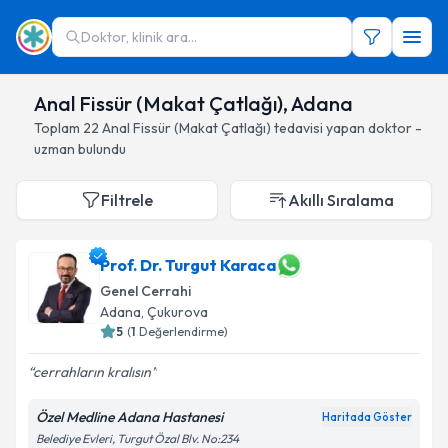
Doktor, klinik ara...
Anal Fissür (Makat Çatlağı), Adana
Toplam
22
Anal Fissür (Makat Çatlağı)
tedavisi yapan doktor -
uzman bulundu
Filtrele
Akıllı Sıralama
Prof. Dr. Turgut Karaca
Genel Cerrahi
Adana
, Çukurova
5
(
1
Değerlendirme)
cerrahların kralısın
Özel Medline Adana Hastanesi
Haritada Göster
Belediye Evleri, Turgut Özal Blv. No:234