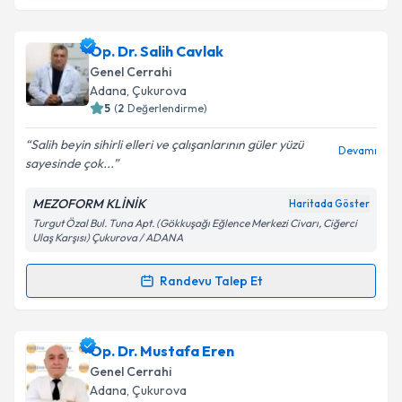
Uzm. Dr. Evren Kenan Ortaç
için randevu takvimi
Op. Dr. Salih Cavlak
talebi oluşturun. Size bu uzmandan randevu almanız
Genel Cerrahi
için bir takvim hazırlandığında e-posta ile
Adana
, Çukurova
bilgilendireceğiz.
5
(
2
Değerlendirme)
E-posta Adresiniz
Salih beyin sihirli elleri ve çalışanlarının güler yüzü
Devamı
sayesinde çok...
MEZOFORM KLİNİK
Haritada Göster
Turgut Özal Bul. Tuna Apt. (Gökkuşağı Eğlence Merkezi Civarı, Ciğerci
Kişisel verilerimin işlenmesine ilişkin
Aydınlatma
Ulaş Karşısı) Çukurova / ADANA
Metni
'ni okudum ve kişisel verilerimin belirtilen
kapsamda işlenmesini kabul ediyorum.
Randevu Talep Et
Randevu Takvimi Talebi
Takvim Talebini Gönder
Op. Dr. Salih Cavlak
için randevu takvimi talebi
Op. Dr. Mustafa Eren
oluşturun. Size bu uzmandan randevu almanız için bir
Genel Cerrahi
takvim hazırlandığında e-posta ile bilgilendireceğiz.
Adana
, Çukurova