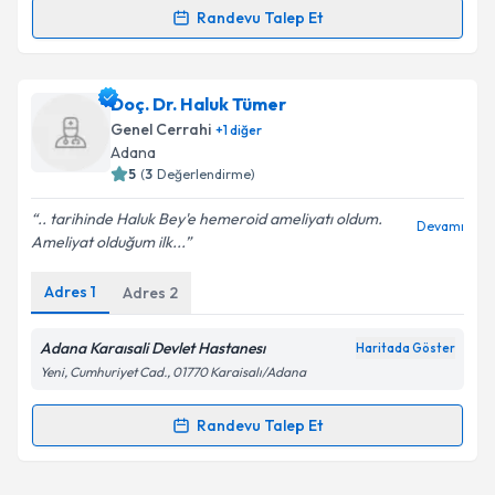
Takvim Talebini Gönder
Randevu Talep Et
Randevu Takvimi Talebi
Uzm. Dr. Emin Zümrütdal
için randevu takvimi talebi
Doç. Dr. Haluk Tümer
oluşturun. Size bu uzmandan randevu almanız için bir
Genel Cerrahi
+
1
diğer
takvim hazırlandığında e-posta ile bilgilendireceğiz.
Adana
5
(
3
Değerlendirme)
E-posta Adresiniz
.. tarihinde Haluk Bey'e hemeroid ameliyatı oldum.
Devamı
Ameliyat olduğum ilk...
Adres
1
Adres
2
Kişisel verilerimin işlenmesine ilişkin
Aydınlatma
Metni
'ni okudum ve kişisel verilerimin belirtilen
kapsamda işlenmesini kabul ediyorum.
Adana Karaısali Devlet Hastanesı
Haritada Göster
Yeni, Cumhuriyet Cad., 01770 Karaisalı/Adana
Takvim Talebini Gönder
Randevu Talep Et
Randevu Takvimi Talebi