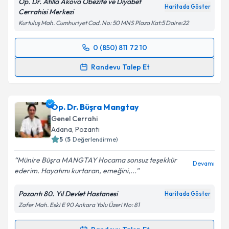
Op. Dr. Atilla Akova Obezite ve Diyabet
Haritada Göster
Cerrahisi Merkezi
Kurtuluş Mah. Cumhuriyet Cad. No: 50 MNS Plaza Kat:5 Daire:22
0 (850) 811 72 10
Randevu Takvimi Talebi
Randevu Talep Et
Op. Dr. Atilla Akova
için randevu takvimi talebi
oluşturun. Size bu uzmandan randevu almanız için bir
Op. Dr. Büşra Mangtay
takvim hazırlandığında e-posta ile bilgilendireceğiz.
Genel Cerrahi
E-posta Adresiniz
Adana
, Pozantı
5
(
5
Değerlendirme)
Münire Büşra MANGTAY Hocama sonsuz teşekkür
Devamı
ederim. Hayatımı kurtaran, emeğini,...
Kişisel verilerimin işlenmesine ilişkin
Aydınlatma
Metni
'ni okudum ve kişisel verilerimin belirtilen
Pozantı 80. Yıl Devlet Hastanesi
Haritada Göster
kapsamda işlenmesini kabul ediyorum.
Zafer Mah. Eski E 90 Ankara Yolu Üzeri No: 81