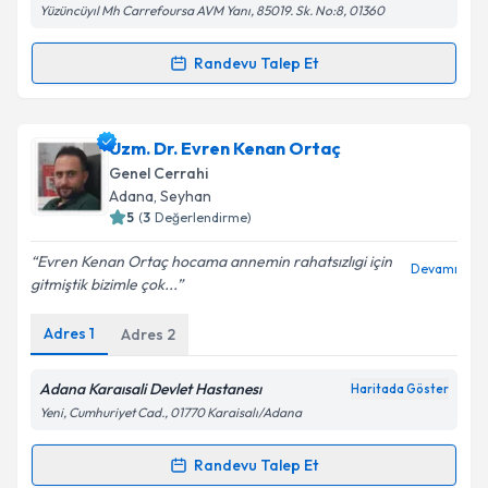
kapsamda işlenmesini kabul ediyorum.
Yüzüncüyıl Mh Carrefoursa AVM Yanı, 85019. Sk. No:8, 01360
Randevu Talep Et
Takvim Talebini Gönder
Randevu Takvimi Talebi
Op. Dr. Necmi Yücekule
için randevu takvimi talebi
Uzm. Dr. Evren Kenan Ortaç
oluşturun. Size bu uzmandan randevu almanız için bir
Genel Cerrahi
takvim hazırlandığında e-posta ile bilgilendireceğiz.
Adana
, Seyhan
5
(
3
Değerlendirme)
E-posta Adresiniz
Evren Kenan Ortaç hocama annemin rahatsızlıgi için
Devamı
gitmiştik bizimle çok...
Adres
1
Adres
2
Kişisel verilerimin işlenmesine ilişkin
Aydınlatma
Metni
'ni okudum ve kişisel verilerimin belirtilen
kapsamda işlenmesini kabul ediyorum.
Adana Karaısali Devlet Hastanesı
Haritada Göster
Yeni, Cumhuriyet Cad., 01770 Karaisalı/Adana
Takvim Talebini Gönder
Randevu Talep Et
Randevu Takvimi Talebi