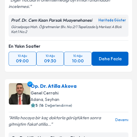
Diğer hocaların önemsemediği ayrıntıları atlamadan
incelemesi.
Kişisel verilerimin işlenmesine ilişkin
Aydınlatma
Prof. Dr. Cem Kaan Parsak Muayenehanesi
Haritada Göster
Metni
'ni okudum ve kişisel verilerimin belirtilen
Gürselpaşa Mah. Öğretmenler Blv. No:2/1 Tepelizade İş Merkezi A Blok
kapsamda işlenmesini kabul ediyorum.
Kat:1 No:2
Takvim Talebini Gönder
En Yakın Saatler
10 Ağu
10 Ağu
10 Ağu
Daha Fazla
09:00
09:30
10:00
Op. Dr. Atilla Akova
Genel Cerrahi
Adana
, Seyhan
5
(
16
Değerlendirme)
Atilla hocaya bir kaç doktorla görüştükten sonra
Devamı
gitmiştim fakat atilla...