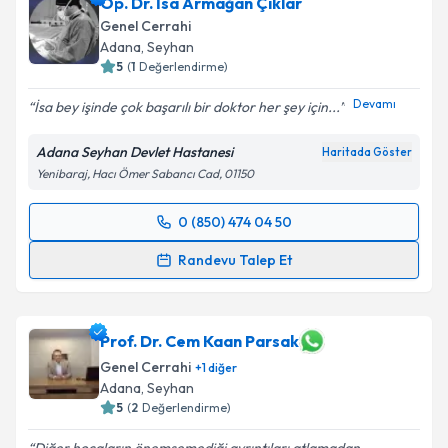
Op. Dr. İsa Armağan Çıklar
Genel Cerrahi
Adana
, Seyhan
5
(
1
Değerlendirme)
Devamı
İsa bey işinde çok başarılı bir doktor her şey için...
Adana Seyhan Devlet Hastanesi
Haritada Göster
Yenibaraj, Hacı Ömer Sabancı Cad, 01150
0 (850) 474 04 50
Randevu Takvimi Talebi
Randevu Talep Et
Op. Dr. İsa Armağan Çıklar
için randevu takvimi
talebi oluşturun. Size bu uzmandan randevu almanız
için bir takvim hazırlandığında e-posta ile
Prof. Dr. Cem Kaan Parsak
bilgilendireceğiz.
Genel Cerrahi
+
1
diğer
Adana
, Seyhan
E-posta Adresiniz
5
(
2
Değerlendirme)