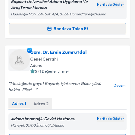
Başkent Üniversitesi Adana Uygulama Ve
Haritada Göster
AraşTırma Merkezi
Dadaloğlu Mah, 2591 Sok. 4/A, 01250 Dörtler/Yüreğir/Adana
Kişisel verilerimin işlenmesine ilişkin
Aydınlatma
Metni
'ni okudum ve kişisel verilerimin belirtilen
Randevu Talep Et
Randevu Takvimi Talebi
kapsamda işlenmesini kabul ediyorum.
Dr. Nezih Akkapulu
için randevu takvimi talebi
Uzm. Dr. Emin Zümrütdal
Takvim Talebini Gönder
oluşturun. Size bu uzmandan randevu almanız için bir
Genel Cerrahi
takvim hazırlandığında e-posta ile bilgilendireceğiz.
Adana
5
(
1
Değerlendirme)
E-posta Adresiniz
Mesleğinde gayet Başarılı, işini seven Güler yüzlü
Devamı
hekim .Elleri ...
Adres
1
Adres
2
Kişisel verilerimin işlenmesine ilişkin
Aydınlatma
Metni
'ni okudum ve kişisel verilerimin belirtilen
kapsamda işlenmesini kabul ediyorum.
Adana İmamoğlu Devlet Hastanesı
Haritada Göster
Hürriyet, 01700 İmamoğlu/Adana