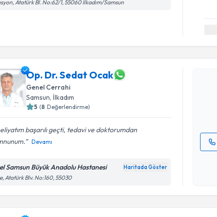
asyon, Atatürk Bl. No:62/1, 55060 İlkadım/Samsun
Randevu T
Op. Dr. S
Op. Dr. Sedat Ocak
bu uzmandan
Genel Cerrahi
posta ile bi
Samsun
, İlkadım
5
(
8
Değerlendirme)
E-posta Ad
liyatım başarılı geçti, tedavi ve doktorumdan
mnunum.
Devamı
Kişisel
okudum
el Samsun Büyük Anadolu Hastanesi
Haritada Göster
işlenm
e, Atatürk Blv. No:160, 55030