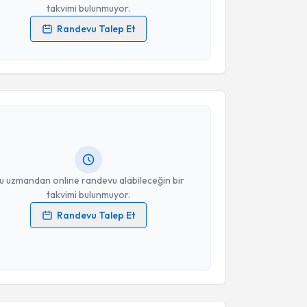
takvimi bulunmuyor.
Randevu Talep Et
 verilerimin işlenmesine ilişkin
Aydınlatma Metni
'ni
 ve kişisel verilerimin belirtilen kapsamda
akvimi Talebi
esini kabul ediyorum.
Kerim Güzel
için randevu takvimi talebi oluşturun.
Takvim Talebini Gönder
andan randevu almanız için bir takvim
ında e-posta ile bilgilendireceğiz.
resiniz
u uzmandan online randevu alabileceğin bir
takvimi bulunmuyor.
Randevu Talep Et
 verilerimin işlenmesine ilişkin
Aydınlatma Metni
'ni
 ve kişisel verilerimin belirtilen kapsamda
akvimi Talebi
esini kabul ediyorum.
Takvim Talebini Gönder
unus Öztürk
için randevu takvimi talebi oluşturun.