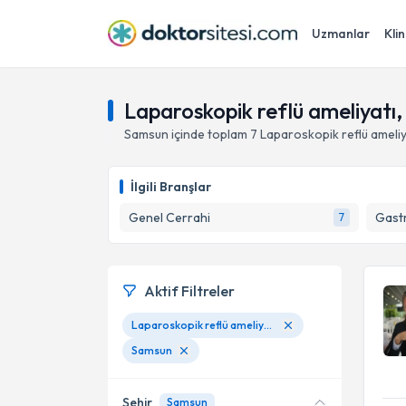
Uzmanlar
Klin
Laparoskopik reflü ameliyatı
Samsun
içinde toplam
7
Laparoskopik reflü ameliy
İlgili Branşlar
Genel Cerrahi
Gastr
7
Aktif Filtreler
Laparoskopik reflü ameliyatı
Samsun
Şehir
Samsun