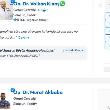
Op. Dr. Volkan Kınaş
Genel Cerrahi
+
1
diğer
Samsun
, İlkadım
5
(
66
Değerlendirme)
ameliyat sürecine girerken kafamda birçok soru ve
şe vardı...
Devamı
el Samsun Büyük Anadolu Hastanesi
Haritada Göster
asyon Mah. Atatürk Bul. No:62/1
Randevu T
Op. Dr. M
Size bu uzm
Op. Dr. Murat Akbaba
hazırlandığ
Genel Cerrahi
E-posta Ad
Samsun
, İlkadım
B