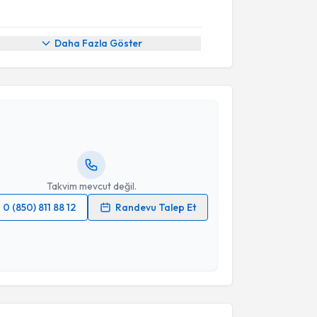
Daha Fazla Göster
akvimi Talebi
edat Ocak
için randevu takvimi talebi oluşturun. Size
 randevu almanız için bir takvim hazırlandığında e-
lgilendireceğiz.
resiniz
Takvim mevcut değil.
0 (850) 811 88 12
Randevu Talep Et
 verilerimin işlenmesine ilişkin
Aydınlatma Metni
'ni
 ve kişisel verilerimin belirtilen kapsamda
esini kabul ediyorum.
Takvim Talebini Gönder