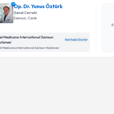
Size bu uzm
Op. Dr. Yunus Öztürk
hazırlandığ
Genel Cerrahi
Samsun
, Canik
E-posta Ad
B
el Medicana International Samsun
Haritada Göster
stanesi
Kişisel
l Medicana International Samsun Hastanesi
okudum
işlenm