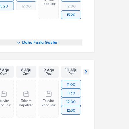
kapalıdır
15:20
12:00
12:00
13:20
Daha Fazla Göster
7 Ağu
8 Ağu
9 Ağu
10 Ağu
Cum
Cmt
Paz
Pzt
11:00
11:30
Takvim
Takvim
Takvim
12:00
palıdır
kapalıdır
kapalıdır
12:30