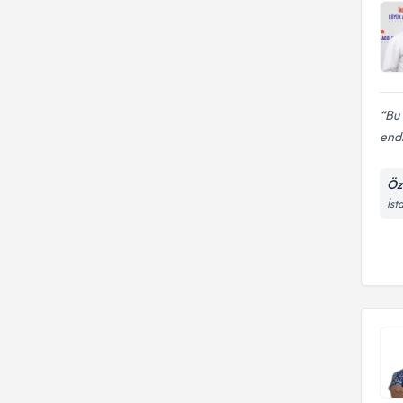
Bu 
endi
Öz
İst