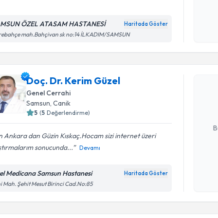
MSUN ÖZEL ATASAM HASTANESİ
Haritada Göster
Kişisel
rebahçe mah.Bahçivan sk no:14 İLKADIM/SAMSUN
okudum
Randevu T
işlenm
Doç. Dr. 
Doç. Dr. Kerim Güzel
Size bu uzm
Genel Cerrahi
hazırlandığ
Samsun
, Canik
5
(
5
Değerlendirme)
E-posta Ad
B
 Ankara dan Güzin Kıskaç.Hocam sizi internet üzeri
ştırmalarım sonucunda...
Devamı
Kişisel
okudum
el Medicana Samsun Hastanesi
Haritada Göster
Randevu T
işlenm
i Mah. Şehit Mesut Birinci Cad.No:85
Op. Dr. Y