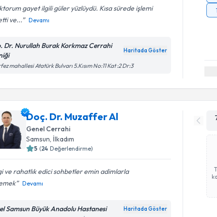
torum gayet ilgili güler yüzlüydü. Kısa sürede işlemi
tti ve...
Devamı
. Dr. Nurullah Burak Korkmaz Cerrahi
Haritada Göster
niği
fez mahallesi Atatürk Bulvarı 5.Kısım No:11 Kat :2 Dr:3
Doç. Dr. Muzaffer Al
Genel Cerrahi
Samsun
, İlkadım
5
(
24
Değerlendirme)
gi ve rahatlık edici sohbetler emin adimlarla
ka
rlemek
Devamı
el Samsun Büyük Anadolu Hastanesi
Haritada Göster