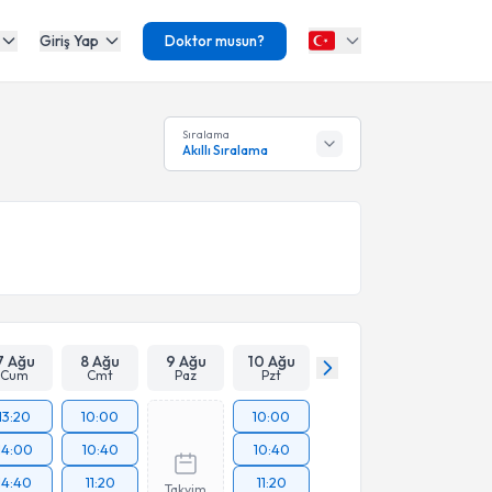
Giriş Yap
Doktor musun?
Sıralama
Akıllı Sıralama
7 Ağu
8 Ağu
9 Ağu
10 Ağu
Cum
Cmt
Paz
Pzt
13:20
10:00
10:00
14:00
10:40
10:40
14:40
11:20
11:20
Takvim