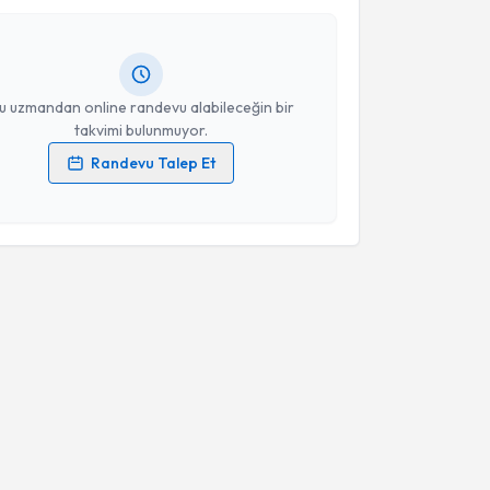
andan randevu almanız için bir takvim
ında e-posta ile bilgilendireceğiz.
resiniz
u uzmandan online randevu alabileceğin bir
takvimi bulunmuyor.
Randevu Talep Et
 verilerimin işlenmesine ilişkin
Aydınlatma Metni
'ni
 ve kişisel verilerimin belirtilen kapsamda
esini kabul ediyorum.
Takvim Talebini Gönder