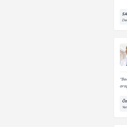
SA
De
Ben
ara
Öz
Yen