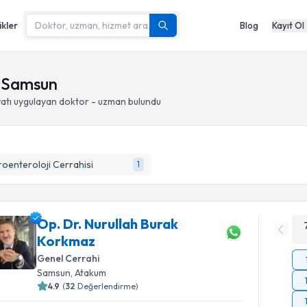
ikler
Blog
Kayıt Ol
, Samsun
atı
uygulayan doktor - uzman bulundu
oenteroloji Cerrahisi
1
Op. Dr. Nurullah Burak
Korkmaz
Genel Cerrahi
Samsun
, Atakum
4.9
(
32
Değerlendirme)