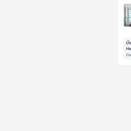
Öz
Ha
Öze