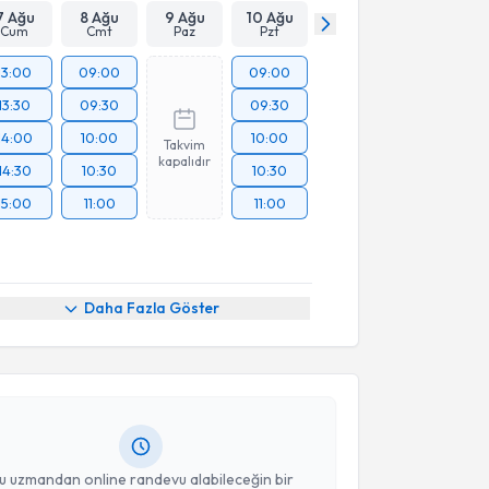
7 Ağu
8 Ağu
9 Ağu
10 Ağu
Cum
Cmt
Paz
Pzt
13:00
09:00
09:00
13:30
09:30
09:30
14:00
10:00
10:00
Takvim
kapalıdır
14:30
10:30
10:30
15:00
11:00
11:00
akvimi Talebi
Daha Fazla Göster
urat Akbaba
için randevu takvimi talebi oluşturun.
andan randevu almanız için bir takvim
ında e-posta ile bilgilendireceğiz.
resiniz
u uzmandan online randevu alabileceğin bir