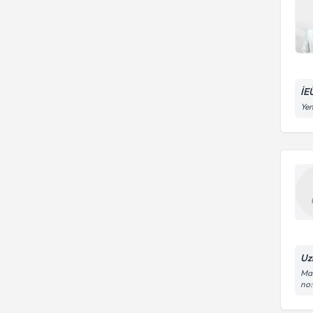
İE
Yen
Uz
Man
no