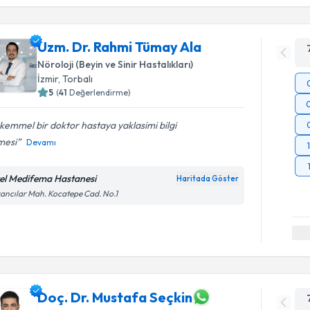
Uzm. Dr. Rahmi Tümay Ala
Nöroloji (Beyin ve Sinir Hastalıkları)
İzmir
, Torbalı
5
(
41
Değerlendirme)
emmel bir doktor hastaya yaklasimi bilgi
mesi
Devamı
el Medifema Hastanesi
Haritada Göster
ancılar Mah. Kocatepe Cad. No.1
Doç. Dr. Mustafa Seçkin