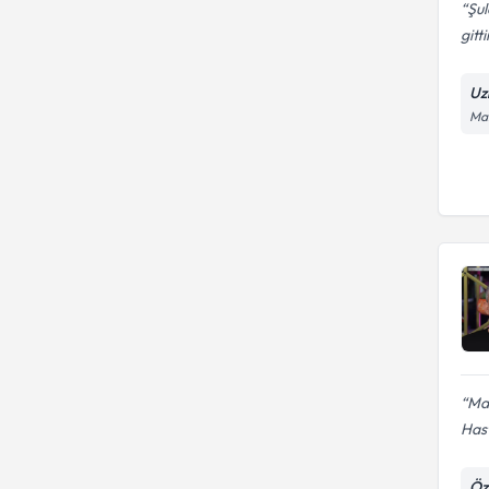
Şul
gitt
Uz
Man
Mar
Hast
Öz