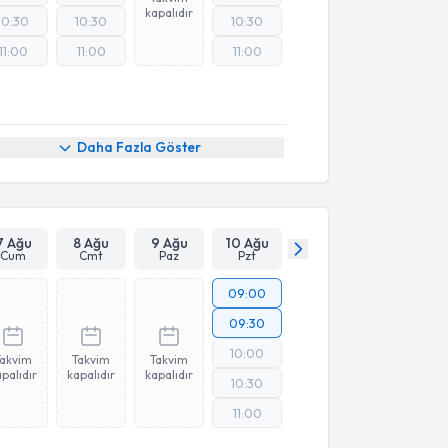
kapalıdır
10:30
10:30
10:30
11:00
11:00
11:00
Daha Fazla Göster
7 Ağu
8 Ağu
9 Ağu
10 Ağu
Cum
Cmt
Paz
Pzt
09:00
09:30
10:00
Takvim
Takvim
Takvim
palıdır
kapalıdır
kapalıdır
10:30
11:00