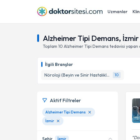
Uzmanlar
Klin
Alzheimer Tipi Demans, İzmir
Toplam
10
Alzheimer Tipi Demans
tedavisi yapan
İlgili Branşlar
Nöroloji (Beyin ve Sinir Hastalıkları)
10
Aktif Filtreler
Alzheimer Tipi Demans
İzmir
Dok
Şehir
İzmir