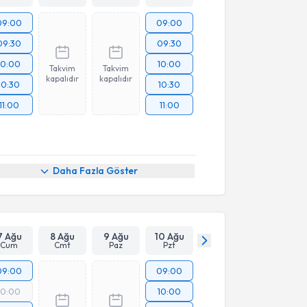
09:00
09:00
09:30
09:30
10:00
10:00
Takvim
Takvim
kapalıdır
kapalıdır
10:30
10:30
11:00
11:00
Daha Fazla Göster
7 Ağu
8 Ağu
9 Ağu
10 Ağu
Cum
Cmt
Paz
Pzt
09:00
09:00
10:00
10:00