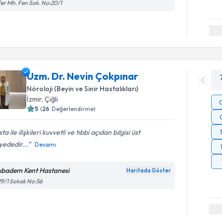
er Mh. Fen Sok. No:20/1
Uzm. Dr. Nevin Çokpınar
Nöroloji (Beyin ve Sinir Hastalıkları)
İzmir
, Çiğli
5
(
26
Değerlendirme)
ta ile ilişkileri kuvvetli ve tıbbi açıdan bilgisi üst
yededir...
Devamı
ıbadem Kent Hastanesi
Haritada Göster
9/1 Sokak No:56