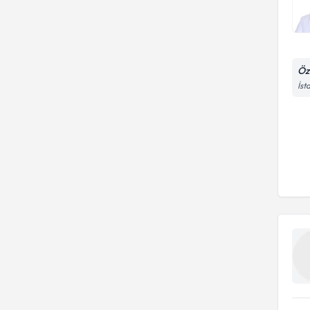
Öz
İst