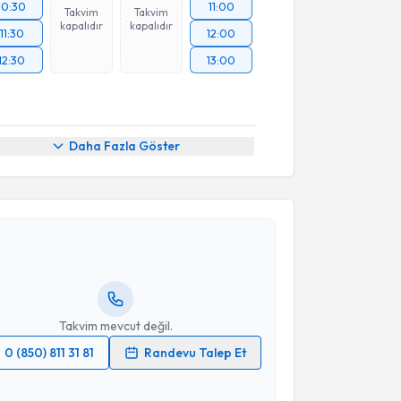
10:30
11:00
Takvim
Takvim
kapalıdır
kapalıdır
11:30
12:00
12:30
13:00
Daha Fazla Göster
akvimi Talebi
Armağan Varol
için randevu takvimi talebi oluşturun.
andan randevu almanız için bir takvim
ında e-posta ile bilgilendireceğiz.
resiniz
Takvim mevcut değil.
0 (850) 811 31 81
Randevu Talep Et
 verilerimin işlenmesine ilişkin
Aydınlatma Metni
'ni
 ve kişisel verilerimin belirtilen kapsamda