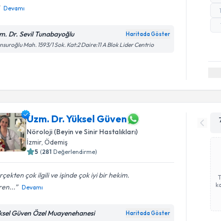
Devamı
m. Dr. Sevil Tunabayoğlu
Haritada Göster
suroğlu Mah. 1593/1 Sok. Kat:2 Daire:11 A Blok Lider Centrio
Uzm. Dr. Yüksel Güven
Nöroloji (Beyin ve Sinir Hastalıkları)
İzmir
, Ödemiş
5
(
281
Değerlendirme)
çekten çok ilgili ve işinde çok iyi bir hekim.
ka
en...
Devamı
ksel Güven Özel Muayenehanesi
Haritada Göster