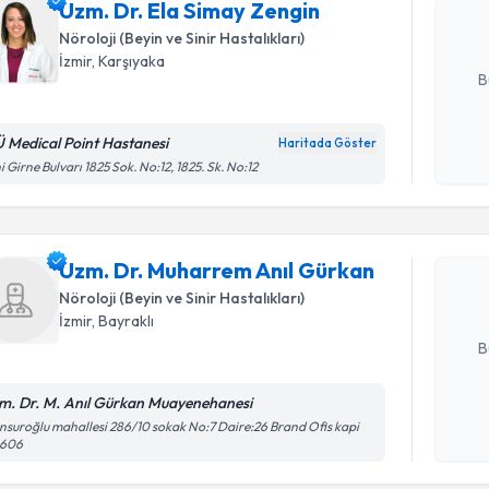
Uzm. Dr. Ela Simay Zengin
hazırlandığ
Nöroloji (Beyin ve Sinir Hastalıkları)
E-posta Ad
İzmir
, Karşıyaka
B
Ü Medical Point Hastanesi
Haritada Göster
Randevu T
Kişisel
i Girne Bulvarı 1825 Sok. No:12, 1825. Sk. No:12
okudum
işlenm
Uzm. Dr. 
oluşturun. 
Uzm. Dr. Muharrem Anıl Gürkan
hazırlandığ
Nöroloji (Beyin ve Sinir Hastalıkları)
E-posta Ad
İzmir
, Bayraklı
B
m. Dr. M. Anıl Gürkan Muayenehanesi
Kişisel
suroğlu mahallesi 286/10 sokak No:7 Daire:26 Brand Ofis kapi
:606
okudum
işlenm