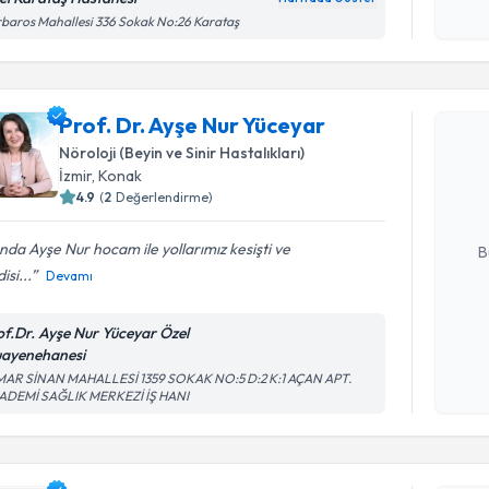
işlenm
baros Mahallesi 336 Sokak No:26 Karataş
Randevu T
Prof. Dr. Ayşe Nur Yüceyar
Prof. Dr. 
Nöroloji (Beyin ve Sinir Hastalıkları)
oluşturun. 
İzmir
, Konak
hazırlandığ
4.9
(
2
Değerlendirme)
E-posta Ad
ında Ayşe Nur hocam ile yollarımız kesişti ve
B
isi...
Devamı
Kişisel
of.Dr. Ayşe Nur Yüceyar Özel
okudum
ayenehanesi
işlenm
Randevu T
MAR SİNAN MAHALLESİ 1359 SOKAK NO:5 D:2 K:1 AÇAN APT.
ADEMİ SAĞLIK MERKEZİ İŞ HANI
Uzm. Dr. 
oluşturun. 