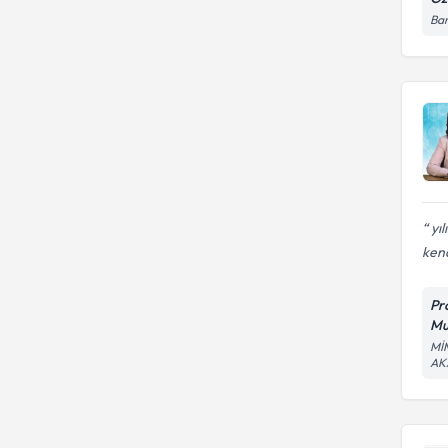
Bar
yıl
kend
Pr
Mu
Mİ
AK