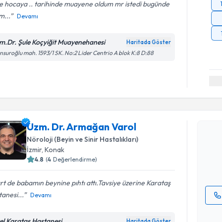
e hocaya .. tarihinde muayene oldum mr istedi bugünde
im...
Devamı
m.Dr. Şule Koçyiğit Muayenehanesi
Haritada Göster
suroğlu mah. 1593/1 SK. No:2 Lider Centrio A blok K:8 D:88
Randevu T
Uzm. Dr. 
Uzm. Dr. Armağan Varol
Size bu uzm
Nöroloji (Beyin ve Sinir Hastalıkları)
hazırlandığ
İzmir
, Konak
4.8
(
4
Değerlendirme)
E-posta Ad
t de babamın beynine pıhtı attı.Tavsiye üzerine Karataş
anesi...
Devamı
Kişisel
okudum
el Karataş Hastanesi
Haritada Göster