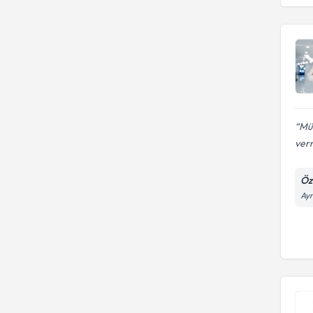
Fakültesi
Mük
ver
Öz
Ayr