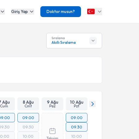
Giriş Yap
Doktor musun?
Sıralama
Akıllı Sıralama
7 Ağu
8 Ağu
9 Ağu
10 Ağu
Cum
Cmt
Paz
Pzt
09:00
09:00
09:00
09:30
09:30
09:30
10:00
10:00
10:00
Takvim