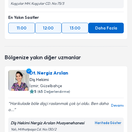
Kuşçular MH. Kuşçular CD. No:75/3
En Yakın Saatler
11:00
12:00
13:00
Daha Fazla
Bölgenize yakın diğer uzmanlar
Dt. Nergiz Arslan
Diş Hekimi
İzmir
, Güzelbahçe
5
(
45
Değerlendirme)
Harikulade böle dișçi raslanmak çok iyi oldu. Ben daha
Devamı
o...
Diş Hekimi Nergiz Arslan Muayenehanesi
Haritada Göster
Yalı, Mithatpaşa Cd. No:130/2