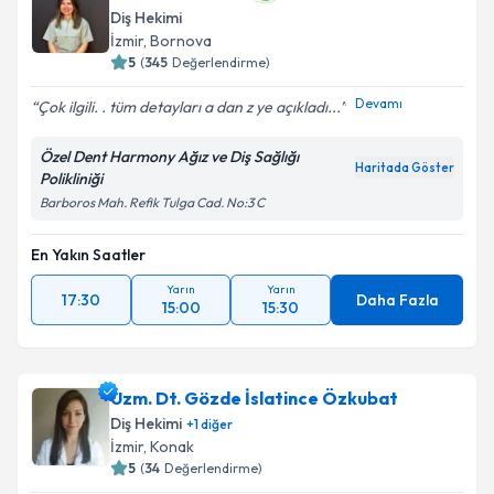
Diş Hekimi
İzmir
, Bornova
5
(
345
Değerlendirme)
Devamı
Çok ilgili. . tüm detayları a dan z ye açıkladı...
Özel Dent Harmony Ağız ve Diş Sağlığı
Haritada Göster
Polikliniği
Barboros Mah. Refik Tulga Cad. No:3 C
En Yakın Saatler
Yarın
Yarın
17:30
Daha Fazla
15:00
15:30
Uzm. Dt. Gözde İslatince Özkubat
Diş Hekimi
+
1
diğer
İzmir
, Konak
5
(
34
Değerlendirme)