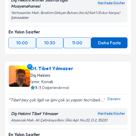
Diş Hekimi Ahmet Silahtaroğlu
Haritada Göster
Muayenehanesi
Yarhasanlar Mah. İbrahim Gökçen Bulvarı,No:42 Kat:1 (Evkur Karşısı)
Şehzadeler
En Yakın Saatler
10:00
10:30
11:00
Daha Fazla
Dt. Tibet Yılmazer
Diş Hekimi
İzmir
, Konak
5
(
1
Değerlendirme)
Devamı
Tibet bey çok ilgili ve işini çok iyi yapan tecrübeli...
Diş Hekimi Tibet Yılmazer
Haritada Göster
Alsancak Mah. Ali Çetinkaya Bulv. Ülkü Apt. No:22, D:2, 35220
En Yakın Saatler