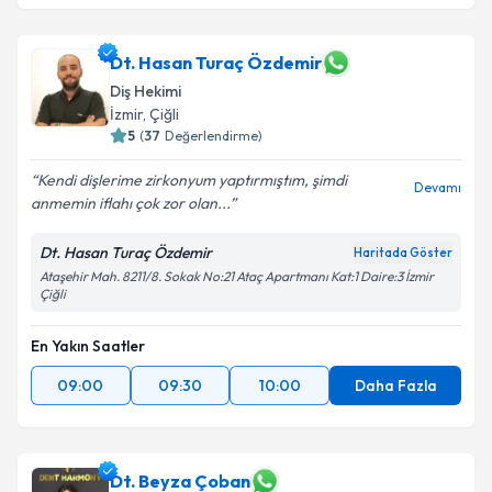
Dt. Hasan Turaç Özdemir
Diş Hekimi
İzmir
, Çiğli
5
(
37
Değerlendirme)
Kendi dişlerime zirkonyum yaptırmıştım, şimdi
Devamı
anmemin iflahı çok zor olan...
Dt. Hasan Turaç Özdemir
Haritada Göster
Ataşehir Mah. 8211/8. Sokak No:21 Ataç Apartmanı Kat:1 Daire:3 İzmir
Çiğli
En Yakın Saatler
09:00
09:30
10:00
Daha Fazla
Dt. Beyza Çoban