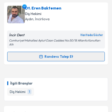
Dt. Eren Baktemen
Diş Hekimi
Aydın
, İncirliova
İncir Dent
Haritada Göster
Cumhuriyet Mahallesi Aykut Ozan Caddesi No:50/18 Atlantis Konutları
Altı
Randevu Talep Et
Randevu Takvimi Talebi
Dt. Eren Baktemen
için randevu takvimi talebi
oluşturun. Size bu uzmandan randevu almanız için bir
İlgili Branşlar
takvim hazırlandığında e-posta ile bilgilendireceğiz.
Diş Hekimi
1
E-posta Adresiniz