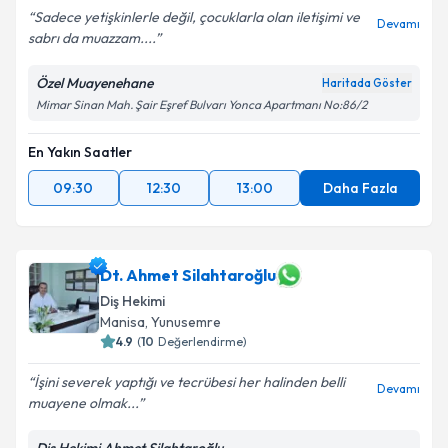
Sadece yetişkinlerle değil, çocuklarla olan iletişimi ve
Devamı
sabrı da muazzam....
Özel Muayenehane
Haritada Göster
Mimar Sinan Mah. Şair Eşref Bulvarı Yonca Apartmanı No:86/2
En Yakın Saatler
09:30
12:30
13:00
Daha Fazla
Dt. Ahmet Silahtaroğlu
Diş Hekimi
Manisa
, Yunusemre
4.9
(
10
Değerlendirme)
İşini severek yaptığı ve tecrübesi her halinden belli
Devamı
muayene olmak...