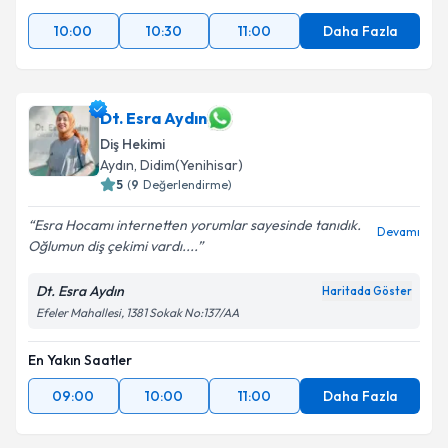
10:00
10:30
11:00
Daha Fazla
Dt. Esra Aydın
Diş Hekimi
Aydın
, Didim(Yenihisar)
5
(
9
Değerlendirme)
Esra Hocamı internetten yorumlar sayesinde tanıdık.
Devamı
Oğlumun diş çekimi vardı....
Dt. Esra Aydın
Haritada Göster
Efeler Mahallesi, 1381 Sokak No:137/AA
En Yakın Saatler
09:00
10:00
11:00
Daha Fazla