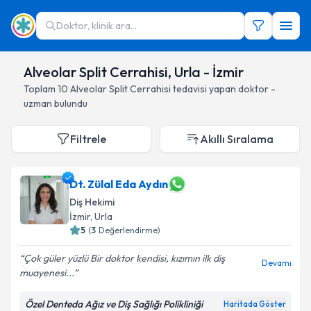
Doktor, klinik ara...
Alveolar Split Cerrahisi, Urla - İzmir
Toplam
10
Alveolar Split Cerrahisi
tedavisi yapan doktor -
uzman bulundu
Filtrele
Akıllı Sıralama
Dt. Zülal Eda Aydın
Diş Hekimi
İzmir
, Urla
5
(
3
Değerlendirme)
Çok güler yüzlü Bir doktor kendisi, kızımın ilk diş
Devamı
muayenesi...
Özel Denteda Ağız ve Diş Sağlığı Polikliniği
Haritada Göster