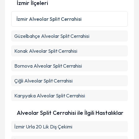
İzmir İlçeleri
Kişisel verilerimin işlenmesine ilişkin
Aydınlatma
Metni
'ni okudum ve kişisel verilerimin belirtilen
İzmir
Alveolar Split Cerrahisi
kapsamda işlenmesini kabul ediyorum.
Güzelbahçe
Alveolar Split Cerrahisi
Takvim Talebini Gönder
Konak
Alveolar Split Cerrahisi
Bornova
Alveolar Split Cerrahisi
Çiğli
Alveolar Split Cerrahisi
Karşıyaka
Alveolar Split Cerrahisi
Alveolar Split Cerrahisi ile İlgili Hastalıklar
İzmir Urla 20 Lik Diş Çekimi