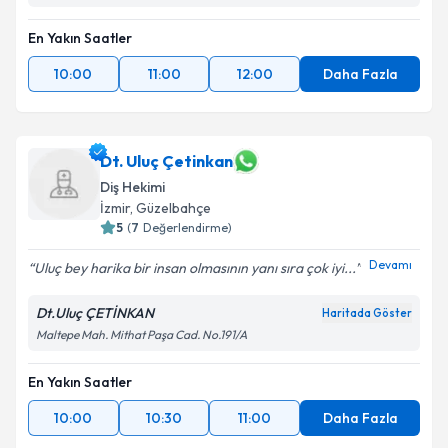
En Yakın Saatler
10:00
11:00
12:00
Daha Fazla
Dt. Uluç Çetinkan
Diş Hekimi
İzmir
, Güzelbahçe
5
(
7
Değerlendirme)
Devamı
Uluç bey harika bir insan olmasının yanı sıra çok iyi...
Dt.Uluç ÇETİNKAN
Haritada Göster
Maltepe Mah. Mithat Paşa Cad. No.191/A
En Yakın Saatler
10:00
10:30
11:00
Daha Fazla