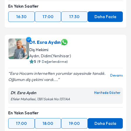
En Yakın Saatler
16:30
17:00
17:30
Daha Fazla
Dt. Esra Aydın
Diş Hekimi
Aydın
, Didim(Yenihisar)
5
(
9
Değerlendirme)
Esra Hocamı internetten yorumlar sayesinde tanıdık.
Devamı
Oğlumun diş çekimi vardı....
Dt. Esra Aydın
Haritada Göster
Efeler Mahallesi, 1381 Sokak No:137/AA
En Yakın Saatler
17:00
18:00
19:00
Daha Fazla