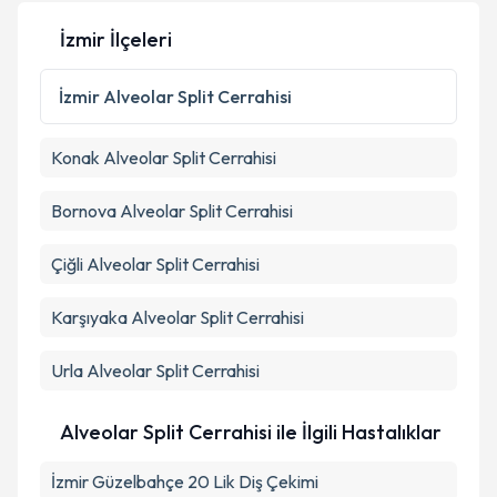
İzmir İlçeleri
Kişisel verilerimin işlenmesine ilişkin
Aydınlatma
Metni
'ni okudum ve kişisel verilerimin belirtilen
İzmir
Alveolar Split Cerrahisi
kapsamda işlenmesini kabul ediyorum.
Konak
Alveolar Split Cerrahisi
Takvim Talebini Gönder
Bornova
Alveolar Split Cerrahisi
Çiğli
Alveolar Split Cerrahisi
Karşıyaka
Alveolar Split Cerrahisi
Urla
Alveolar Split Cerrahisi
Alveolar Split Cerrahisi ile İlgili Hastalıklar
İzmir Güzelbahçe 20 Lik Diş Çekimi