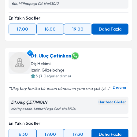
Yalı, Mithatpaşa Cd. No:130/2
En Yakın Saatler
17:00
18:00
19:00
Daha Fazla
Dt. Uluç Çetinkan
Diş Hekimi
İzmir
, Güzelbahçe
5
(
7
Değerlendirme)
Devamı
Uluç bey harika bir insan olmasının yanı sıra çok iyi...
Dt.Uluç ÇETİNKAN
Haritada Göster
Maltepe Mah. Mithat Paşa Cad. No.191/A
En Yakın Saatler
16:30
17:00
17:30
Daha Fazla