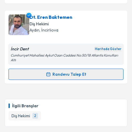
Dt. Eren Baktemen
Diş Hekimi
Aydın
, İncirliova
İncir Dent
Haritada Göster
Cumhuriyet Mahallesi Aykut Ozan Caddesi No:50/18 Atlantis Konutları
Altı
Randevu Talep Et
Randevu Takvimi Talebi
Dt. Eren Baktemen
için randevu takvimi talebi
oluşturun. Size bu uzmandan randevu almanız için bir
İlgili Branşlar
takvim hazırlandığında e-posta ile bilgilendireceğiz.
Diş Hekimi
2
E-posta Adresiniz