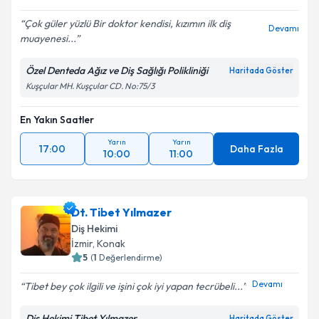
Çok güler yüzlü Bir doktor kendisi, kızımın ilk diş
Devamı
muayenesi...
Özel Denteda Ağız ve Diş Sağlığı Polikliniği
Haritada Göster
Kuşçular MH. Kuşçular CD. No:75/3
En Yakın Saatler
Yarın
Yarın
17:00
Daha Fazla
10:00
11:00
Dt. Tibet Yılmazer
Diş Hekimi
İzmir
, Konak
5
(
1
Değerlendirme)
Devamı
Tibet bey çok ilgili ve işini çok iyi yapan tecrübeli...
Diş Hekimi Tibet Yılmazer
Haritada Göster