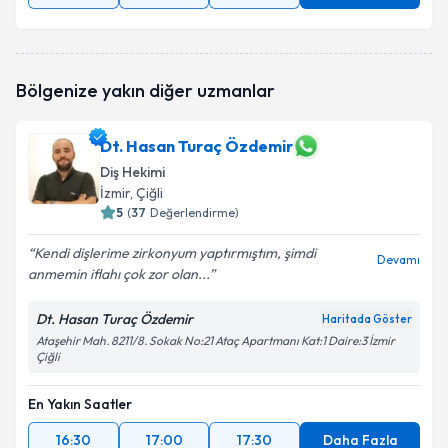
Bölgenize yakın diğer uzmanlar
Dt. Hasan Turaç Özdemir
Diş Hekimi
İzmir
, Çiğli
5
(
37
Değerlendirme)
Kendi dişlerime zirkonyum yaptırmıştım, şimdi
Devamı
anmemin iflahı çok zor olan...
Dt. Hasan Turaç Özdemir
Haritada Göster
Ataşehir Mah. 8211/8. Sokak No:21 Ataç Apartmanı Kat:1 Daire:3 İzmir
Çiğli
En Yakın Saatler
16:30
17:00
17:30
Daha Fazla