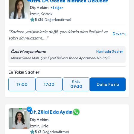
Uzm. Dt. Gözde İslatince Özkubat
Diş Hekimi
+
1
diğer
İzmir
, Konak
5
(
34
Değerlendirme)
Sadece yetişkinlerle değil, çocuklarla olan iletişimi ve
Devamı
sabrı da muazzam....
Özel Muayenehane
Haritada Göster
Mimar Sinan Mah. Şair Eşref Bulvarı Yonca Apartmanı No:86/2
En Yakın Saatler
11 Ağu
17:00
17:30
Daha Fazla
09:30
Dt. Zülal Eda Aydın
Diş Hekimi
İzmir
, Urla
5
(
3
Değerlendirme)