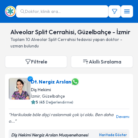
Doktor, klinik ara...
Alveolar Split Cerrahisi, Güzelbahçe - İzmir
Toplam
10
Alveolar Split Cerrahisi
tedavisi yapan doktor -
uzman bulundu
Filtrele
Akıllı Sıralama
Dt. Nergiz Arslan
Diş Hekimi
İzmir
, Güzelbahçe
5
(
45
Değerlendirme)
Harikulade böle dișçi raslanmak çok iyi oldu. Ben daha
Devamı
o...
Diş Hekimi Nergiz Arslan Muayenehanesi
Haritada Göster