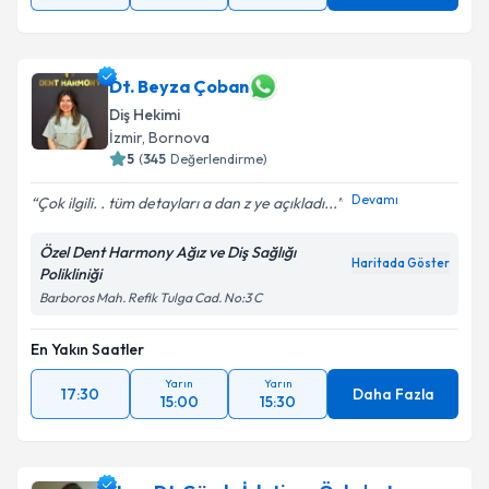
Dt. Beyza Çoban
Diş Hekimi
İzmir
, Bornova
5
(
345
Değerlendirme)
Devamı
Çok ilgili. . tüm detayları a dan z ye açıkladı...
Özel Dent Harmony Ağız ve Diş Sağlığı
Haritada Göster
Polikliniği
Barboros Mah. Refik Tulga Cad. No:3 C
En Yakın Saatler
Yarın
Yarın
17:30
Daha Fazla
15:00
15:30