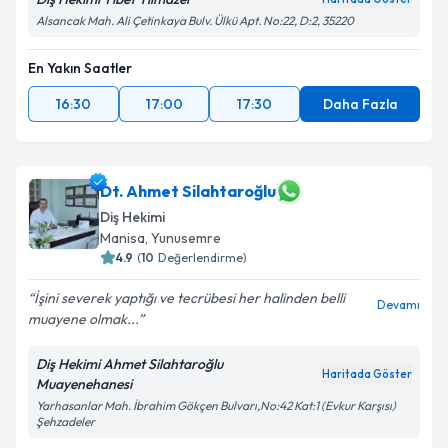
Alsancak Mah. Ali Çetinkaya Bulv. Ülkü Apt. No:22, D:2, 35220
En Yakın Saatler
16:30
17:00
17:30
Daha Fazla
Dt. Ahmet Silahtaroğlu
Diş Hekimi
Manisa
, Yunusemre
4.9
(
10
Değerlendirme)
İşini severek yaptığı ve tecrübesi her halinden belli
Devamı
muayene olmak...
Diş Hekimi Ahmet Silahtaroğlu
Haritada Göster
Muayenehanesi
Yarhasanlar Mah. İbrahim Gökçen Bulvarı,No:42 Kat:1 (Evkur Karşısı)
Şehzadeler