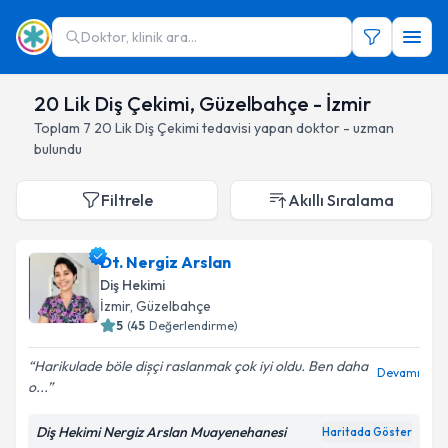
Doktor, klinik ara...
20 Lik Diş Çekimi, Güzelbahçe - İzmir
Toplam
7
20 Lik Diş Çekimi
tedavisi yapan doktor - uzman
bulundu
Filtrele
Akıllı Sıralama
Dt. Nergiz Arslan
Diş Hekimi
İzmir
, Güzelbahçe
5
(
45
Değerlendirme)
Harikulade böle dișçi raslanmak çok iyi oldu. Ben daha
Devamı
o...
Diş Hekimi Nergiz Arslan Muayenehanesi
Haritada Göster