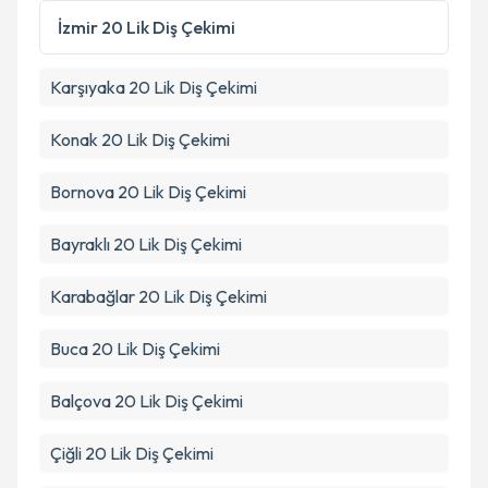
Metni
'ni okudum ve kişisel verilerimin belirtilen
İzmir
20 Lik Diş Çekimi
kapsamda işlenmesini kabul ediyorum.
Karşıyaka
20 Lik Diş Çekimi
Takvim Talebini Gönder
Konak
20 Lik Diş Çekimi
Bornova
20 Lik Diş Çekimi
Bayraklı
20 Lik Diş Çekimi
Karabağlar
20 Lik Diş Çekimi
Buca
20 Lik Diş Çekimi
Balçova
20 Lik Diş Çekimi
Çiğli
20 Lik Diş Çekimi