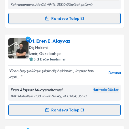
Kahramandere, Ata Cd. 49/16, 35310 Güzelbahçe/İzmir
Randevu Talep Et
Randevu Takvimi Talebi
Dt. Güliz Karacaoğlu
için randevu takvimi talebi
Dt. Eren E. Alayvaz
oluşturun. Size bu uzmandan randevu almanız için bir
Diş Hekimi
takvim hazırlandığında e-posta ile bilgilendireceğiz.
İzmir
, Güzelbahçe
5
(
1
Değerlendirme)
E-posta Adresiniz
Eren bey yaklaşık yıldır diş hekimim , implantımı
Devamı
yaptı...
Eren Alayvaz Muayenehanesi
Haritada Göster
Kişisel verilerimin işlenmesine ilişkin
Aydınlatma
Yelki Mahallesi 2730 Sokak No:45_2A C Blok, 35310
Metni
'ni okudum ve kişisel verilerimin belirtilen
kapsamda işlenmesini kabul ediyorum.
Randevu Talep Et
Randevu Takvimi Talebi
Takvim Talebini Gönder