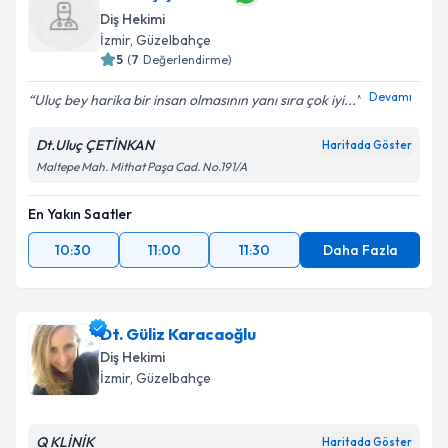
Diş Hekimi
İzmir
, Güzelbahçe
5
(
7
Değerlendirme)
Devamı
Uluç bey harika bir insan olmasının yanı sıra çok iyi...
Dt.Uluç ÇETİNKAN
Haritada Göster
Maltepe Mah. Mithat Paşa Cad. No.191/A
En Yakın Saatler
10:30
11:00
11:30
Daha Fazla
Dt. Güliz Karacaoğlu
Diş Hekimi
İzmir
, Güzelbahçe
Q KLİNİK
Haritada Göster