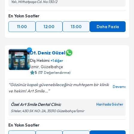
Yalı, Mithatpaşa Cd. No:130/2
En Yakın Saatler
11:00
12:00
13:00
Daha Fazla
Dt. Deniz Güzel
Diş Hekimi
+
1
diğer
İzmir
, Güzelbahçe
5
(
17
Değerlendirme)
Gözünüz kapalı güvenebileceğiniz muhteşem bir klinik
Devamı
ve hekim! Art Smile...
Özel Art Smile Dental Clinic
Haritada Göster
Siteler, 430 SK NO: 2A, 35310 Güzelbahçe/İzmir
En Yakın Saatler