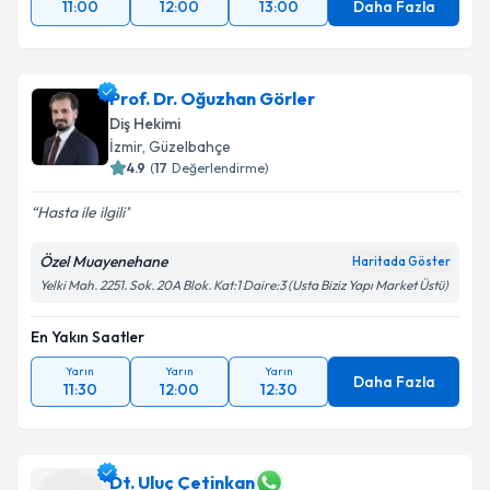
11:00
12:00
13:00
Daha Fazla
Prof. Dr. Oğuzhan Görler
Diş Hekimi
İzmir
, Güzelbahçe
4.9
(
17
Değerlendirme)
Hasta ile ilgili
Özel Muayenehane
Haritada Göster
Yelki Mah. 2251. Sok. 20A Blok. Kat:1 Daire:3 (Usta Biziz Yapı Market Üstü)
En Yakın Saatler
Yarın
Yarın
Yarın
Daha Fazla
11:30
12:00
12:30
Dt. Uluç Çetinkan