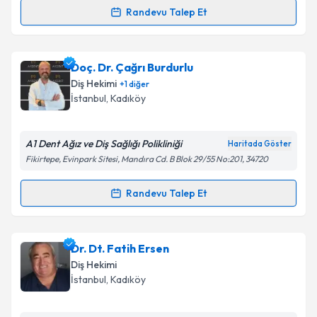
Randevu Talep Et
Randevu Takvimi Talebi
Dt. Sait Nevzat
için randevu takvimi talebi oluşturun.
Doç. Dr. Çağrı Burdurlu
Size bu uzmandan randevu almanız için bir takvim
Diş Hekimi
+
1
diğer
hazırlandığında e-posta ile bilgilendireceğiz.
İstanbul
, Kadıköy
E-posta Adresiniz
A1 Dent Ağız ve Diş Sağlığı Polikliniği
Haritada Göster
Fikirtepe, Evinpark Sitesi, Mandıra Cd. B Blok 29/55 No:201, 34720
Kişisel verilerimin işlenmesine ilişkin
Aydınlatma
Randevu Talep Et
Randevu Takvimi Talebi
Metni
'ni okudum ve kişisel verilerimin belirtilen
kapsamda işlenmesini kabul ediyorum.
Doç. Dr. Çağrı Burdurlu
için randevu takvimi talebi
Dr. Dt. Fatih Ersen
oluşturun. Size bu uzmandan randevu almanız için bir
Takvim Talebini Gönder
Diş Hekimi
takvim hazırlandığında e-posta ile bilgilendireceğiz.
İstanbul
, Kadıköy
E-posta Adresiniz