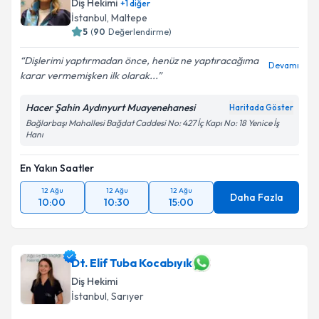
Diş Hekimi
+
1
diğer
İstanbul
, Maltepe
5
(
90
Değerlendirme)
Dişlerimi yaptırmadan önce, henüz ne yaptıracağıma
Devamı
karar vermemişken ilk olarak...
Hacer Şahin Aydınyurt Muayenehanesi
Haritada Göster
Bağlarbaşı Mahallesi Bağdat Caddesi No: 427 İç Kapı No: 18 Yenice İş
Hanı
En Yakın Saatler
12 Ağu
12 Ağu
12 Ağu
Daha Fazla
10:00
10:30
15:00
Dt. Elif Tuba Kocabıyık
Diş Hekimi
İstanbul
, Sarıyer