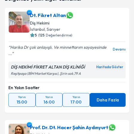
Dt. Fikret Altan
Diş Hekimi
İstanbul
, Sarıyer
5
(
125
Değerlendirme)
Harika Dr çok anlayışlı. Ve minnettarım sayayesinde
Devamı
...
DİŞ HEKİMİ FİKRET ALTAN DİŞ KLİNİĞİ
Haritada Göster
Reşitpaşa (BİM Market Karşısı), Şirin sok.79 A
En Yakın Saatler
Yarın
Yarın
Yarın
Daha Fazla
15:00
16:00
17:00
Prof. Dr. Dt. Hacer Şahin Aydınyurt