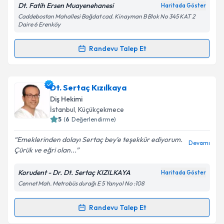
Dt. Fatih Ersen Muayenehanesi
Haritada Göster
Caddebostan Mahallesi Bağdat cad. Kinayman B Blok No 345 KAT 2
Daire 6 Erenköy
Kişisel verilerimin işlenmesine ilişkin
Aydınlatma
Randevu Talep Et
Metni
'ni okudum ve kişisel verilerimin belirtilen
Randevu Takvimi Talebi
kapsamda işlenmesini kabul ediyorum.
Dr. Dt. Fatih Ersen
için randevu takvimi talebi
Dt. Sertaç Kızılkaya
Takvim Talebini Gönder
oluşturun. Size bu uzmandan randevu almanız için bir
Diş Hekimi
takvim hazırlandığında e-posta ile bilgilendireceğiz.
İstanbul
, Küçükçekmece
5
(
6
Değerlendirme)
E-posta Adresiniz
Emeklerinden dolayı Sertaç bey'e teşekkür ediyorum.
Devamı
Çürük ve eğri olan...
Korudent - Dr. Dt. Sertaç KIZILKAYA
Haritada Göster
Kişisel verilerimin işlenmesine ilişkin
Aydınlatma
Cennet Mah. Metrobüs durağı E 5 Yanyol No :108
Metni
'ni okudum ve kişisel verilerimin belirtilen
kapsamda işlenmesini kabul ediyorum.
Randevu Talep Et
Randevu Takvimi Talebi