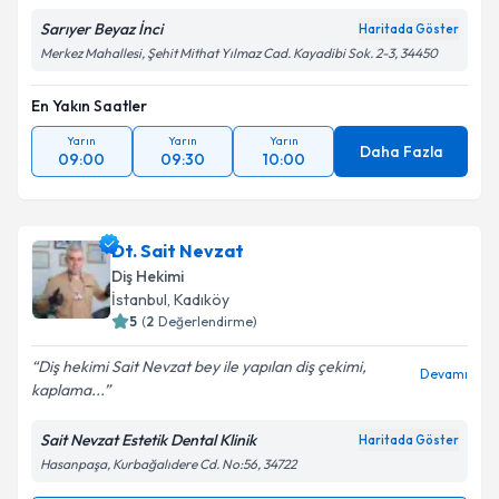
Sarıyer Beyaz İnci
Haritada Göster
Merkez Mahallesi, Şehit Mithat Yılmaz Cad. Kayadibi Sok. 2-3, 34450
En Yakın Saatler
Yarın
Yarın
Yarın
Daha Fazla
09:00
09:30
10:00
Dt. Sait Nevzat
Diş Hekimi
İstanbul
, Kadıköy
5
(
2
Değerlendirme)
Diş hekimi Sait Nevzat bey ile yapılan diş çekimi,
Devamı
kaplama...
Sait Nevzat Estetik Dental Klinik
Haritada Göster
Hasanpaşa, Kurbağalıdere Cd. No:56, 34722