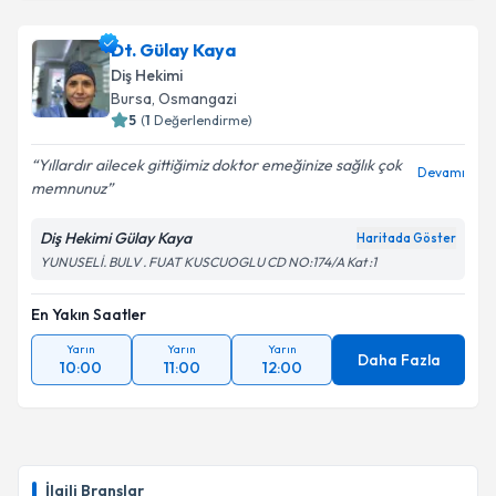
Takvim Talebini Gönder
Dt. Sertaç Kızılkaya
için randevu takvimi talebi
Dt. Gülay Kaya
oluşturun. Size bu uzmandan randevu almanız için bir
Diş Hekimi
takvim hazırlandığında e-posta ile bilgilendireceğiz.
Bursa
, Osmangazi
5
(
1
Değerlendirme)
E-posta Adresiniz
Yıllardır ailecek gittiğimiz doktor emeğinize sağlık çok
Devamı
memnunuz
Diş Hekimi Gülay Kaya
Haritada Göster
Kişisel verilerimin işlenmesine ilişkin
Aydınlatma
YUNUSELİ. BULV . FUAT KUSCUOGLU CD NO:174/A Kat :1
Metni
'ni okudum ve kişisel verilerimin belirtilen
kapsamda işlenmesini kabul ediyorum.
En Yakın Saatler
Yarın
Yarın
Yarın
Takvim Talebini Gönder
Daha Fazla
10:00
11:00
12:00
İlgili Branşlar