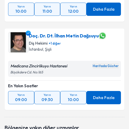
Yarın
Yarın
Yarın
Daha Fazla
10:00
11:00
12:00
Doç. Dr. Dt. İlhan Metin Dağsuyu
Diş Hekimi
+
1
diğer
İstanbul
, Şişli
Medicana Zincirlikuyu Hastanesi
Haritada Göster
Büyükdere Cd. No:165
En Yakın Saatler
Yarın
Yarın
Yarın
Daha Fazla
09:00
09:30
10:00
Bölgenize yakın diğer uzmanlar