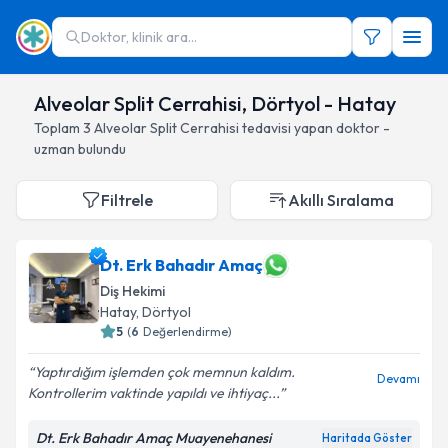
Doktor, klinik ara...
Alveolar Split Cerrahisi, Dörtyol - Hatay
Toplam
3
Alveolar Split Cerrahisi
tedavisi yapan doktor -
uzman bulundu
Filtrele
Akıllı Sıralama
Dt. Erk Bahadır Amaç
Diş Hekimi
Hatay
, Dörtyol
5
(
6
Değerlendirme)
Yaptırdığım işlemden çok memnun kaldım.
Devamı
Kontrollerim vaktinde yapıldı ve ihtiyaç...
Dt. Erk Bahadır Amaç Muayenehanesi
Haritada Göster