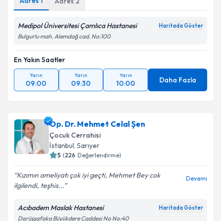
Adres
1
Adres
2
Takvim Talebini Gönder
Medipol Üniversitesi Çamlıca Hastanesi
Haritada Göster
Bulgurlu mah. Alemdağ cad. No:100
En Yakın Saatler
Yarın
Yarın
Yarın
Daha Fazla
09:00
09:30
10:00
Op. Dr. Mehmet Celal Şen
Çocuk Cerrahisi
İstanbul
, Sarıyer
5
(
226
Değerlendirme)
Kızımın ameliyatı çok iyi geçti, Mehmet Bey cok
Devamı
ilgilendi, teşhis...
Acıbadem Maslak Hastanesi
Haritada Göster
Darüşşafaka Büyükdere Caddesi No No:40