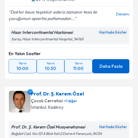
Doktor beye teşekkür ederiz zamanın tesis ile
Devamı
çocuğumun apantisi patlamadan...
Hisar Intercontinental Hastanesi
Haritada Göster
Saray, Hisar Intercontinental Hospital, 34768
En Yakın Saatler
Yarın
Yarın
Yarın
Daha Fazla
10:00
10:30
11:00
Prof. Dr. Ş. Kerem Özel
Çocuk Cerrahisi
+
1
diğer
İstanbul
, Kadıköy
Prof. Dr. Ş. Kerem Özel Muayenehanesi
Haritada Göster
Bağdat Cad. No:121 A Blok Kat:2 Daire:4 Feneryolu 34724