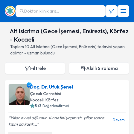
Doktor, klinik ara...
Alt Islatma (Gece İşemesi, Enürezis), Körfez
- Kocaeli
Toplam
10
Alt Islatma (Gece İşemesi, Enürezis)
tedavisi yapan
doktor - uzman bulundu
Filtrele
Akıllı Sıralama
Doç. Dr. Ufuk Şenel
Çocuk Cerrahisi
Kocaeli
, Körfez
5
(
3
Değerlendirme)
Yıllar evvel oğlumun sünnetini yapmıştı, yıllar sonra
Devamı
kızım da kasık...