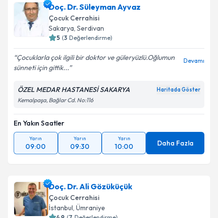
Doç. Dr. Süleyman Ayvaz
Çocuk Cerrahisi
Sakarya
, Serdivan
5
(
3
Değerlendirme)
Çocuklarla çok ilgili bir doktor ve güleryüzlü.Oğlumun
Devamı
sünneti için gittik...
ÖZEL MEDAR HASTANESİ SAKARYA
Haritada Göster
Kemalpaşa, Bağlar Cd. No:116
En Yakın Saatler
Yarın
Yarın
Yarın
Daha Fazla
09:00
09:30
10:00
Doç. Dr. Ali Gözüküçük
Çocuk Cerrahisi
İstanbul
, Ümraniye
4.9
(
7
Değerlendirme)