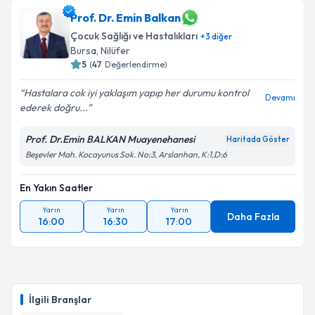
Prof. Dr. Emin Balkan
Çocuk Sağlığı ve Hastalıkları
+
3
diğer
Bursa
, Nilüfer
5
(
47
Değerlendirme)
Hastalara cok iyi yaklaşım yapıp her durumu kontrol
Devamı
ederek doğru...
Prof. Dr.Emin BALKAN Muayenehanesi
Haritada Göster
Beşevler Mah. Kocayunus Sok. No:3, Arslanhan, K:1,D:6
En Yakın Saatler
Yarın
Yarın
Yarın
Daha Fazla
16:00
16:30
17:00
İlgili Branşlar