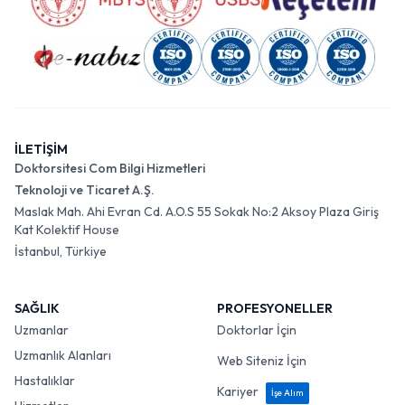
İLETİŞİM
Doktorsitesi Com Bilgi Hizmetleri
Teknoloji ve Ticaret A.Ş.
Maslak Mah. Ahi Evran Cd. A.O.S 55 Sokak No:2 Aksoy Plaza Giriş
Kat Kolektif House
İstanbul, Türkiye
SAĞLIK
PROFESYONELLER
Uzmanlar
Doktorlar İçin
Uzmanlık Alanları
Web Siteniz İçin
Hastalıklar
Kariyer
İşe Alım