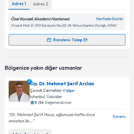
Adres
1
Adres
2
Özel Kocaeli Akademi Hastanesi
Haritada Göster
Ovacık Mah D-100 Karayolu No:22-24 Yahya Kaptan Durağı, 41140
Randevu Talep Et
Randevu Takvimi Talebi
Doç. Dr. Ufuk Şenel
için randevu takvimi talebi
Bölgenize yakın diğer uzmanlar
oluşturun. Size bu uzmandan randevu almanız için bir
takvim hazırlandığında e-posta ile bilgilendireceğiz.
Op. Dr. Mehmet Şerif Arslan
E-posta Adresiniz
Çocuk Cerrahisi
+
1
diğer
İstanbul
, Üsküdar
5
(
56
Değerlendirme)
Dr. Mehmet Şerif Hoca, oğlumuza hafta önce
Kişisel verilerimin işlenmesine ilişkin
Aydınlatma
Devamı
anestezi ile...
Metni
'ni okudum ve kişisel verilerimin belirtilen
kapsamda işlenmesini kabul ediyorum.