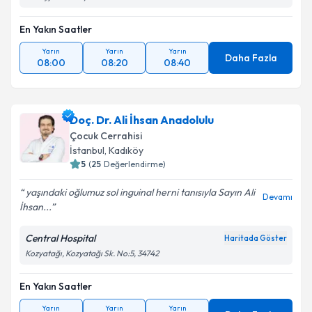
En Yakın Saatler
Yarın
Yarın
Yarın
Daha Fazla
08:00
08:20
08:40
Doç. Dr. Ali İhsan Anadolulu
Çocuk Cerrahisi
İstanbul
, Kadıköy
5
(
25
Değerlendirme)
yaşındaki oğlumuz sol inguinal herni tanısıyla Sayın Ali
Devamı
İhsan...
Central Hospital
Haritada Göster
Kozyatağı, Kozyatağı Sk. No:5, 34742
En Yakın Saatler
Yarın
Yarın
Yarın