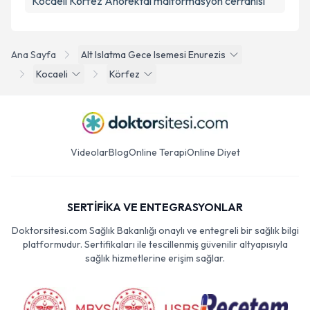
Kocaeli Körfez Anorektal malformasyon cerrahisi
Ana Sayfa
Alt Islatma Gece Isemesi Enurezis
Kocaeli
Körfez
Videolar
Blog
Online Terapi
Online Diyet
SERTİFİKA VE ENTEGRASYONLAR
Doktorsitesi.com Sağlık Bakanlığı onaylı ve entegreli bir sağlık bilgi
platformudur. Sertifikaları ile tescillenmiş güvenilir altyapısıyla
sağlık hizmetlerine erişim sağlar.