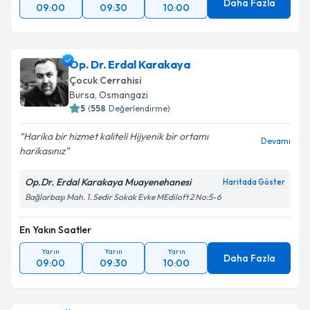
Daha Fazla
09:00
09:30
10:00
Op. Dr. Erdal Karakaya
Çocuk Cerrahisi
Bursa
, Osmangazi
5
(
558
Değerlendirme)
Harika bir hizmet kaliteli Hijyenik bir ortamı
Devamı
harikasınız
Op.Dr. Erdal Karakaya Muayenehanesi
Haritada Göster
Bağlarbaşı Mah. 1. Sedir Sokak Evke MEdiloft 2 No:5-6
En Yakın Saatler
Yarın
Yarın
Yarın
Daha Fazla
09:00
09:30
10:00