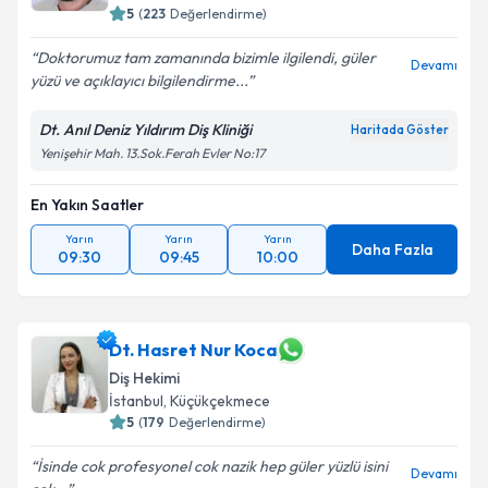
5
(
223
Değerlendirme)
Doktorumuz tam zamanında bizimle ilgilendi, güler
Devamı
yüzü ve açıklayıcı bilgilendirme...
Dt. Anıl Deniz Yıldırım Diş Kliniği
Haritada Göster
Yenişehir Mah. 13.Sok.Ferah Evler No:17
En Yakın Saatler
Yarın
Yarın
Yarın
Daha Fazla
09:30
09:45
10:00
Dt. Hasret Nur Koca
Diş Hekimi
İstanbul
, Küçükçekmece
5
(
179
Değerlendirme)
İsinde cok profesyonel cok nazik hep güler yüzlü isini
Devamı