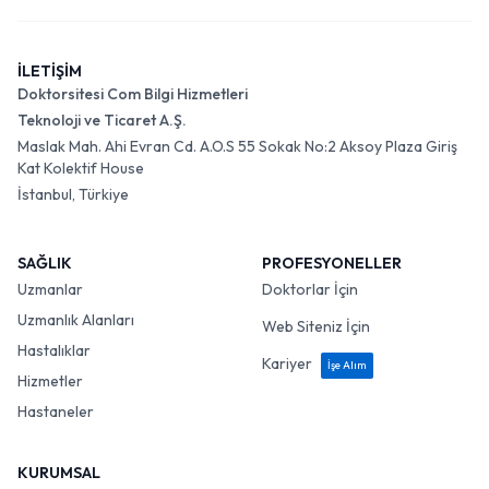
İLETİŞİM
Doktorsitesi Com Bilgi Hizmetleri
Teknoloji ve Ticaret A.Ş.
Maslak Mah. Ahi Evran Cd. A.O.S 55 Sokak No:2 Aksoy Plaza Giriş
Kat Kolektif House
İstanbul, Türkiye
SAĞLIK
PROFESYONELLER
Uzmanlar
Doktorlar İçin
Uzmanlık Alanları
Web Siteniz İçin
Hastalıklar
Kariyer
İşe Alım
Hizmetler
Hastaneler
KURUMSAL