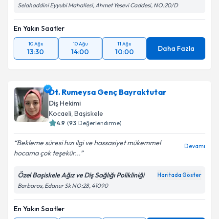
Selahaddini Eyyubi Mahallesi, Ahmet Yesevi Caddesi, NO:20/D
En Yakın Saatler
10 Ağu
10 Ağu
11 Ağu
Daha Fazla
13:30
14:00
10:00
Dt. Rumeysa Genç Bayraktutar
Diş Hekimi
Kocaeli
, Başiskele
4.9
(
93
Değerlendirme)
Bekleme süresi hızı ilgi ve hassasiyet mükemmel
Devamı
hocama çok teşekür...
Özel Başiskele Ağız ve Diş Sağlığı Polikliniği
Haritada Göster
Barbaros, Edanur Sk NO:28, 41090
En Yakın Saatler