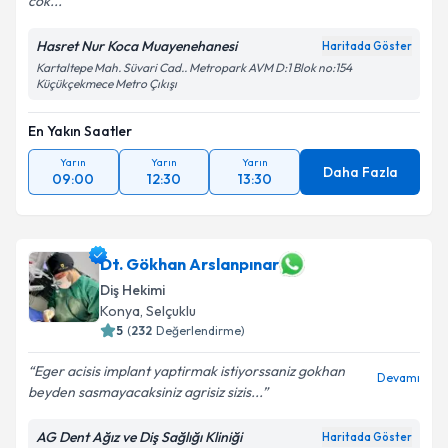
cok...
Hasret Nur Koca Muayenehanesi
Haritada Göster
Kartaltepe Mah. Süvari Cad.. Metropark AVM D:1 Blok no:154
Küçükçekmece Metro Çıkışı
En Yakın Saatler
Yarın
Yarın
Yarın
Daha Fazla
09:00
12:30
13:30
Dt. Gökhan Arslanpınar
Diş Hekimi
Konya
, Selçuklu
5
(
232
Değerlendirme)
Eger acisis implant yaptirmak istiyorssaniz gokhan
Devamı
beyden sasmayacaksiniz agrisiz sizis...
AG Dent Ağız ve Diş Sağlığı Kliniği
Haritada Göster