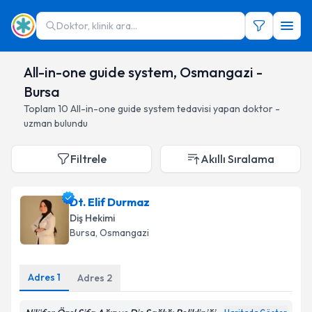
Doktor, klinik ara...
All-in-one guide system, Osmangazi -
Bursa
Toplam
10
All-in-one guide system
tedavisi yapan doktor -
uzman bulundu
Filtrele
Akıllı Sıralama
Dt. Elif Durmaz
Diş Hekimi
Bursa
, Osmangazi
Adres
1
Adres
2