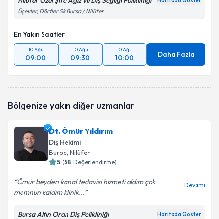
Nilüfer Özel Şifa Ağız ve Diş Sağlığı Polikliniği
Haritada Göster
Üçevler, Dörtler Sk Bursa / Nilüfer
En Yakın Saatler
10 Ağu
10 Ağu
10 Ağu
Daha Fazla
09:00
09:30
10:00
Bölgenize yakın diğer uzmanlar
Dt. Ömür Yıldırım
Diş Hekimi
Bursa
, Nilüfer
5
(
58
Değerlendirme)
Ömür beyden kanal tedavisi hizmeti aldım çok
Devamı
memnun kaldım klinik...
Bursa Altın Oran Diş Polikliniği
Haritada Göster