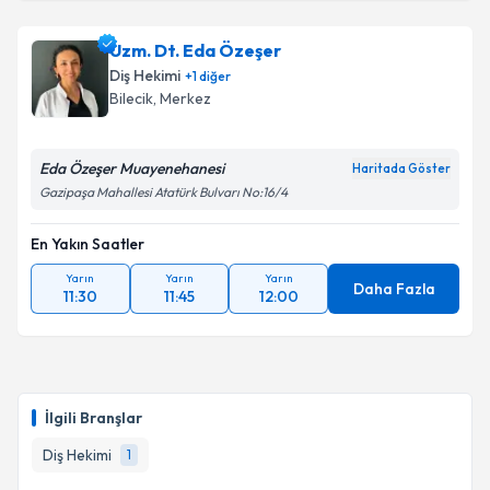
Uzm. Dt. Eda Özeşer
Diş Hekimi
+
1
diğer
Bilecik
, Merkez
Eda Özeşer Muayenehanesi
Haritada Göster
Gazipaşa Mahallesi Atatürk Bulvarı No:16/4
En Yakın Saatler
Yarın
Yarın
Yarın
Daha Fazla
11:30
11:45
12:00
İlgili Branşlar
Diş Hekimi
1