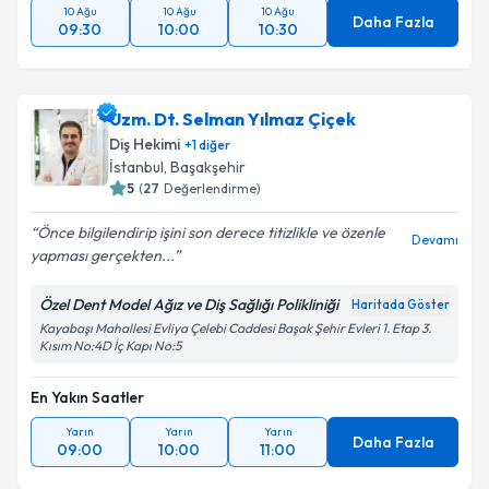
10 Ağu
10 Ağu
10 Ağu
Daha Fazla
09:30
10:00
10:30
Uzm. Dt. Selman Yılmaz Çiçek
Diş Hekimi
+
1
diğer
İstanbul
, Başakşehir
5
(
27
Değerlendirme)
Önce bilgilendirip işini son derece titizlikle ve özenle
Devamı
yapması gerçekten...
Özel Dent Model Ağız ve Diş Sağlığı Polikliniği
Haritada Göster
Kayabaşı Mahallesi Evliya Çelebi Caddesi Başak Şehir Evleri 1. Etap 3.
Kısım No:4D İç Kapı No:5
En Yakın Saatler
Yarın
Yarın
Yarın
Daha Fazla
09:00
10:00
11:00