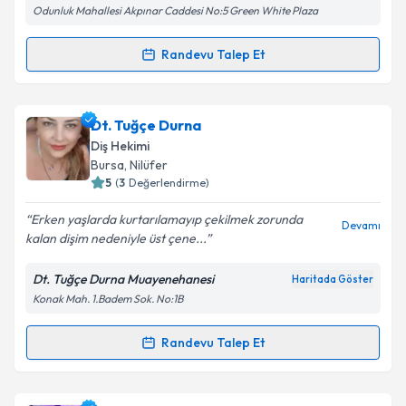
Odunluk Mahallesi Akpınar Caddesi No:5 Green White Plaza
Randevu Talep Et
Randevu Takvimi Talebi
Dt. Ömür Yıldırım
için randevu takvimi talebi
Dt. Tuğçe Durna
oluşturun. Size bu uzmandan randevu almanız için bir
Diş Hekimi
takvim hazırlandığında e-posta ile bilgilendireceğiz.
Bursa
, Nilüfer
5
(
3
Değerlendirme)
E-posta Adresiniz
Erken yaşlarda kurtarılamayıp çekilmek zorunda
Devamı
kalan dişim nedeniyle üst çene...
Dt. Tuğçe Durna Muayenehanesi
Haritada Göster
Kişisel verilerimin işlenmesine ilişkin
Aydınlatma
Konak Mah. 1.Badem Sok. No:1B
Metni
'ni okudum ve kişisel verilerimin belirtilen
kapsamda işlenmesini kabul ediyorum.
Randevu Talep Et
Randevu Takvimi Talebi
Takvim Talebini Gönder