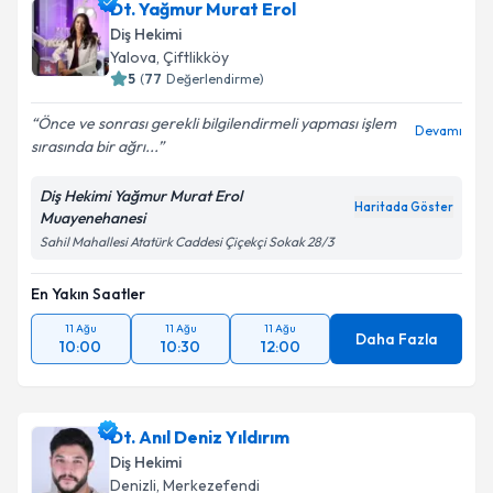
Dt. Tuğçe Durna
için randevu takvimi talebi
Dt. Yağmur Murat Erol
oluşturun. Size bu uzmandan randevu almanız için bir
Diş Hekimi
takvim hazırlandığında e-posta ile bilgilendireceğiz.
Yalova
, Çiftlikköy
5
(
77
Değerlendirme)
E-posta Adresiniz
Önce ve sonrası gerekli bilgilendirmeli yapması işlem
Devamı
sırasında bir ağrı...
Diş Hekimi Yağmur Murat Erol
Kişisel verilerimin işlenmesine ilişkin
Aydınlatma
Haritada Göster
Muayenehanesi
Metni
'ni okudum ve kişisel verilerimin belirtilen
Sahil Mahallesi Atatürk Caddesi Çiçekçi Sokak 28/3
kapsamda işlenmesini kabul ediyorum.
En Yakın Saatler
Takvim Talebini Gönder
11 Ağu
11 Ağu
11 Ağu
Daha Fazla
10:00
10:30
12:00
Dt. Anıl Deniz Yıldırım
Diş Hekimi
Denizli
, Merkezefendi