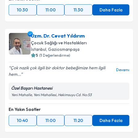
10:30
11:00
11:30
Daha Fazla
Uzm. Dr. Cevat Yıldırım
Çocuk Sağlığı ve Hastalıkları
İstanbul
, Gaziosmanpaşa
5
(
1
Değerlendirme)
Çok nazik çok ilgili bir doktor bebeğimize hem ilgili
Devamı
hem...
Özel Başarı Hastanesi
Yeni Mahalle, Yeni Mahallesi, Hekimsuyu Cd. No:53
En Yakın Saatler
10:40
11:00
11:20
Daha Fazla