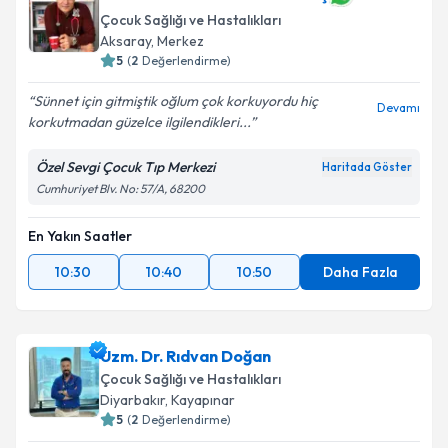
bilgilendireceğiz.
Çocuk Sağlığı ve Hastalıkları
Aksaray
, Merkez
E-posta Adresiniz
5
(
2
Değerlendirme)
Sünnet için gitmiştik oğlum çok korkuyordu hiç
Devamı
korkutmadan güzelce ilgilendikleri...
Kişisel verilerimin işlenmesine ilişkin
Aydınlatma
Özel Sevgi Çocuk Tıp Merkezi
Haritada Göster
Metni
'ni okudum ve kişisel verilerimin belirtilen
Cumhuriyet Blv. No: 57/A, 68200
kapsamda işlenmesini kabul ediyorum.
En Yakın Saatler
Takvim Talebini Gönder
10:30
10:40
10:50
Daha Fazla
Uzm. Dr. Rıdvan Doğan
Çocuk Sağlığı ve Hastalıkları
Diyarbakır
, Kayapınar
5
(
2
Değerlendirme)