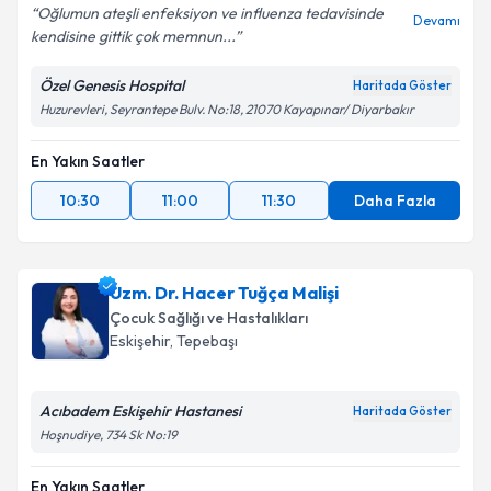
Oğlumun ateşli enfeksiyon ve influenza tedavisinde
Devamı
kendisine gittik çok memnun...
Özel Genesis Hospital
Haritada Göster
Huzurevleri, Seyrantepe Bulv. No:18, 21070 Kayapınar/ Diyarbakır
En Yakın Saatler
10:30
11:00
11:30
Daha Fazla
Uzm. Dr. Hacer Tuğça Malişi
Çocuk Sağlığı ve Hastalıkları
Eskişehir
, Tepebaşı
Acıbadem Eskişehir Hastanesi
Haritada Göster
Hoşnudiye, 734 Sk No:19
En Yakın Saatler