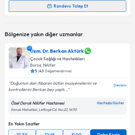
Randevu Talep Et
Randevu Takvimi Talebi
Uzm. Dr. Derya Girgin Seviş
için randevu takvimi
Bölgenize yakın diğer uzmanlar
talebi oluşturun. Size bu uzmandan randevu almanız
için bir takvim hazırlandığında e-posta ile
bilgilendireceğiz.
Uzm. Dr. Berkan Aktürk
Çocuk Sağlığı ve Hastalıkları
E-posta Adresiniz
Bursa
, Nilüfer
5
(
43
Değerlendirme)
Doğumun dan itibaren bütün muayenelerini ve
Devamı
Kişisel verilerimin işlenmesine ilişkin
Aydınlatma
kontrollerini Berkan bey yaptı...
Metni
'ni okudum ve kişisel verilerimin belirtilen
kapsamda işlenmesini kabul ediyorum.
Özel Doruk Nilüfer Hastanesi
Haritada Göster
Konak Mahallesi, Lefkoşe Cd. No:22, 16110
Takvim Talebini Gönder
En Yakın Saatler
10:30
10:45
11:00
Daha Fazla