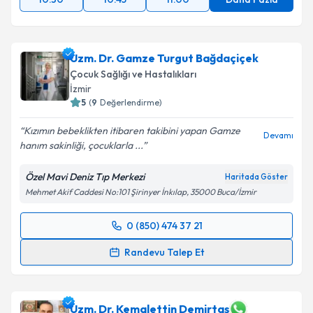
Uzm. Dr. Gamze Turgut Bağdaçiçek
Çocuk Sağlığı ve Hastalıkları
İzmir
5
(
9
Değerlendirme)
Kızımın bebeklikten itibaren takibini yapan Gamze
Devamı
hanım sakinliği, çocuklarla ...
Özel Mavi Deniz Tıp Merkezi
Haritada Göster
Mehmet Akif Caddesi No:101 Şirinyer İnkılap, 35000 Buca/İzmir
0 (850) 474 37 21
Randevu Takvimi Talebi
Randevu Talep Et
Uzm. Dr. Gamze Turgut Bağdaçiçek
için randevu
takvimi talebi oluşturun. Size bu uzmandan randevu
almanız için bir takvim hazırlandığında e-posta ile
Uzm. Dr. Kemalettin Demirtaş