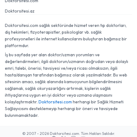
Doktorsitesi.com
Doktorsitesi.az
Doktorsitesi.com sağlık sektöründe hizmet veren tıp doktorları,
diş hekimleri, fizyoterapistler, psikologlar vb. sağlık
profesyonelleri ile internet kullanıcılarını buluşturan bağımsız bir
platformdur.
İş bu sayfada yer alan doktor/uzman yorumları ve
değerlendirmeleri, ilgili doktorun/uzmanın doğrudan veya dolaylı
emri, talebi, önerisi, tavsiyesi ve/veya ricası olmaksızın, ilgili
hasta/danışan tarafından bağımsız olarak yazılmaktadır. Bu web
sitesinin amacı, sağlık alanında kamuoyunun bilgilendirilmesini
sağlamak, sağlık okuryazarlığını artırmak, kişilerin sağlık
ihtiyaçlarına uygun en iyi doktor veya uzmana ulaşmasını
kolaylaştırmaktır.
Doktorsitesi.com
herhangi bir Sağlık Hizmeti
Sağlayıcısını desteklemeyip herhangi bir öneri ve tavsiyede
bulunmamaktadır.
© 2007 - 2026 Doktorsitesi.com. Tüm Hakları Saklıdır.