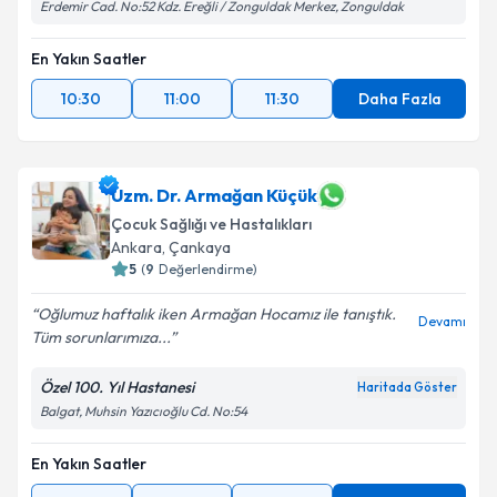
Erdemir Cad. No:52 Kdz. Ereğli / Zonguldak Merkez, Zonguldak
En Yakın Saatler
10:30
11:00
11:30
Daha Fazla
Uzm. Dr. Armağan Küçük
Çocuk Sağlığı ve Hastalıkları
Ankara
, Çankaya
5
(
9
Değerlendirme)
Oğlumuz haftalık iken Armağan Hocamız ile tanıştık.
Devamı
Tüm sorunlarımıza...
Özel 100. Yıl Hastanesi
Haritada Göster
Balgat, Muhsin Yazıcıoğlu Cd. No:54
En Yakın Saatler