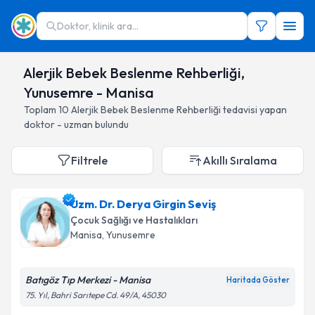
Doktor, klinik ara...
Alerjik Bebek Beslenme Rehberliği,
Yunusemre - Manisa
Toplam
10
Alerjik Bebek Beslenme Rehberliği
tedavisi yapan
doktor - uzman bulundu
Filtrele
Akıllı Sıralama
Uzm. Dr. Derya Girgin Seviş
Çocuk Sağlığı ve Hastalıkları
Manisa
, Yunusemre
Batıgöz Tıp Merkezi - Manisa
Haritada Göster
75. Yıl, Bahri Sarıtepe Cd. 49/A, 45030