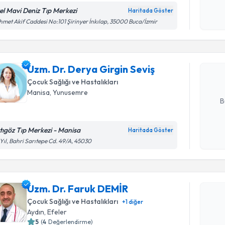
okudum
el Mavi Deniz Tıp Merkezi
Haritada Göster
Randevu T
işlenm
met Akif Caddesi No:101 Şirinyer İnkılap, 35000 Buca/İzmir
Uzm. Dr. 
oluşturun. 
Uzm. Dr. Derya Girgin Seviş
hazırlandığ
Çocuk Sağlığı ve Hastalıkları
E-posta Ad
Manisa
, Yunusemre
B
tıgöz Tıp Merkezi - Manisa
Haritada Göster
Kişisel
 Yıl, Bahri Sarıtepe Cd. 49/A, 45030
okudum
Randevu T
işlenm
Uzm. Dr. 
Uzm. Dr. Faruk DEMİR
Size bu uzm
Çocuk Sağlığı ve Hastalıkları
+
1
diğer
hazırlandığ
Aydın
, Efeler
5
(
4
Değerlendirme)
E-posta Ad