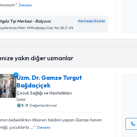
mnunum
Devamı
Kişisel
okudum
tıgöz Tıp Merkezi - Balçova
Haritada Göster
işlenm
çelerarası Mah. Mithatpaşa Cad. No:36 Z-04
enize yakın diğer uzmanlar
Randevu T
Uzm. Dr. Gamze Turgut
Uzm. Dr. 
Bağdaçiçek
talebi oluş
takvim hazı
Çocuk Sağlığı ve Hastalıkları
İzmir
E-posta Ad
5
(
9
Değerlendirme)
ımın bebeklikten itibaren takibini yapan Gamze hanım
nliği, çocuklarla ...
Devamı
Kişisel