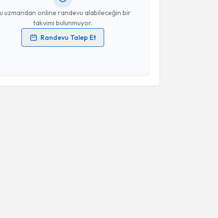
u uzmandan online randevu alabileceğin bir
takvimi bulunmuyor.
Randevu Talep Et
 verilerimin işlenmesine ilişkin
Aydınlatma Metni
'ni
 ve kişisel verilerimin belirtilen kapsamda
esini kabul ediyorum.
Takvim Talebini Gönder