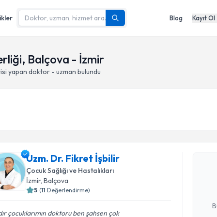
ikler
Blog
Kayıt Ol
liği, Balçova - İzmir
isi yapan doktor - uzman bulundu
Randevu T
Uzm. Dr. Fi
Uzm. Dr. Fikret İşbilir
Size bu uzm
Çocuk Sağlığı ve Hastalıkları
hazırlandığ
İzmir
, Balçova
5
(
11
Değerlendirme)
E-posta Ad
B
dır çocuklarımın doktoru ben şahsen çok