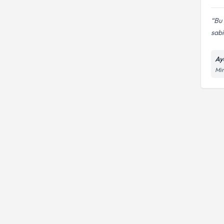
Bu 
sabir
Ay
Mim