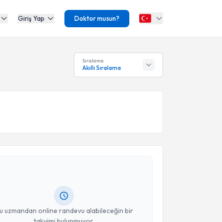
Giriş Yap
Doktor musun?
Sıralama
Akıllı Sıralama
akvimi Talebi
kret İşbilir
için randevu takvimi talebi oluşturun.
andan randevu almanız için bir takvim
ında e-posta ile bilgilendireceğiz.
resiniz
u uzmandan online randevu alabileceğin bir
takvimi bulunmuyor.