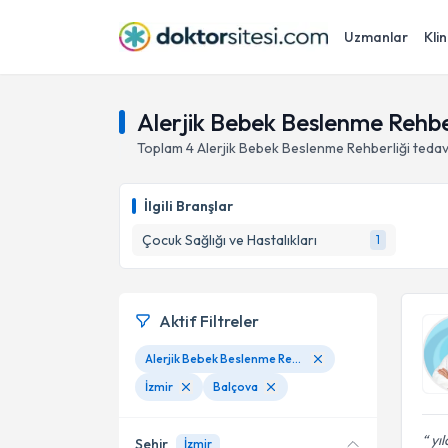
Uzmanlar
Klin
Alerjik Bebek Beslenme Rehber
Toplam
4
Alerjik Bebek Beslenme Rehberliği
tedav
İlgili Branşlar
Çocuk Sağlığı ve Hastalıkları
1
Aktif Filtreler
Alerjik Bebek Beslenme Rehberliği
İzmir
Balçova
yıl
Şehir
İzmir