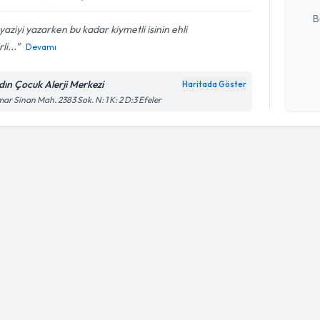
B
yaziyi yazarken bu kadar kiymetli isinin ehli
li...
Devamı
Kişisel
okudum
dın Çocuk Alerji Merkezi
Haritada Göster
işlenm
ar Sinan Mah. 2383 Sok. N: 1 K: 2 D:3 Efeler