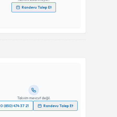
Randevu Talep Et
 verilerimin işlenmesine ilişkin
Aydınlatma Metni
'ni
 ve kişisel verilerimin belirtilen kapsamda
esini kabul ediyorum.
Takvim Talebini Gönder
akvimi Talebi
Gamze Turgut Bağdaçiçek
için randevu takvimi
turun. Size bu uzmandan randevu almanız için bir
rlandığında e-posta ile bilgilendireceğiz.
resiniz
Takvim mevcut değil.
0 (850) 474 37 21
Randevu Talep Et
 verilerimin işlenmesine ilişkin
Aydınlatma Metni
'ni