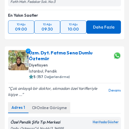
Fatih Mah. Fedakar Sok. No:3
En Yakın Saatler
10 Ağu
10 Ağu
10 Ağu
Daha Fazla
09:00
09:30
10:00
Uzm. Dyt. Fatma Sena Dumlu
Öztemür
Diyetisyen
İstanbul
, Pendik
5
(
157
Değerlendirme)
Çok anlayışlı bir doktor, sıkmadan özel tarifleriyle
Devamı
kişiye ...
Adres
1
Online Görüşme
Özel Pendik Şifa Tıp Merkezi
Haritada Göster
Doğu, Ortanca Cd. No:66/3, 34899