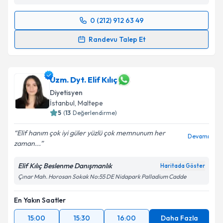
0 (212) 912 63 49
Randevu Takvimi Talebi
Randevu Talep Et
Dyt. Nur Sert
için randevu takvimi talebi oluşturun.
Size bu uzmandan randevu almanız için bir takvim
hazırlandığında e-posta ile bilgilendireceğiz.
Uzm. Dyt. Elif Kılıç
Diyetisyen
E-posta Adresiniz
İstanbul
, Maltepe
5
(
13
Değerlendirme)
Elif hanım çok iyi güler yüzlü çok memnunum her
Devamı
zaman...
Kişisel verilerimin işlenmesine ilişkin
Aydınlatma
Metni
'ni okudum ve kişisel verilerimin belirtilen
Elif Kılıç Beslenme Danışmanlık
Haritada Göster
kapsamda işlenmesini kabul ediyorum.
Çınar Mah. Horosan Sokak No:55 DE Nidapark Palladium Cadde
Takvim Talebini Gönder
En Yakın Saatler
15:00
15:30
16:00
Daha Fazla