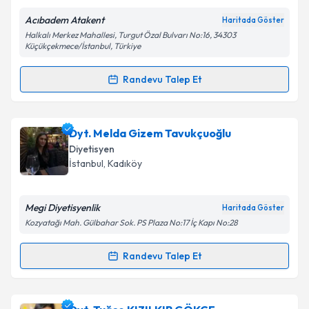
Acıbadem Atakent
Haritada Göster
Halkalı Merkez Mahallesi, Turgut Özal Bulvarı No:16, 34303
Küçükçekmece/İstanbul, Türkiye
Kişisel verilerimin işlenmesine ilişkin
Aydınlatma
Randevu Talep Et
Metni
'ni okudum ve kişisel verilerimin belirtilen
Randevu Takvimi Talebi
kapsamda işlenmesini kabul ediyorum.
Dyt. Güler Aras
için randevu takvimi talebi oluşturun.
Dyt. Melda Gizem Tavukçuoğlu
Takvim Talebini Gönder
Size bu uzmandan randevu almanız için bir takvim
Diyetisyen
hazırlandığında e-posta ile bilgilendireceğiz.
İstanbul
, Kadıköy
E-posta Adresiniz
Megi Diyetisyenlik
Haritada Göster
Kozyatağı Mah. Gülbahar Sok. PS Plaza No:17 İç Kapı No:28
Kişisel verilerimin işlenmesine ilişkin
Aydınlatma
Randevu Talep Et
Randevu Takvimi Talebi
Metni
'ni okudum ve kişisel verilerimin belirtilen
kapsamda işlenmesini kabul ediyorum.
Dyt. Melda Gizem Tavukçuoğlu
için randevu takvimi
Dyt. Tuğçe KIZILKIR GÖKÇE