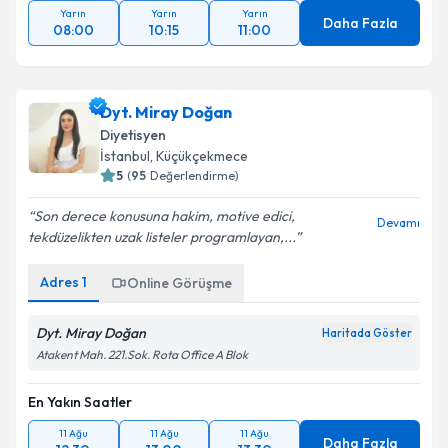
Yarın
Yarın
Yarın
Daha Fazla
08:00
10:15
11:00
Dyt. Miray Doğan
Diyetisyen
İstanbul
, Küçükçekmece
5
(
95
Değerlendirme)
Son derece konusuna hakim, motive edici,
Devamı
tekdüzelikten uzak listeler programlayan,...
Adres
1
Online Görüşme
Dyt. Miray Doğan
Haritada Göster
Atakent Mah. 221.Sok. Rota Office A Blok
En Yakın Saatler
11 Ağu
11 Ağu
11 Ağu
Daha Fazla