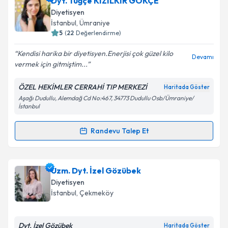
talebi oluşturun. Size bu uzmandan randevu almanız
Takvim Talebini Gönder
Diyetisyen
için bir takvim hazırlandığında e-posta ile
İstanbul
, Ümraniye
bilgilendireceğiz.
5
(
22
Değerlendirme)
E-posta Adresiniz
Kendisi harika bir diyetisyen.Enerjisi çok güzel kilo
Devamı
vermek için gitmiştim...
ÖZEL HEKİMLER CERRAHİ TIP MERKEZİ
Haritada Göster
Aşağı Dudullu, Alemdağ Cd No:467, 34773 Dudullu Osb/Ümraniye/
Kişisel verilerimin işlenmesine ilişkin
Aydınlatma
İstanbul
Metni
'ni okudum ve kişisel verilerimin belirtilen
kapsamda işlenmesini kabul ediyorum.
Randevu Talep Et
Randevu Takvimi Talebi
Takvim Talebini Gönder
Dyt. Tuğçe KIZILKIR GÖKÇE
için randevu takvimi
Uzm. Dyt. İzel Gözübek
talebi oluşturun. Size bu uzmandan randevu almanız
Diyetisyen
için bir takvim hazırlandığında e-posta ile
İstanbul
, Çekmeköy
bilgilendireceğiz.
E-posta Adresiniz
Dyt. İzel Gözübek
Haritada Göster