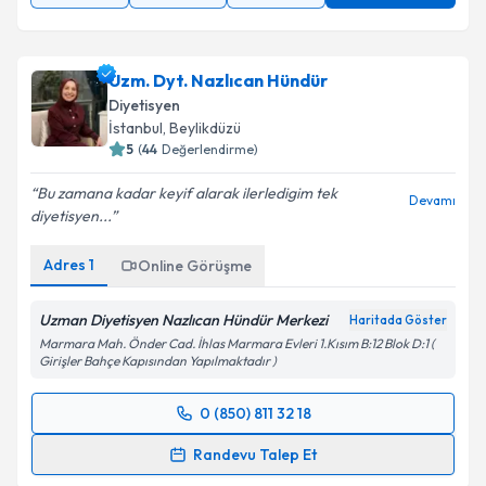
Uzm. Dyt. Nazlıcan Hündür
Diyetisyen
İstanbul
, Beylikdüzü
5
(
44
Değerlendirme)
Bu zamana kadar keyif alarak ilerledigim tek
Devamı
diyetisyen...
Adres
1
Online Görüşme
Uzman Diyetisyen Nazlıcan Hündür Merkezi
Haritada Göster
Marmara Mah. Önder Cad. İhlas Marmara Evleri 1.Kısım B:12 Blok D:1 (
Girişler Bahçe Kapısından Yapılmaktadır )
0 (850) 811 32 18
Randevu Takvimi Talebi
Randevu Talep Et