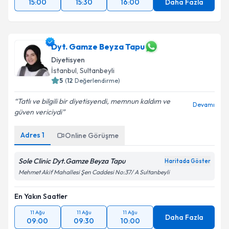
15:00
15:30
16:00
Daha Fazla
Dyt. Gamze Beyza Tapu
Diyetisyen
İstanbul
, Sultanbeyli
5
(
12
Değerlendirme)
Tatlı ve bilgili bir diyetisyendi, memnun kaldım ve
Devamı
güven vericiydi
Adres
1
Online Görüşme
Sole Clinic Dyt.Gamze Beyza Tapu
Haritada Göster
Mehmet Akif Mahallesi Şen Caddesi No:37/ A Sultanbeyli
En Yakın Saatler
11 Ağu
11 Ağu
11 Ağu
Daha Fazla
09:00
09:30
10:00