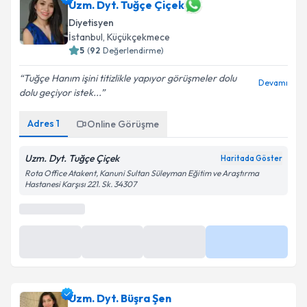
Uzm. Dyt. Tuğçe Çiçek
Diyetisyen
İstanbul
, Küçükçekmece
5
(
92
Değerlendirme)
Tuğçe Hanım işini titizlikle yapıyor görüşmeler dolu
Devamı
dolu geçiyor istek...
Adres
1
Online Görüşme
Uzm. Dyt. Tuğçe Çiçek
Haritada Göster
Rota Office Atakent, Kanuni Sultan Süleyman Eğitim ve Araştırma
Hastanesi Karşısı 221. Sk. 34307
0 (850) 474 23 13
Randevu Takvimi Talebi
Randevu Talep Et
Uzm. Dyt. Tuğçe Çiçek
için randevu takvimi talebi
oluşturun. Size bu uzmandan randevu almanız için bir
Uzm. Dyt. Büşra Şen
takvim hazırlandığında e-posta ile bilgilendireceğiz.