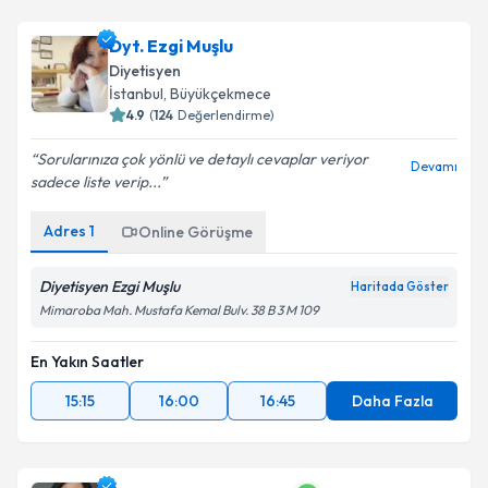
Dyt. Ezgi Muşlu
Diyetisyen
İstanbul
, Büyükçekmece
4.9
(
124
Değerlendirme)
Sorularınıza çok yönlü ve detaylı cevaplar veriyor
Devamı
sadece liste verip...
Adres
1
Online Görüşme
Diyetisyen Ezgi Muşlu
Haritada Göster
Mimaroba Mah. Mustafa Kemal Bulv. 38 B 3 M 109
En Yakın Saatler
15:15
16:00
16:45
Daha Fazla