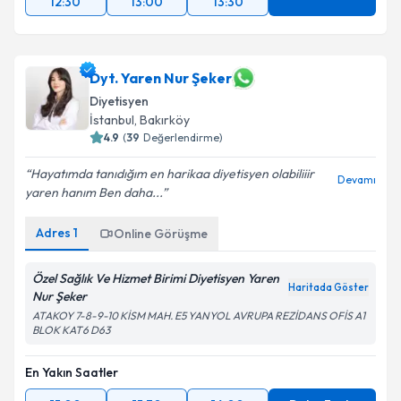
12:30
13:00
13:30
Dyt. Yaren Nur Şeker
Diyetisyen
İstanbul
, Bakırköy
4.9
(
39
Değerlendirme)
Hayatımda tanıdığım en harikaa diyetisyen olabiliiir
Devamı
yaren hanım Ben daha...
Adres
1
Online Görüşme
Özel Sağlık Ve Hizmet Birimi Diyetisyen Yaren
Haritada Göster
Nur Şeker
ATAKOY 7-8-9-10 KİSM MAH. E5 YANYOL AVRUPA REZİDANS OFİS A1
BLOK KAT6 D63
En Yakın Saatler