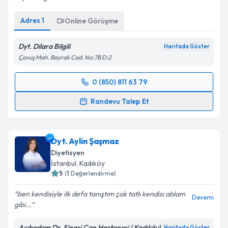
Adres
1
Online Görüşme
Dyt. Dilara Bilgili
Haritada Göster
Çavuş Mah. Bayrak Cad. No:7B D:2
0 (850) 811 63 79
Randevu Takvimi Talebi
Randevu Talep Et
Dyt. Dilara Bilgili
için randevu takvimi talebi
oluşturun. Size bu uzmandan randevu almanız için bir
Dyt. Aylin Şaşmaz
takvim hazırlandığında e-posta ile bilgilendireceğiz.
Diyetisyen
E-posta Adresiniz
İstanbul
, Kadıköy
5
(
1
Değerlendirme)
ben kendisiyle ilk defa tanıştım çok tatlı kendisi ablam
Devamı
gibi...
Kişisel verilerimin işlenmesine ilişkin
Aydınlatma
Metni
'ni okudum ve kişisel verilerimin belirtilen
Acıbadem Dr. Şinasi Can Hastanesi ( Kadıköy)
Haritada Göster