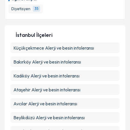
Diyetisyen
35
Kişisel verilerimin işlenmesine ilişkin
Aydınlatma
Metni
'ni okudum ve kişisel verilerimin belirtilen
İstanbul İlçeleri
kapsamda işlenmesini kabul ediyorum.
Küçükçekmece
Alerji ve besin intoleransı
Takvim Talebini Gönder
Bakırköy
Alerji ve besin intoleransı
Kadıköy
Alerji ve besin intoleransı
Ataşehir
Alerji ve besin intoleransı
Avcılar
Alerji ve besin intoleransı
Beylikdüzü
Alerji ve besin intoleransı