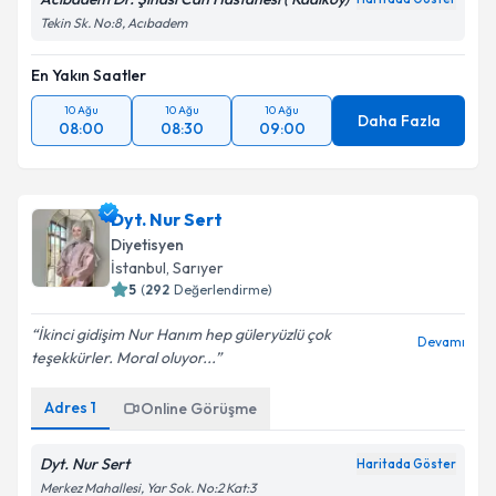
kapsamda işlenmesini kabul ediyorum.
Tekin Sk. No:8, Acıbadem
En Yakın Saatler
Takvim Talebini Gönder
10 Ağu
10 Ağu
10 Ağu
Daha Fazla
08:00
08:30
09:00
Dyt. Nur Sert
Diyetisyen
İstanbul
, Sarıyer
5
(
292
Değerlendirme)
İkinci gidişim Nur Hanım hep güleryüzlü çok
Devamı
teşekkürler. Moral oluyor...
Adres
1
Online Görüşme
Dyt. Nur Sert
Haritada Göster
Merkez Mahallesi, Yar Sok. No:2 Kat:3