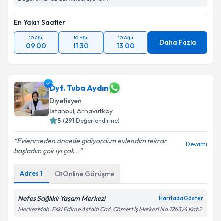
En Yakın Saatler
10 Ağu
10 Ağu
10 Ağu
Daha Fazla
09:00
11:30
13:00
Dyt. Tuba Aydın
Diyetisyen
İstanbul
, Arnavutköy
5
(
291
Değerlendirme)
Evlenmeden öncede gidiyordum evlendim tekrar
Devamı
başladım çok iyi çok...
Adres
1
Online Görüşme
Nefes Sağlıklı Yaşam Merkezi
Haritada Göster
Merkez Mah. Eski Edirne Asfaltı Cad. Cömert İş Merkezi No:1263 /4 Kat:2