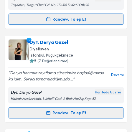
Taşdelen, Turgut Özal Cd. No: 112-118 D:Kat 1 Ofis 18
Randevu Talep Et
Randevu Takvimi Talebi
Kişisel verilerimin işlenmesine ilişkin
Aydınlatma
Metni
'ni okudum ve kişisel verilerimin belirtilen
kapsamda işlenmesini kabul ediyorum.
Uzm. Dyt. İzel Gözübek
için randevu takvimi talebi
Dyt. Derya Güzel
oluşturun. Size bu uzmandan randevu almanız için bir
Diyetisyen
takvim hazırlandığında e-posta ile bilgilendireceğiz.
Takvim Talebini Gönder
İstanbul
, Küçükçekmece
5
(
7
Değerlendirme)
E-posta Adresiniz
Derya hanımla zayıflama sürecimize başladığımızda
Devamı
kg idim. Süreci tamamladığımızda...
Dyt. Derya Güzel
Haritada Göster
Kişisel verilerimin işlenmesine ilişkin
Aydınlatma
Halkalı Merkez Mah. 1. İkitelli Cad. A Blok No:2 İç Kapı:32
Metni
'ni okudum ve kişisel verilerimin belirtilen
kapsamda işlenmesini kabul ediyorum.
Randevu Talep Et
Randevu Takvimi Talebi
Takvim Talebini Gönder