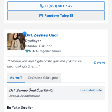
0 (850) 811 03 42
Randevu Takvimi Talebi
Randevu Talep Et
Dyt. Tuba Aydın
için randevu takvimi talebi oluşturun.
Size bu uzmandan randevu almanız için bir takvim
Dyt. Zeynep Ünal
hazırlandığında e-posta ile bilgilendireceğiz.
Diyetisyen
E-posta Adresiniz
İstanbul
, Üsküdar
5
(
174
Değerlendirme)
Eliminasyon diyeti gibi başta gözüme çok zor ve
Devamı
karmaşık görünen...
Kişisel verilerimin işlenmesine ilişkin
Aydınlatma
Metni
'ni okudum ve kişisel verilerimin belirtilen
Adres
1
Online Görüşme
kapsamda işlenmesini kabul ediyorum.
Dyt. Zeynep Ünal Özel Kliniği
Haritada Göster
Takvim Talebini Gönder
Akasya, Acıbadem Kule
En Yakın Saatler