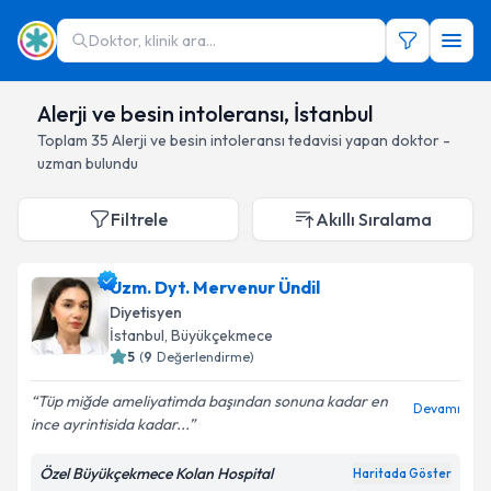
Doktor, klinik ara...
Alerji ve besin intoleransı, İstanbul
Toplam
35
Alerji ve besin intoleransı
tedavisi yapan doktor -
uzman bulundu
Filtrele
Akıllı Sıralama
Uzm. Dyt. Mervenur Ündil
Diyetisyen
İstanbul
, Büyükçekmece
5
(
9
Değerlendirme)
Tüp miğde ameliyatimda başından sonuna kadar en
Devamı
ince ayrintisida kadar...
Özel Büyükçekmece Kolan Hospital
Haritada Göster