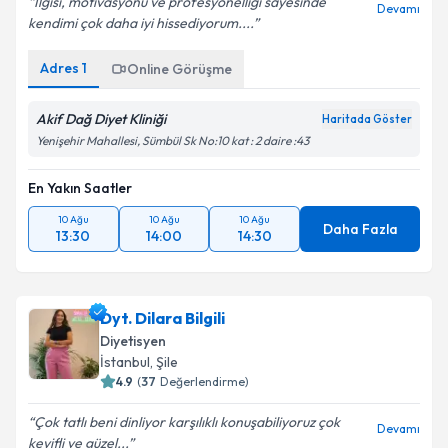
İlgisi, motivasyonu ve profesyonelliği sayesinde
Devamı
kendimi çok daha iyi hissediyorum....
Adres
1
Online Görüşme
Akif Dağ Diyet Kliniği
Haritada Göster
Yenişehir Mahallesi, Sümbül Sk No:10 kat : 2 daire :43
En Yakın Saatler
10 Ağu
10 Ağu
10 Ağu
Daha Fazla
13:30
14:00
14:30
Dyt. Dilara Bilgili
Diyetisyen
İstanbul
, Şile
4.9
(
37
Değerlendirme)
Çok tatlı beni dinliyor karşılıklı konuşabiliyoruz çok
Devamı
keyifli ve güzel...