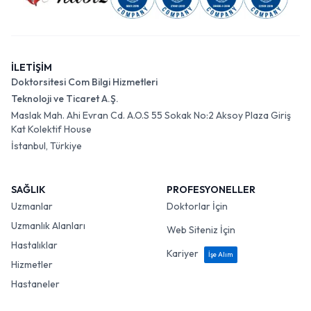
İLETİŞİM
Doktorsitesi Com Bilgi Hizmetleri
Teknoloji ve Ticaret A.Ş.
Maslak Mah. Ahi Evran Cd. A.O.S 55 Sokak No:2 Aksoy Plaza Giriş
Kat Kolektif House
İstanbul, Türkiye
SAĞLIK
PROFESYONELLER
Uzmanlar
Doktorlar İçin
Uzmanlık Alanları
Web Siteniz İçin
Hastalıklar
Kariyer
İşe Alım
Hizmetler
Hastaneler