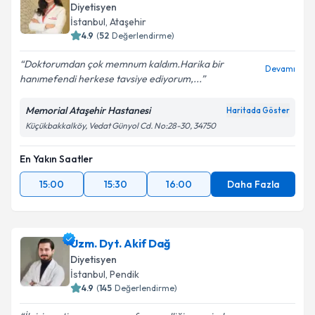
Diyetisyen
E-posta Adresiniz
İstanbul
, Ataşehir
4.9
(
52
Değerlendirme)
Doktorumdan çok memnum kaldım.Harika bir
Devamı
hanımefendi herkese tavsiye ediyorum,...
Kişisel verilerimin işlenmesine ilişkin
Aydınlatma
Metni
'ni okudum ve kişisel verilerimin belirtilen
Memorial Ataşehir Hastanesi
Haritada Göster
kapsamda işlenmesini kabul ediyorum.
Küçükbakkalköy, Vedat Günyol Cd. No:28-30, 34750
En Yakın Saatler
Takvim Talebini Gönder
15:00
15:30
16:00
Daha Fazla
Uzm. Dyt. Akif Dağ
Diyetisyen
İstanbul
, Pendik
4.9
(
145
Değerlendirme)