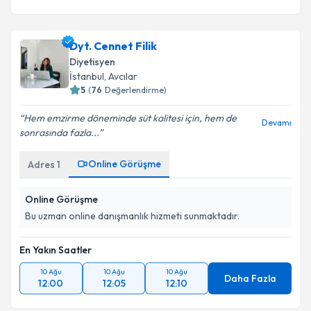
Dyt. Cennet Filik
Diyetisyen
İstanbul
, Avcılar
5
(
76
Değerlendirme)
Hem emzirme döneminde süt kalitesi için, hem de
Devamı
sonrasında fazla...
Online Görüşme
Adres
1
Online Görüşme
Bu uzman online danışmanlık hizmeti sunmaktadır.
En Yakın Saatler
10 Ağu
10 Ağu
10 Ağu
Daha Fazla
12:00
12:05
12:10