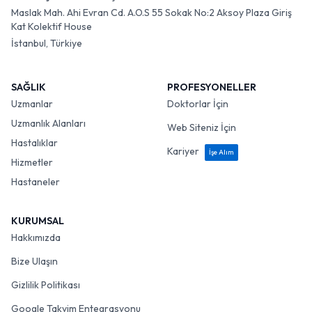
Maslak Mah. Ahi Evran Cd. A.O.S 55 Sokak No:2 Aksoy Plaza Giriş
Kat Kolektif House
İstanbul, Türkiye
SAĞLIK
PROFESYONELLER
Uzmanlar
Doktorlar İçin
Uzmanlık Alanları
Web Siteniz İçin
Hastalıklar
Kariyer
İşe Alım
Hizmetler
Hastaneler
KURUMSAL
Hakkımızda
Bize Ulaşın
Gizlilik Politikası
Google Takvim Entegrasyonu