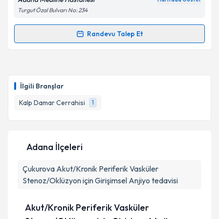
Turgut Özal Bulvarı No: 234
Randevu Talep Et
Randevu Takvimi Talebi
Op. Dr. Cem Atik
için randevu takvimi talebi
oluşturun. Size bu uzmandan randevu almanız için bir
İlgili Branşlar
takvim hazırlandığında e-posta ile bilgilendireceğiz.
Kalp Damar Cerrahisi
1
E-posta Adresiniz
Adana İlçeleri
Kişisel verilerimin işlenmesine ilişkin
Aydınlatma
Çukurova
Metni
Akut/Kronik Periferik Vasküler
'ni okudum ve kişisel verilerimin belirtilen
kapsamda işlenmesini kabul ediyorum.
Stenoz/Oklüzyon için Girişimsel Anjiyo tedavisi
Akut/Kronik Periferik Vasküler
Takvim Talebini Gönder