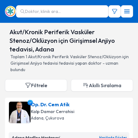
Doktor, klinik ara...
Akut/Kronik Periferik Vasküler
Stenoz/Oklüzyon için Girişimsel Anjiyo
tedavisi, Adana
Toplam
1
Akut/Kronik Periferik Vasküler Stenoz/Oklüzyon için
Girişimsel Anjiyo tedavisi
tedavisi yapan doktor - uzman
bulundu
Filtrele
Akıllı Sıralama
Op. Dr. Cem Atik
Kalp Damar Cerrahisi
Adana
, Çukurova
Adana Medline Hastanesi
Haritada Göster