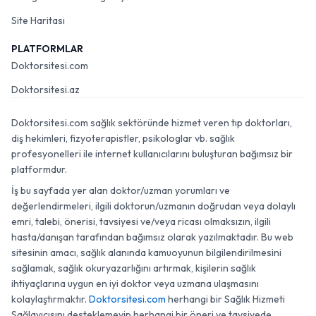
Site Haritası
PLATFORMLAR
Doktorsitesi.com
Doktorsitesi.az
Doktorsitesi.com sağlık sektöründe hizmet veren tıp doktorları,
diş hekimleri, fizyoterapistler, psikologlar vb. sağlık
profesyonelleri ile internet kullanıcılarını buluşturan bağımsız bir
platformdur.
İş bu sayfada yer alan doktor/uzman yorumları ve
değerlendirmeleri, ilgili doktorun/uzmanın doğrudan veya dolaylı
emri, talebi, önerisi, tavsiyesi ve/veya ricası olmaksızın, ilgili
hasta/danışan tarafından bağımsız olarak yazılmaktadır. Bu web
sitesinin amacı, sağlık alanında kamuoyunun bilgilendirilmesini
sağlamak, sağlık okuryazarlığını artırmak, kişilerin sağlık
ihtiyaçlarına uygun en iyi doktor veya uzmana ulaşmasını
kolaylaştırmaktır.
Doktorsitesi.com
herhangi bir Sağlık Hizmeti
Sağlayıcısını desteklemeyip herhangi bir öneri ve tavsiyede