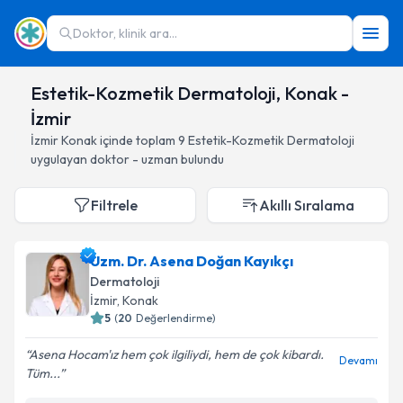
Doktor, klinik ara...
Estetik-Kozmetik Dermatoloji, Konak -
İzmir
İzmir
Konak
içinde toplam
9
Estetik-Kozmetik Dermatoloji
uygulayan doktor - uzman bulundu
Filtrele
Akıllı Sıralama
Uzm. Dr. Asena Doğan Kayıkçı
Dermatoloji
İzmir
, Konak
5
(
20
Değerlendirme)
Asena Hocam'ız hem çok ilgiliydi, hem de çok kibardı.
Devamı
Tüm...