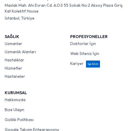
Maslak Mah. Ahi Evran Cd. A.O.S 55 Sokak No:2 Aksoy Plaza Giriş
Kat Kolektif House
İstanbul, Türkiye
SAĞLIK
PROFESYONELLER
Uzmanlar
Doktorlar İçin
Uzmanlık Alanları
Web Siteniz İçin
Hastalıklar
Kariyer
İşe Alım
Hizmetler
Hastaneler
KURUMSAL
Hakkımızda
Bize Ulaşın
Gizlilik Politikası
Google Takvim Entegrasyonu