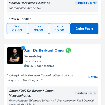
Medical Park İzmir Hastanesi
Haritada Göster
Kahramanlar, 1397. Sk. No:1
En Yakın Saatler
Yarın
Yarın
Yarın
Daha Fazla
09:00
09:30
10:00
Uzm. Dr. Berkant Oman
Dermatoloji
İzmir
, Konak
5
(
19
Değerlendirme)
Yaklaşık yıldır Berkant Oman’a düzenli olarak
Devamı
gidiyorum. Bu süreçte...
Oman Klinik Dr. Berkant Oman
Haritada Göster
Muayenehanesi
Kültür Mahallesi Talatpaşa Bulvarı no 9 Uyal Apartmanı Kat 8 Daire 16
Alsancak Konak İzmir