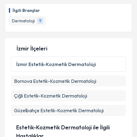
Uzm. Dr. Çilem Kaya Koç
için randevu takvimi talebi
oluşturun. Size bu uzmandan randevu almanız için bir
İlgili Branşlar
takvim hazırlandığında e-posta ile bilgilendireceğiz.
Takvim Talebini Gönder
Dermatoloji
9
E-posta Adresiniz
İzmir İlçeleri
Kişisel verilerimin işlenmesine ilişkin
Aydınlatma
Metni
'ni okudum ve kişisel verilerimin belirtilen
İzmir
Estetik-Kozmetik Dermatoloji
kapsamda işlenmesini kabul ediyorum.
Bornova
Estetik-Kozmetik Dermatoloji
Takvim Talebini Gönder
Çiğli
Estetik-Kozmetik Dermatoloji
Güzelbahçe
Estetik-Kozmetik Dermatoloji
Estetik-Kozmetik Dermatoloji ile İlgili
Hastalıklar