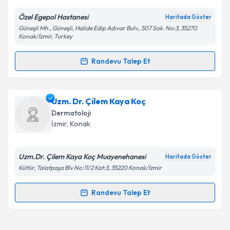
E-posta Adresiniz
Özel Egepol Hastanesi
Haritada Göster
Güneşli Mh., Güneşli, Halide Edip Adıvar Bulv., 507 Sok. No:3, 35270
Konak/İzmir, Turkey
Randevu Talep Et
Kişisel verilerimin işlenmesine ilişkin
Aydınlatma
Randevu Takvimi Talebi
Metni
'ni okudum ve kişisel verilerimin belirtilen
kapsamda işlenmesini kabul ediyorum.
Uzm. Dr. Özlem Gürbüz Nazlı
için randevu takvimi
Uzm. Dr. Çilem Kaya Koç
talebi oluşturun. Size bu uzmandan randevu almanız
Dermatoloji
Takvim Talebini Gönder
için bir takvim hazırlandığında e-posta ile
İzmir
, Konak
bilgilendireceğiz.
E-posta Adresiniz
Uzm.Dr. Çilem Kaya Koç Muayenehanesi
Haritada Göster
Kültür, Talatpaşa Blv No:11/2 Kat:3, 35220 Konak/İzmir
Randevu Talep Et
Randevu Takvimi Talebi
Kişisel verilerimin işlenmesine ilişkin
Aydınlatma
Metni
'ni okudum ve kişisel verilerimin belirtilen
kapsamda işlenmesini kabul ediyorum.