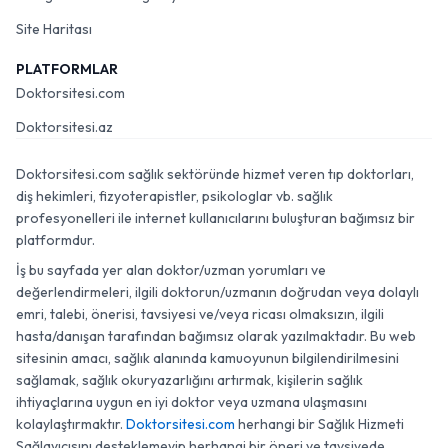
Site Haritası
PLATFORMLAR
Doktorsitesi.com
Doktorsitesi.az
Doktorsitesi.com sağlık sektöründe hizmet veren tıp doktorları,
diş hekimleri, fizyoterapistler, psikologlar vb. sağlık
profesyonelleri ile internet kullanıcılarını buluşturan bağımsız bir
platformdur.
İş bu sayfada yer alan doktor/uzman yorumları ve
değerlendirmeleri, ilgili doktorun/uzmanın doğrudan veya dolaylı
emri, talebi, önerisi, tavsiyesi ve/veya ricası olmaksızın, ilgili
hasta/danışan tarafından bağımsız olarak yazılmaktadır. Bu web
sitesinin amacı, sağlık alanında kamuoyunun bilgilendirilmesini
sağlamak, sağlık okuryazarlığını artırmak, kişilerin sağlık
ihtiyaçlarına uygun en iyi doktor veya uzmana ulaşmasını
kolaylaştırmaktır.
Doktorsitesi.com
herhangi bir Sağlık Hizmeti
Sağlayıcısını desteklemeyip herhangi bir öneri ve tavsiyede