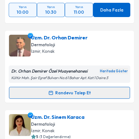
Yarın
Yarın
Yarın
Daha Fazla
10:00
10:30
11:00
Uzm. Dr. Orhan Demirer
Dermatoloji
İzmir
, Konak
Dr. Orhan Demirer Özel Muayenehanesi
Haritada Göster
Kültür Mah. Şair Eşref Bulvarı No:61 Bahar Apt. Kat:1 Daire:3
Randevu Talep Et
Randevu Takvimi Talebi
Uzm. Dr. Orhan Demirer
için randevu takvimi talebi
Uzm. Dr. Sinem Karaca
oluşturun. Size bu uzmandan randevu almanız için bir
Dermatoloji
takvim hazırlandığında e-posta ile bilgilendireceğiz.
İzmir
, Konak
5
(
1
Değerlendirme)