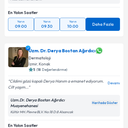
En Yakın Saatler
Yarın
Yarın
Yarın
Daha Fazla
09:00
09:30
10:00
Uzm. Dr. Derya Bostan Ağırdıcı
Dermatoloji
İzmir
, Konak
5
(
18
Değerlendirme)
Cildimi gözü kapalı Derya Hanım a emanet ediyorum.
Devamı
Cilt yaşım...
Uzm.Dr. Derya Bostan Ağırdıcı
Haritada Göster
Muayenehanesi
Kültür MH. Plevne BLV. No:18 D:8 Alsancak
En Yakın Saatler