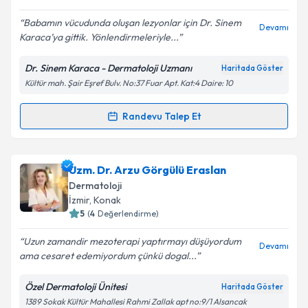
E-posta Adresiniz
Babamın vücudunda oluşan lezyonlar için Dr. Sinem
Devamı
Karaca’ya gittik. Yönlendirmeleriyle...
Dr. Sinem Karaca - Dermatoloji Uzmanı
Haritada Göster
Kişisel verilerimin işlenmesine ilişkin
Aydınlatma
Kültür mah. Şair Eşref Bulv. No:37 Fuar Apt. Kat:4 Daire: 10
Metni
'ni okudum ve kişisel verilerimin belirtilen
kapsamda işlenmesini kabul ediyorum.
Randevu Talep Et
Randevu Takvimi Talebi
Takvim Talebini Gönder
Uzm. Dr. Sinem Karaca
için randevu takvimi talebi
Uzm. Dr. Arzu Görgülü Eraslan
oluşturun. Size bu uzmandan randevu almanız için bir
Dermatoloji
takvim hazırlandığında e-posta ile bilgilendireceğiz.
İzmir
, Konak
5
(
4
Değerlendirme)
E-posta Adresiniz
Uzun zamandir mezoterapi yaptırmayı düşüyordum
Devamı
ama cesaret edemiyordum çünkü dogal...
Özel Dermatoloji Ünitesi
Haritada Göster
Kişisel verilerimin işlenmesine ilişkin
Aydınlatma
1389 Sokak Kültür Mahallesi Rahmi Zallak apt no:9/1 Alsancak
Metni
'ni okudum ve kişisel verilerimin belirtilen