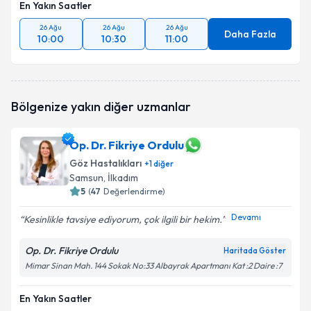
En Yakın Saatler
26 Ağu
26 Ağu
26 Ağu
Daha Fazla
10:00
10:30
11:00
Bölgenize yakın diğer uzmanlar
Op. Dr. Fikriye Ordulu
Göz Hastalıkları
+
1
diğer
Samsun
, İlkadım
5
(
47
Değerlendirme)
Devamı
Kesinlikle tavsiye ediyorum, çok ilgili bir hekim.
Op. Dr. Fikriye Ordulu
Haritada Göster
Mimar Sinan Mah. 144 Sokak No:33 Albayrak Apartmanı Kat :2 Daire :7
En Yakın Saatler