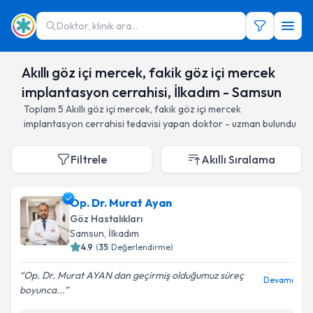
Doktor, klinik ara...
Akıllı göz içi mercek, fakik göz içi mercek
implantasyon cerrahisi, İlkadım - Samsun
Toplam
5
Akıllı göz içi mercek, fakik göz içi mercek
implantasyon cerrahisi
tedavisi yapan doktor - uzman bulundu
Filtrele
Akıllı Sıralama
Op. Dr. Murat Ayan
Göz Hastalıkları
Samsun
, İlkadım
4.9
(
35
Değerlendirme)
Op. Dr. Murat AYAN dan geçirmiş olduğumuz süreç
Devamı
boyunca...