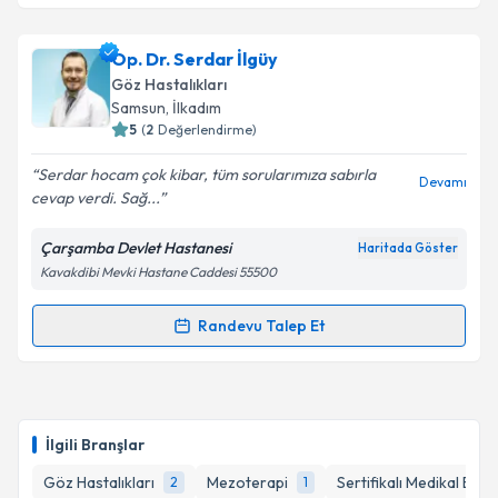
Op. Dr. Serdar İlgüy
Göz Hastalıkları
Samsun
, İlkadım
5
(
2
Değerlendirme)
Serdar hocam çok kibar, tüm sorularımıza sabırla
Devamı
cevap verdi. Sağ...
Çarşamba Devlet Hastanesi
Haritada Göster
Kavakdibi Mevki Hastane Caddesi 55500
Randevu Talep Et
Randevu Takvimi Talebi
Op. Dr. Serdar İlgüy
için randevu takvimi talebi
oluşturun. Size bu uzmandan randevu almanız için bir
İlgili Branşlar
takvim hazırlandığında e-posta ile bilgilendireceğiz.
Göz Hastalıkları
Mezoterapi
Sertifikalı Medikal Estet
2
1