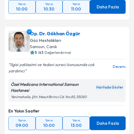
Yarın
Yarın
Yarın
Daha Fazla
10:00
10:30
11:00
Op. Dr. Gökhan Özgür
Göz Hastalıkları
Samsun
, Canik
5
(
43
Değerlendirme)
Ilgisi yaklasimi ve tedavi sureci konusunda cok
Devamı
yardımcı
Özel Medicana International Samsun
Haritada Göster
Hastanesi
Yenimahalle, Şht. Mesut Birinci Cd. No:85, 55080
En Yakın Saatler
Yarın
Yarın
Yarın
Daha Fazla
09:00
10:00
13:00