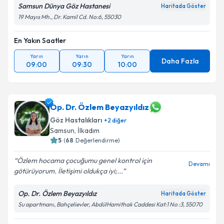
Samsun Dünya Göz Hastanesi
Haritada Göster
19 Mayıs Mh., Dr. Kamil Cd. No:6, 55030
En Yakın Saatler
Yarın
Yarın
Yarın
Daha Fazla
09:00
09:30
10:00
Op. Dr. Özlem Beyazyıldız
Göz Hastalıkları
+
2
diğer
Samsun
, İlkadım
5
(
68
Değerlendirme)
Özlem hocama çocuğumu genel kontrol için
Devamı
götürüyorum. İletişimi oldukça iyi;...
Op. Dr. Özlem Beyazyıldız
Haritada Göster
Su apartmanı, Bahçelievler, AbdülHamithak Caddesi Kat:1 No :3, 55070