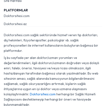
Site Haritası
PLATFORMLAR
Doktorsitesi.com
Doktorsitesi.az
Doktorsitesi.com sağlık sektöründe hizmet veren tıp doktorları,
diş hekimleri, fizyoterapistler, psikologlar vb. sağlık
profesyonelleri ile internet kullanıcılarını buluşturan bağımsız bir
platformdur.
İş bu sayfada yer alan doktor/uzman yorumları ve
değerlendirmeleri, ilgili doktorun/uzmanın doğrudan veya dolaylı
emri, talebi, önerisi, tavsiyesi ve/veya ricası olmaksızın, ilgili
hasta/danışan tarafından bağımsız olarak yazılmaktadır. Bu web
sitesinin amacı, sağlık alanında kamuoyunun bilgilendirilmesini
sağlamak, sağlık okuryazarlığını artırmak, kişilerin sağlık
ihtiyaçlarına uygun en iyi doktor veya uzmana ulaşmasını
kolaylaştırmaktır.
Doktorsitesi.com
herhangi bir Sağlık Hizmeti
Sağlayıcısını desteklemeyip herhangi bir öneri ve tavsiyede
bulunmamaktadır.