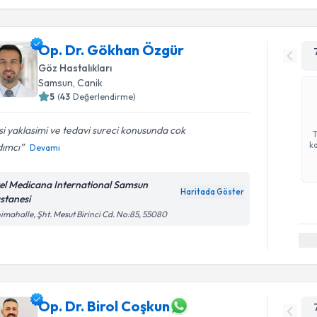
Op. Dr. Gökhan Özgür
Göz Hastalıkları
Samsun
, Canik
5
(
43
Değerlendirme)
isi yaklasimi ve tedavi sureci konusunda cok
ka
dımcı
Devamı
el Medicana International Samsun
Haritada Göster
stanesi
imahalle, Şht. Mesut Birinci Cd. No:85, 55080
Op. Dr. Birol Coşkun