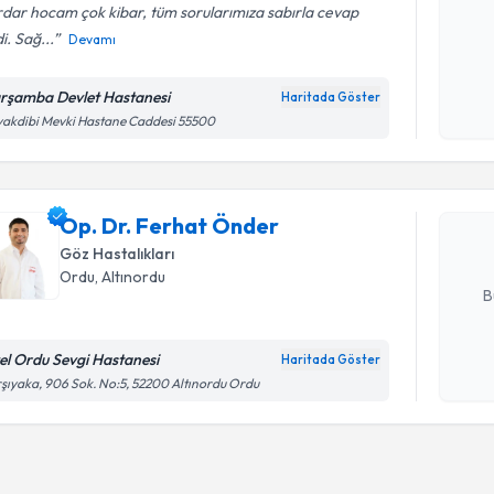
dar hocam çok kibar, tüm sorularımıza sabırla cevap
i. Sağ...
Devamı
Kişisel
okudum
rşamba Devlet Hastanesi
Haritada Göster
Randevu T
işlenm
akdibi Mevki Hastane Caddesi 55500
Op. Dr. F
Size bu uzm
Op. Dr. Ferhat Önder
hazırlandığ
Göz Hastalıkları
E-posta Ad
Ordu
, Altınordu
B
el Ordu Sevgi Hastanesi
Haritada Göster
Kişisel
şıyaka, 906 Sok. No:5, 52200 Altınordu Ordu
okudum
işlenm