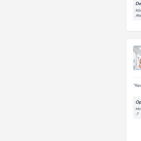
Do
Kör
At
Kes
Op
Mim
:7