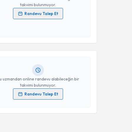
takvimi bulunmuyor.
Randevu Talep Et
 verilerimin işlenmesine ilişkin
Aydınlatma Metni
'ni
 ve kişisel verilerimin belirtilen kapsamda
akvimi Talebi
esini kabul ediyorum.
erhat Önder
için randevu takvimi talebi oluşturun.
Takvim Talebini Gönder
andan randevu almanız için bir takvim
ında e-posta ile bilgilendireceğiz.
resiniz
u uzmandan online randevu alabileceğin bir
takvimi bulunmuyor.
Randevu Talep Et
 verilerimin işlenmesine ilişkin
Aydınlatma Metni
'ni
 ve kişisel verilerimin belirtilen kapsamda
esini kabul ediyorum.
Takvim Talebini Gönder