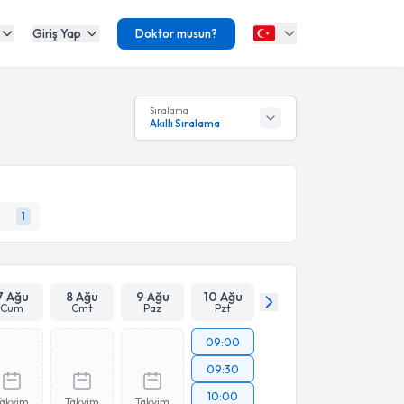
Giriş Yap
Doktor musun?
Sıralama
Akıllı Sıralama
1
7 Ağu
8 Ağu
9 Ağu
10 Ağu
Cum
Cmt
Paz
Pzt
09:00
09:30
10:00
Takvim
Takvim
Takvim