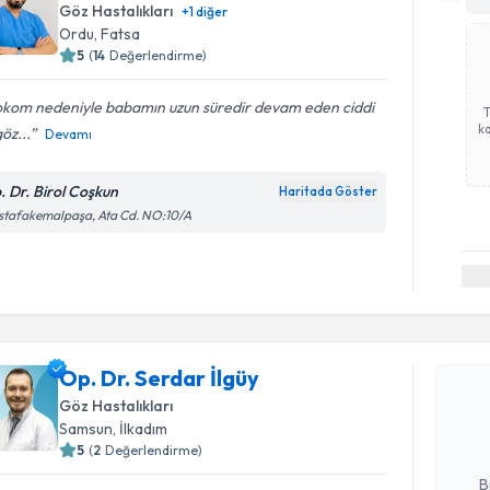
Göz Hastalıkları
+
1
diğer
Ordu
, Fatsa
5
(
14
Değerlendirme)
okom nedeniyle babamın uzun süredir devam eden ciddi
ka
göz...
Devamı
. Dr. Birol Coşkun
Haritada Göster
stafakemalpaşa, Ata Cd. NO:10/A
Randevu T
Op. Dr. Se
Op. Dr. Serdar İlgüy
bu uzmandan
Göz Hastalıkları
posta ile bi
Samsun
, İlkadım
5
(
2
Değerlendirme)
E-posta Ad
B