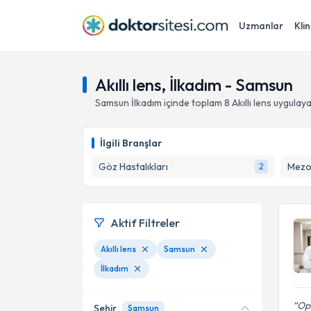
Uzmanlar
Klin
Akıllı lens, İlkadım - Samsun
Samsun
İlkadım
içinde toplam
8
Akıllı lens
uygulaya
İlgili Branşlar
Göz Hastalıkları
Mezo
2
Aktif Filtreler
Akıllı lens
Samsun
İlkadım
Op
Şehir
Samsun