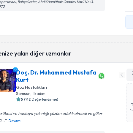
apartmanı, Bahçelievler, AbdülHamithak Caddesi Kat:1 No :3,
070
enize yakın diğer uzmanlar
Doç. Dr. Muhammed Mustafa
Kurt
Göz Hastalıkları
Samsun
, İlkadım
5
(
142
Değerlendirme)
ka
rübesi ve hastaya yakınlığı çözüm odaklı olmadı ve güler
ü...
Devamı