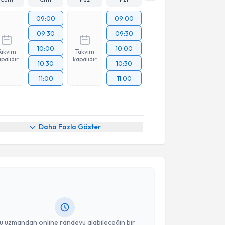
09:00
09:00
09:30
09:30
10:00
10:00
Takvim
Takvim
palıdır
kapalıdır
10:30
10:30
11:00
11:00
Daha Fazla Göster
akvimi Talebi
rdar İlgüy
için randevu takvimi talebi oluşturun. Size
 randevu almanız için bir takvim hazırlandığında e-
lgilendireceğiz.
resiniz
u uzmandan online randevu alabileceğin bir