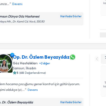
ka
unca...
Devamı
msun Dünya Göz Hastanesi
Haritada Göster
Mayıs Mh., Dr. Kamil Cd. No:6, 55030
Op. Dr. Özlem Beyazyıldız
Göz Hastalıkları
+
2
diğer
Samsun
, İlkadım
5
(
68
Değerlendirme)
lem hocama çocuğumu genel kontrol için götürüyorum.
ka
işimi oldukça iyi;...
Devamı
. Dr. Özlem Beyazyıldız
Haritada Göster