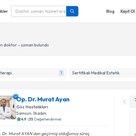
ikler
Blog
Kayıt Ol
n doktor - uzman bulundu
terapi
Sertifikalı Medikal Estetik
1
Op. Dr. Murat Ayan
Göz Hastalıkları
Samsun
, İlkadım
4.9
(
35
Değerlendirme)
. Dr. Murat AYAN dan geçirmiş olduğumuz süreç