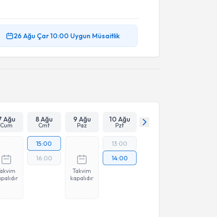
26 Ağu
Çar
10:00
Uygun Müsaitlik
7 Ağu
8 Ağu
9 Ağu
10 Ağu
Cum
Cmt
Paz
Pzt
15:00
13:00
16:00
14:00
Takvim
Takvim
palıdır
kapalıdır