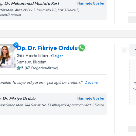
ç. Dr. Muhammed Mustafa Kurt
Haritada Göster
fez Mah. Atatürk Blv. 5. Kısım No:112, Kat:3 Daire:5,
akum/Samsun
Op. Dr. Fikriye Ordulu
Göz Hastalıkları
+
1
diğer
Samsun
, İlkadım
5
(
47
Değerlendirme)
inlikle tavsiye ediyorum, çok ilgili bir hekim.
Devamı
ka
. Dr. Fikriye Ordulu
Haritada Göster
ar Sinan Mah. 144 Sokak No:33 Albayrak Apartmanı Kat :2 Daire