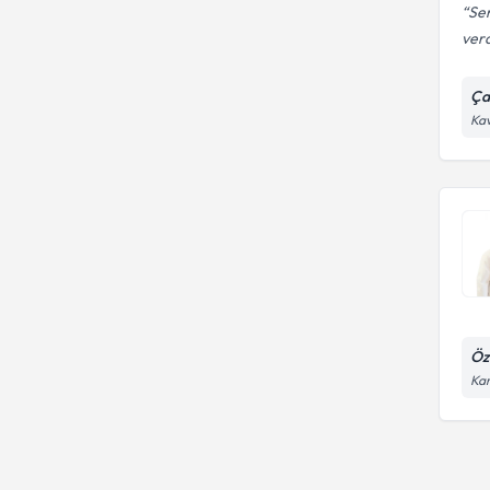
Ser
verd
Ça
Kav
Öz
Kar