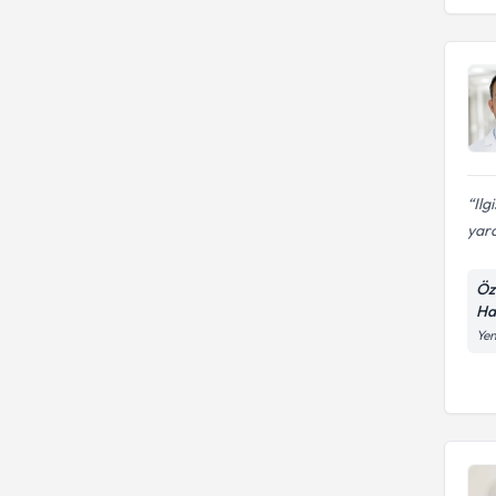
Ilg
yar
Öz
Ha
Yen