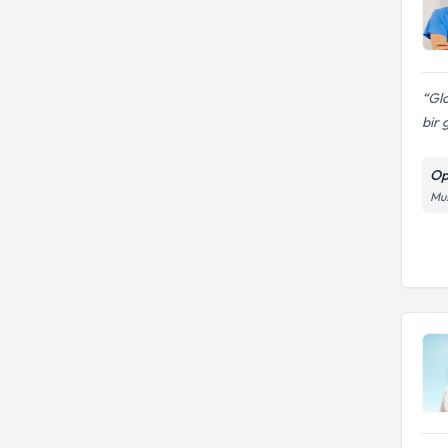
Gl
bir 
Op
Mu