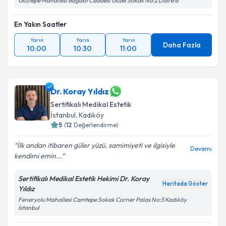
Göztepe Mahallesi Bağdat Caddesi Güzel Sokak No:2 Daire:6
En Yakın Saatler
Yarın
Yarın
Yarın
Daha Fazla
10:00
10:30
11:00
Dr. Koray Yıldız
Sertifikalı Medikal Estetik
İstanbul
, Kadıköy
5
(
12
Değerlendirme)
İlk andan itibaren güler yüzü, samimiyeti ve ilgisiyle
Devamı
kendimi emin...
Sertifikalı Medikal Estetik Hekimi Dr. Koray
Haritada Göster
Yıldız
Feneryolu Mahallesi Camtepe Sokak Corner Palas No:5 Kadıköy
İstanbul