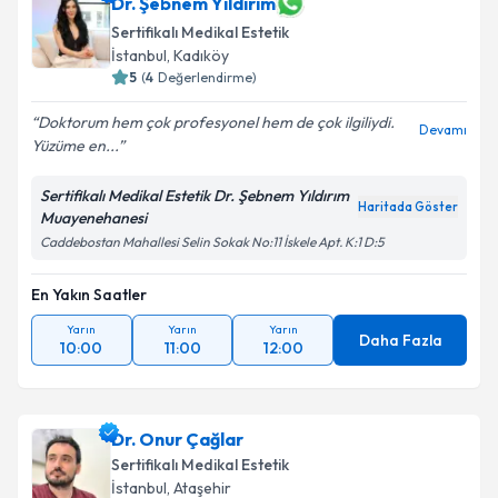
Dr. Şebnem Yıldırım
Sertifikalı Medikal Estetik
İstanbul
, Kadıköy
5
(
4
Değerlendirme)
Doktorum hem çok profesyonel hem de çok ilgiliydi.
Devamı
Yüzüme en...
Sertifikalı Medikal Estetik Dr. Şebnem Yıldırım
Haritada Göster
Muayenehanesi
Caddebostan Mahallesi Selin Sokak No:11 İskele Apt. K:1 D:5
En Yakın Saatler
Yarın
Yarın
Yarın
Daha Fazla
10:00
11:00
12:00
Dr. Onur Çağlar
Sertifikalı Medikal Estetik
İstanbul
, Ataşehir