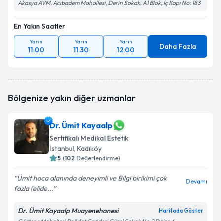
Akasya AVM, Acıbadem Mahallesi, Derin Sokak, A1 Blok, İç Kapı No: 183
En Yakın Saatler
Yarın
Yarın
Yarın
Daha Fazla
11:00
11:30
12:00
Bölgenize yakın diğer uzmanlar
Dr. Ümit Kayaalp
Sertifikalı Medikal Estetik
İstanbul
, Kadıköy
5
(
102
Değerlendirme)
Ümit hoca alanında deneyimli ve Bilgi birikimi çok
Devamı
fazla (elide...
Dr. Ümit Kayaalp Muayenehanesi
Haritada Göster