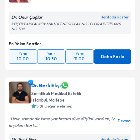
Dr. Onur Çağlar
Haritada Göster
KÜÇÜKBAKKALKÖY MAH DEFNE SOKAK NO 1 FLORA REZİDANS
NO:309
En Yakın Saatler
Yarın
Yarın
Yarın
Daha Fazla
10:00
10:30
11:00
Dr. Berk Ekşi
Sertifikalı Medikal Estetik
İstanbul
, Maltepe
5
(
8
Değerlendirme)
Uzun zamandır kime yaptırsam diye düşünüyordum, iyi
Devamı
ki yolum Berk...
Dr. Berk Ekşi
Haritada Göster