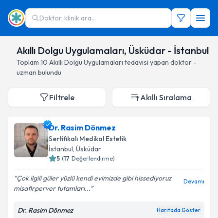
Doktor, klinik ara...
Akıllı Dolgu Uygulamaları, Üsküdar - İstanbul
Toplam
10
Akıllı Dolgu Uygulamaları
tedavisi yapan doktor -
uzman bulundu
Filtrele
Akıllı Sıralama
Dr. Rasim Dönmez
Sertifikalı Medikal Estetik
İstanbul
, Üsküdar
5
(
17
Değerlendirme)
Çok ilgili güler yüzlü kendi evimizde gibi hissediyoruz
Devamı
misafirperver tutamları...
Dr. Rasim Dönmez
Haritada Göster