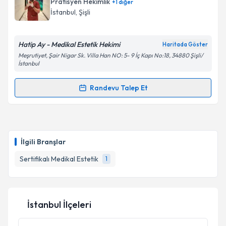
Pratisyen Hekimlik
+
1
diğer
E-posta Adresiniz
İstanbul
, Şişli
Hatip Ay - Medikal Estetik Hekimi
Haritada Göster
Meşrutiyet, Şair Nigar Sk. Villa Han NO: 5- 9 İç Kapı No:18, 34880 Şişli/
Kişisel verilerimin işlenmesine ilişkin
Aydınlatma
İstanbul
Metni
'ni okudum ve kişisel verilerimin belirtilen
kapsamda işlenmesini kabul ediyorum.
Randevu Talep Et
Randevu Takvimi Talebi
Takvim Talebini Gönder
Dr. Hatip Ay
için randevu takvimi talebi oluşturun. Size
bu uzmandan randevu almanız için bir takvim
İlgili Branşlar
hazırlandığında e-posta ile bilgilendireceğiz.
Sertifikalı Medikal Estetik
1
E-posta Adresiniz
İstanbul İlçeleri
Kişisel verilerimin işlenmesine ilişkin
Aydınlatma