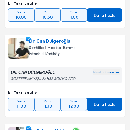
En Yakın Saatler
Yarın
Yarın
Yarın
Daha Fazla
10:00
10:30
11:00
Dr. Can Dülgeroğlu
Sertifikalı Medikal Estetik
İstanbul
, Kadıköy
DR. CAN DÜLGEROĞLU
Haritada Göster
GÖZTEPE MH YEŞİLBAHAR SOK NO:2/20
En Yakın Saatler
Yarın
Yarın
Yarın
Daha Fazla
11:00
11:30
12:00