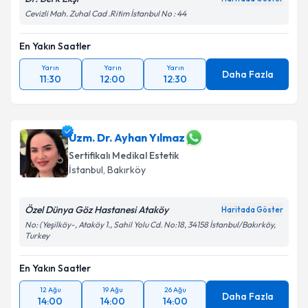
Cevizli Mah. Zuhal Cad .Ritim İstanbul No : 44
En Yakın Saatler
Yarın
Yarın
Yarın
Daha Fazla
11:30
12:00
12:30
Uzm. Dr. Ayhan Yılmaz
Sertifikalı Medikal Estetik
İstanbul
, Bakırköy
Özel Dünya Göz Hastanesi Ataköy
Haritada Göster
No: (Yeşilköy-, Ataköy 1., Sahil Yolu Cd. No:18, 34158 İstanbul/Bakırköy,
Turkey
En Yakın Saatler
12 Ağu
19 Ağu
26 Ağu
Daha Fazla
14:00
14:00
14:00