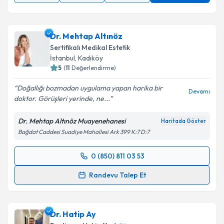
Dr. Mehtap Altınöz
Sertifikalı Medikal Estetik
İstanbul
, Kadıköy
5
(
11
Değerlendirme)
Doğallığı bozmadan uygulama yapan harika bir
Devamı
doktor. Görüşleri yerinde, ne...
Dr. Mehtap Altınöz Muayenehanesi
Haritada Göster
Bağdat Caddesi Suadiye Mahallesi Ark 399 K:7 D:7
0 (850) 811 03 53
Randevu Takvimi Talebi
Randevu Talep Et
Dr. Mehtap Altınöz
için randevu takvimi talebi
oluşturun. Size bu uzmandan randevu almanız için bir
Dr. Hatip Ay
takvim hazırlandığında e-posta ile bilgilendireceğiz.