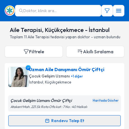
Doktor, klinik ara...
Aile Terapisi, Küçükçekmece - İstanbul
Toplam
11
Aile Terapisi
tedavisi yapan doktor - uzman bulundu
Filtrele
Akıllı Sıralama
Uzman Aile Danışmanı Ömür Çiftçi
Çocuk Gelişim Uzmanı
+
1
diğer
İstanbul
, Küçükçekmece
Çocuk Gelişim Uzmanı Ömür Çiftçi
Haritada Göster
Atakent Mah. 221.Sk Rota Ofis kat : 7 No : 40 Halkalı
Randevu Talep Et
Randevu Takvimi Talebi