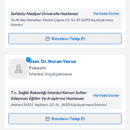
E-posta Adresiniz
Sefaköy Medipol Üniversite Hastanesi
Haritada Göster
Tevfik Bey Mahallesi, Maslak Çeşme Cd. No 30 34295 Küçükçekmece,
İstanbul
Randevu Talep Et
Kişisel verilerimin işlenmesine ilişkin
Aydınlatma
Randevu Takvimi Talebi
Metni
'ni okudum ve kişisel verilerimin belirtilen
kapsamda işlenmesini kabul ediyorum.
Uzm. Dr. Özlem Karakaya
için randevu takvimi
Uzm. Dr. Nuran Yavuz
talebi oluşturun. Size bu uzmandan randevu almanız
Psikiyatri
Takvim Talebini Gönder
için bir takvim hazırlandığında e-posta ile
İstanbul
, Küçükçekmece
bilgilendireceğiz.
E-posta Adresiniz
T.c. Sağlık Bakanlığı İstanbul Kanuni Sultan
Haritada Göster
Süleyman Eğitim Ve Araştırma Hastanesi
Atakent 34303, Yeşilkent, 221. Sk., 34325 Küçükçekmece/İstanbul
Kişisel verilerimin işlenmesine ilişkin
Aydınlatma
Randevu Talep Et
Randevu Takvimi Talebi
Metni
'ni okudum ve kişisel verilerimin belirtilen