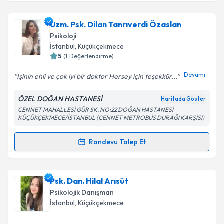
Uzman Aile Danışmanı Ömür Çiftçi
için randevu
Uzm. Psk. Dilan Tanrıverdi Özaslan
takvimi talebi oluşturun. Size bu uzmandan randevu
Psikoloji
almanız için bir takvim hazırlandığında e-posta ile
İstanbul
, Küçükçekmece
bilgilendireceğiz.
5
(
1
Değerlendirme)
E-posta Adresiniz
Devamı
İşinin ehli ve çok iyi bir doktor Hersey için teşekkür...
ÖZEL DOĞAN HASTANESİ
Haritada Göster
CENNET MAHALLESİ GÜR SK. NO:22 DOĞAN HASTANESİ
KÜÇÜKÇEKMECE/İSTANBUL (CENNET METROBÜS DURAĞI KARŞISI)
Kişisel verilerimin işlenmesine ilişkin
Aydınlatma
Metni
'ni okudum ve kişisel verilerimin belirtilen
Randevu Talep Et
kapsamda işlenmesini kabul ediyorum.
Randevu Takvimi Talebi
Takvim Talebini Gönder
Uzm. Psk. Dilan Tanrıverdi Özaslan
için randevu
Psk. Dan. Hilal Arısüt
takvimi talebi oluşturun. Size bu uzmandan randevu
Psikolojik Danışman
almanız için bir takvim hazırlandığında e-posta ile
İstanbul
, Küçükçekmece
bilgilendireceğiz.