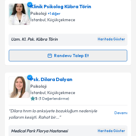
Klinik Psikolog Dilara İpekçi Pars
için randevu
Klinik Psikolog Kübra Törin
takvimi talebi oluşturun. Size bu uzmandan randevu
Psikoloji
+
1
diğer
almanız için bir takvim hazırlandığında e-posta ile
Takvim Talebini Gönder
İstanbul
, Küçükçekmece
bilgilendireceğiz.
E-posta Adresiniz
Uzm. Kl. Psk. Kübra Törin
Haritada Göster
Randevu Talep Et
Randevu Takvimi Talebi
Kişisel verilerimin işlenmesine ilişkin
Aydınlatma
Metni
'ni okudum ve kişisel verilerimin belirtilen
kapsamda işlenmesini kabul ediyorum.
Klinik Psikolog Kübra Törin
için randevu takvimi
Psk. Dilara Dalyan
talebi oluşturun. Size bu uzmandan randevu almanız
Psikoloji
için bir takvim hazırlandığında e-posta ile
İstanbul
, Küçükçekmece
bilgilendireceğiz.
Takvim Talebini Gönder
5
(
1
Değerlendirme)
E-posta Adresiniz
Dilara hnm la anksiyete bozukluğum nedeniyle
Devamı
yollarım kesişti. Rahat bir...
Medical Park Florya Hastanesi
Haritada Göster