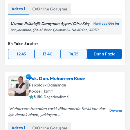
Adres
1
Online Görüşme
Uzman Psikolojik Danışman Ayperi Otru Kılıç
Haritada Göster
Yahyakaptan, Şht. Ali İhsan Çakmak Sk. No:60 D:6, 41050
En Yakın Saatler
12:45
13:40
14:35
Daha Fazla
Psk. Dan. Muharrem Köse
Psikolojik Danışman
Kocaeli
, İzmit
5
(
50
Değerlendirme)
Muharrem Hocadan farklı dönemlerde farklı konular
Devamı
için destek aldım, yaklaşımı,...
Adres
1
Online Görüşme