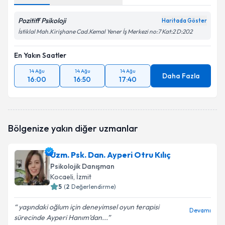
Pozitiff Psikoloji
Haritada Göster
İstiklal Mah.Kirişhane Cad.Kemal Yener İş Merkezi no:7 Kat:2 D:202
En Yakın Saatler
14 Ağu
14 Ağu
14 Ağu
Daha Fazla
16:00
16:50
17:40
Bölgenize yakın diğer uzmanlar
Uzm. Psk. Dan. Ayperi Otru Kılıç
Psikolojik Danışman
Kocaeli
, İzmit
5
(
2
Değerlendirme)
yaşındaki oğlum için deneyimsel oyun terapisi
Devamı
sürecinde Ayperi Hanım’dan...