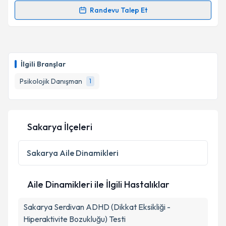
kapsamda işlenmesini kabul ediyorum.
Randevu Talep Et
Randevu Takvimi Talebi
Takvim Talebini Gönder
Dr. Psk. Dan. Abdurrahman Kendirci
için randevu
takvimi talebi oluşturun. Size bu uzmandan randevu
İlgili Branşlar
almanız için bir takvim hazırlandığında e-posta ile
bilgilendireceğiz.
Psikolojik Danışman
1
E-posta Adresiniz
Sakarya İlçeleri
Kişisel verilerimin işlenmesine ilişkin
Aydınlatma
Sakarya
Aile Dinamikleri
Metni
'ni okudum ve kişisel verilerimin belirtilen
kapsamda işlenmesini kabul ediyorum.
Aile Dinamikleri ile İlgili Hastalıklar
Takvim Talebini Gönder
Sakarya Serdivan ADHD (Dikkat Eksikliği -
Hiperaktivite Bozukluğu) Testi