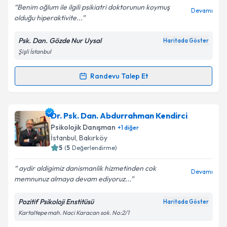
Benim oğlum ile ilgili psikiatri doktorunun koymuş
Devamı
olduğu hiperaktivite...
Psk. Dan. Gözde Nur Uysal
Haritada Göster
Kişisel verilerimin işlenmesine ilişkin
Aydınlatma
Şişli İstanbul
Metni
'ni okudum ve kişisel verilerimin belirtilen
kapsamda işlenmesini kabul ediyorum.
Randevu Talep Et
Randevu Takvimi Talebi
Takvim Talebini Gönder
Psk. Dan. Gözde Nur Uysal
için randevu takvimi
Dr. Psk. Dan. Abdurrahman Kendirci
talebi oluşturun. Size bu uzmandan randevu almanız
Psikolojik Danışman
+
1
diğer
için bir takvim hazırlandığında e-posta ile
İstanbul
, Bakırköy
bilgilendireceğiz.
5
(
5
Değerlendirme)
E-posta Adresiniz
aydir aldigimiz danismanlik hizmetinden cok
Devamı
memnunuz almaya devam ediyoruz...
Pozitif Psikoloji Enstitüsü
Haritada Göster
Kartaltepe mah. Naci Karacan sok. No:2/1
Kişisel verilerimin işlenmesine ilişkin
Aydınlatma
Metni
'ni okudum ve kişisel verilerimin belirtilen