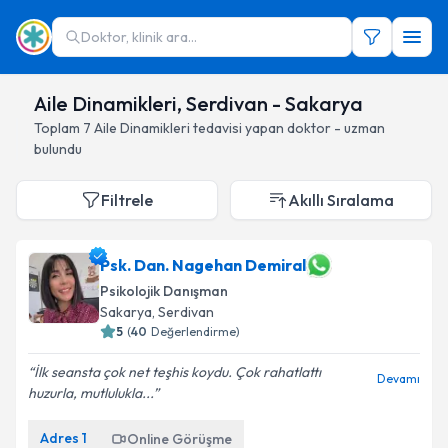
Doktor, klinik ara...
Aile Dinamikleri, Serdivan - Sakarya
Toplam
7
Aile Dinamikleri
tedavisi yapan doktor - uzman
bulundu
Filtrele
Akıllı Sıralama
Psk. Dan. Nagehan Demiral
Psikolojik Danışman
Sakarya
, Serdivan
5
(
40
Değerlendirme)
İlk seansta çok net teşhis koydu. Çok rahatlattı
Devamı
huzurla, mutlulukla...
Adres
1
Online Görüşme