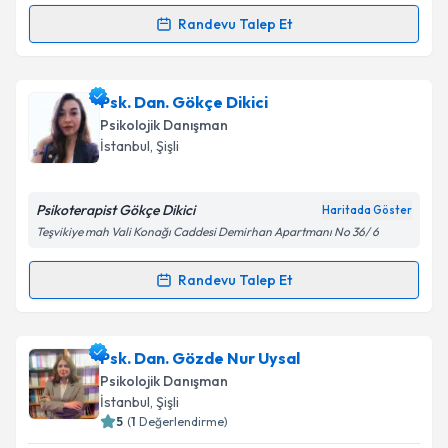
Randevu Talep Et
Randevu Takvimi Talebi
Psk. Dan. Ferhat Çıtıroğlu
için randevu takvimi
Psk. Dan. Gökçe Dikici
talebi oluşturun. Size bu uzmandan randevu almanız
Psikolojik Danışman
için bir takvim hazırlandığında e-posta ile
İstanbul
, Şişli
bilgilendireceğiz.
E-posta Adresiniz
Psikoterapist Gökçe Dikici
Haritada Göster
Teşvikiye mah Vali Konağı Caddesi Demirhan Apartmanı No 36/ 6
Randevu Talep Et
Randevu Takvimi Talebi
Kişisel verilerimin işlenmesine ilişkin
Aydınlatma
Metni
'ni okudum ve kişisel verilerimin belirtilen
kapsamda işlenmesini kabul ediyorum.
Psk. Dan. Gökçe Dikici
için randevu takvimi talebi
Psk. Dan. Gözde Nur Uysal
oluşturun. Size bu uzmandan randevu almanız için bir
Psikolojik Danışman
takvim hazırlandığında e-posta ile bilgilendireceğiz.
Takvim Talebini Gönder
İstanbul
, Şişli
5
(
1
Değerlendirme)
E-posta Adresiniz