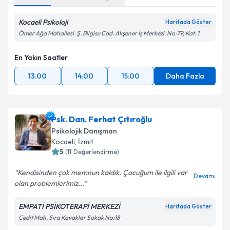
Kocaeli Psikoloji
Haritada Göster
Ömer Ağa Mahallesi. Ş. Bilgisu Cad. Akşener İş Merkezi. No:79, Kat: 1
En Yakın Saatler
13:00
14:00
15:00
Daha Fazla
Psk. Dan. Ferhat Çıtıroğlu
Psikolojik Danışman
Kocaeli
, İzmit
5
(
11
Değerlendirme)
Kendisinden çok memnun kaldık. Çocuğum ile ilgili var
Devamı
olan problemlerimiz...
EMPATİ PSİKOTERAPİ MERKEZİ
Haritada Göster
Cedit Mah. Sıra Kavaklar Sokak No:18