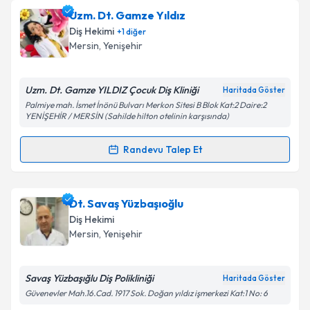
oluşturun. Size bu uzmandan randevu almanız için bir
Uzm. Dt. Gamze Yıldız
takvim hazırlandığında e-posta ile bilgilendireceğiz.
Diş Hekimi
+
1
diğer
E-posta Adresiniz
Mersin
, Yenişehir
Uzm. Dt. Gamze YILDIZ Çocuk Diş Kliniği
Haritada Göster
Palmiye mah. İsmet İnönü Bulvarı Merkon Sitesi B Blok Kat:2 Daire:2
Kişisel verilerimin işlenmesine ilişkin
Aydınlatma
YENİŞEHİR / MERSİN (Sahilde hilton otelinin karşısında)
Metni
'ni okudum ve kişisel verilerimin belirtilen
kapsamda işlenmesini kabul ediyorum.
Randevu Talep Et
Randevu Takvimi Talebi
Takvim Talebini Gönder
Uzm. Dt. Gamze Yıldız
için randevu takvimi talebi
Dt. Savaş Yüzbaşıoğlu
oluşturun. Size bu uzmandan randevu almanız için bir
Diş Hekimi
takvim hazırlandığında e-posta ile bilgilendireceğiz.
Mersin
, Yenişehir
E-posta Adresiniz
Savaş Yüzbaşığlu Diş Polikliniği
Haritada Göster
Güvenevler Mah.16.Cad. 1917 Sok. Doğan yıldız işmerkezi Kat:1 No: 6