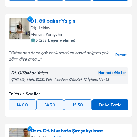
Dt. Gülbahar Yalçın
Diş Hekimi
Mersin
, Yenişehir
5
(
258
Değerlendirme)
Gitmeden önce çok korkuyordum kanal dolgusu çok
Devamı
ağrır diye ama...
Dt. Gülbahar Yalçın
Haritada Göster
Çiflik Köy Mah. 32231. Sok . Akademi Ofis Kat :10 İç kapı No: 43
En Yakın Saatler
14:00
14:30
15:30
Daha Fazla
Uzm. Dt. Mustafa Şimşekyılmaz