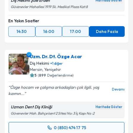
Diş Hekimi Şule Erden
Haritada Göster
Güvenevler Mahallesi 1919 Sk. Medikal Plaza Kat:8
En Yakın Saatler
14:30
16:00
17:00
Daha Fazla
Uzm. Dr. Dt. Özge Acar
Diş Hekimi
+
1
diğer
Mersin
, Yenişehir
5
(
899
Değerlendirme)
Özge hocam ve çalışma arkadaşları çok ilgili. yaş
Devamı
kızımın...
Uzman Dent Diş Kliniği
Haritada Göster
Güvenevler Mah. Bahçe kent 2 Sitesi No: 3 İç Kapı No :2
0 (850) 474 17 75
Randevu Takvimi Talebi