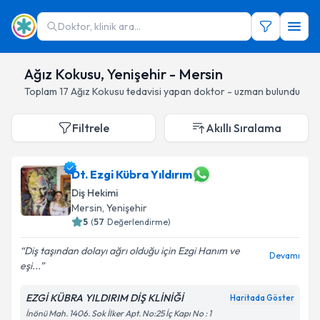
Doktor, klinik ara...
Ağız Kokusu, Yenişehir - Mersin
Toplam
17
Ağız Kokusu
tedavisi yapan doktor - uzman bulundu
Filtrele
Akıllı Sıralama
Dt. Ezgi Kübra Yıldırım
Diş Hekimi
Mersin
, Yenişehir
5
(
57
Değerlendirme)
Diş taşından dolayı ağrı olduğu için Ezgi Hanım ve
Devamı
eşi...
EZGİ KÜBRA YILDIRIM DİŞ KLİNİĞİ
Haritada Göster
İnönü Mah. 1406. Sok İlker Apt. No:25 İç Kapı No : 1