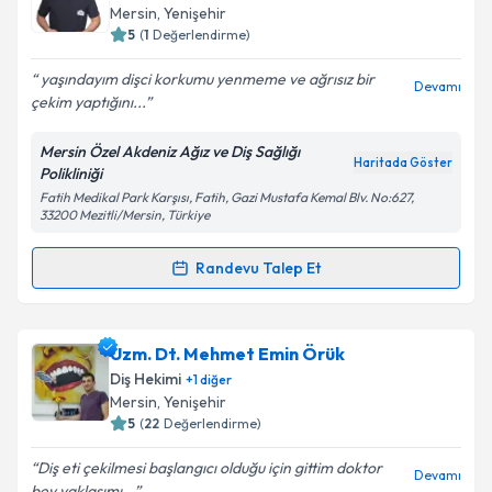
takvim hazırlandığında e-posta ile bilgilendireceğiz.
Mersin
, Yenişehir
5
(
1
Değerlendirme)
E-posta Adresiniz
yaşındayım dişci korkumu yenmeme ve ağrısız bir
Devamı
çekim yaptığını...
Mersin Özel Akdeniz Ağız ve Diş Sağlığı
Kişisel verilerimin işlenmesine ilişkin
Aydınlatma
Haritada Göster
Polikliniği
Metni
'ni okudum ve kişisel verilerimin belirtilen
Fatih Medikal Park Karşısı, Fatih, Gazi Mustafa Kemal Blv. No:627,
kapsamda işlenmesini kabul ediyorum.
33200 Mezitli/Mersin, Türkiye
Randevu Talep Et
Takvim Talebini Gönder
Randevu Takvimi Talebi
Dt. Ali Can Anay
için randevu takvimi talebi oluşturun.
Uzm. Dt. Mehmet Emin Örük
Size bu uzmandan randevu almanız için bir takvim
Diş Hekimi
+
1
diğer
hazırlandığında e-posta ile bilgilendireceğiz.
Mersin
, Yenişehir
5
(
22
Değerlendirme)
E-posta Adresiniz
Diş eti çekilmesi başlangıcı olduğu için gittim doktor
Devamı
bey yaklaşımı...