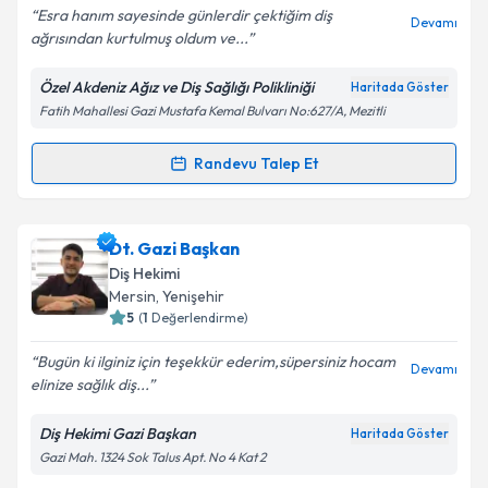
Esra hanım sayesinde günlerdir çektiğim diş
Devamı
ağrısından kurtulmuş oldum ve...
Özel Akdeniz Ağız ve Diş Sağlığı Polikliniği
Haritada Göster
Kişisel verilerimin işlenmesine ilişkin
Aydınlatma
Fatih Mahallesi Gazi Mustafa Kemal Bulvarı No:627/A, Mezitli
Metni
'ni okudum ve kişisel verilerimin belirtilen
kapsamda işlenmesini kabul ediyorum.
Randevu Talep Et
Randevu Takvimi Talebi
Takvim Talebini Gönder
Dt. Esra BAL
için randevu takvimi talebi oluşturun.
Dt. Gazi Başkan
Size bu uzmandan randevu almanız için bir takvim
Diş Hekimi
hazırlandığında e-posta ile bilgilendireceğiz.
Mersin
, Yenişehir
5
(
1
Değerlendirme)
E-posta Adresiniz
Bugün ki ilginiz için teşekkür ederim,süpersiniz hocam
Devamı
elinize sağlık diş...
Diş Hekimi Gazi Başkan
Haritada Göster
Kişisel verilerimin işlenmesine ilişkin
Aydınlatma
Gazi Mah. 1324 Sok Talus Apt. No 4 Kat 2
Metni
'ni okudum ve kişisel verilerimin belirtilen
kapsamda işlenmesini kabul ediyorum.