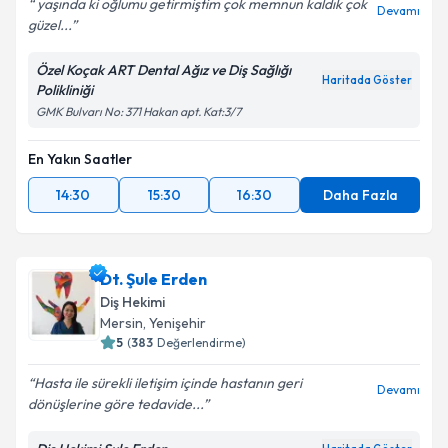
yaşında ki oğlumu getirmiştim çok memnun kaldık çok
Devamı
güzel...
Özel Koçak ART Dental Ağız ve Diş Sağlığı
Haritada Göster
Polikliniği
GMK Bulvarı No: 371 Hakan apt. Kat:3/7
En Yakın Saatler
14:30
15:30
16:30
Daha Fazla
Dt. Şule Erden
Diş Hekimi
Mersin
, Yenişehir
5
(
383
Değerlendirme)
Hasta ile sürekli iletişim içinde hastanın geri
Devamı
dönüşlerine göre tedavide...