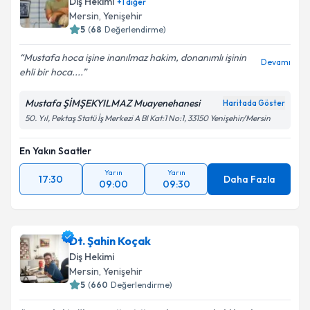
Diş Hekimi
+
1
diğer
Mersin
, Yenişehir
5
(
68
Değerlendirme)
Mustafa hoca işine inanılmaz hakim, donanımlı işinin
Devamı
ehli bir hoca....
Mustafa ŞİMŞEKYILMAZ Muayenehanesi
Haritada Göster
50. Yıl, Pektaş Statü İş Merkezi A Bl Kat:1 No:1, 33150 Yenişehir/Mersin
En Yakın Saatler
Yarın
Yarın
17:30
Daha Fazla
09:00
09:30
Dt. Şahin Koçak
Diş Hekimi
Mersin
, Yenişehir
5
(
660
Değerlendirme)