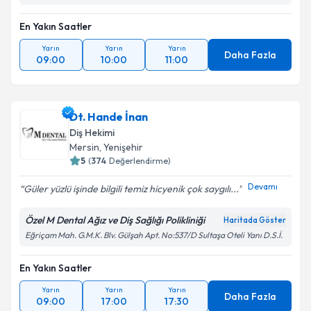
En Yakın Saatler
Yarın
Yarın
Yarın
Daha Fazla
09:00
10:00
11:00
Dt. Hande İnan
Diş Hekimi
Mersin
, Yenişehir
5
(
374
Değerlendirme)
Devamı
Güler yüzlü işinde bilgili temiz hicyenik çok saygılı...
Özel M Dental Ağız ve Diş Sağlığı Polikliniği
Haritada Göster
Eğriçam Mah. G.M.K. Blv. Gülşah Apt. No:537/D Sultaşa Oteli Yanı D.S.İ.
En Yakın Saatler
Yarın
Yarın
Yarın
Daha Fazla
09:00
17:00
17:30