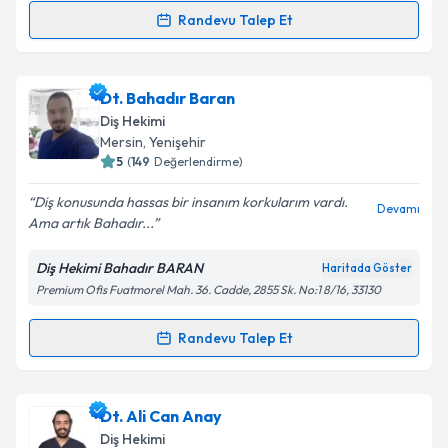
Randevu Talep Et
Randevu Takvimi Talebi
Takvim Talebini Gönder
Dt. Gazi Başkan
için randevu takvimi talebi oluşturun.
Dt. Bahadır Baran
Size bu uzmandan randevu almanız için bir takvim
Diş Hekimi
hazırlandığında e-posta ile bilgilendireceğiz.
Mersin
, Yenişehir
5
(
149
Değerlendirme)
E-posta Adresiniz
Diş konusunda hassas bir insanım korkularım vardı.
Devamı
Ama artık Bahadır...
Diş Hekimi Bahadır BARAN
Haritada Göster
Kişisel verilerimin işlenmesine ilişkin
Aydınlatma
Premium Ofis Fuatmorel Mah. 36. Cadde, 2855 Sk. No:1 8/16, 33130
Metni
'ni okudum ve kişisel verilerimin belirtilen
kapsamda işlenmesini kabul ediyorum.
Randevu Talep Et
Randevu Takvimi Talebi
Takvim Talebini Gönder
Dt. Bahadır Baran
için randevu takvimi talebi
Dt. Ali Can Anay
oluşturun. Size bu uzmandan randevu almanız için bir
Diş Hekimi