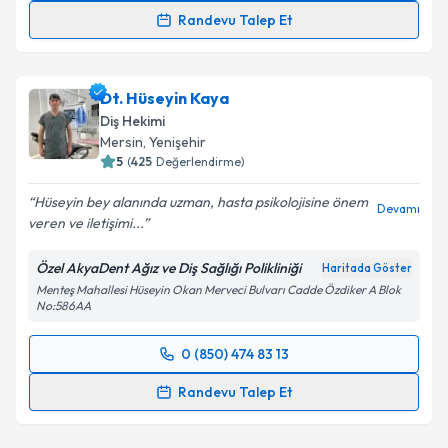
Randevu Talep Et
Uzm. Dr. Dt. Özge Acar
için randevu takvimi talebi
oluşturun. Size bu uzmandan randevu almanız için bir
Dt. Hüseyin Kaya
takvim hazırlandığında e-posta ile bilgilendireceğiz.
Diş Hekimi
E-posta Adresiniz
Mersin
, Yenişehir
5
(
425
Değerlendirme)
Hüseyin bey alanında uzman, hasta psikolojisine önem
Devamı
veren ve iletişimi...
Kişisel verilerimin işlenmesine ilişkin
Aydınlatma
Metni
'ni okudum ve kişisel verilerimin belirtilen
Özel AkyaDent Ağız ve Diş Sağlığı Polikliniği
Haritada Göster
kapsamda işlenmesini kabul ediyorum.
Menteş Mahallesi Hüseyin Okan Merveci Bulvarı Cadde Özdiker A Blok
No:586AA
Takvim Talebini Gönder
0 (850) 474 83 13
Randevu Takvimi Talebi
Randevu Talep Et
Dt. Hüseyin Kaya
için randevu takvimi talebi