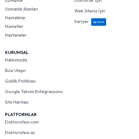
Uzmanlar
Doktorlar İçin
Uzmanlık Alanları
Web Siteniz İçin
Hastalıklar
Kariyer
İşe Alım
Hizmetler
Hastaneler
KURUMSAL
Hakkımızda
Bize Ulaşın
Gizlilik Politikası
Google Takvim Entegrasyonu
Site Haritası
PLATFORMLAR
Doktorsitesi.com
Doktorsitesi.az