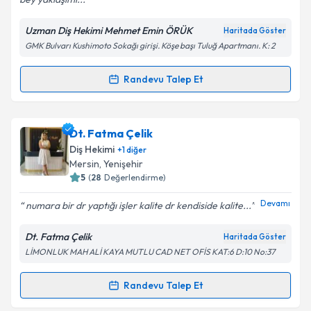
Uzman Diş Hekimi Mehmet Emin ÖRÜK
Haritada Göster
Kişisel verilerimin işlenmesine ilişkin
Aydınlatma
GMK Bulvarı Kushimoto Sokağı girişi. Köşe başı Tuluğ Apartmanı. K: 2
Metni
'ni okudum ve kişisel verilerimin belirtilen
kapsamda işlenmesini kabul ediyorum.
Randevu Talep Et
Randevu Takvimi Talebi
Takvim Talebini Gönder
Uzm. Dt. Mehmet Emin Örük
için randevu takvimi
Dt. Fatma Çelik
talebi oluşturun. Size bu uzmandan randevu almanız
Diş Hekimi
+
1
diğer
için bir takvim hazırlandığında e-posta ile
Mersin
, Yenişehir
bilgilendireceğiz.
5
(
28
Değerlendirme)
E-posta Adresiniz
Devamı
numara bir dr yaptığı işler kalite dr kendiside kalite...
Dt. Fatma Çelik
Haritada Göster
LİMONLUK MAH ALİ KAYA MUTLU CAD NET OFİS KAT:6 D:10 No:37
Kişisel verilerimin işlenmesine ilişkin
Aydınlatma
Metni
'ni okudum ve kişisel verilerimin belirtilen
Randevu Talep Et
Randevu Takvimi Talebi
kapsamda işlenmesini kabul ediyorum.