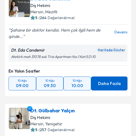
Diş Hekimi
Mersin
, Mezitli
5
(
264
Değerlendirme)
Şahane bir doktor kendisi. Hem çok ilgili hem de
Devamı
işinde...
Dt. Eda Candemir
Haritada Göster
Atatürk mah 31078 sok Tria Apartman No:1 Kat:5 D:10
En Yakın Saatler
10 Ağu
10 Ağu
10 Ağu
Daha Fazla
09:00
09:30
10:00
Dt. Gülbahar Yalçın
Diş Hekimi
Mersin
, Yenişehir
5
(
257
Değerlendirme)