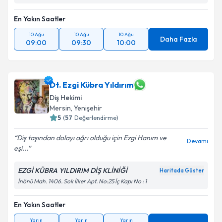
En Yakın Saatler
10 Ağu
10 Ağu
10 Ağu
Daha Fazla
09:00
09:30
10:00
Dt. Ezgi Kübra Yıldırım
Diş Hekimi
Mersin
, Yenişehir
5
(
57
Değerlendirme)
Diş taşından dolayı ağrı olduğu için Ezgi Hanım ve
Devamı
eşi...
EZGİ KÜBRA YILDIRIM DİŞ KLİNİĞİ
Haritada Göster
İnönü Mah. 1406. Sok İlker Apt. No:25 İç Kapı No : 1
En Yakın Saatler
Yarın
Yarın
Yarın