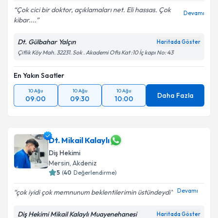
Çok cici bir doktor, açıklamaları net. Eli hassas. Çok
Devamı
kibar....
Dt. Gülbahar Yalçın
Haritada Göster
Çiflik Köy Mah. 32231. Sok . Akademi Ofis Kat :10 İç kapı No: 43
En Yakın Saatler
10 Ağu
10 Ağu
10 Ağu
Daha Fazla
09:00
09:30
10:00
Dt. Mikail Kalaylı
Diş Hekimi
Mersin
, Akdeniz
5
(
40
Değerlendirme)
Devamı
çok iyidi çok memnunum beklentilerimin üstündeydi
Diş Hekimi Mikail Kalaylı Muayenehanesi
Haritada Göster