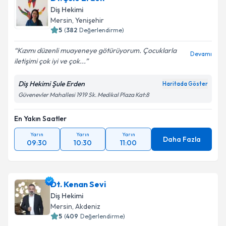
Diş Hekimi
Mersin
, Yenişehir
5
(
382
Değerlendirme)
Kızımı düzenli muayeneye götürüyorum. Çocuklarla
Devamı
iletişimi çok iyi ve çok...
Diş Hekimi Şule Erden
Haritada Göster
Güvenevler Mahallesi 1919 Sk. Medikal Plaza Kat:8
En Yakın Saatler
Yarın
Yarın
Yarın
Daha Fazla
09:30
10:30
11:00
Dt. Kenan Sevi
Diş Hekimi
Mersin
, Akdeniz
5
(
409
Değerlendirme)