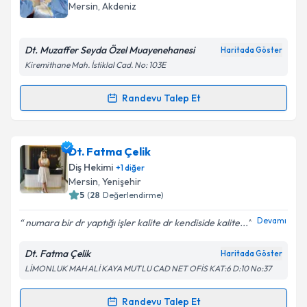
için bir takvim hazırlandığında e-posta ile
Mersin
, Akdeniz
bilgilendireceğiz.
E-posta Adresiniz
Dt. Muzaffer Seyda Özel Muayenehanesi
Haritada Göster
Kiremithane Mah. İstiklal Cad. No: 103E
Randevu Talep Et
Randevu Takvimi Talebi
Kişisel verilerimin işlenmesine ilişkin
Aydınlatma
Metni
'ni okudum ve kişisel verilerimin belirtilen
kapsamda işlenmesini kabul ediyorum.
Dt. Muzaffer Seyda
için randevu takvimi talebi
Dt. Fatma Çelik
oluşturun. Size bu uzmandan randevu almanız için bir
Diş Hekimi
+
1
diğer
takvim hazırlandığında e-posta ile bilgilendireceğiz.
Takvim Talebini Gönder
Mersin
, Yenişehir
5
(
28
Değerlendirme)
E-posta Adresiniz
Devamı
numara bir dr yaptığı işler kalite dr kendiside kalite...
Dt. Fatma Çelik
Haritada Göster
LİMONLUK MAH ALİ KAYA MUTLU CAD NET OFİS KAT:6 D:10 No:37
Kişisel verilerimin işlenmesine ilişkin
Aydınlatma
Metni
'ni okudum ve kişisel verilerimin belirtilen
kapsamda işlenmesini kabul ediyorum.
Randevu Talep Et