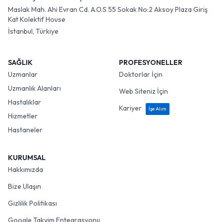
Maslak Mah. Ahi Evran Cd. A.O.S 55 Sokak No:2 Aksoy Plaza Giriş
Kat Kolektif House
İstanbul, Türkiye
SAĞLIK
PROFESYONELLER
Uzmanlar
Doktorlar İçin
Uzmanlık Alanları
Web Siteniz İçin
Hastalıklar
Kariyer
İşe Alım
Hizmetler
Hastaneler
KURUMSAL
Hakkımızda
Bize Ulaşın
Gizlilik Politikası
Google Takvim Entegrasyonu