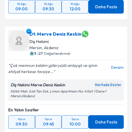
10 Ağu
10 Ağu
10 Ağu
Daha Fazla
09:00
09:30
12:00
Dt. Merve Deniz Keskin
Diş Hekimi
Mersin
, Akdeniz
5
(
27
Değerlendirme)
Çok memnun kaldım güleryüzlü anlayışlı ve işinin
Devamı
ehliydi herkese tavsiye...
Diş Hekimi Merve Deniz Keskin
Haritada Göster
Kültür Mah. İclal Tan Sok. Limon Apartmanı No: 4 Kat: 1 Daire 1
Mersin/Akdeniz
En Yakın Saatler
Yarın
Yarın
Yarın
Daha Fazla
09:30
09:45
10:00