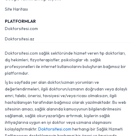
Site Haritası
PLATFORMLAR
Doktorsitesi.com
Doktorsitesi.az
Doktorsitesi.com sağlık sektöründe hizmet veren tıp doktorları,
diş hekimleri, fizyoterapistler, psikologlar vb. sağlık
profesyonelleri ile internet kullanıcılarını buluşturan bağımsız bir
platformdur.
İş bu sayfada yer alan doktor/uzman yorumları ve
değerlendirmeleri, ilgili doktorun/uzmanın doğrudan veya dolaylı
emri, talebi, önerisi, tavsiyesi ve/veya ricası olmaksızın, ilgili
hasta/danışan tarafından bağımsız olarak yazılmaktadır. Bu web
sitesinin amacı, sağlık alanında kamuoyunun bilgilendirilmesini
sağlamak, sağlık okuryazarlığını artırmak, kişilerin sağlık
ihtiyaçlarına uygun en iyi doktor veya uzmana ulaşmasını
kolaylaştırmaktır.
Doktorsitesi.com
herhangi bir Sağlık Hizmeti
Sağlayıcısını desteklemeyip herhangi bir öneri ve tavsiyede