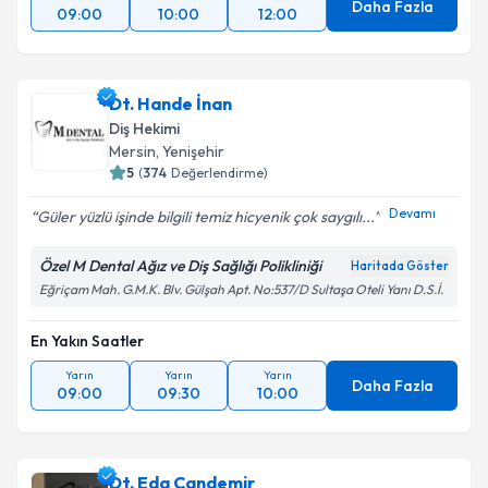
Daha Fazla
09:00
10:00
12:00
Dt. Hande İnan
Diş Hekimi
Mersin
, Yenişehir
5
(
374
Değerlendirme)
Devamı
Güler yüzlü işinde bilgili temiz hicyenik çok saygılı...
Özel M Dental Ağız ve Diş Sağlığı Polikliniği
Haritada Göster
Eğriçam Mah. G.M.K. Blv. Gülşah Apt. No:537/D Sultaşa Oteli Yanı D.S.İ.
En Yakın Saatler
Yarın
Yarın
Yarın
Daha Fazla
09:00
09:30
10:00
Dt. Eda Candemir