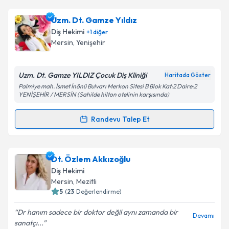
oluşturun. Size bu uzmandan randevu almanız için bir
Uzm. Dt. Gamze Yıldız
takvim hazırlandığında e-posta ile bilgilendireceğiz.
Diş Hekimi
+
1
diğer
E-posta Adresiniz
Mersin
, Yenişehir
Uzm. Dt. Gamze YILDIZ Çocuk Diş Kliniği
Haritada Göster
Palmiye mah. İsmet İnönü Bulvarı Merkon Sitesi B Blok Kat:2 Daire:2
Kişisel verilerimin işlenmesine ilişkin
Aydınlatma
YENİŞEHİR / MERSİN (Sahilde hilton otelinin karşısında)
Metni
'ni okudum ve kişisel verilerimin belirtilen
kapsamda işlenmesini kabul ediyorum.
Randevu Talep Et
Randevu Takvimi Talebi
Takvim Talebini Gönder
Uzm. Dt. Gamze Yıldız
için randevu takvimi talebi
Dt. Özlem Akkızoğlu
oluşturun. Size bu uzmandan randevu almanız için bir
Diş Hekimi
takvim hazırlandığında e-posta ile bilgilendireceğiz.
Mersin
, Mezitli
5
(
23
Değerlendirme)
E-posta Adresiniz
Dr hanım sadece bir doktor değil aynı zamanda bir
Devamı
sanatçı...