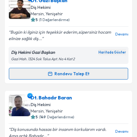
Dt. Gazi Başkan
oluşturun. Size bu uzmandan randevu almanız için bir
Diş Hekimi
takvim hazırlandığında e-posta ile bilgilendireceğiz.
Mersin
, Yenişehir
5
(
1
Değerlendirme)
E-posta Adresiniz
Bugün ki ilginiz için teşekkür ederim,süpersiniz hocam
Devamı
elinize sağlık diş...
Diş Hekimi Gazi Başkan
Haritada Göster
Kişisel verilerimin işlenmesine ilişkin
Aydınlatma
Gazi Mah. 1324 Sok Talus Apt. No 4 Kat 2
Metni
'ni okudum ve kişisel verilerimin belirtilen
kapsamda işlenmesini kabul ediyorum.
Randevu Talep Et
Randevu Takvimi Talebi
Takvim Talebini Gönder
Dt. Gazi Başkan
için randevu takvimi talebi oluşturun.
Dt. Bahadır Baran
Size bu uzmandan randevu almanız için bir takvim
Diş Hekimi
hazırlandığında e-posta ile bilgilendireceğiz.
Mersin
, Yenişehir
5
(
149
Değerlendirme)
E-posta Adresiniz
Diş konusunda hassas bir insanım korkularım vardı.
Devamı
Ama artık Bahadır...