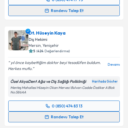
Randevu Takvimi Talebi
Randevu Talep Et
Uzm. Dr. Dt. Özge Acar
için randevu takvimi talebi
oluşturun. Size bu uzmandan randevu almanız için bir
Dt. Hüseyin Kaya
takvim hazırlandığında e-posta ile bilgilendireceğiz.
Diş Hekimi
E-posta Adresiniz
Mersin
, Yenişehir
5
(
424
Değerlendirme)
yıl önce kaybettiğim doktor beyi tesadüfen buldum.
Devamı
Herkes mutlu.
Kişisel verilerimin işlenmesine ilişkin
Aydınlatma
Metni
'ni okudum ve kişisel verilerimin belirtilen
Özel AkyaDent Ağız ve Diş Sağlığı Polikliniği
Haritada Göster
kapsamda işlenmesini kabul ediyorum.
Menteş Mahallesi Hüseyin Okan Merveci Bulvarı Cadde Özdiker A Blok
No:586AA
Takvim Talebini Gönder
0 (850) 474 83 13
Randevu Takvimi Talebi
Randevu Talep Et
Dt. Hüseyin Kaya
için randevu takvimi talebi