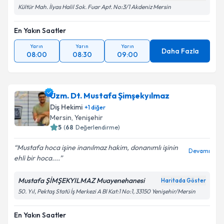
Kültür Mah. İlyas Halil Sok. Fuar Apt. No:3/1 Akdeniz Mersin
En Yakın Saatler
Yarın
Yarın
Yarın
Daha Fazla
08:00
08:30
09:00
Uzm. Dt. Mustafa Şimşekyılmaz
Diş Hekimi
+
1
diğer
Mersin
, Yenişehir
5
(
68
Değerlendirme)
Mustafa hoca işine inanılmaz hakim, donanımlı işinin
Devamı
ehli bir hoca....
Mustafa ŞİMŞEKYILMAZ Muayenehanesi
Haritada Göster
50. Yıl, Pektaş Statü İş Merkezi A Bl Kat:1 No:1, 33150 Yenişehir/Mersin
En Yakın Saatler