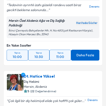
Tedavinin ayrıntılı izahı güzeldi randevu saati biraz
Devamı
gecikti bekleme salonunda...
Mersin Özel Akdeniz Ağız ve Diş Sağlığı
Haritada Göster
Polikliniği
İkinci Çevreyolu Bahçelievler Mh. H. No:480(çati Restaurant Karşisi),
Hüseyin Okan Merzeci Blv, 33140
En Yakın Saatler
Yarın
Yarın
Yarın
Daha Fazla
10:00
10:30
11:00
Dt. Hatice Yüksel
Diş Hekimi
Mersin
, Akdeniz
5
(
22
Değerlendirme)
Devamı
Çok ilgili bir diş hekimiydi elide çok hafifti çok güler...