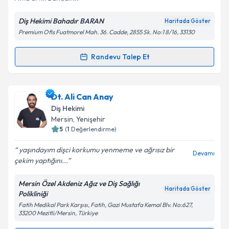
Diş Hekimi Bahadır BARAN
Haritada Göster
Kişisel verilerimin işlenmesine ilişkin
Aydınlatma
Premium Ofis Fuatmorel Mah. 36. Cadde, 2855 Sk. No:1 8/16, 33130
Metni
'ni okudum ve kişisel verilerimin belirtilen
kapsamda işlenmesini kabul ediyorum.
Randevu Talep Et
Randevu Takvimi Talebi
Takvim Talebini Gönder
Dt. Bahadır Baran
için randevu takvimi talebi
Dt. Ali Can Anay
oluşturun. Size bu uzmandan randevu almanız için bir
Diş Hekimi
takvim hazırlandığında e-posta ile bilgilendireceğiz.
Mersin
, Yenişehir
5
(
1
Değerlendirme)
E-posta Adresiniz
yaşındayım dişci korkumu yenmeme ve ağrısız bir
Devamı
çekim yaptığını...
Mersin Özel Akdeniz Ağız ve Diş Sağlığı
Kişisel verilerimin işlenmesine ilişkin
Aydınlatma
Haritada Göster
Polikliniği
Metni
'ni okudum ve kişisel verilerimin belirtilen
Fatih Medikal Park Karşısı, Fatih, Gazi Mustafa Kemal Blv. No:627,
kapsamda işlenmesini kabul ediyorum.
33200 Mezitli/Mersin, Türkiye