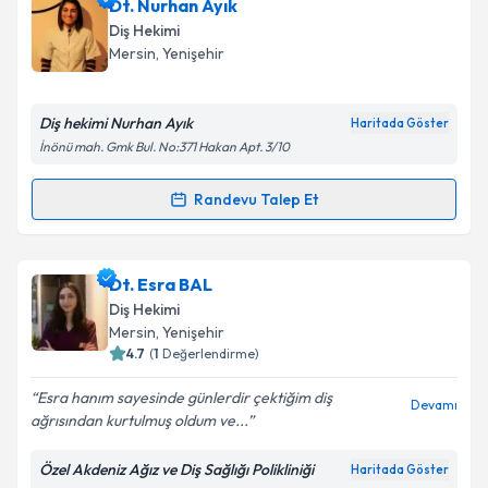
Dt. Savaş Yüzbaşıoğlu
için randevu takvimi talebi
Dt. Nurhan Ayık
oluşturun. Size bu uzmandan randevu almanız için bir
Takvim Talebini Gönder
Diş Hekimi
takvim hazırlandığında e-posta ile bilgilendireceğiz.
Mersin
, Yenişehir
E-posta Adresiniz
Diş hekimi Nurhan Ayık
Haritada Göster
İnönü mah. Gmk Bul. No:371 Hakan Apt. 3/10
Kişisel verilerimin işlenmesine ilişkin
Aydınlatma
Randevu Talep Et
Randevu Takvimi Talebi
Metni
'ni okudum ve kişisel verilerimin belirtilen
kapsamda işlenmesini kabul ediyorum.
Dt. Nurhan Ayık
için randevu takvimi talebi oluşturun.
Dt. Esra BAL
Size bu uzmandan randevu almanız için bir takvim
Takvim Talebini Gönder
Diş Hekimi
hazırlandığında e-posta ile bilgilendireceğiz.
Mersin
, Yenişehir
4.7
(
1
Değerlendirme)
E-posta Adresiniz
Esra hanım sayesinde günlerdir çektiğim diş
Devamı
ağrısından kurtulmuş oldum ve...
Özel Akdeniz Ağız ve Diş Sağlığı Polikliniği
Haritada Göster
Kişisel verilerimin işlenmesine ilişkin
Aydınlatma