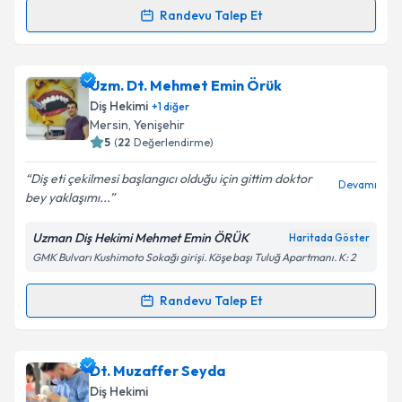
Randevu Talep Et
Takvim Talebini Gönder
Randevu Takvimi Talebi
Dt. Ali Can Anay
için randevu takvimi talebi oluşturun.
Uzm. Dt. Mehmet Emin Örük
Size bu uzmandan randevu almanız için bir takvim
Diş Hekimi
+
1
diğer
hazırlandığında e-posta ile bilgilendireceğiz.
Mersin
, Yenişehir
5
(
22
Değerlendirme)
E-posta Adresiniz
Diş eti çekilmesi başlangıcı olduğu için gittim doktor
Devamı
bey yaklaşımı...
Uzman Diş Hekimi Mehmet Emin ÖRÜK
Haritada Göster
Kişisel verilerimin işlenmesine ilişkin
Aydınlatma
GMK Bulvarı Kushimoto Sokağı girişi. Köşe başı Tuluğ Apartmanı. K: 2
Metni
'ni okudum ve kişisel verilerimin belirtilen
kapsamda işlenmesini kabul ediyorum.
Randevu Talep Et
Randevu Takvimi Talebi
Takvim Talebini Gönder
Uzm. Dt. Mehmet Emin Örük
için randevu takvimi
Dt. Muzaffer Seyda
talebi oluşturun. Size bu uzmandan randevu almanız
Diş Hekimi