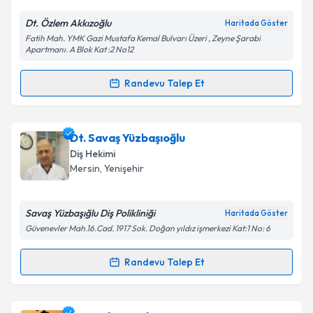
Dt. Özlem Akkızoğlu
Haritada Göster
Kişisel verilerimin işlenmesine ilişkin
Aydınlatma
Fatih Mah. YMK Gazi Mustafa Kemal Bulvarı Üzeri , Zeyne Şarabi
Metni
'ni okudum ve kişisel verilerimin belirtilen
Apartmanı. A Blok Kat :2 No12
kapsamda işlenmesini kabul ediyorum.
Randevu Talep Et
Randevu Takvimi Talebi
Takvim Talebini Gönder
Dt. Özlem Akkızoğlu
için randevu takvimi talebi
Dt. Savaş Yüzbaşıoğlu
oluşturun. Size bu uzmandan randevu almanız için bir
Diş Hekimi
takvim hazırlandığında e-posta ile bilgilendireceğiz.
Mersin
, Yenişehir
E-posta Adresiniz
Savaş Yüzbaşığlu Diş Polikliniği
Haritada Göster
Güvenevler Mah.16.Cad. 1917 Sok. Doğan yıldız işmerkezi Kat:1 No: 6
Kişisel verilerimin işlenmesine ilişkin
Aydınlatma
Randevu Talep Et
Randevu Takvimi Talebi
Metni
'ni okudum ve kişisel verilerimin belirtilen
kapsamda işlenmesini kabul ediyorum.