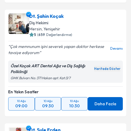
Dt. Şahin Koçak
Diş Hekimi
Mersin
, Yenişehir
5
(
659
Değerlendirme)
Çok memnunum işini severek yapan doktor herkese
Devamı
tavsiye ediyorum
Özel Koçak ART Dental Ağız ve Diş Sağlığı
Haritada Göster
Polikliniği
GMK Bulvarı No: 371 Hakan apt. Kat:3/7
En Yakın Saatler
10 Ağu
10 Ağu
10 Ağu
Daha Fazla
09:00
09:30
10:30
Dt. Şule Erden