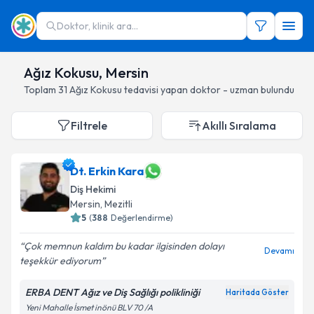
Doktor, klinik ara...
Ağız Kokusu, Mersin
Toplam
31
Ağız Kokusu
tedavisi yapan doktor - uzman bulundu
Filtrele
Akıllı Sıralama
Dt. Erkin Kara
Diş Hekimi
Mersin
, Mezitli
5
(
388
Değerlendirme)
Çok memnun kaldım bu kadar ilgisinden dolayı
Devamı
teşekkür ediyorum
ERBA DENT Ağız ve Diş Sağlığı polikliniği
Haritada Göster
Yeni Mahalle İsmet inönü BLV 70 /A