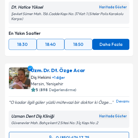
Dt. Hatice Yüksel
Haritada Göster
Şevket Sümer Mah. 156.Cadde Kapı No: 37 Kat: 1 (Siteler Polis Karakolu
Karşısı)
En Yakın Saatler
18:30
18:40
18:50
Daha Fazla
Uzm. Dr. Dt. Özge Acar
Diş Hekimi
+
1
diğer
Mersin
, Yenişehir
5
(
898
Değerlendirme)
Devamı
O kadar ilgili güler yüzlü mütevazi bir doktor ki Özge...
Uzman Dent Diş Kliniği
Haritada Göster
Güvenevler Mah. Bahçe kent 2 Sitesi No: 3 İç Kapı No :2
0 (850) 474 17 75