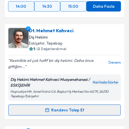
14:00
14:30
15:00
Daha Fazla
Dt. Mehmet Kahveci
Diş Hekimi
Eskişehir
, Tepebaşı
5
(
2
Değerlendirme)
Kesinlikle eli çok hafif bir diş hekimi. Daha önce
Devamı
gittiğim...
Diş Hekimi Mehmet Kahveci Muayenehanesi /
Haritada Göster
ESKİŞEHİR
Hoşnudiye Mh. İsmet İnönü Cd. Başkurt İş Merkezi No:42/19, 26230
Tepebaşı/Eskişehir
Randevu Talep Et
Randevu Takvimi Talebi