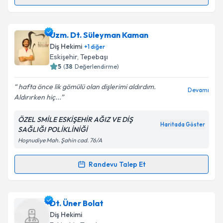
Randevu Takvimi Talebi
Takvim Talebini Gönder
Dt. Berna Ölce
için randevu takvimi talebi oluşturun.
Uzm. Dt. Süleyman Kaman
Size bu uzmandan randevu almanız için bir takvim
Diş Hekimi
+
1
diğer
hazırlandığında e-posta ile bilgilendireceğiz.
Eskişehir
, Tepebaşı
5
(
38
Değerlendirme)
E-posta Adresiniz
hafta önce lik gömülü olan dişlerimi aldırdım.
Devamı
Aldırırken hiç...
ÖZEL SMİLE ESKİŞEHİR AĞIZ VE DİŞ
Kişisel verilerimin işlenmesine ilişkin
Aydınlatma
Haritada Göster
SAĞLIĞI POLİKLİNİĞİ
Metni
'ni okudum ve kişisel verilerimin belirtilen
Hoşnudiye Mah. Şahin cad. 76/A
kapsamda işlenmesini kabul ediyorum.
Randevu Talep Et
Randevu Takvimi Talebi
Takvim Talebini Gönder
Uzm. Dt. Süleyman Kaman
için randevu takvimi
Dt. Üner Bolat
talebi oluşturun. Size bu uzmandan randevu almanız
Diş Hekimi
için bir takvim hazırlandığında e-posta ile