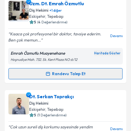
Dt. Mehmet Kahveci
için randevu takvimi talebi
Uzm. Dt. Emrah Özmutlu
oluşturun. Size bu uzmandan randevu almanız için bir
Diş Hekimi
+
1
diğer
takvim hazırlandığında e-posta ile bilgilendireceğiz.
Eskişehir
, Tepebaşı
5
(
4
Değerlendirme)
E-posta Adresiniz
Kısaca çok profesyonel bir doktor, tavsiye ederim.
Devamı
Ben çok memun...
Emrah Özmutlu Muayenehane
Haritada Göster
Kişisel verilerimin işlenmesine ilişkin
Aydınlatma
Hoşnudiye Mah. 732. Sk. Kent Plaza NO:6/12
Metni
'ni okudum ve kişisel verilerimin belirtilen
kapsamda işlenmesini kabul ediyorum.
Randevu Talep Et
Randevu Takvimi Talebi
Takvim Talebini Gönder
Uzm. Dt. Emrah Özmutlu
için randevu takvimi talebi
Dt. Serkan Toprakçı
oluşturun. Size bu uzmandan randevu almanız için bir
Diş Hekimi
takvim hazırlandığında e-posta ile bilgilendireceğiz.
Eskişehir
, Tepebaşı
5
(
1
Değerlendirme)
E-posta Adresiniz
Cok uzun sureli diş korkumu sayesinde yendim
Devamı