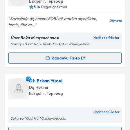
Eskişehir
, Tepebaşı
bilgilendireceğiz.
5
(
4
Değerlendirme)
E-posta Adresiniz
Sayesinde diş hekimi FOBİ mi yendim diyebilirim,
Devamı
temiz, titiz ve...
Üner Bolat Muayenehanesi
Haritada Göster
Sakarya 1 Cad. No:21 Birlik Han Apt. Cumhuriye Mah.
Kişisel verilerimin işlenmesine ilişkin
Aydınlatma
Metni
'ni okudum ve kişisel verilerimin belirtilen
kapsamda işlenmesini kabul ediyorum.
Randevu Talep Et
Randevu Takvimi Talebi
Takvim Talebini Gönder
Dt. Üner Bolat
için randevu takvimi talebi oluşturun.
Dt. Erkan Yücel
Size bu uzmandan randevu almanız için bir takvim
Diş Hekimi
hazırlandığında e-posta ile bilgilendireceğiz.
Eskişehir
, Tepebaşı
E-posta Adresiniz
Haritada Göster
Sakarya 1 Cad. No:1 Cumhuriye Mah.