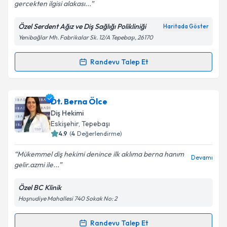
gercekten ilgisi alakası...
Özel Serdent Ağız ve Diş Sağlığı Polikliniği
Haritada Göster
Kişisel verilerimin işlenmesine ilişkin
Aydınlatma
Yenibağlar Mh. Fabrikalar Sk. 12/A Tepebaşı, 26170
Metni
'ni okudum ve kişisel verilerimin belirtilen
kapsamda işlenmesini kabul ediyorum.
Randevu Talep Et
Randevu Takvimi Talebi
Takvim Talebini Gönder
Dt. Serkan Toprakçı
için randevu takvimi talebi
Dt. Berna Ölce
oluşturun. Size bu uzmandan randevu almanız için bir
Diş Hekimi
takvim hazırlandığında e-posta ile bilgilendireceğiz.
Eskişehir
, Tepebaşı
4.9
(
4
Değerlendirme)
E-posta Adresiniz
Mükemmel diş hekimi denince ilk aklıma berna hanım
Devamı
gelir.azmi ile...
Özel BC Klinik
Kişisel verilerimin işlenmesine ilişkin
Aydınlatma
Hoşnudiye Mahallesi 740 Sokak No: 2
Metni
'ni okudum ve kişisel verilerimin belirtilen
kapsamda işlenmesini kabul ediyorum.
Randevu Talep Et